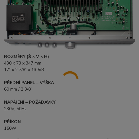
ROZMĚRY (Š × V × H)
430 x 73 x 347 mm
17” x 2 7/8” x 13 5/8”
PŘEDNÍ PANEL – VÝŠKA
60 mm / 2 3/8”
NAPÁJENÍ – POŽADAVKY
230V, 50Hz
PŘÍKON
150W