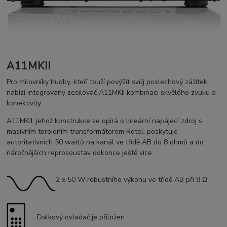
A11MKII
Pro milovníky hudby, kteří touží povýšit svůj poslechový zážitek,
nabízí integrovaný zesilovač A11MKII kombinaci skvělého zvuku a
konektivity.
A11MKII, jehož konstrukce se opírá o lineární napájecí zdroj s
masivním toroidním transformátorem Rotel, poskytuje
autoritativních 50 wattů na kanál ve třídě AB do 8 ohmů a do
náročnějších reprosoustav dokonce ještě vice.
2 x 50 W robustního výkonu ve třídě AB při 8 Ω
Dálkový ovladač je přiložen