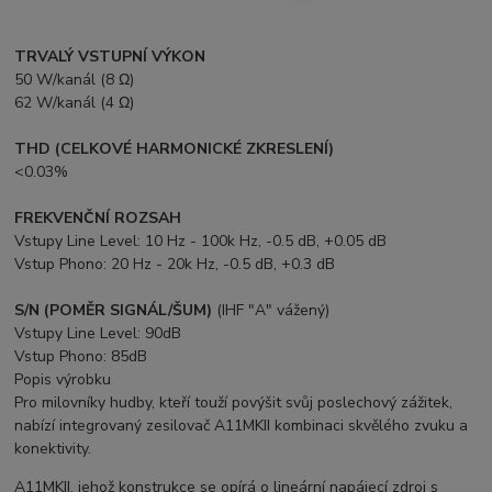
TRVALÝ VSTUPNÍ VÝKON
50 W/kanál (8 Ω)
62 W/kanál (4 Ω)
THD (CELKOVÉ HARMONICKÉ ZKRESLENÍ)
<0.03%
FREKVENČNÍ ROZSAH
Vstupy Line Level: 10 Hz - 100k Hz, -0.5 dB, +0.05 dB
Vstup Phono: 20 Hz - 20k Hz, -0.5 dB, +0.3 dB
S/N (POMĚR SIGNÁL/ŠUM)
(IHF "A" vážený)
Vstupy Line Level: 90dB
Vstup Phono: 85dB
Popis výrobku
Pro milovníky hudby, kteří touží povýšit svůj poslechový zážitek,
nabízí integrovaný zesilovač A11MKII kombinaci skvělého zvuku a
konektivity.
A11MKII, jehož konstrukce se opírá o lineární napájecí zdroj s