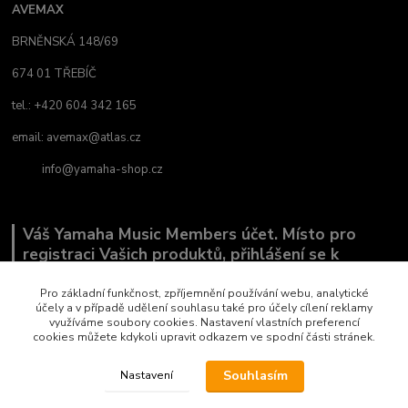
AVEMAX
BRNĚNSKÁ 148/69
674 01 TŘEBÍČ
tel.: +420 604 342 165
email:
avemax@atlas.cz
info@yamaha-shop.cz
Váš Yamaha Music Members účet. Místo pro
registraci Vašich produktů, přihlášení se k
odběru novinek a místo, kde nám můžete sdělit,
co Vás zajímá.
Pro základní funkčnost, zpříjemnění používání webu, analytické
účely a v případě udělení souhlasu také pro účely cílení reklamy
využíváme soubory cookies. Nastavení vlastních preferencí
cookies můžete kdykoli upravit odkazem ve spodní části stránek.
Souhlasím
Nastavení