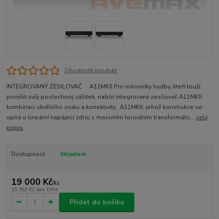
Ohodnotit produkt
INTEGROVANÝ ZESILOVAČ A11MKII Pro milovníky hudby, kteří touží
povýšit svůj poslechový zážitek, nabízí integrovaný zesilovač A11MKII
kombinaci skvělého zvuku a konektivity. A11MKII, jehož konstrukce se
opírá o lineární napájecí zdroj s masivním toroidním transformáto...
celý
popis
Dostupnost
Skladem
19 000 Kč
/
ks
15 702 Kč
bez DPH
Přidat do košíku