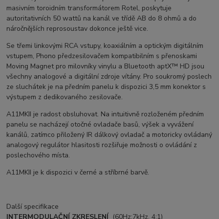
masivním toroidním transformátorem Rotel, poskytuje
autoritativních 50 wattů na kanál ve třídě AB do 8 ohmů a do
náročnějších reprosoustav dokonce ještě vice.
Se třemi linkovými RCA vstupy, koaxiálním a optickým digitálním
vstupem, Phono předzesilovačem kompatibilním s přenoskami
Moving Magnet pro milovníky vinylu a Bluetooth aptX™ HD jsou
všechny analogové a digitální zdroje vítány. Pro soukromý poslech
ze sluchátek je na předním panelu k dispozici 3,5 mm konektor s
výstupem z dedikovaného zesilovače.
A11MKII je radost obsluhovat. Na intuitivně rozloženém předním
panelu se nacházejí otočné ovladače basů, výšek a vyvážení
kanálů, zatímco přiložený IR dálkový ovladač a motoricky ovládaný
analogový regulátor hlasitosti rozšiřuje možnosti o ovládání z
poslechového místa.
A11MKII je k dispozici v černé a stříbrné barvě.
Další specifikace
INTERMODULAČNÍ ZKRESLENÍ
(60Hz:7kHz, 4:1)