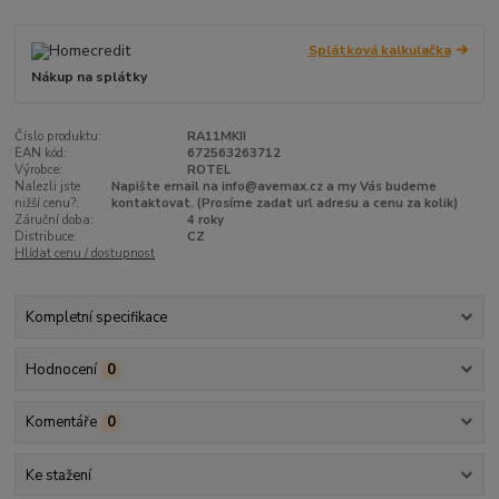
Splátková kalkulačka
Nákup na splátky
Číslo produktu:
RA11MKII
EAN kód:
672563263712
Výrobce:
ROTEL
Nalezli jste
Napište email na info@avemax.cz a my Vás budeme
nižší cenu?:
kontaktovat. (Prosíme zadat url adresu a cenu za kolik)
Záruční doba:
4 roky
Distribuce:
CZ
Hlídat cenu / dostupnost
Kompletní specifikace
Hodnocení
0
Komentáře
0
Ke stažení