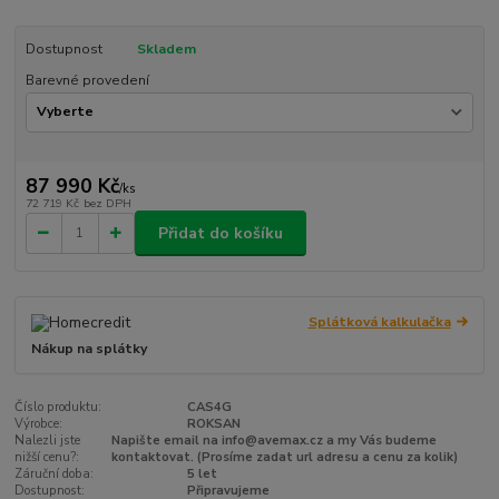
Dostupnost
Skladem
Barevné provedení
87 990 Kč
/
ks
72 719 Kč
bez DPH
Přidat do košíku
Splátková kalkulačka
Nákup na splátky
Číslo produktu:
CAS4G
Výrobce:
ROKSAN
Nalezli jste
Napište email na info@avemax.cz a my Vás budeme
nižší cenu?:
kontaktovat. (Prosíme zadat url adresu a cenu za kolik)
Záruční doba:
5 let
Dostupnost:
Připravujeme