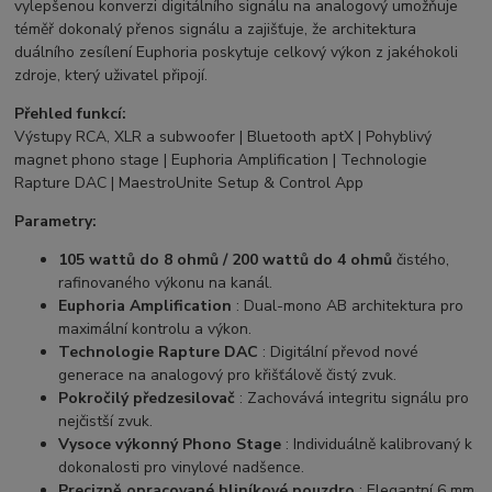
vylepšenou konverzi digitálního signálu na analogový umožňuje
téměř dokonalý přenos signálu a zajišťuje, že architektura
duálního zesílení Euphoria poskytuje celkový výkon z jakéhokoli
zdroje, který uživatel připojí.
Přehled funkcí:
Výstupy RCA, XLR a subwoofer | Bluetooth aptX | Pohyblivý
magnet phono stage | Euphoria Amplification | Technologie
Rapture DAC | MaestroUnite Setup & Control App
Parametry:
105 wattů do 8 ohmů / 200 wattů do 4 ohmů
čistého,
rafinovaného výkonu na kanál.
Euphoria Amplification
: Dual-mono AB architektura pro
maximální kontrolu a výkon.
Technologie Rapture DAC
: Digitální převod nové
generace na analogový pro křišťálově čistý zvuk.
Pokročilý předzesilovač
: Zachovává integritu signálu pro
nejčistší zvuk.
Vysoce výkonný Phono Stage
: Individuálně kalibrovaný k
dokonalosti pro vinylové nadšence.
Precizně opracované hliníkové pouzdro
: Elegantní 6 mm