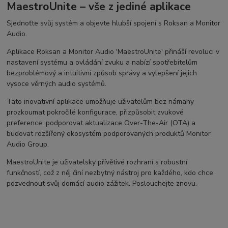
MaestroUnite – vše z jediné aplikace
Sjednoťte svůj systém a objevte hlubší spojení s Roksan a Monitor
Audio.
Aplikace Roksan a Monitor Audio 'MaestroUnite' přináší revoluci v
nastavení systému a ovládání zvuku a nabízí spotřebitelům
bezproblémový a intuitivní způsob správy a vylepšení jejich
vysoce věrných audio systémů.
Tato inovativní aplikace umožňuje uživatelům bez námahy
prozkoumat pokročilé konfigurace, přizpůsobit zvukové
preference, podporovat aktualizace Over-The-Air (OTA) a
budovat rozšířený ekosystém podporovaných produktů Monitor
Audio Group.
MaestroUnite je uživatelsky přívětivé rozhraní s robustní
funkčností, což z něj činí nezbytný nástroj pro každého, kdo chce
pozvednout svůj domácí audio zážitek. Poslouchejte znovu.