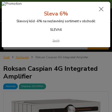
Sleva 6% na nezlevněné zboží s kódem SLEVA6
Sleva 6%
0
ks
za
0,00 Kč
Slevový kód -6% na nezlevněný sortiment v obchodě:
Menu
SLEVA6
Zavřít
Hledat
Úvod
Zesilovače
Roksan Caspian 4G Integrated Amplifier
Roksan Caspian 4G Integrated
Amplifier
Novinka
Doprava ZDARMA