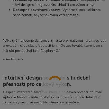
silný design s integrovanými chladiči pro výkon a styl.
Dostupné povrchové úpravy
: Vyberte si mezi stříbrnou
nebo černou, aby vyhovovala vaší estetice.
"Díky své nenucené dynamice, smyslu pro realismus, dramatičnost
a ovládání si dokážu představit jen málo zesilovačů, které jsem si
tak rád poslouchal jako Caspian 4G."
- Audiograde
Intuitivní design se snoubí s hudební
přesností pro celkový výkon.
Caspian Integrated Amplifier, který je nastaven pomocí intuitivní
aplikace MaestroUnite, poskytuje mimořádné úrovně detailního
zvuku s vysokou věrností. Navrženo pro uživatele.