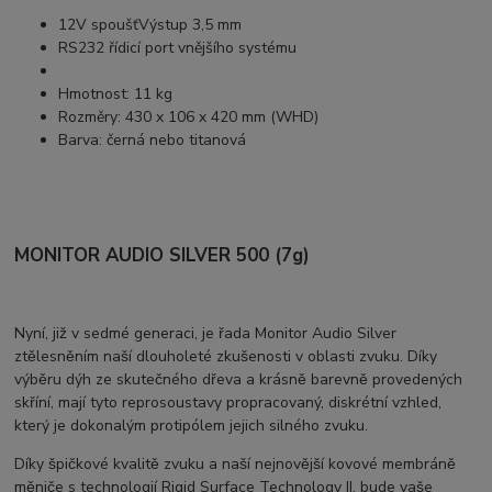
12V spoušť
Výstup 3,5 mm
RS232
řídicí port vnějšího systému
Hmotnost:
11 kg
Rozměry:
430 x 106 x 420 mm (WHD)
Barva: černá nebo titanová
MONITOR AUDIO SILVER 500 (7g)
Nyní, již v sedmé generaci, je řada Monitor Audio Silver
ztělesněním naší dlouholeté zkušenosti v oblasti zvuku. Díky
výběru dýh ze skutečného dřeva a krásně barevně provedených
skříní, mají tyto reprosoustavy propracovaný, diskrétní vzhled,
který je dokonalým protipólem jejich silného zvuku.
Díky špičkové kvalitě zvuku a naší nejnovější kovové membráně
měniče s technologií Rigid Surface Technology II, bude vaše