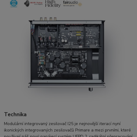
Technika
Modulární integrovaný zesilovač I25 je nejnovější iterací nyní
ikonických integrovaných zesilovačů Primare a mezi prvními, které
používají náš nový napájecí systém UFPD 2, radikální přepracování