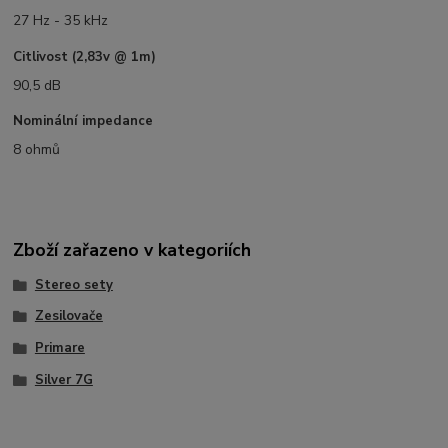
27 Hz - 35 kHz
Citlivost (2,83v @ 1m)
90,5 dB
Nominální impedance
8 ohmů
Zboží zařazeno v kategoriích
Stereo sety
Zesilovače
Primare
Silver 7G