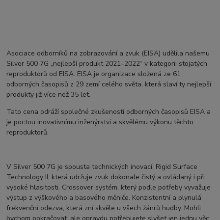
Asociace odborníků na zobrazování a zvuk (EISA) udělila našemu
Silver 500 7G „nejlepší produkt 2021–2022“ v kategorii stojatých
reproduktorů od EISA. EISA je organizace složená ze 61
odborných časopisů z 29 zemí celého světa, která slaví ty nejlepší
produkty již více než 35 let.
Tato cena odráží společné zkušenosti odborných časopisů EISA a
je poctou inovativnímu inženýrství a skvělému výkonu těchto
reproduktorů.
V Silver 500 7G je spousta technických inovací. Rigid Surface
Technology II, která udržuje zvuk dokonale čistý a ovládaný i při
vysoké hlasitosti. Crossover systém, který podle potřeby vyvažuje
výstup z výškového a basového měniče. Konzistentní a plynulá
frekvenční odezva, která zní skvěle u všech žánrů hudby. Mohli
bychom pokračovat, ale opravdu potřebujete slyšet jen jednu věc: