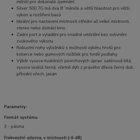
měniči pro dokonalé zjemnění
Silver 500 7G má dva 8 ”měniče a větší hlasitost pro větší
výkon a rozšíření basů
Ideální pro nastavení místnosti střední až velké místnosti,
stereo nebo domácí kino
Zadní port a vyladění pro snadné umístění bez ovlivnění
zvukového výkonu
Robustní nohy výložníků s možností výběru hrotů pro
koberce nebo gumových nožiček pro tvrdé podlahy
Výběr vysoce kvalitních povrchových úprav: saténová bílá,
vysoce lesklá černá, včetně dýh z pravého dřeva černý dub,
přírodní ořech, jasan
Parametry:
Formát systému
3 - pásma
Frekvenční odezva, v místnosti (-6 dB)