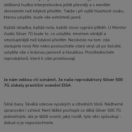
oblíbená hudba interpretována ještě přesněji a s menším
zkreslením než kdykoli předtím. Takže i při vyšší hlasitosti zvuku,
kterou uslyšíte, bude vše extrémně jasné.
Každá skladba, každá nota, každé slovo vypráví příběh. U Monitor
Audio Silver 7G bude to, co uslyšíte, mnohem silnější a
smysluplnější než kdykoli předtím. Nezávisle na tom, zda
sledujete nový film nebo posloucháte starý vinyl už po tisícáté,
uslyšíte vše s krásnou jasností a hloubkou. Prostřednictvím
reproduktorů, které k vám promlouvají.
Je nám velkou ctí oznámit, že naše reproduktory Silver 500
7G získaly prestižní ocenění EISA
Silné basy. Skvělá odezva vysokých a středních tónů. Nádherné
zpracování i vzhled. Není těžké pochopit co dělá Silver 500 7G
jedinečnými, ale je těžší ocenit, jaký rozdíl, tyto věci způsobují -
dokud si je neposlechnete.