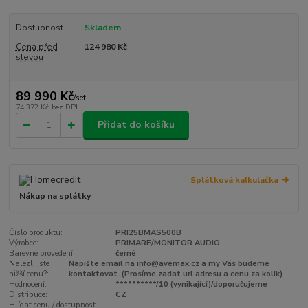
Dostupnost
Skladem
Cena před
124 980 Kč
slevou
89 990 Kč
/
set
74 372 Kč
bez DPH
Přidat do košíku
Splátková kalkulačka
Nákup na splátky
Číslo produktu:
PRI25BMAS500B
Výrobce:
PRIMARE/MONITOR AUDIO
Barevné provedení:
černé
Nalezli jste
Napište email na info@avemax.cz a my Vás budeme
nižší cenu?:
kontaktovat. (Prosíme zadat url adresu a cenu za kolik)
Hodnocení:
**********/10 (vynikající)/doporučujeme
Distribuce:
CZ
Hlídat cenu / dostupnost