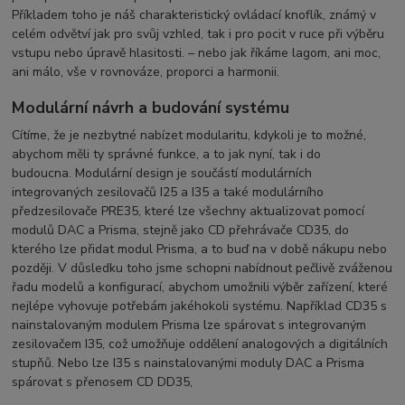
Příkladem toho je náš charakteristický ovládací knoflík, známý v
celém odvětví jak pro svůj vzhled, tak i pro pocit v ruce při výběru
vstupu nebo úpravě hlasitosti. – nebo jak říkáme lagom, ani moc,
ani málo, vše v rovnováze, proporci a harmonii.
Modulární návrh a budování systému
Cítíme, že je nezbytné nabízet modularitu, kdykoli je to možné,
abychom měli ty správné funkce, a to jak nyní, tak i do
budoucna. Modulární design je součástí modulárních
integrovaných zesilovačů I25 a I35 a také modulárního
předzesilovače PRE35, které lze všechny aktualizovat pomocí
modulů DAC a Prisma, stejně jako CD přehrávače CD35, do
kterého lze přidat modul Prisma, a to buď na v době nákupu nebo
později. V důsledku toho jsme schopni nabídnout pečlivě zváženou
řadu modelů a konfigurací, abychom umožnili výběr zařízení, které
nejlépe vyhovuje potřebám jakéhokoli systému. Například CD35 s
nainstalovaným modulem Prisma lze spárovat s integrovaným
zesilovačem I35, což umožňuje oddělení analogových a digitálních
stupňů. Nebo lze I35 s nainstalovanými moduly DAC a Prisma
spárovat s přenosem CD DD35,