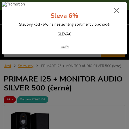
Sleva 6% na nezlevněné zboží s kódem SLEVA6
Sleva 6%
0
ks
za
0,00 Kč
Slevový kód -6% na nezlevněný sortiment v obchodě:
Menu
SLEVA6
Zavřít
Hledat
Úvod
Stereo sety
PRIMARE I25 + MONITOR AUDIO SILVER 500 (černé)
PRIMARE I25 + MONITOR AUDIO
SILVER 500 (černé)
Akce
Doprava ZDARMA