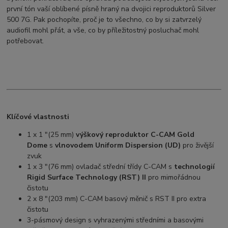
první tón vaší oblíbené písně hraný na dvojici reproduktorů Silver
500 7G. Pak pochopíte, proč je to všechno, co by si zatvrzelý
audiofil mohl přát, a vše, co by příležitostný posluchač mohl
potřebovat.
Klíčové vlastnosti
1 x 1 "(25 mm)
výškový reproduktor C-CAM Gold
Dome
s
vlnovodem Uniform Dispersion (UD)
pro živější
zvuk
1 x 3 "(76 mm) ovladač střední třídy C-CAM s
technologií
Rigid Surface Technology (RST) II
pro mimořádnou
čistotu
2 x 8 "(203 mm) C-CAM basový měnič s RST II pro extra
čistotu
3-pásmový design s vyhrazenými středními a basovými