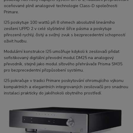
oceňované plně analogové technologie Class-D společnosti
Primare.
I25 poskytuje 100 wattů při 8 ohmech absolutně lineárního
zesílení UFPD 2 v celé slyšitelné šířce pásma a poskytuje
přirozeně rychlý, čistý a svižný zvuk s bezprecedentní schopností
oživit hudbu.
Modulární konstrukce I25 umožňuje kdykoli k zesilovači přidat
sofistikovaný digitální převodní modul DM25 na analogový
převodník, stejně jako modul síťového přehrávače Prisma SM35
pro bezprecedentní přizpůsobení systému.
I25 pokračuje v tradici Primare poskytování ohromujícího výkonu
kompaktních a elegantních integrovaných zesilovačů pro snadnou
instalaci prakticky do jakéhokoli obytného prostředí.