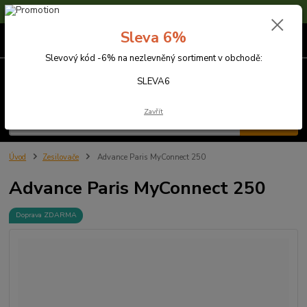
Sleva 6% na nezlevněné zboží s kódem SLEVA6
Sleva 6%
0
ks
za
0,00 Kč
Slevový kód -6% na nezlevněný sortiment v obchodě:
Menu
SLEVA6
Zavřít
Hledat
Úvod
Zesilovače
Advance Paris MyConnect 250
Advance Paris MyConnect 250
Doprava ZDARMA