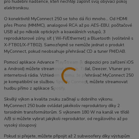
pro hudební nadšence, kteří nechtějí zaplnit svůj obývací pokoj
elektronikou.
O konektivitě MyConnect 250 se toho dá říci mnoho… Od HDMI
přes Phono (MM/MC), analogové RCA až po AES-EBU, počítačové
USB až po několik optických a koaxiálních vstupů, 3
reproduktorové zóny, síť ( Wi-Fi/Ethernet) a Bluetooth (volitelně s
X-FTB01/X-FTB02). Samozřejmě se nemůže jednat o produkt
MyConnect, pokud neobsahuje přehrávač CD a tuner FM/DAB.
Pomocí aplikace Advance PlayStream (k dispozici pro zařízení iOS
a Android) můžete streamovat Qobuz, Tidal, Deezer, Vtuner pro
internetová rádia. Vzhledem k tomu, že přehrávač MyConnect 250
je kompatibilní se službou Spotify Connect, můžete streamovat
hudbu přímo z aplikace Spotify.
Skvělý výkon a kvalita zvuku začínají u dobrého výkonu.
MyConnect 250 bude ovládat jakékoliv reproduktory díky 2
toroidním transformátorům. S výkonem 180 W na kanál ve třídě
A/B si můžete vybrat jakýkoli reproduktor, od regálového až po
vysoký sloupový.
Pokud si přejete, můžete připojit až 2 subwoofery díky výstupům