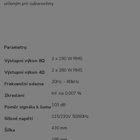
určeným pro subwoofery.
Parametry:
2 x 190 W RMS
Výstupní výkon 8Ω
2 x 280 W RMS
Výstupní výkon 4Ω
20Hz – 80kHz
Frekvenční odezva
Inf. na 0,007 %
Zkreslení
103 dB
Poměr signálu k šumu
115/230V 50/60Hz
Síťové napětí
430 mm
Šířka
195 mm