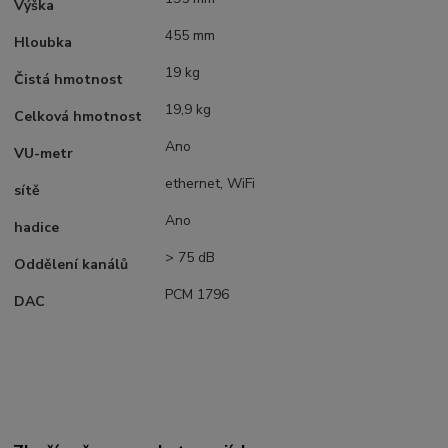
Výška
455 mm
Hloubka
19 kg
Čistá hmotnost
19,9 kg
Celková hmotnost
Ano
VU-metr
ethernet, WiFi
sítě
Ano
hadice
> 75 dB
Oddělení kanálů
PCM 1796
DAC