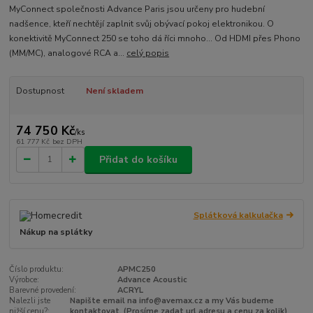
MyConnect společnosti Advance Paris jsou určeny pro hudební
nadšence, kteří nechtějí zaplnit svůj obývací pokoj elektronikou. O
konektivitě MyConnect 250 se toho dá říci mnoho… Od HDMI přes Phono
(MM/MC), analogové RCA a...
celý popis
Dostupnost
Není skladem
74 750 Kč
/
ks
61 777 Kč
bez DPH
Přidat do košíku
Splátková kalkulačka
Nákup na splátky
Číslo produktu:
APMC250
Výrobce:
Advance Acoustic
Barevné provedení:
ACRYL
Nalezli jste
Napište email na info@avemax.cz a my Vás budeme
nižší cenu?:
kontaktovat. (Prosíme zadat url adresu a cenu za kolik)