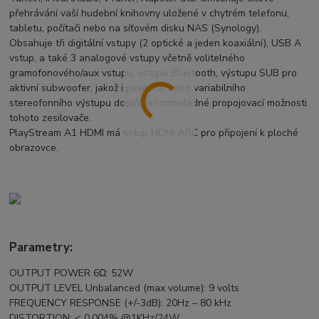
přehrávání vaší hudební knihovny uložené v chytrém telefonu,
tabletu, počítači nebo na síťovém disku NAS (Synology).
Obsahuje tři digitální vstupy (2 optické a jeden koaxiální), USB A
vstup, a také 3 analogové vstupy včetně volitelného
gramofonového/aux vstupu, vstupu Bluetooth, výstupu SUB pro
aktivní subwoofer, jakož i pevného nebo variabilního
stereofonního výstupu doplňující mimořádné propojovací možnosti
tohoto zesilovače.
PlayStream A1 HDMI má vstup HDMI ARC pro připojení k ploché
obrazovce.
Parametry:
OUTPUT POWER 6Ω: 52W
OUTPUT LEVEL Unbalanced (max volume): 9 volts
FREQUENCY RESPONSE (+/-3dB): 20Hz – 80 kHz
DISTORTION: < 0.004% @1KHz/24W