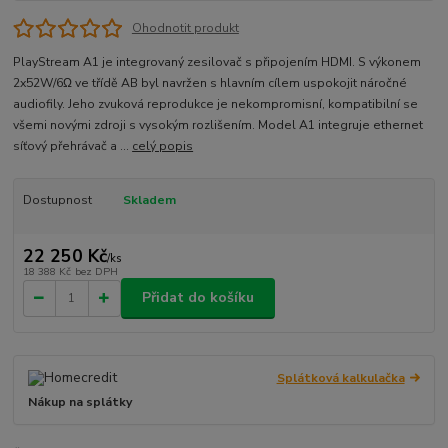
Ohodnotit produkt
PlayStream A1 je integrovaný zesilovač s připojením HDMI. S výkonem
2x52W/6Ω ve třídě AB byl navržen s hlavním cílem uspokojit náročné
audiofily. Jeho zvuková reprodukce je nekompromisní, kompatibilní se
všemi novými zdroji s vysokým rozlišením. Model A1 integruje ethernet
síťový přehrávač a ...
celý popis
Dostupnost
Skladem
22 250 Kč
/
ks
18 388 Kč
bez DPH
Přidat do košíku
Splátková kalkulačka
Nákup na splátky