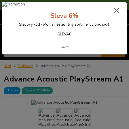
Sleva 6% na nezlevněné zboží s kódem SLEVA6
Sleva 6%
0
ks
za
0,00 Kč
Slevový kód -6% na nezlevněný sortiment v obchodě:
Menu
SLEVA6
Zavřít
Hledat
Úvod
Zesilovače
Advance Acoustic PlayStream A1
Advance Acoustic PlayStream A1
Novinka
Doprava ZDARMA