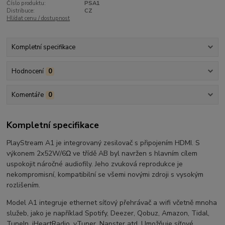
Číslo produktu:
PSA1
Distribuce:
CZ
Hlídat cenu / dostupnost
Kompletní specifikace
Hodnocení
0
Komentáře
0
Kompletní specifikace
PlayStream A1 je integrovaný zesilovač s připojením HDMI. S
výkonem 2x52W/6Ω ve třídě AB byl navržen s hlavním cílem
uspokojit náročné audiofily. Jeho zvuková reprodukce je
nekompromisní, kompatibilní se všemi novými zdroji s vysokým
rozlišením.
Model A1 integruje ethernet síťový přehrávač a wifi včetně mnoha
služeb, jako je například Spotify, Deezer, Qobuz, Amazon, Tidal,
TuneIn, iHeartRadio, vTuner, Napster atd. Umožňuje síťové