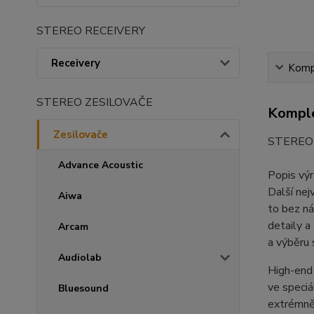
STEREO RECEIVERY
Receivery
Kompl
STEREO ZESILOVAČE
Komple
Zesilovače
STEREO
Advance Acoustic
Popis vý
Další nej
Aiwa
to bez ná
detaily a
Arcam
a výběru
Audiolab
High-end
ve speciá
Bluesound
extrémně 