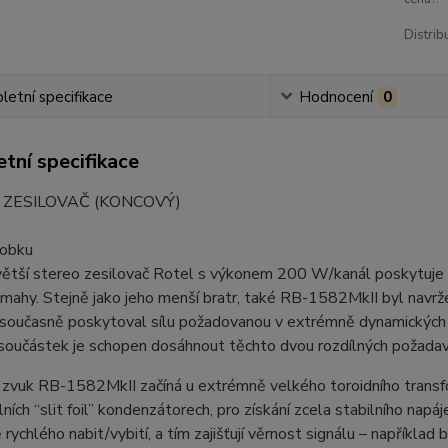
Distrib
etní specifikace
Hodnocení
0
tní specifikace
 ZESILOVAČ (KONCOVÝ)
robku
větší stereo zesilovač Rotel s výkonem 200 W/kanál poskytuje m
mahy. Stejně jako jeho menší bratr, také RB-1582MkII byl navržen
 současně poskytoval sílu požadovanou v extrémně dynamických 
 součástek je schopen dosáhnout těchto dvou rozdílných požad
 zvuk RB-1582MkII začíná u extrémně velkého toroidního transf
lních “slit foil” kondenzátorech, pro získání zcela stabilního napáj
rychlého nabit/vybití, a tím zajišťují věrnost signálu – napříkl