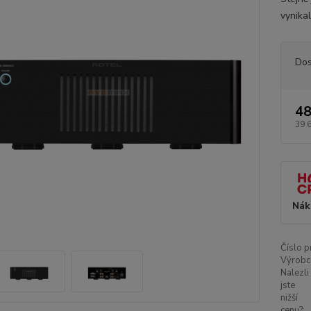
vynikal
Dos
48
39 
Nák
Číslo p
Výrobc
Nalezli
jste
nižší
cenu?: