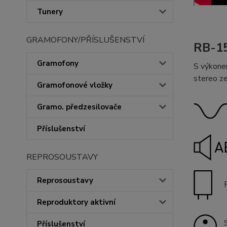
Tunery
GRAMOFONY/PŘÍSLUŠENSTVÍ
RB-15
Gramofony
S výkone
stereo z
Gramofonové vložky
Gramo. předzesilovače
Příslušenství
REPROSOUSTAVY
Reprosoustavy
Reproduktory aktivní
Příslušenství