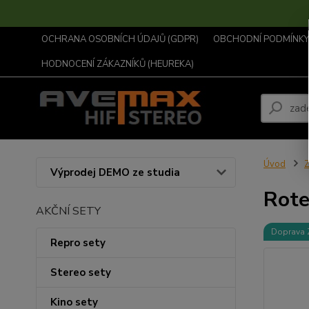
OCHRANA OSOBNÍCH ÚDAJŮ (GDPR)
OBCHODNÍ PODMÍNKY .
HODNOCENÍ ZÁKAZNÍKŮ (HEUREKA)
Úvod
Z
Výprodej DEMO ze studia
Rote
AKČNÍ SETY
Doprava
Repro sety
Stereo sety
Kino sety