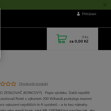
Přihlášení
0
ks
za
0,00 Kč
Ohodnotit produkt
O ZESILOVAČ (KONCOVÝ) Popis výrobku Další největší
 zesilovač Rotel s výkonem 200 W/kanál poskytuje masivní
pro vybuzení největších hi-fi systémů – a to bez námahy.
 jako jeho menší bratr, také RB-1582MkII byl navržen tak, aby