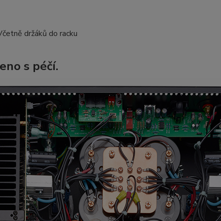
Včetně držáků do racku
eno s péčí.