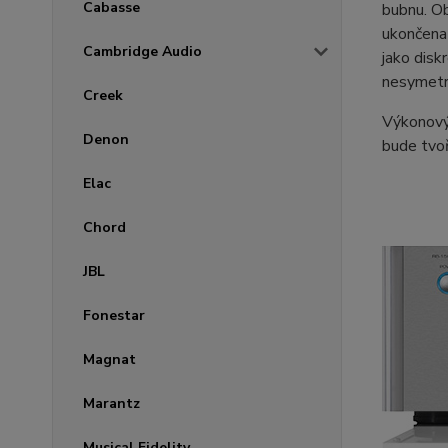
Cabasse
bubnu. Ob
ukončena 
Cambridge Audio
jako disk
nesymetr
Creek
Výkonový
Denon
bude tvoř
Elac
Chord
JBL
Fonestar
Magnat
Marantz
Musical Fidelity