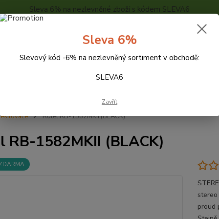
Sleva 6% na nezlevněné zboží s kódem SLEVA6
..
KONTAKTY
O NÁS
POPTÁVKA ZBOŽÍ - KALKULACE
Sleva 6%
Slevový kód -6% na nezlevněný sortiment v obchodě:
Hledat
SLEVA6
Zavřít
esilovače
Rotel RB-1582MKII (BLACK)
l RB-1582MKII (BLACK)
 ZDARMA
STERE
stereo
proud 
Stejně