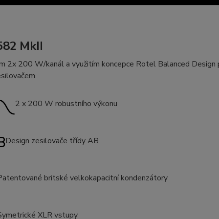
82 MkII
m 2x 200 W/kanál a využitím koncepce Rotel Balanced Design 
esilovačem.
2 x 200 W robustního výkonu
Design zesilovače třídy AB
Patentované britské velkokapacitní kondenzátory
Symetrické XLR vstupy