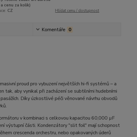
a cenu za kolik)
uce:
CZ
Hlídat cenu / dostupnost
Komentáře
0
asivní proud pro vybuzení největších hi-fi systémů – a
 tak, aby vynikal při zacházení se subtilními hudebními
pasážích. Díky úzkostlivé péči věnované návrhu obvodů
avků.
ormátoru v kombinaci s celkovou kapacitou 60,000 µF
ení výstupní části. Kondenzátory "slit foil" mají schopnost
ad během crescenda orchestru, nebo opakovaných úderů