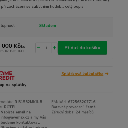
 při zacházení se subtilními hudeb...
celý popis
tupnost
Skladem
 000 Kč
/
ks
Přidat do košíku
669 Kč
bez DPH
Splátková kalkulačka
up na splátky
roduktu:
R B1582MKII-B
EAN kód:
672563207716
e:
ROTEL
Barevné provedení:
černé
Napište email na
Záruční doba:
24 měsíců
info@avemax.cz a my Vás
budeme kontaktovat.
(Prosíme zadat url adresu