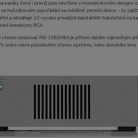
a kanály (levý i pravý) jsou navrženy v monoblokovém designu (
ve hvězdicovém uspořádání na měděné zemnící desce – to zajišť
rétní a obsahuje 10 vysoko proudých bipolárních tranzistorů na k
ické konektory RCA.
 stereo zesilovač RB-1582MkII je přitom dalším výjimečným př
it srdce velmi působivého stereo systému, nebo domácího kina.