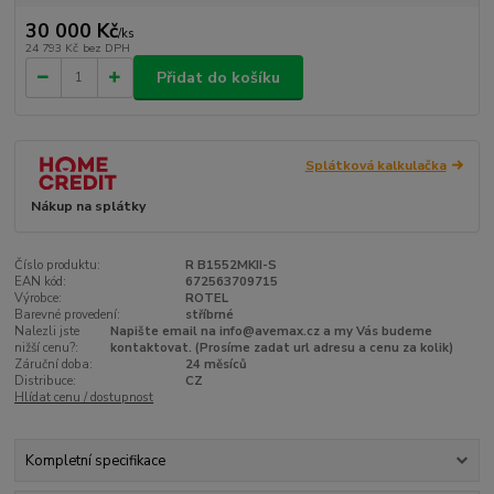
30 000 Kč
/
ks
24 793 Kč
bez DPH
Přidat do košíku
Splátková kalkulačka
Nákup na splátky
Číslo produktu:
R B1552MKII-S
EAN kód:
672563709715
Výrobce:
ROTEL
Barevné provedení:
stříbrné
Nalezli jste
Napište email na info@avemax.cz a my Vás budeme
nižší cenu?:
kontaktovat. (Prosíme zadat url adresu a cenu za kolik)
Záruční doba:
24 měsíců
Distribuce:
CZ
Hlídat cenu / dostupnost
Kompletní specifikace