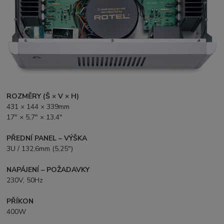
ROZMĚRY (Š × V × H)
431 × 144 × 339mm
17" × 5,7" × 13,4"
PŘEDNÍ PANEL – VÝŠKA
3U / 132,6mm (5,25")
NAPÁJENÍ – POŽADAVKY
230V, 50Hz
PŘÍKON
400W