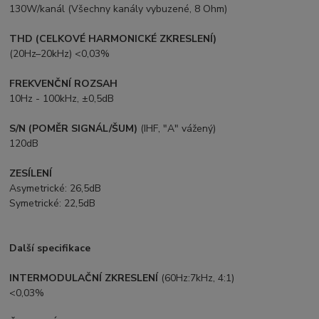
130W/kanál (Všechny kanály vybuzené, 8 Ohm)
THD (CELKOVÉ HARMONICKÉ ZKRESLENÍ)
(20Hz–20kHz) <0,03%
FREKVENČNÍ ROZSAH
10Hz - 100kHz, ±0,5dB
S/N (POMĚR SIGNÁL/ŠUM)
(IHF, "A" vážený)
120dB
ZESÍLENÍ
Asymetrické: 26,5dB
Symetrické: 22,5dB
Další specifikace
INTERMODULAČNÍ ZKRESLENÍ
(60Hz:7kHz, 4:1)
<0,03%