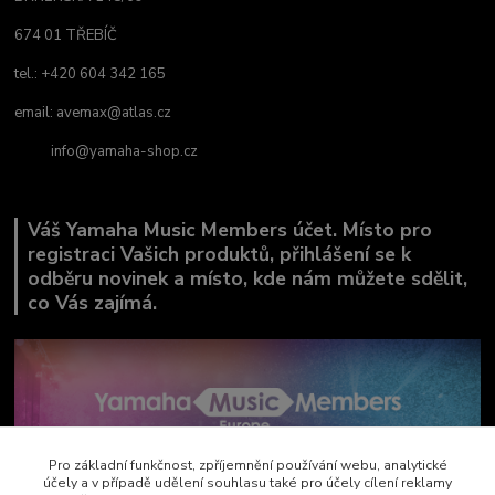
674 01 TŘEBÍČ
tel.: +420 604 342 165
email:
avemax@atlas.cz
info@yamaha-shop.cz
Váš Yamaha Music Members účet. Místo pro
registraci Vašich produktů, přihlášení se k
odběru novinek a místo, kde nám můžete sdělit,
co Vás zajímá.
Pro základní funkčnost, zpříjemnění používání webu, analytické
účely a v případě udělení souhlasu také pro účely cílení reklamy