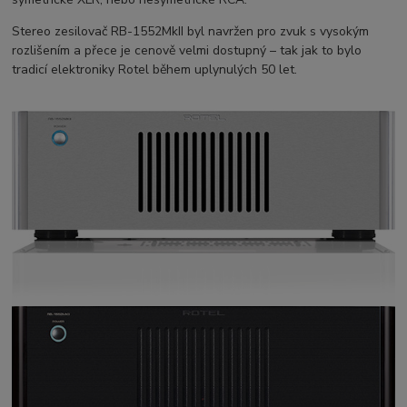
Stereo zesilovač RB-1552MkII byl navržen pro zvuk s vysokým
rozlišením a přece je cenově velmi dostupný – tak jak to bylo
tradicí elektroniky Rotel během uplynulých 50 let.