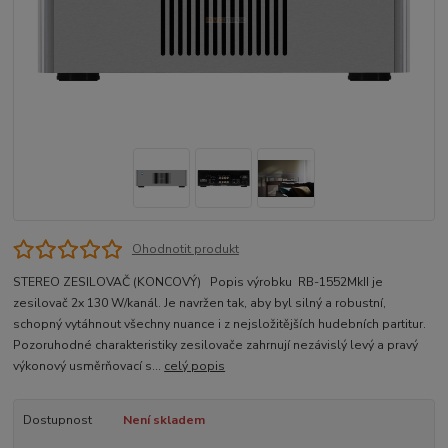
Ohodnotit produkt
STEREO ZESILOVAČ (KONCOVÝ) Popis výrobku RB-1552MkII je
zesilovač 2x 130 W/kanál. Je navržen tak, aby byl silný a robustní,
schopný vytáhnout všechny nuance i z nejsložitějších hudebních partitur.
Pozoruhodné charakteristiky zesilovače zahrnují nezávislý levý a pravý
výkonový usměrňovací s...
celý popis
Dostupnost
Není skladem