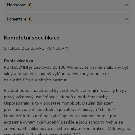
Hodnocení
0
Komentáře
0
Kompletní specifikace
STEREO ZESILOVAČ (KONCOVÝ)
Popis výrobku
RB-1552MkII je zesilovač 2x 130 W/kanál. Je navržen tak, aby byl
silný a robustní, schopný vytáhnout všechny nuance i z
nejsložitějších hudebních partitur.
Pozoruhodné charakteristiky zesilovače zahrnují nezávislý levý a
pravý výkonový usměrňovací stupeň a potlačení vazby.
Uspořádáním je to v podstatě monoblok. Dalším důkazem
předimenzoavné konstrukce je volba prémiových "slit-foil"
kondenzátorů, které poskytují spoustu zásobní energie pro
extrémně dynamické hudební pasáže a jsou schopny rychle se
znovu nabít – díky povaze svého unikátní konstrukce. Vstupy jsou
symetrické XLR, nebo nesymetrické RCA.