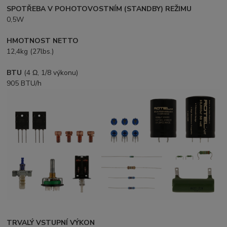
SPOTŘEBA V POHOTOVOSTNÍM (STANDBY) REŽIMU
0,5W
HMOTNOST NETTO
12,4kg (27lbs.)
BTU
(4 Ω, 1/8 výkonu)
905 BTU/h
TRVALÝ VSTUPNÍ VÝKON