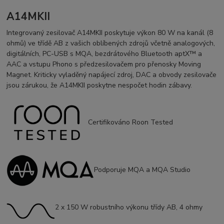
A14MKII
Integrovaný zesilovač A14MKII poskytuje výkon 80 W na kanál (8
ohmů) ve třídě AB z vašich oblíbených zdrojů včetně analogových,
digitálních, PC-USB s MQA, bezdrátového Bluetooth aptX™ a
AAC a vstupu Phono s předzesilovačem pro přenosky Moving
Magnet. Kriticky vyladěný napájecí zdroj, DAC a obvody zesilovače
jsou zárukou, že A14MKII poskytne nespočet hodin zábavy.
Certifikováno Roon Tested
Podporuje MQA a MQA Studio
2 x 150 W robustního výkonu třídy AB, 4 ohmy