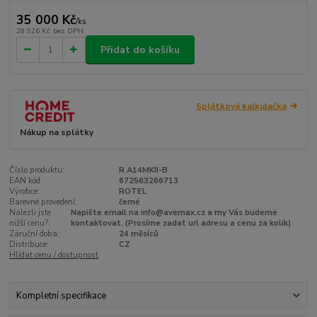
35 000 Kč
/
ks
28 926 Kč
bez DPH
Přidat do košíku
Splátková kalkulačka
Nákup na splátky
Číslo produktu:
R A14MKII-B
EAN kód:
672563266713
Výrobce:
ROTEL
Barevné provedení:
černé
Nalezli jste
Napište email na info@avemax.cz a my Vás budeme
nižší cenu?:
kontaktovat. (Prosíme zadat url adresu a cenu za kolik)
Záruční doba:
24 měsíců
Distribuce:
CZ
Hlídat cenu / dostupnost
Kompletní specifikace