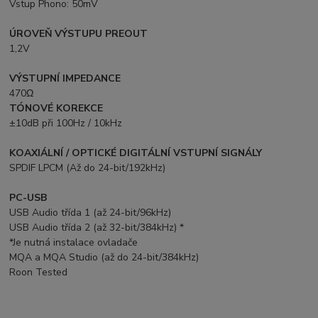
Vstup Phono: 50mV
ÚROVEŇ VÝSTUPU PREOUT
1,2V
VÝSTUPNÍ IMPEDANCE
470Ω
TÓNOVÉ KOREKCE
±10dB při 100Hz / 10kHz
KOAXIÁLNÍ / OPTICKÉ DIGITÁLNÍ VSTUPNÍ SIGNÁLY
SPDIF LPCM (Až do 24-bit/192kHz)
PC-USB
USB Audio třída 1 (až 24-bit/96kHz)
USB Audio třída 2 (až 32-bit/384kHz) *
*Je nutná instalace ovladače
MQA a MQA Studio (až do 24-bit/384kHz)
Roon Tested