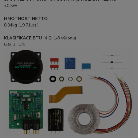
<0,5W
HMOTNOST NETTO
8,94kg (19,71lbs.)
KLASIFIKACE BTU
(4 Ω, 1/8 výkonu)
632 BTU/h