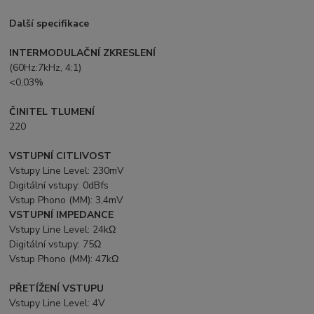
Další specifikace
INTERMODULAČNÍ ZKRESLENÍ
(60Hz:7kHz, 4:1)
<0,03%
ČINITEL TLUMENÍ
220
VSTUPNÍ CITLIVOST
Vstupy Line Level: 230mV
Digitální vstupy: 0dBfs
Vstup Phono (MM): 3,4mV
VSTUPNÍ IMPEDANCE
Vstupy Line Level: 24kΩ
Digitální vstupy: 75Ω
Vstup Phono (MM): 47kΩ
PŘETÍŽENÍ VSTUPU
Vstupy Line Level: 4V