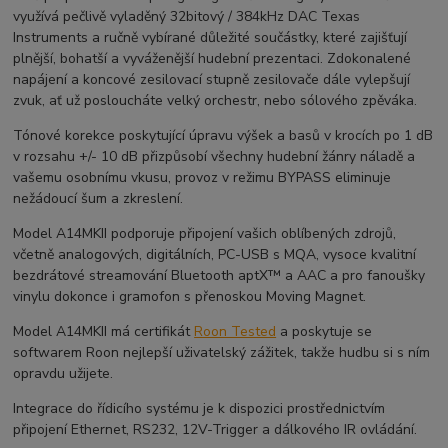
využívá pečlivě vyladěný 32bitový / 384kHz DAC Texas
Instruments a ručně vybírané důležité součástky, které zajišťují
plnější, bohatší a vyváženější hudební prezentaci. Zdokonalené
napájení a koncové zesilovací stupně zesilovače dále vylepšují
zvuk, ať už posloucháte velký orchestr, nebo sólového zpěváka.
Tónové korekce poskytující úpravu výšek a basů v krocích po 1 dB
v rozsahu +/- 10 dB přizpůsobí všechny hudební žánry náladě a
vašemu osobnímu vkusu, provoz v režimu BYPASS eliminuje
nežádoucí šum a zkreslení.
Model A14MKII podporuje připojení vašich oblíbených zdrojů,
včetně analogových, digitálních, PC-USB s MQA, vysoce kvalitní
bezdrátové streamování Bluetooth aptX™ a AAC a pro fanoušky
vinylu dokonce i gramofon s přenoskou Moving Magnet.
Model A14MKII má certifikát
Roon Tested
a poskytuje se
softwarem Roon nejlepší uživatelský zážitek, takže hudbu si s ním
opravdu užijete.
Integrace do řídicího systému je k dispozici prostřednictvím
připojení Ethernet, RS232, 12V-Trigger a dálkového IR ovládání.