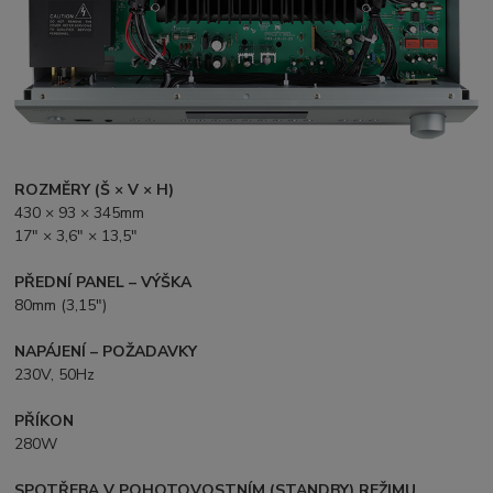
ROZMĚRY (Š × V × H)
430 × 93 × 345mm
17" × 3,6" × 13,5"
PŘEDNÍ PANEL – VÝŠKA
80mm (3,15")
NAPÁJENÍ – POŽADAVKY
230V, 50Hz
PŘÍKON
280W
SPOTŘEBA V POHOTOVOSTNÍM (STANDBY) REŽIMU