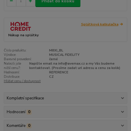
Přidat do košíku
Splátková kalkulačka
Nákup na splátky
Číslo produktu:
M8XI_BL
Výrobce:
MUSICAL FIDELITY
Barevné provedení:
černé
Nalezli jste
Napište email na info@avemax.cz a my Vás budeme
nižší cenu?:
kontaktovat. (Prosíme zadat url adresu a cenu za kolik)
Hodnocení:
REFERENCE
Distribuce:
CZ
Hlídat cenu / dostupnost
Kompletní specifikace
Hodnocení
0
Komentáře
0