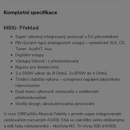
Kompletní specifikace
M8Xi- Přehled
Super výkonný integrovaný zesilovač s DA převodníkem
Pět různých typů analogových vstupů – symetrické XLR, CD,
Tuner, Aux/HT, Aux
Digitální vstupy
Výstupy linkové i z předzesilovače
Bypass pro domácí kino
2 x 550W výkon do 8 Ohmů, 2x 870W do 4 Ohmů
Totální stabilita výkonu – schopnost napájení jakýchkoliv
reprosoustav
Dual mono výkonové zesilovače s odděleným
předzesilovačem
Skvělý design, absolutní kvalita zpracování
V roce 1990 přišlo Musical Fidelity s prvním super integrovaným
zesilovačem nazvaným A1000. Stal se zakrátko velmi oblíbenýma
a měl řadu následovníků – NuVista M3, Tri Vista 300, kW500,