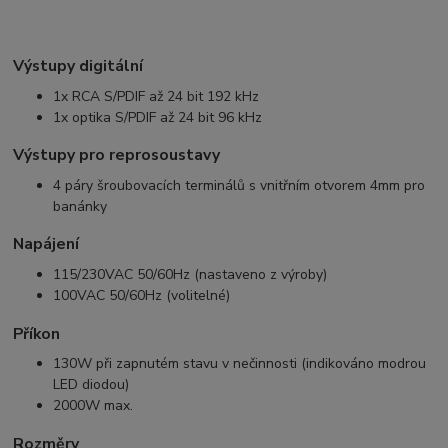
Výstupy digitální
1x RCA S/PDIF až 24 bit 192 kHz
1x optika S/PDIF až 24 bit 96 kHz
Výstupy pro reprosoustavy
4 páry šroubovacích terminálů s vnitřním otvorem 4mm pro
banánky
Napájení
115/230VAC 50/60Hz (nastaveno z výroby)
100VAC 50/60Hz (volitelné)
Příkon
130W při zapnutém stavu v nečinnosti (indikováno modrou
LED diodou)
2000W max.
Rozměry