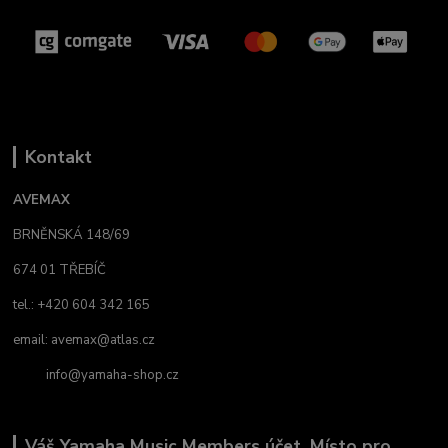
Kontakt
AVEMAX
BRNĚNSKÁ 148/69
674 01 TŘEBÍČ
tel.: +420 604 342 165
email:
avemax@atlas.cz
info@yamaha-shop.cz
Váš Yamaha Music Members účet. Místo pro