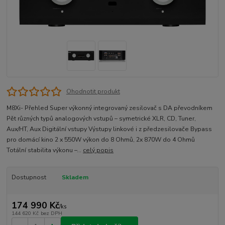
Ohodnotit produkt
M8Xi- Přehled Super výkonný integrovaný zesilovač s DA převodníkem
Pět různých typů analogových vstupů – symetrické XLR, CD, Tuner,
Aux/HT, Aux Digitální vstupy Výstupy linkové i z předzesilovače Bypass
pro domácí kino 2 x 550W výkon do 8 Ohmů, 2x 870W do 4 Ohmů
Totální stabilita výkonu –...
celý popis
Dostupnost
Skladem
174 990 Kč
/
ks
144 620 Kč
bez DPH