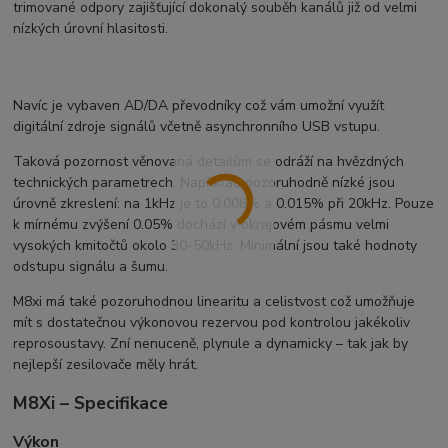
trimované odpory zajišťující dokonalý souběh kanálů již od velmi
nízkých úrovní hlasitosti.
Navíc je vybaven AD/DA převodníky což vám umožní využít
digitální zdroje signálů včetně asynchronního USB vstupu.
Taková pozornost věnovaná detailům se odráží na hvězdných
technických parametrech. Například pozoruhodně nízké jsou
úrovně zkreslení: na 1kHz je to 0.008% a 0.015% při 20kHz. Pouze
k mírnému zvýšení 0.05% dochází v okrajovém pásmu velmi
vysokých kmitočtů okolo 30-50kHz. Minimální jsou také hodnoty
odstupu signálu a šumu.
M8xi má také pozoruhodnou linearitu a celistvost což umožňuje
mít s dostatečnou výkonovou rezervou pod kontrolou jakékoliv
reprosoustavy. Zní nenuceně, plynule a dynamicky – tak jak by
nejlepší zesilovače měly hrát.
M8Xi – Specifikace
Výkon