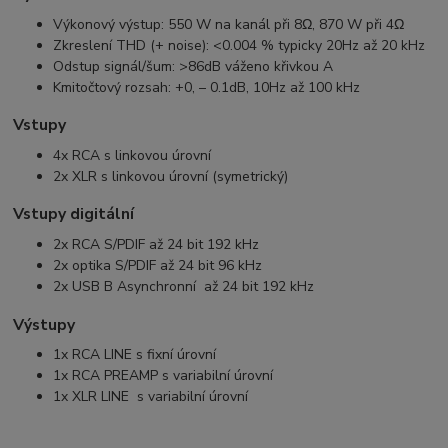
Výkonový výstup: 550 W na kanál při 8Ω, 870 W při 4Ω
Zkreslení THD (+ noise): <0.004 % typicky 20Hz až 20 kHz
Odstup signál/šum: >86dB váženo křivkou A
Kmitočtový rozsah: +0, – 0.1dB, 10Hz až 100 kHz
Vstupy
4x RCA s linkovou úrovní
2x XLR s linkovou úrovní (symetrický)
Vstupy digitální
2x RCA S/PDIF až 24 bit 192 kHz
2x optika S/PDIF až 24 bit 96 kHz
2x USB B Asynchronní až 24 bit 192 kHz
Výstupy
1x RCA LINE s fixní úrovní
1x RCA PREAMP s variabilní úrovní
1x XLR LINE s variabilní úrovní