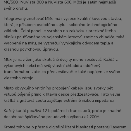
M6/500i, NuVista 800 a NuVista 600. M8xi je zatím nejmladší
svého druhu.
Integrovaný zesilovač M8xi má i vysoce kvalitní kovovou stavbu,
která je příslibem osobitého stylu i solidního technologického
základu. Čelní panel je vyroben na zakázku z precizně litého
hliníku používaného ve vojenském letectví, zatímco chladiče, také
vyrobené na míru, se vyznačují vynikajícím odvodem tepla a
krásnou povrchovou úpravou.
M8xi je navržen jako skutečně dvojitý mono zesilovač. Každá z
výkonových sekcí má svůj vlastní chladič a oddělený
transformátor, zatímco předzesilovač je také napájen ze svého
vlastního zdroje.
Místo obvyklého vnitřního propojení kabely, jsou svorky pěti
vstupů pájené přímo k hlavní desce předzesilovače. Tato velmi
krátká signálová cesta zajišťuje extrémně nízkou impedanci.
Každý kanál používá 12 bipolárních tranzistorů, proto je snadné
dosáhnout špičkového proudového výkonu až 200A.
Kromě toho se o přesné digitální řízení hlasitosti postarají laserem