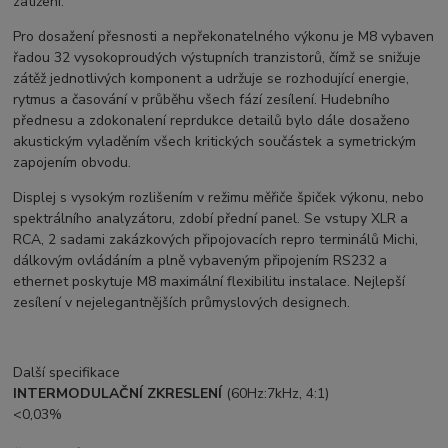
zatížení.
Pro dosažení přesnosti a nepřekonatelného výkonu je M8 vybaven
řadou 32 vysokoproudých výstupních tranzistorů, čímž se snižuje
zátěž jednotlivých komponent a udržuje se rozhodující energie,
rytmus a časování v průběhu všech fází zesílení. Hudebního
přednesu a zdokonalení reprdukce detailů bylo dále dosaženo
akustickým vyladěním všech kritických součástek a symetrickým
zapojením obvodu.
Displej s vysokým rozlišením v režimu měřiče špiček výkonu, nebo
spektrálního analyzátoru, zdobí přední panel. Se vstupy XLR a
RCA, 2 sadami zakázkových připojovacích repro terminálů Michi,
dálkovým ovládáním a plně vybaveným připojením RS232 a
ethernet poskytuje M8 maximální flexibilitu instalace. Nejlepší
zesílení v nejelegantnějších průmyslových designech.
Další specifikace
INTERMODULAČNÍ ZKRESLENÍ
(60Hz:7kHz, 4:1)
<0,03%