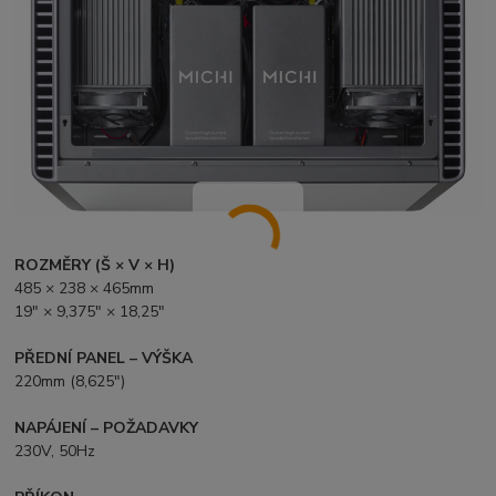
ROZMĚRY (Š × V × H)
485 × 238 × 465mm
19" × 9,375" × 18,25"
PŘEDNÍ PANEL – VÝŠKA
220mm (8,625")
NAPÁJENÍ – POŽADAVKY
230V, 50Hz