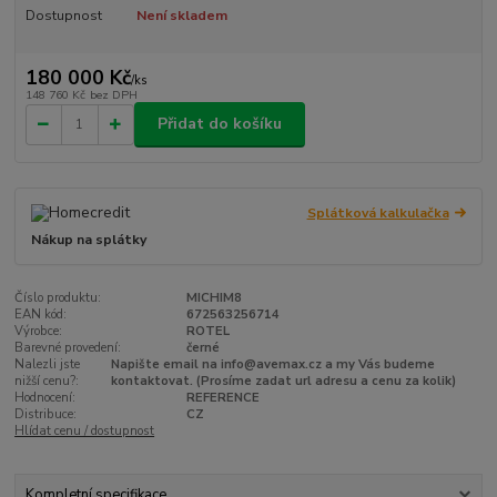
Dostupnost
Není skladem
180 000 Kč
/
ks
148 760 Kč
bez DPH
Přidat do košíku
Splátková kalkulačka
Nákup na splátky
Číslo produktu:
MICHIM8
EAN kód:
672563256714
Výrobce:
ROTEL
Barevné provedení:
černé
Nalezli jste
Napište email na info@avemax.cz a my Vás budeme
nižší cenu?:
kontaktovat. (Prosíme zadat url adresu a cenu za kolik)
Hodnocení:
REFERENCE
Distribuce:
CZ
Hlídat cenu / dostupnost
Kompletní specifikace