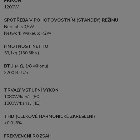
PŘÍKON
1200W
SPOTŘEBA V POHOTOVOSTNÍM (STANDBY) REŽIMU
Normal: <0,5W
Network Wakeup: <2W
HMOTNOST NETTO
59,1kg (130,3lbs.)
BTU
(4 Ω, 1/8 výkonu)
3200 BTU/h
TRVALÝ VSTUPNÍ VÝKON
1080W/kanál (8Ω)
1800W/kanál (4Ω)
THD (CELKOVÉ HARMONICKÉ ZKRESLENÍ)
<0,018%
FREKVENČNÍ ROZSAH