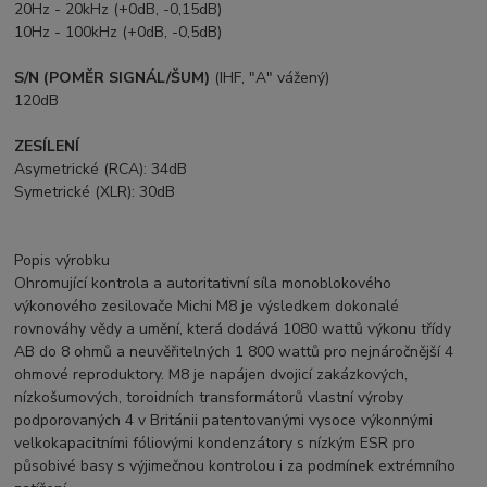
20Hz - 20kHz (+0dB, -0,15dB)
10Hz - 100kHz (+0dB, -0,5dB)
S/N (POMĚR SIGNÁL/ŠUM)
(IHF, "A" vážený)
120dB
ZESÍLENÍ
Asymetrické (RCA): 34dB
Symetrické (XLR): 30dB
Popis výrobku
Ohromující kontrola a autoritativní síla monoblokového
výkonového zesilovače Michi M8 je výsledkem dokonalé
rovnováhy vědy a umění, která dodává 1080 wattů výkonu třídy
AB do 8 ohmů a neuvěřitelných 1 800 wattů pro nejnáročnější 4
ohmové reproduktory. M8 je napájen dvojicí zakázkových,
nízkošumových, toroidních transformátorů vlastní výroby
podporovaných 4 v Británii patentovanými vysoce výkonnými
velkokapacitními fóliovými kondenzátory s nízkým ESR pro
působivé basy s výjimečnou kontrolou i za podmínek extrémního