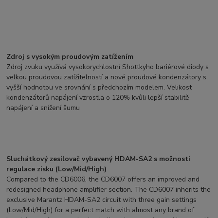
Zdroj s vysokým proudovým zatížením
Zdroj zvuku využívá vysokorychlostní Shottkyho bariérové diody s
velkou proudovou zatížitelností a nové proudové kondenzátory s
vyšší hodnotou ve srovnání s předchozím modelem. Velikost
kondenzátorů napájení vzrostla o 120% kvůli lepší stabilitě
napájení a snížení šumu
Sluchátkový zesilovač vybavený HDAM-SA2 s možností
regulace zisku (Low/Mid/High)
Compared to the CD6006, the CD6007 offers an improved and
redesigned headphone amplifier section. The CD6007 inherits the
exclusive Marantz HDAM-SA2 circuit with three gain settings
(Low/Mid/High) for a perfect match with almost any brand of