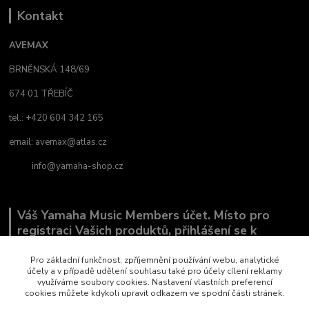
Kontakt
AVEMAX
BRNĚNSKÁ 148/69
674 01 TŘEBÍČ
tel.: +420 604 342 165
email:
avemax@atlas.cz
info@yamaha-shop.cz
Váš Yamaha Music Members účet. Místo pro
registraci Vašich produktů, přihlášení se k
odběru novinek a místo, kde nám můžete sdělit,
co Vás zajímá.
Pro základní funkčnost, zpříjemnění používání webu, analytické
účely a v případě udělení souhlasu také pro účely cílení reklamy
využíváme soubory cookies. Nastavení vlastních preferencí
cookies můžete kdykoli upravit odkazem ve spodní části stránek.