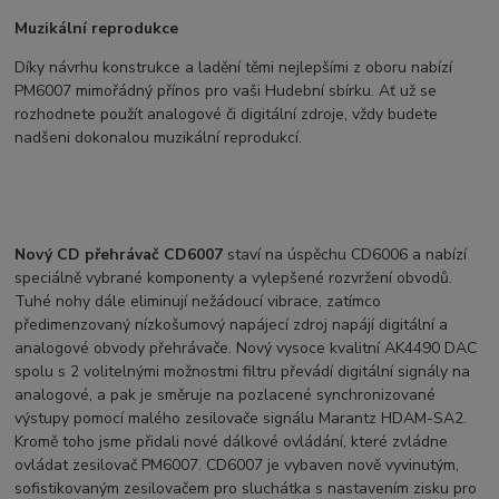
Muzikální reprodukce
Díky návrhu konstrukce a ladění těmi nejlepšími z oboru nabízí
PM6007 mimořádný přínos pro vaši Hudební sbírku. Ať už se
rozhodnete použít analogové či digitální zdroje, vždy budete
nadšeni dokonalou muzikální reprodukcí.
Nový CD přehrávač CD6007
staví na úspěchu CD6006 a nabízí
speciálně vybrané komponenty a vylepšené rozvržení obvodů.
Tuhé nohy dále eliminují nežádoucí vibrace, zatímco
předimenzovaný nízkošumový napájecí zdroj napájí digitální a
analogové obvody přehrávače. Nový vysoce kvalitní AK4490 DAC
spolu s 2 volitelnými možnostmi filtru převádí digitální signály na
analogové, a pak je směruje na pozlacené synchronizované
výstupy pomocí malého zesilovače signálu Marantz HDAM-SA2.
Kromě toho jsme přidali nové dálkové ovládání, které zvládne
ovládat zesilovač PM6007. CD6007 je vybaven nově vyvinutým,
sofistikovaným zesilovačem pro sluchátka s nastavením zisku pro