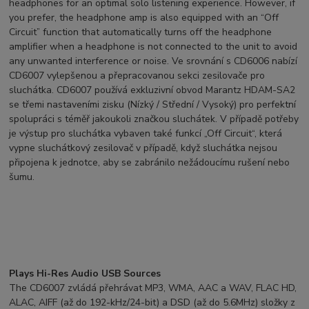
headphones for an optimal solo listening experience. However, if
you prefer, the headphone amp is also equipped with an “Off
Circuit” function that automatically turns off the headphone
amplifier when a headphone is not connected to the unit to avoid
any unwanted interference or noise. Ve srovnání s CD6006 nabízí
CD6007 vylepšenou a přepracovanou sekci zesilovače pro
sluchátka. CD6007 používá exkluzivní obvod Marantz HDAM-SA2
se třemi nastaveními zisku (Nízký / Střední / Vysoký) pro perfektní
spolupráci s téměř jakoukoli značkou sluchátek. V případě potřeby
je výstup pro sluchátka vybaven také funkcí „Off Circuit“, která
vypne sluchátkový zesilovač v případě, když sluchátka nejsou
připojena k jednotce, aby se zabránilo nežádoucímu rušení nebo
šumu.
Plays Hi-Res Audio USB Sources
The CD6007 zvládá přehrávat MP3, WMA, AAC a WAV, FLAC HD,
ALAC, AIFF (až do 192-kHz/24-bit) a DSD (až do 5.6MHz) složky z