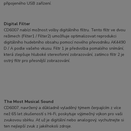
připojeného USB zařízení.
Digital Filter
CD6007 nabízí možnost volby digitálního filtru. Tento filtr ve dvou
režimech (Filter1 / Filter2) umožňuje optimalizovat reprodukci
digitálního hudebního obsahu pomocí nového převodníku AK4490
D / A podle vašeho vkusu. Filtr 1 je předvolba pomalého snímání,
která zlepšuje hluboké stereofonní zobrazování, zatímco filtr 2 je
ostrý filtr pro přesnější zobrazování.
The Most Musical Sound
CD6007, navržený a důkladně vyladěný týmem čerpajícím z více
než 65 let zkušeností s Hi-Fi, poskytuje výjimečný výkon pro vaši
zvukovou sbírku. Ať už je digitální nebo analogový, vychutnejte si
ten nejlepší zvuk z jakéhokoli zdroje.