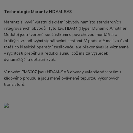
Technologie Marantz HDAM-SA3
Marantz si vyvíjí vlastní diskrétní obvody namísto standardních
integrovaných obvodů. Tyto tzv. HDAM (Hyper Dynamic Amplifier
Module) jsou tvořené součástkami s povrchovou montáží a a
krátkými zrcadlovými signálovými cestami. V podstatě mají za úkol
totéž co klasické operační zesilovače, ale překonávají je významně
v rychlosti přeběhu a redukci šumu, což má za výsledek
dynamičtější a detailní zvuk.
V novém PM6007 jsou HDAM-SA3 obvody vylepšené v režimu
klidového proudu a jsou měné ovlivněné teplotou výkonových
tranzistorů.