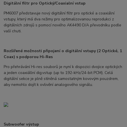
Digitální filtr pro Optický/Coaxialní vstup
PM6007 představuje nový digitální filtr pro optické a coaxiální
vstupy, který má dva režimy pro optimalizovanou reprodukci z
digitálních zdrojů s pomocí nového AK4490 D/A převodníku podle
vaší chuti.
Rozšířené možnosti připojení o digitální vstupy (2 Optické, 1
Coax) s podporou Hi-Res
Pro přehrávání Hi-res souborů je nyní k dispozici dvojice optických
a jeden coaxiállní dig.vstup (up to 192-kHz/24-bit PCM). Celá
digitální sekce je plně stíněná samostatným kovovým pouzdrem,
aby nemohlo dojít k ovlivění analogového signálu.
Subwoofer výstup