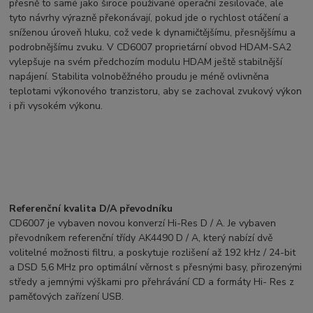
přesně to samé jako široce používané operační zesilovače, ale
tyto návrhy výrazně překonávají, pokud jde o rychlost otáčení a
sníženou úroveň hluku, což vede k dynamičtějšímu, přesnějšímu a
podrobnějšímu zvuku. V CD6007 proprietární obvod HDAM-SA2
vylepšuje na svém předchozím modulu HDAM ještě stabilnější
napájení. Stabilita volnoběžného proudu je méně ovlivněna
teplotami výkonového tranzistoru, aby se zachoval zvukový výkon
i při vysokém výkonu.
Referenční kvalita D/A převodníku
CD6007 je vybaven novou konverzí Hi-Res D / A. Je vybaven
převodníkem referenční třídy AK4490 D / A, který nabízí dvě
volitelné možnosti filtru, a poskytuje rozlišení až 192 kHz / 24-bit
a DSD 5,6 MHz pro optimální věrnost s přesnými basy, přirozenými
středy a jemnými výškami pro přehrávání CD a formáty Hi- Res z
paměťových zařízení USB.