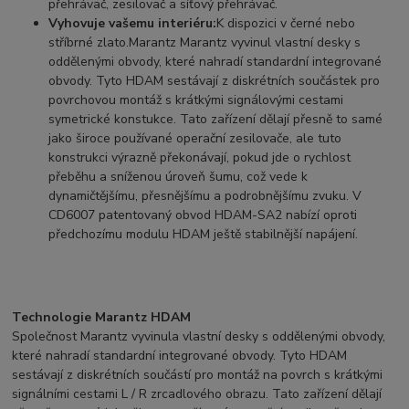
přehrávač, zesilovač a síťový přehrávač.
Vyhovuje vašemu interiéru:
K dispozici v černé nebo
stříbrné zlato.Marantz Marantz vyvinul vlastní desky s
oddělenými obvody, které nahradí standardní integrované
obvody. Tyto HDAM sestávají z diskrétních součástek pro
povrchovou montáž s krátkými signálovými cestami
symetrické konstukce. Tato zařízení dělají přesně to samé
jako široce používané operační zesilovače, ale tuto
konstrukci výrazně překonávají, pokud jde o rychlost
přeběhu a sníženou úroveň šumu, což vede k
dynamičtějšímu, přesnějšímu a podrobnějšímu zvuku. V
CD6007 patentovaný obvod HDAM-SA2 nabízí oproti
předchozímu modulu HDAM ještě stabilnější napájení.
Technologie Marantz HDAM
Společnost Marantz vyvinula vlastní desky s oddělenými obvody,
které nahradí standardní integrované obvody. Tyto HDAM
sestávají z diskrétních součástí pro montáž na povrch s krátkými
signálními cestami L / R zrcadlového obrazu. Tato zařízení dělají