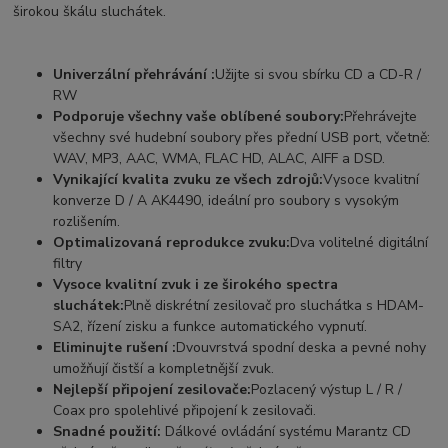
širokou škálu sluchátek.
Univerzální přehrávání :
Užijte si svou sbírku CD a CD-R /
RW
Podporuje všechny vaše oblíbené soubory:
Přehrávejte
všechny své hudební soubory přes přední USB port, včetně:
WAV, MP3, AAC, WMA, FLAC HD, ALAC, AIFF a DSD.
Vynikající kvalita zvuku ze všech zdrojů:
Vysoce kvalitní
konverze D / A AK4490, ideální pro soubory s vysokým
rozlišením.
Optimalizovaná reprodukce zvuku:
Dva volitelné digitální
filtry
Vysoce kvalitní zvuk i ze širokého spectra
sluchátek:
Plně diskrétní zesilovač pro sluchátka s HDAM-
SA2, řízení zisku a funkce automatického vypnutí.
Eliminujte rušení :
Dvouvrstvá spodní deska a pevné nohy
umožňují čistší a kompletnější zvuk.
Nejlepší připojení zesilovače:
Pozlacený výstup L / R /
Coax pro spolehlivé připojení k zesilovači.
Snadné použití:
Dálkové ovládání systému Marantz CD