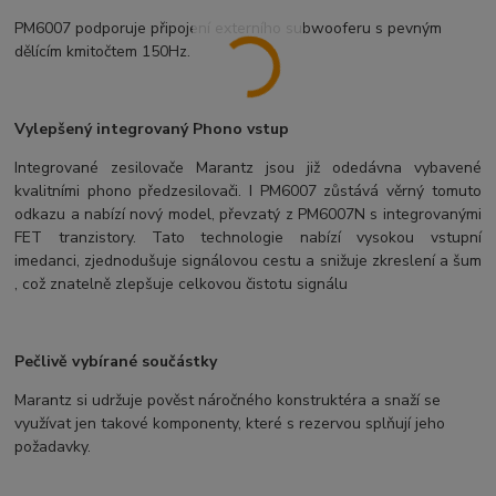
PM6007 podporuje připojení externího subwooferu s pevným
dělícím kmitočtem 150Hz.
Vylepšený integrovaný Phono vstup
Integrované zesilovače Marantz jsou již odedávna vybavené
kvalitními phono předzesilovači. I PM6007 zůstává věrný tomuto
odkazu a nabízí nový model, převzatý z PM6007N s integrovanými
FET tranzistory. Tato technologie nabízí vysokou vstupní
imedanci, zjednodušuje signálovou cestu a snižuje zkreslení a šum
, což znatelně zlepšuje celkovou čistotu signálu
Pečlivě vybírané součástky
Marantz si udržuje pověst náročného konstruktéra a snaží se
využívat jen takové komponenty, které s rezervou splňují jeho
požadavky.