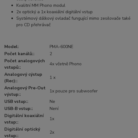
Kvalitní MM Phono modul
2x optický a 1x koaxiální digitální vstup
Systémový dálkový ovladač fungující mimo zesilovače také
pro CD přehrávač
Model:
PMA-600NE
Počet kanálů::
2
Počet analogových
4x včetně Phono
vstupů::
Analogový cýstup
1 x
(Rec)::
Analogový Pre-Out
1x pouze pro subwoofer
výstup::
USB vstup::
Ne
USB-B vstup::
Není
Digitální koaxiální
1x
vstup::
Digitální optický
2x
vstup::