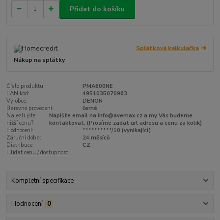
Přidat do košíku
Splátková kalkulačka
Nákup na splátky
Číslo produktu:
PMA600NE
EAN kód:
4951035070963
Výrobce:
DENON
Barevné provedení:
černé
Nalezli jste
Napište email na info@avemax.cz a my Vás budeme
nižší cenu?:
kontaktovat. (Prosíme zadat url adresu a cenu za kolik)
Hodnocení:
**********/10 (vynikající)
Záruční doba:
24 měsíců
Distribuce:
CZ
Hlídat cenu / dostupnost
Kompletní specifikace
Hodnocení
0