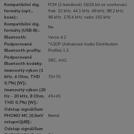
Kompatibilní dig.
PCM (2-kanálové) 16/24 bit se vzorkovací
formáty (opt.,
frek. 32 kHz, 44.1 kHz, 48 kHz, 88.2 kHz,
koax)::
96 kHz, 176.4 kHz, nebo 192 kHz
Kompatibilní dig.
Ne
formáty (USB-B)::
Bluetooth:
Verze 4.2
Podporované
"A2DP (Advanced Audio Distribution
Bluetooth profily:
Profile) 1.3
Podporované
SBC, AAC
Bluetooth kodeky:
Jmenovitý výkon (1
kHz, 4 Ohm, THD
70+70
0,7%) [W]::
Jmenovitý výkon (20
Hz - 20 kHz, 8 Ohm,
45+45
THD 0,7%) [W]::
Odstup signál/šum
PHONO MC (0,5mV
Nemá
vstupní)[dB]::
Odstup signál/šum