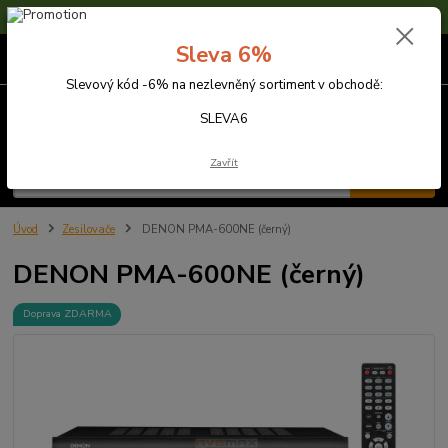
Sleva 6% na nezlevněné zboží s kódem SLEVA6
Sleva 6%
0
ks
za
0,00 Kč
Slevový kód -6% na nezlevněný sortiment v obchodě:
Menu
SLEVA6
Zavřít
Hledat
Úvod
Zesilovače
DENON PMA-600NE (černý)
DENON PMA-600NE (černý)
Doprava ZDARMA