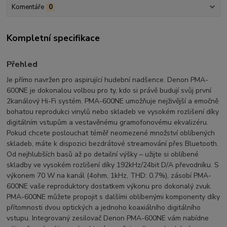
Komentáře
0
Kompletní specifikace
Přehled
Je přímo navržen pro aspirující hudební nadšence. Denon PMA-
600NE je dokonalou volbou pro ty, kdo si právě budují svůj první
2kanálový Hi-Fi systém. PMA-600NE umožňuje nejživější a emočně
bohatou reprodukci vinylů nebo skladeb ve vysokém rozlišení díky
digitálním vstupům a vestavěnému gramofonovému ekvalizéru.
Pokud chcete poslouchat téměř neomezené množství oblíbených
skladeb, máte k dispozici bezdrátové streamování přes Bluetooth.
Od nejhlubších basů až po detailní výšky – užijte si oblíbené
skladby ve vysokém rozlišení díky 192kHz/24bit D/A převodníku. S
výkonem 70 W na kanál (4ohm, 1kHz, THD: 0.7%), zásobí PMA-
600NE vaše reproduktory dostatkem výkonu pro dokonalý zvuk.
PMA-600NE můžete propojit s dalšími oblíbenými komponenty díky
přítomnosti dvou optických a jednoho koaxiálního digitálního
vstupu. Integrovaný zesilovač Denon PMA-600NE vám nabídne