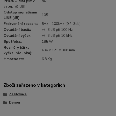
PHONO MM (5mV
84
vstupní)[dB]::
Odstup signál/šum
105
LINE [dB]::
Frekvenční rozsah::
5Hz - 100kHz (0 / -3db)
Ovládání basů::
+/- 8 dB při 100 Hz
Ovládání výšek::
+/- 8 dB při 10 kHz
Spotřeba::
185 W
Rozměry (šířka,
434 x 121 x 308 mm
výška, hloubka)::
Hmotnost::
6,8 Kg
Zboží zařazeno v kategoriích
Zesilovače
Denon