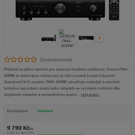
Ohodnotit produkt
Přehled Je přímo navržen pro aspirující hudební nadšence. Denon PMA-
600NE je dokonalou volbou pro ty, kdo si právě budují svůj první
2kanálový Hi-Fi systém. PMA-600NE umožňuje nejživější a emočně
bohatou reprodukci vinylů nebo skladeb ve vysokém rozlišení díky
digitálním vstupům a vestavěnému gramo...
celý popis
Dostupnost
Skladem
9 790 Kč
/
ks
8 091 Kč
bez DPH