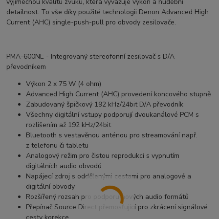
výjimečnou kvalitu zvuku, která vyvažuje výkon a hudební
detailnost. To vše díky použité technologii Denon Advanced High
Current (AHC) single-push-pull pro obvody zesilovače.
PMA-600NE - Integrovaný stereofonní zesilovač s D/A
převodníkem
Výkon 2 x 75 W (4 ohm)
Advanced High Current (AHC) provedení koncového stupně
Zabudovaný špičkový 192 kHz/24bit D/A převodník
Všechny digitální vstupy podporují dvoukanálové PCM s
rozlišením až 192 kHz/24bit
Bluetooth s vestavěnou anténou pro streamování např.
z telefonu či tabletu
Analogový režim pro čistou reprodukci s vypnutím
digitálních audio obvodů
Napájecí zdroj s oddělenými cestami pro analogové a
digitální obvody
Rozšířený rozsah pro podporu nových audio formátů
Přepínač Source Direct přemosťující pro zkrácení signálové
cesty korekce