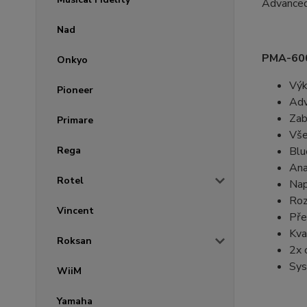
Advanced
Nad
PMA-600
Onkyo
Výk
Pioneer
Adv
Zab
Primare
Vše
Rega
Blu
Ana
Rotel
Nap
Roz
Vincent
Pře
Kva
Roksan
2x 
Sys
WiiM
Yamaha