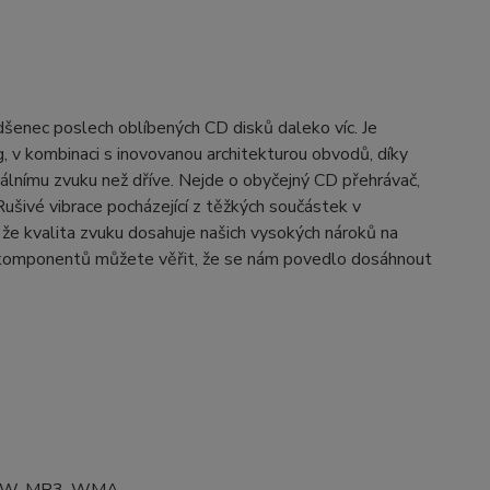
šenec poslech oblíbených CD disků daleko víc. Je
, v kombinaci s inovovanou architekturou obvodů, díky
nálnímu zvuku než dříve. Nejde o obyčejný CD přehrávač,
ušivé vibrace pocházející z těžkých součástek v
stí, že kvalita zvuku dosahuje našich vysokých nároků na
o komponentů můžete věřit, že se nám povedlo dosáhnout