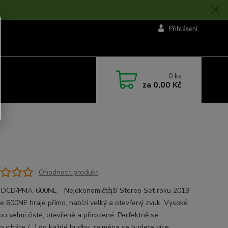
Přihlášení
0
ks
za
0,00 Kč
Ohodnotit produkt
DCD/PMA-600NE - Nejekonomičtější Stereo Set roku 2019
ce 600NE hraje přímo, nabízí velký a otevřený zvuk. Vysoké
ou velmi čisté, otevřené a přirozené. Perfektně se
oucháte (…) do každé hudby, zejména se budete více