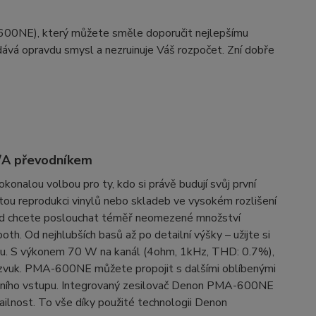
-600NE), který můžete směle doporučit nejlepšímu
 dává opravdu smysl a nezruinuje Váš rozpočet. Zní dobře
D/A převodníkem
onalou volbou pro ty, kdo si právě budují svůj první
u reprodukci vinylů nebo skladeb ve vysokém rozlišení
ud chcete poslouchat téměř neomezené množství
h. Od nejhlubších basů až po detailní výšky – užijte si
ku. S výkonem 70 W na kanál (4ohm, 1kHz, THD: 0.7%),
vuk. PMA-600NE můžete propojit s dalšími oblíbenými
tálního vstupu. Integrovaný zesilovač Denon PMA-600NE
ailnost. To vše díky použité technologii Denon