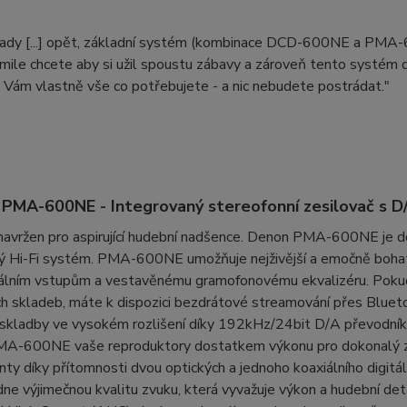
 tady [...] opět, základní systém (kombinace DCD-600NE a PMA
akmile chcete aby si užil spoustu zábavy a zároveň tento systém
 Vám vlastně vše co potřebujete - a nic nebudete postrádat."
MA-600NE - Integrovaný stereofonní zesilovač s 
navržen pro aspirující hudební nadšence. Denon PMA-600NE je dok
ý Hi-Fi systém. PMA-600NE umožňuje nejživější a emočně bohato
itálním vstupům a vestavěnému gramofonovému ekvalizéru. Pok
h skladeb, máte k dispozici bezdrátové streamování přes Bluetoot
 skladby ve vysokém rozlišení díky 192kHz/24bit D/A převodní
MA-600NE vaše reproduktory dostatkem výkonu pro dokonalý z
ty díky přítomnosti dvou optických a jednoho koaxiálního digi
ne výjimečnou kvalitu zvuku, která vyvažuje výkon a hudební det