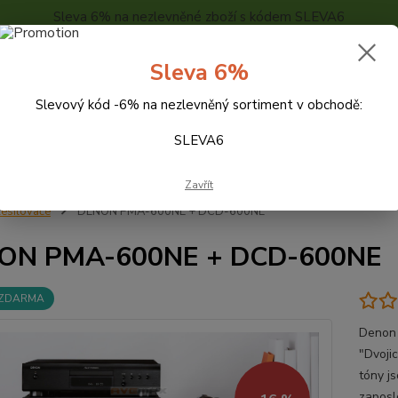
Sleva 6% na nezlevněné zboží s kódem SLEVA6
..
KONTAKTY
O NÁS
POPTÁVKA ZBOŽÍ - KALKULACE
Sleva 6%
Slevový kód -6% na nezlevněný sortiment v obchodě:
Hledat
SLEVA6
Zavřít
esilovače
DENON PMA-600NE + DCD-600NE
ON PMA-600NE + DCD-600NE
 ZDARMA
Denon 
"Dvoji
tóny js
zaposl