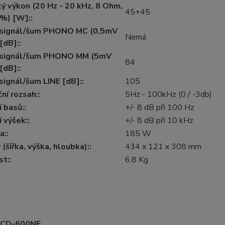
ý výkon (20 Hz - 20 kHz, 8 Ohm,
45+45
%) [W]::
signál/šum PHONO MC (0,5mV
Nemá
[dB]::
signál/šum PHONO MM (5mV
84
[dB]::
ignál/šum LINE [dB]::
105
ní rozsah::
5Hz - 100kHz (0 / -3db)
 basů::
+/- 8 dB při 100 Hz
 výšek::
+/- 8 dB při 10 kHz
a::
185 W
(šířka, výška, hloubka)::
434 x 121 x 308 mm
t::
6,8 Kg
DCD-600NE