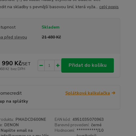
dit na skladby s pevnější basovou linií, která vyža...
celý popis
tupnost
Skladem
a před slevou
21 480 Kč
 990 Kč
/
SET
Přidat do košíku
868 Kč
bez DPH
Splátková kalkulačka
up na splátky
roduktu:
PMADCD600NE
EAN kód:
4951035070963
e:
DENON
Barevné provedení:
černé
Napište email na
Hodnocení:
**********/10