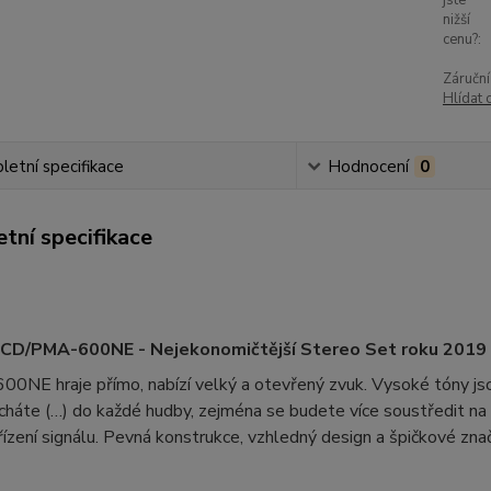
jste
nižší
cenu?:
Záruční
Hlídat 
etní specifikace
Hodnocení
0
tní specifikace
CD/PMA-600NE - Nejekonomičtější Stereo Set roku 2019
600NE hraje přímo, nabízí velký a otevřený zvuk. Vysoké tóny jso
háte (…) do každé hudby, zejména se budete více soustředit na sk
řízení signálu. Pevná konstrukce, vzhledný design a špičkové znač