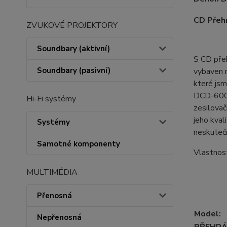
CD Přeh
ZVUKOVÉ PROJEKTORY
Soundbary (aktivní)
S CD přeh
Soundbary (pasivní)
vybaven n
které jsm
DCD-600NE
Hi-Fi systémy
zesilovači
jeho kval
Systémy
neskutečn
Samotné komponenty
Vlastnos
MULTIMÉDIA
Přenosná
Model:
Nepřenosná