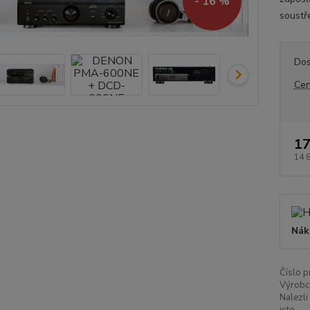
- 16 %
soustře
Dos
Cen
17
14 
Nák
Číslo p
Výrobc
Nalezli