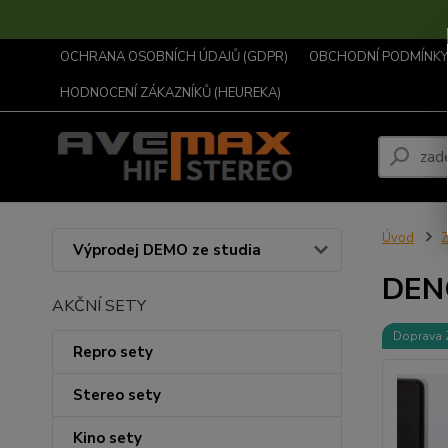
OCHRANA OSOBNÍCH ÚDAJŮ (GDPR)
OBCHODNÍ PODMÍNKY .
HODNOCENÍ ZÁKAZNÍKŮ (HEUREKA)
Úvod
Z
Výprodej DEMO ze studia
DEN
AKČNÍ SETY
Doprava
Repro sety
Stereo sety
Kino sety