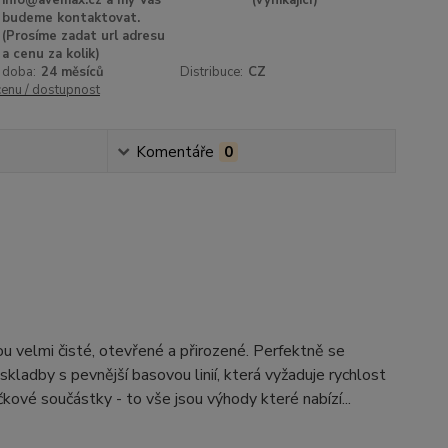
info@avemax.cz a my Vás
(vynikající)
budeme kontaktovat.
(Prosíme zadat url adresu
a cenu za kolik)
 doba:
24 měsíců
Distribuce:
CZ
cenu / dostupnost
Komentáře
0
u velmi čisté, otevřené a přirozené. Perfektně se
ladby s pevnější basovou linií, která vyžaduje rychlost
kové součástky - to vše jsou výhody které nabízí...