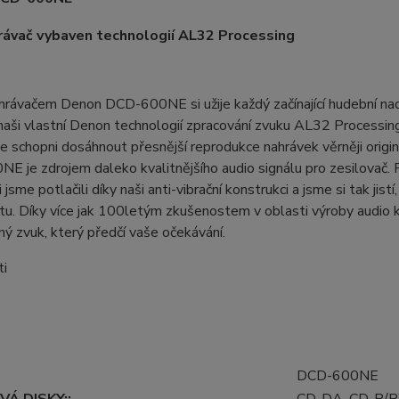
rávač vybaven technologií AL32 Processing
rávačem Denon DCD-600NE si užije každý začínající hudební nad
aši vlastní Denon technologií zpracování zvuku AL32 Processing
e schopni dosáhnout přesnější reprodukce nahrávek věrněji origi
 je zdrojem daleko kvalitnějšího audio signálu pro zesilovač. R
 jsme potlačili díky naši anti-vibrační konstrukci a jsme si tak ji
itu. Díky více jak 100letým zkušenostem v oblasti výroby audi
ý zvuk, který předčí vaše očekávání.
ti
DCD-600NE