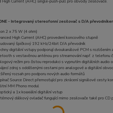
 High Current (AHC) single-push-pull pro obvody zesilovače.
NE - Integrovaný stereofonní zesilovač s D/A převodníke
on 2 x 75 W (4 ohm)
anced High Current (AHC) provedení koncového stupně
udovaný špičkový 192 kHz/24bit D/A převodník
chny digitální vstupy podporují dvoukanálové PCM s rozlišením
etooth s vestavěnou anténou pro streamování např. z telefonu č
logový režim pro čistou reprodukci s vypnutím digitálních audio
ájecí zdroj s oddělenými cestami pro analogové a digitální obvo
šířený rozsah pro podporu nových audio formátů
pínač Source Direct přemosťující pro zkrácení signálové cesty ko
litní MM Phono modul
optický a 1x koaxiální digitální vstup
témový dálkový ovladač fungující mimo zesilovače také pro CD 