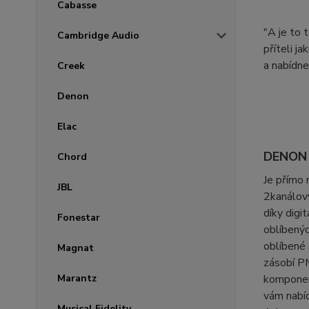
Cabasse
"A je to
Cambridge Audio
příteli j
a nabídne
Creek
Denon
Elac
DENON P
Chord
Je přímo 
JBL
2kanálov
díky dig
Fonestar
oblíbenýc
oblíbené
Magnat
zásobí P
Marantz
komponen
vám nabíd
Musical Fidelity