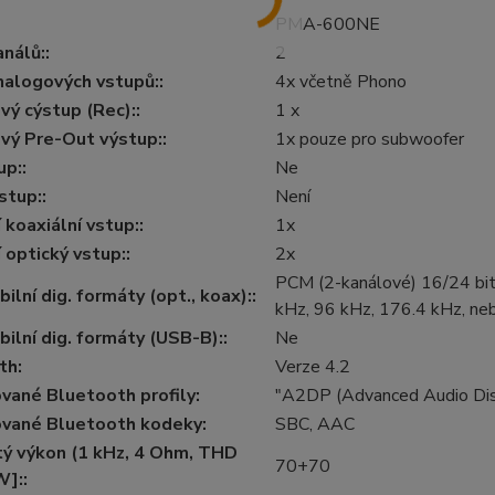
PMA-600NE
nálů::
2
nalogových vstupů::
4x včetně Phono
ý cýstup (Rec)::
1 x
vý Pre-Out výstup::
1x pouze pro subwoofer
p::
Ne
stup::
Není
 koaxiální vstup::
1x
í optický vstup::
2x
PCM (2-kanálové) 16/24 bit 
ilní dig. formáty (opt., koax)::
kHz, 96 kHz, 176.4 kHz, n
ilní dig. formáty (USB-B)::
Ne
th:
Verze 4.2
vané Bluetooth profily:
"A2DP (Advanced Audio Distr
vané Bluetooth kodeky:
SBC, AAC
tý výkon (1 kHz, 4 Ohm, THD
70+70
W]::