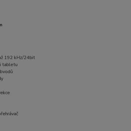
m
 až 192 kHz/24bit
i tabletu
 obvodů
dy
rekce
přehrávač