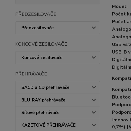
Model:
Počet ka
PŘEDZESILOVAČE
Počet a
Předzesilovače
Analogov
Analogo
KONCOVÉ ZESILOVAČE
USB vstu
USB-B v
Koncové zesilovače
Digitální
Digitáln
PŘEHRÁVAČE
Kompatib
SACD a CD přehrávače
Kompatib
Bluetoo
BLU-RAY přehrávače
Podporo
Podporo
Síťové přehrávače
Jmenovi
KAZETOVÉ PŘEHRÁVAČE
0,7%) [