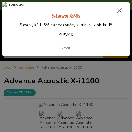
Sleva 6% na nezlevněné zboží s kódem SLEVA6
Sleva 6%
0
ks
za
0,00 Kč
Slevový kód -6% na nezlevněný sortiment v obchodě:
Menu
SLEVA6
Zavřít
Hledat
Úvod
Zesilovače
Advance Acoustic X-i1100
Advance Acoustic X-i1100
Doprava ZDARMA