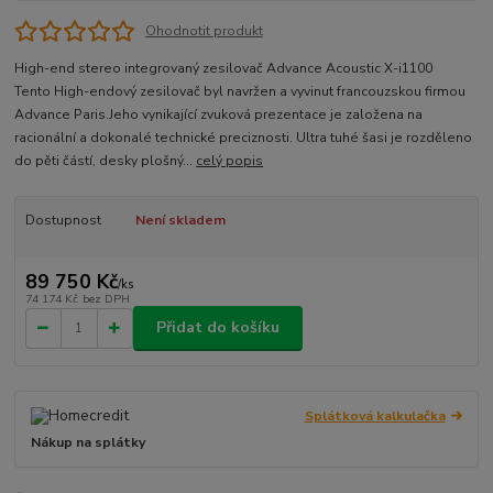
Ohodnotit produkt
High-end stereo integrovaný zesilovač Advance Acoustic X-i1100
Tento High-endový zesilovač byl navržen a vyvinut francouzskou firmou
Advance Paris.Jeho vynikající zvuková prezentace je založena na
racionální a dokonalé technické preciznosti. Ultra tuhé šasi je rozděleno
do pěti částí, desky plošný...
celý popis
Dostupnost
Není skladem
89 750 Kč
/
ks
74 174 Kč
bez DPH
Přidat do košíku
Splátková kalkulačka
Nákup na splátky