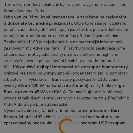
Tento High-endový zesilovač byl navržen a vyvinut francouzskou
firmou Advance Paris.
Jeho vynikající zvuková prezentace je založena na racionální
a dokonalé technické preciznosti.
Ultra tuhé šasi je rozděleno
do pěti částí, desky plošných spojů jsou tak bezpečně odděleny od
napájecího transformátoru a chráněny před možným rušením.
Zesilovač X-i1100 je nejvýkonnější a nejmodernější integrovaný
zesilovač firmy Advance Paris. Při návrhu tohoto zesilovače jsme
chtěli dosáhnout vysoké kvality na úrovni děleného high-end
zesilovače, ovšem při zachování flexibility a snadného použití.
X-i1100 používá nejlepší momentálně dostupné komponenty
,
drátové rezistory, polypropylénové kondenzátory atd. V kombinaci
s bipolárními výkonovými tranzistory poskytuje X-i1100 velmi
vysoký
výkon 220 W na kanál (do 8 ohmů)
a díky funkci
High
Bias je prvních 45 W ve třídě A.
To umožňuje bezproblémový
provoz téměř všech reproduktorových soustav na trhu. Přepínání z
třídy A do třídy AB je automatické.
Vysokou kvalitu digitálních vstupů obstarává
převodník Burr
Brown 24 bitů /192 kHz
.
Digitální počítačové soubory jsou
zpracovávány proslulým X-MOS asynchronním USB vstupem.