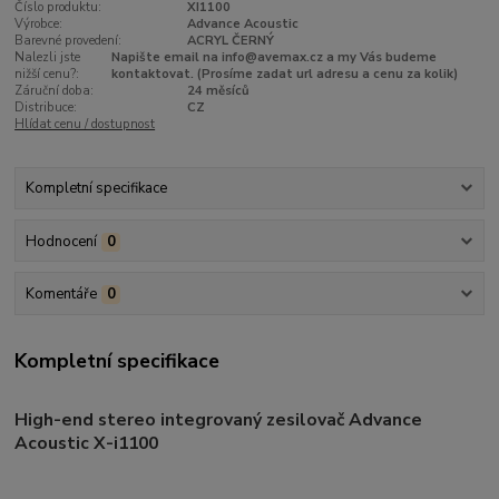
Číslo produktu:
XI1100
Výrobce:
Advance Acoustic
Barevné provedení:
ACRYL ČERNÝ
Nalezli jste
Napište email na info@avemax.cz a my Vás budeme
nižší cenu?:
kontaktovat. (Prosíme zadat url adresu a cenu za kolik)
Záruční doba:
24 měsíců
Distribuce:
CZ
Hlídat cenu / dostupnost
Kompletní specifikace
Hodnocení
0
Komentáře
0
Kompletní specifikace
High-end stereo integrovaný zesilovač Advance
Acoustic X-i1100