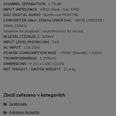
CHANNEL SEPARATION
: > 75 dB
INPUT IMPEDANCE
: 47KΩ Unbal. / bal. 47KΩ
DAC DIGITAL AUDIO
: BurrBrown PCM1796
CONVERTER 24bit-192kHz USB B DAC
: XMOS USB3318 /
24bits 192kHz
Adaptive for playback / asynchronous for record
IN LEVEL (CD/AUX…)
: 500mV
INPUT LEVEL PHONO MM
: 7mV
AC INPUT
: 115-230V
POWER CONSUMPTION MAX
: <700W (StandBy < 0,5W)
TRANSFORMER(S)
: 1 (700VA)
DIMENSIONS
: H.210 x l.430 x D.476
NET WEIGHT / GROSS WEIGHT
: 21,4 kg
Zboží zařazeno v kategoriích
Zesilovače
Advance Acoustic