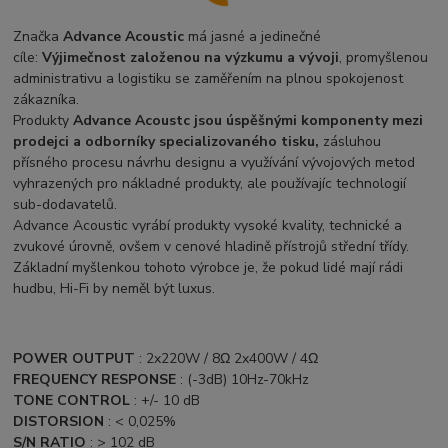
Značka
Advance Acous
tic
má jasné a jedinečné
cíle:
Výjimečnost založenou na výzkumu a vývoji
, promyšlenou
administrativu a logistiku se zaměřením na plnou spokojenost
zákazníka.
Produkty
Advance Acoustc jsou úspěšnými komponenty mezi
prodejci a odborníky specializovaného tisku,
zásluhou
přísného procesu návrhu designu a využívání vývojových metod
vyhrazených pro nákladné produkty, ale používajíc technologií
sub-dodavatelů.
Advance Acoustic vyrábí produkty vysoké kvality, technické a
zvukové úrovně, ovšem v cenové hladině přístrojů střední třídy.
Základní myšlenkou tohoto výrobce je, že pokud lidé mají rádi
hudbu, Hi-Fi by neměl být luxus.
POWER OUTPUT
: 2x220W / 8Ω 2x400W / 4Ω
FREQUENCY RESPONSE
: (-3dB) 10Hz-70kHz
TONE CONTROL
: +/- 10 dB
DISTORSION
: < 0,025%
S/N RATIO
: > 102 dB