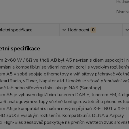
Hodnoc
Distrib
etní specifikace
Hodnocení
0
tní specifikace
 2×80 W / 8Ω ve třídě AB byl A5 navržen s cílem uspokojit i ná
isní a kompatibilní se všemi novými zdroji s vysokým rozlišení
m A5 v sobě spojuje ethernetový a wifi síťový přehrávač včetně 
HeartRadio, vTuner, Napster atd. Umožňuje síťové přehrávání va
počítači nebo síťovém disku jako je NAS (Synology).
m A5 je vybaven digitálním tunerem DAB +, tunerem FM, 4 digit
a 6 analogovými vstupy včetně konfigurovatelného phono vstup
m A5 je kompatibilní s našimi novými přijímači X-FTB01 a X-FT
HD aptX s vysokým rozlišením. Kompatibilní s DLNA a Airplay.
ci High-Bias zesilovač poskytuje na prvních wattech zvuk srovnat