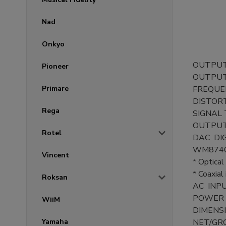
Nad
Onkyo
OUTPUT
Pioneer
OUTPUT L
Primare
FREQUEN
DISTOR
Rega
SIGNAL 
OUTPUT
Rotel
DAC DIG
WM8740 
Vincent
* Optical
* Coaxial
Roksan
AC INPU
POWER 
WiiM
DIMENSIO
Yamaha
NET/GRO