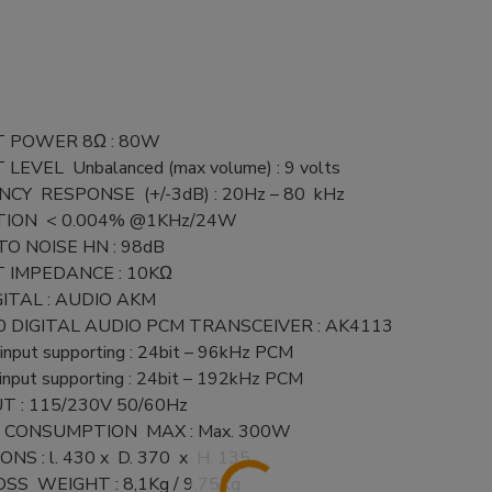
 POWER 8Ω : 80W
EVEL Unbalanced (max volume) : 9 volts
CY RESPONSE (+/-3dB) : 20Hz – 80 kHz
TION < 0.004% @1KHz/24W
TO NOISE HN : 98dB
 IMPEDANCE : 10KΩ
ITAL : AUDIO AKM
DIGITAL AUDIO PCM TRANSCEIVER : AK4113
 input supporting : 24bit – 96kHz PCM
 input supporting : 24bit – 192kHz PCM
T : 115/230V 50/60Hz
CONSUMPTION MAX : Max. 300W
NS : l. 430 x D. 370 x H. 135
SS WEIGHT : 8,1Kg / 9,75Kg