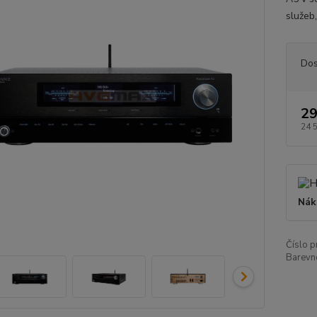
služeb,
Dos
29
24 
Nák
Číslo p
Barevn