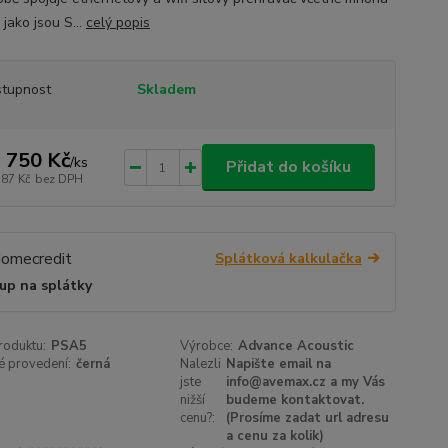
 jako jsou S...
celý popis
tupnost
Skladem
 750 Kč
/
ks
Přidat do košíku
587 Kč
bez DPH
Splátková kalkulačka
up na splátky
roduktu:
PSA5
Výrobce:
Advance Acoustic
é provedení:
černá
Nalezli
Napište email na
jste
info@avemax.cz a my Vás
nižší
budeme kontaktovat.
cenu?:
(Prosíme zadat url adresu
a cenu za kolik)