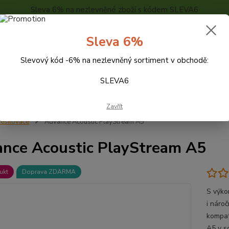
Sleva 6% na nezlevněné zboží s kódem SLEVA6
..
KONTAKTY
O NÁS
POPTÁVKA ZBOŽÍ - KALKULACE
Sleva 6%
Slevový kód -6% na nezlevněný sortiment v obchodě:
Hledat
SLEVA6
Zavřít
esilovače
Advance Acoustic PlayStream A5
nce Acoustic PlayStream A5
ukt
Doprava ZDARMA
S výko
i náro
kompat
A5 v s