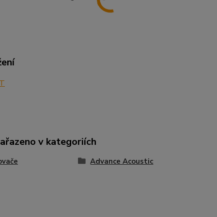
žení
T
zařazeno v kategoriích
ovače
Advance Acoustic