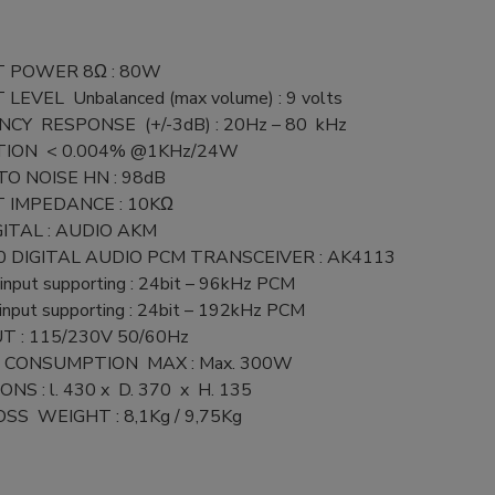
 POWER 8Ω : 80W
EVEL Unbalanced (max volume) : 9 volts
CY RESPONSE (+/-3dB) : 20Hz – 80 kHz
TION < 0.004% @1KHz/24W
TO NOISE HN : 98dB
 IMPEDANCE : 10KΩ
ITAL : AUDIO AKM
DIGITAL AUDIO PCM TRANSCEIVER : AK4113
 input supporting : 24bit – 96kHz PCM
 input supporting : 24bit – 192kHz PCM
T : 115/230V 50/60Hz
CONSUMPTION MAX : Max. 300W
NS : l. 430 x D. 370 x H. 135
SS WEIGHT : 8,1Kg / 9,75Kg