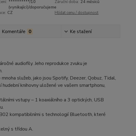
ení:
**********/10
Záruční doba:
24 měsíců
(vynikající)/doporučujeme
uce:
CZ
Hlídat cenu / dostupnost
Komentáře
0
Ke stažení
ročné audiofily. Jeho reprodukce zvuku je
m.
mnoha služeb, jako jsou Spotify, Deezer, Qobuz, Tidal,
ší hudební knihovny uložené ve vašem smartphonu,
álními vstupy – 1 koaxiálního a 3 optických, USB
u.
B02 kompatibilními s technologií Bluetooth, které
elný s třídou A.