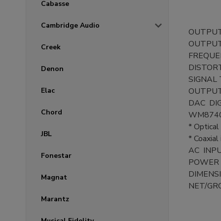
Cabasse
Cambridge Audio
OUTPUT
OUTPUT L
Creek
FREQUEN
DISTOR
Denon
SIGNAL 
Elac
OUTPUT
DAC DIG
Chord
WM8740 
* Optical
JBL
* Coaxial
AC INPU
Fonestar
POWER 
DIMENSIO
Magnat
NET/GRO
Marantz
Musical Fidelity