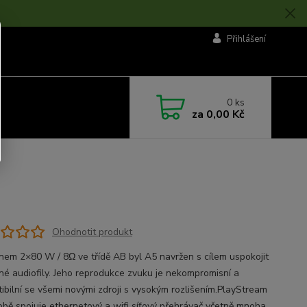
Přihlášení
0
ks
za
0,00 Kč
Ohodnotit produkt
nem 2×80 W / 8Ω ve třídě AB byl A5 navržen s cílem uspokojit
čné audiofily. Jeho reprodukce zvuku je nekompromisní a
ibilní se všemi novými zdroji s vysokým rozlišením.PlayStream
obě spojuje ethernetový a wifi síťový přehrávač včetně mnoha