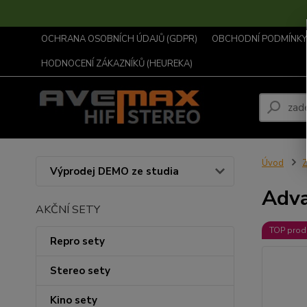
OCHRANA OSOBNÍCH ÚDAJŮ (GDPR)
OBCHODNÍ PODMÍNKY .
HODNOCENÍ ZÁKAZNÍKŮ (HEUREKA)
Úvod
Z
Výprodej DEMO ze studia
Adva
AKČNÍ SETY
TOP prod
Repro sety
Stereo sety
Kino sety