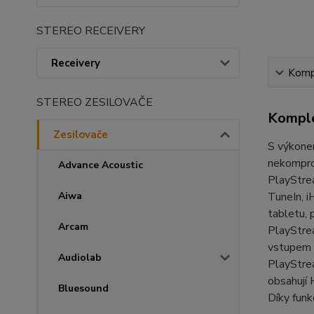
STEREO RECEIVERY
Receivery
Kompl
STEREO ZESILOVAČE
Komple
Zesilovače
S výkonem
nekomprom
Advance Acoustic
PlayStrea
Aiwa
TuneIn, i
tabletu, 
Arcam
PlayStrea
vstupem 
Audiolab
PlayStrea
obsahují 
Bluesound
Díky funk