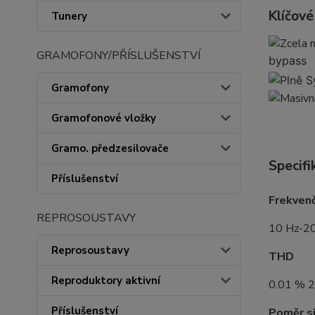
Klíčové
Tunery
GRAMOFONY/PŘÍSLUŠENSTVÍ
bypas
Gramofony
Gramofonové vložky
Gramo. předzesilovače
Specifi
Příslušenství
Frekven
REPROSOUSTAVY
10 Hz-20
Reprosoustavy
THD
Reproduktory aktivní
0.01 % 
Příslušenství
Poměr s