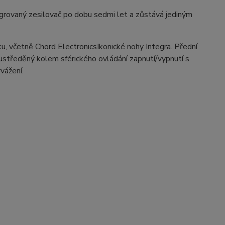
rovaný zesilovač po dobu sedmi let a zůstává jediným
u, včetně Chord ElectronicsIkonické nohy Integra. Přední
ustředěný kolem sférického ovládání zapnutí/vypnutí s
vážení.