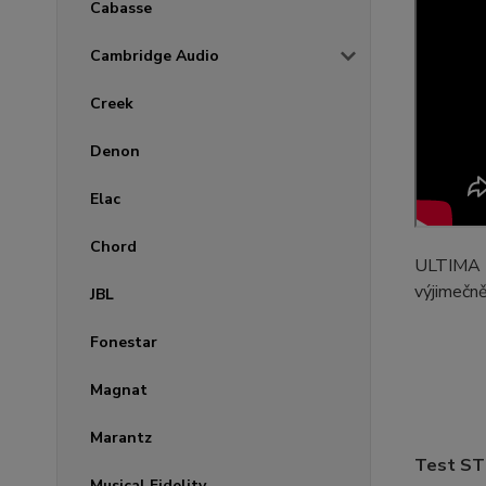
Cabasse
Cambridge Audio
Creek
Denon
Elac
Chord
ULTIMA IN
výjimečně
JBL
Fonestar
Magnat
Marantz
Test S
Musical Fidelity