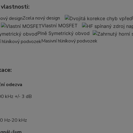
 vlastnosti:
Zcela nový design
s
Vlastní MOSFET
Plně Symetrický obvod
Masivní hliníkový podvozek
kace:
ční odezva
0 kHz +/- 3 dB
20 Hz-20 kHz
ignál-šum