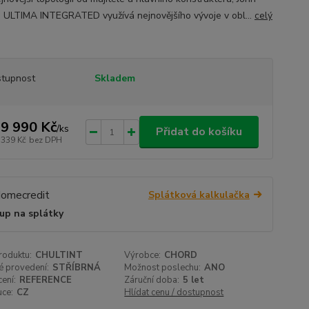
. ULTIMA INTEGRATED využívá nejnovějšího vývoje v obl...
celý
tupnost
Skladem
9 990 Kč
/
ks
Přidat do košíku
 339 Kč
bez DPH
Splátková kalkulačka
up na splátky
roduktu:
CHULTINT
Výrobce:
CHORD
é provedení:
STŘÍBRNÁ
Možnost poslechu:
ANO
ení:
REFERENCE
Záruční doba:
5 let
uce:
CZ
Hlídat cenu / dostupnost