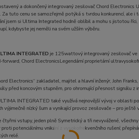
stavený a dokončený integrovaný zesilovač Chord Electronics Ul
. Za tuto cenu se samozřejmě potýká s tvrdou konkurencí, ale i
ní jsem si Ultima Integrated hodně oblíbil a mohu s jistotou říci
upí, kdybyste jej neměli na svém užším výběru.
LTIMA INTEGRATED
je 125wattový integrovaný zesilovač ve sv
-forward, Chord ElectronicsLegendární proprietární ultravysoko
ord Electronics“ zakladatel, majitel a hlavní inženýr, John Fran
nály před koncovým stupněm, pro ohromující přesnost signálu z in
LTIMA INTEGRATED také využívá nejnovější vývoj v oblasti pokro
ích výjimečně nízký šum a vynikající provoz zesilovače – pro ještě 
 čtyřmi vstupy, jeden plně Symetrický a tři nevyvážené, všechny 
y proti potenciálnímu vnikání z vysokofrekvenčního rušení; přepí
ých relé.