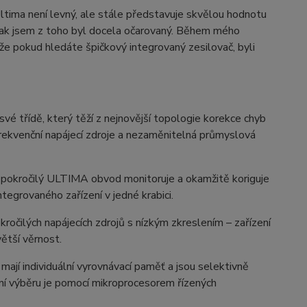
tima není levný, ale stále představuje skvělou hodnotu
 tak jsem z toho byl docela očarovaný. Během mého
, že pokud hledáte špičkový integrovaný zesilovač, byli
é třídě, který těží z nejnovější topologie korekce chyb
frekvenční napájecí zdroje a nezaměnitelná průmyslová
ks, pokročilý ULTIMA obvod monitoruje a okamžitě koriguje
tegrovaného zařízení v jedné krabici.
čilých napájecích zdrojů s nízkým zkreslením – zařízení
větší věrnost.
mají individuální vyrovnávací paměť a jsou selektivně
nání výběru je pomocí mikroprocesorem řízených