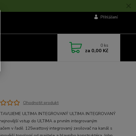
Přihlášení
0
ks
za
0,00 Kč
Ohodnotit produkt
TAVUJEME ULTIMA INTEGROVANÝ ULTIMA INTEGROVANÝ
 nejnovější vstup do ULTIMA a prvním integrovaným
vačem v řadě. 125wattový integrovaný zesilovač na kanál s
jnovější topologií od majitele a hlavního konstruktéra, John