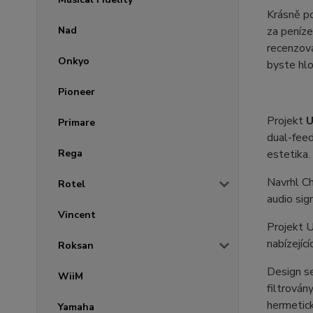
Krásně po
Nad
za peníze
recenzová
Onkyo
byste hlo
Pioneer
Projekt
U
Primare
dual-feed
Rega
estetika.
Navrhl Ch
Rotel
audio sig
Vincent
Projekt U
nabízejíc
Roksan
Design se
WiiM
filtrován
hermetick
Yamaha