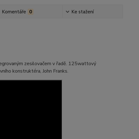
Komentáře
0
Ke stažení
egrovaným zesilovačem v řadě. 125wattový
avního konstruktéra, John Franks.