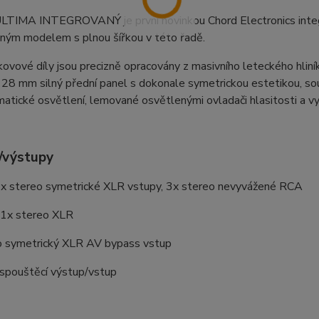
ULTIMA INTEGROVANÝ je první novinkou Chord Electronics integ
aným modelem s plnou šířkou v této řadě.
ovové díly jsou precizně opracovány z masivního leteckého hliník
28 mm silný přední panel s dokonale symetrickou estetikou, so
atické osvětlení, lemované osvětlenými ovladači hlasitosti a vy
/výstupy
1x stereo symetrické XLR vstupy, 3x stereo nevyvážené RCA
 1x stereo XLR
o symetrický XLR AV bypass vstup
 spouštěcí výstup/vstup