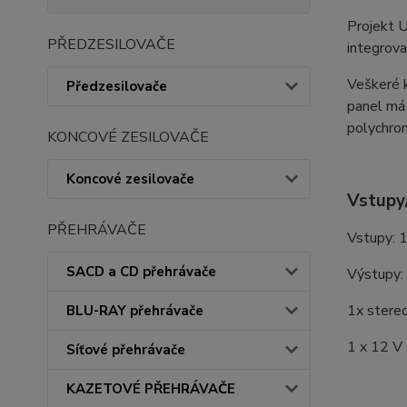
Projekt 
PŘEDZESILOVAČE
integrov
Veškeré k
Předzesilovače
panel má 
polychrom
KONCOVÉ ZESILOVAČE
Koncové zesilovače
Vstupy
PŘEHRÁVAČE
Vstupy: 
SACD a CD přehrávače
Výstupy:
1x stere
BLU-RAY přehrávače
1 x 12 V
Síťové přehrávače
KAZETOVÉ PŘEHRÁVAČE