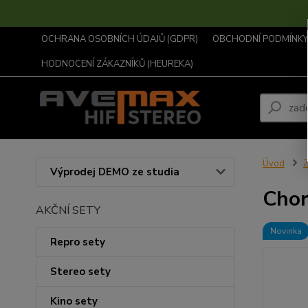
OCHRANA OSOBNÍCH ÚDAJŮ (GDPR)
OBCHODNÍ PODMÍNKY .
HODNOCENÍ ZÁKAZNÍKŮ (HEUREKA)
Úvod
Z
Výprodej DEMO ze studia
Cho
AKČNÍ SETY
Novinka
Repro sety
Stereo sety
Kino sety