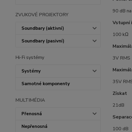
90 dB na
ZVUKOVÉ PROJEKTORY
Vstupní
Soundbary (aktivní)
100 kΩ
Soundbary (pasivní)
Maximáln
Hi-Fi systémy
3V RMS
Maximáln
Systémy
35V RM
Samotné komponenty
Získat
MULTIMÉDIA
21dB
Přenosná
Separac
Nepřenosná
100 dB