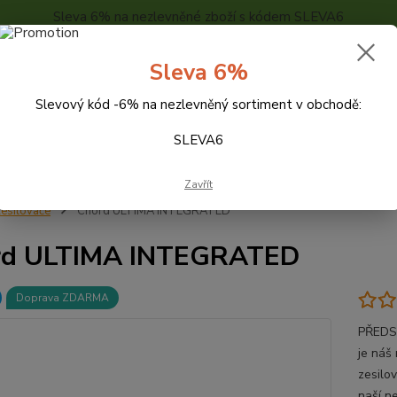
Sleva 6% na nezlevněné zboží s kódem SLEVA6
..
KONTAKTY
O NÁS
POPTÁVKA ZBOŽÍ - KALKULACE
Sleva 6%
Slevový kód -6% na nezlevněný sortiment v obchodě:
Hledat
SLEVA6
Zavřít
esilovače
Chord ULTIMA INTEGRATED
rd ULTIMA INTEGRATED
Doprava ZDARMA
PŘEDS
je náš
zesilo
naší ne