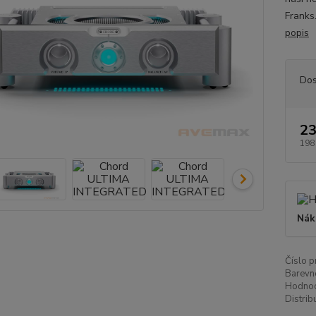
Franks
popis
Dos
23
198
Nák
Číslo p
Barevn
Hodnoc
Distrib