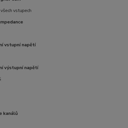
 všech vstupech
 impedance
í vstupní napětí
í výstupní napětí
S
e kanálů