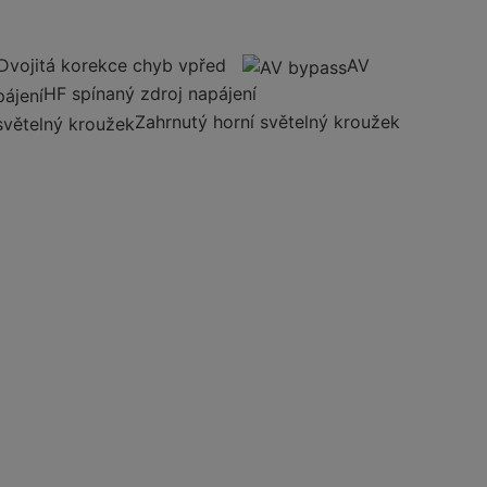
Dvojitá korekce chyb vpřed
AV
HF spínaný zdroj napájení
Zahrnutý horní světelný kroužek