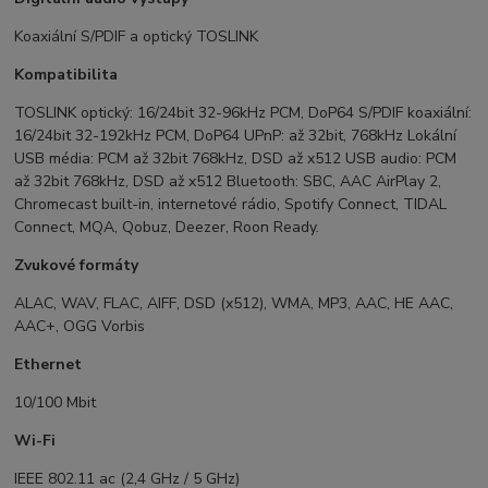
Koaxiální S/PDIF a optický TOSLINK
Kompatibilita
TOSLINK optický: 16/24bit 32-96kHz PCM, DoP64 S/PDIF koaxiální:
16/24bit 32-192kHz PCM, DoP64 UPnP: až 32bit, 768kHz Lokální
USB média: PCM až 32bit 768kHz, DSD až x512 USB audio: PCM
až 32bit 768kHz, DSD až x512 Bluetooth: SBC, AAC AirPlay 2,
Chromecast built-in, internetové rádio, Spotify Connect, TIDAL
Connect, MQA, Qobuz, Deezer, Roon Ready.
Zvukové formáty
ALAC, WAV, FLAC, AIFF, DSD (x512), WMA, MP3, AAC, HE AAC,
AAC+, OGG Vorbis
Ethernet
10/100 Mbit
Wi-Fi
IEEE 802.11 ac (2,4 GHz / 5 GHz)