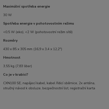
Maximální spotřeba energie
30 W
Spotřeba energie v pohotovostním režimu
<0,5 W (eko), <2 W (pohotovostní režim sítě)
Rozměry
430 x 85 x 305 mm (16,9 x 3,4 x 12,2")
Hmotnost
3,55 kg (7,83 liber)
Co je v krabici?
CXN100 SE, napájecí kabel, kabel řídicí sběrnice, 2x anténa,
stručný návod k obsluze, bezpečnostní list, registrační karta