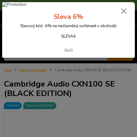
Sleva 6% na nezlevněné zboží s kódem SLEVA6
Sleva 6%
0
ks
za
0,00 Kč
Slevový kód -6% na nezlevněný sortiment v obchodě:
Menu
SLEVA6
Zavřít
Hledat
Úvod
Síťové přehrávače
Cambridge Audio CXN100 SE (BLACK EDITION)
Cambridge Audio CXN100 SE
(BLACK EDITION)
Novinka
Doprava ZDARMA