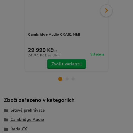
Cambridge Audio CXA81 MkII
Cambridge A
cena od
13 990 
29 990 Kč
/
ks
cena od
Skladem
24 785 Kč
bez DPH
11 562 Kč
be
Zvolit variantu
Zboží zařazeno v kategoriích
Síťové přehrávače
Cambridge Audio
Řada CX