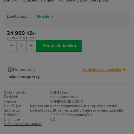
kompromisů.Skutečná digitální jasnostDAC přev...
celý popis
Dostupnost
Skladem
24 990 Kč
/
ks
20 653 Kč
bez DPH
Přidat do košíku
Splátková kalkulačka
Nákup na splátky
Číslo produktu:
CXN100se
EAN kód:
5055300421982
Výrobce:
CAMBRIDGE AUDIO
Nalezli jste
Napište email na info@avemax.cz a my Vás budeme
nižší cenu?:
kontaktovat. (Prosíme zadat url adresu a cenu za kolik)
Hodnocení:
**********/10 (vynikající)
Distribuce:
CZ
Hlídat cenu / dostupnost