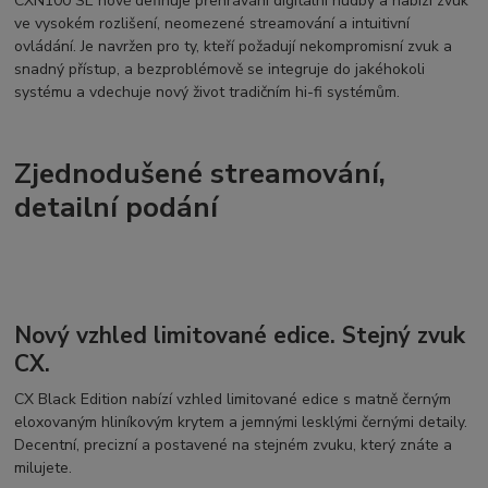
CXN100 SE nově definuje přehrávání digitální hudby a nabízí zvuk
ve vysokém rozlišení, neomezené streamování a intuitivní
ovládání. Je navržen pro ty, kteří požadují nekompromisní zvuk a
snadný přístup, a bezproblémově se integruje do jakéhokoli
systému a vdechuje nový život tradičním hi-fi systémům.
Zjednodušené streamování,
detailní podání
Nový vzhled limitované edice. Stejný zvuk
CX.
CX Black Edition nabízí vzhled limitované edice s matně černým
eloxovaným hliníkovým krytem a jemnými lesklými černými detaily.
Decentní, precizní a postavené na stejném zvuku, který znáte a
milujete.