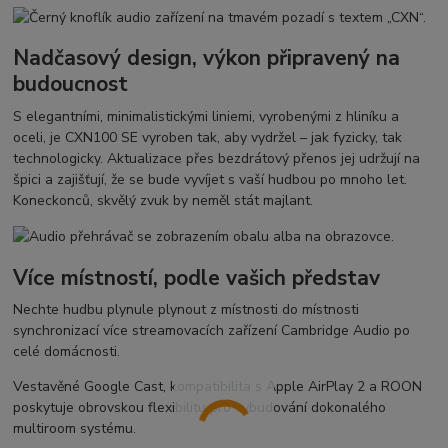
Nadčasový design, výkon připravený na
budoucnost
S elegantními, minimalistickými liniemi, vyrobenými z hliníku a
oceli, je CXN100 SE vyroben tak, aby vydržel – jak fyzicky, tak
technologicky. Aktualizace přes bezdrátový přenos jej udržují na
špici a zajišťují, že se bude vyvíjet s vaší hudbou po mnoho let.
Koneckonců, skvělý zvuk by neměl stát majlant.
Více místností, podle vašich představ
Nechte hudbu plynule plynout z místnosti do místnosti
synchronizací více streamovacích zařízení Cambridge Audio po
celé domácnosti.
Vestavěné Google Cast, kompatibilita s Apple AirPlay 2 a ROON
poskytuje obrovskou flexibilitu pro vybudování dokonalého
multiroom systému.