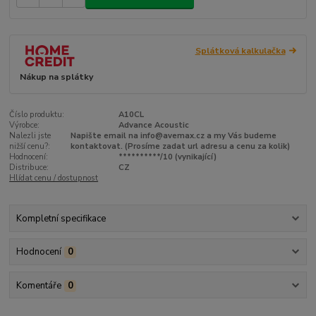
Splátková kalkulačka
Nákup na splátky
Číslo produktu:
A10CL
Výrobce:
Advance Acoustic
Nalezli jste
Napište email na info@avemax.cz a my Vás budeme
nižší cenu?:
kontaktovat. (Prosíme zadat url adresu a cenu za kolik)
Hodnocení:
**********/10 (vynikající)
Distribuce:
CZ
Hlídat cenu / dostupnost
Kompletní specifikace
Hodnocení
0
Komentáře
0