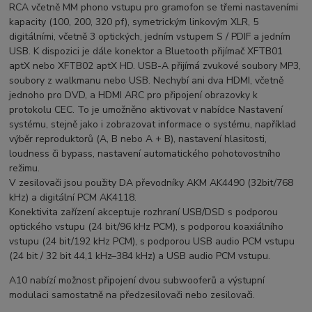
RCA včetně MM phono vstupu pro gramofon se třemi nastaveními
kapacity (100, 200, 320 pf), symetrickým linkovým XLR, 5
digitálními, včetně 3 optických, jedním vstupem S / PDIF a jedním
USB. K dispozici je dále konektor a Bluetooth přijímač XFTB01
aptX nebo XFTB02 aptX HD. USB-A přijímá zvukové soubory MP3,
soubory z walkmanu nebo USB. Nechybí ani dva HDMI, včetně
jednoho pro DVD, a HDMI ARC pro připojení obrazovky k
protokolu CEC. To je umožněno aktivovat v nabídce Nastavení
systému, stejně jako i zobrazovat informace o systému, například
výběr reproduktorů (A, B nebo A + B), nastavení hlasitosti,
loudness či bypass, nastavení automatického pohotovostního
režimu.
V zesilovači jsou použity DA převodníky AKM AK4490 (32bit/768
kHz) a digitální PCM AK4118.
Konektivita zařízení akceptuje rozhraní USB/DSD s podporou
optického vstupu (24 bit/96 kHz PCM), s podporou koaxiálního
vstupu (24 bit/192 kHz PCM), s podporou USB audio PCM vstupu
(24 bit / 32 bit 44,1 kHz–384 kHz) a USB audio PCM vstupu.
A10 nabízí možnost připojení dvou subwooferů a výstupní
modulaci samostatně na předzesilovači nebo zesilovači.