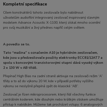
Kompletní specifikace
Cílem konstruktérů tohoto zesilovače bylo nabídnout
uživatelům audiofilní integrovaný zesilovač inspirovaný slavným
modelem Advance Acoustic X-1100, který získal mnoho ocenění
pro svůj muzikální a živý přednes napříč celým světem.
A povedlo se to.
Tato “mašina” s označením A10 je hybridním zesilovačem,
kde jsou u předzesilovače použity elektronky ECC81/12AT7 a
spolu s koncovými tranzistorovými stupni dává vysoký výkon
2 x 130 W v AB třídě.
Přepínač High Bias na zadní straně aktivuje na zesilovači režim “A”
třídy a to až do výkonu 20 W, kde v případě potřeby vyššího
výkonu se neslyšně přepíná zpět do klasické “AB”.
Zesilovač je řízen mikroprocesorem, který řídí všechny funkce
centrálním koderem, kde dlouhým nebo krátkým stiskem umožňuje
přístup k nabídkám. Můžeme tak procházet vstupy: 6 analogových