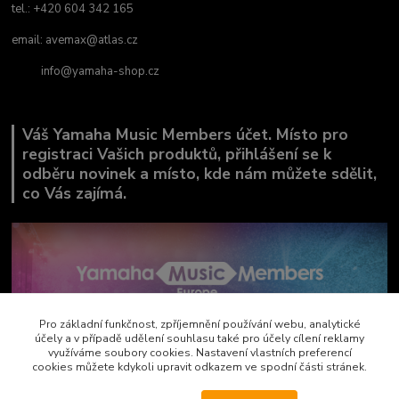
tel.: +420 604 342 165
email:
avemax@atlas.cz
info@yamaha-shop.cz
Váš Yamaha Music Members účet. Místo pro
registraci Vašich produktů, přihlášení se k
odběru novinek a místo, kde nám můžete sdělit,
co Vás zajímá.
Pro základní funkčnost, zpříjemnění používání webu, analytické
účely a v případě udělení souhlasu také pro účely cílení reklamy
využíváme soubory cookies. Nastavení vlastních preferencí
cookies můžete kdykoli upravit odkazem ve spodní části stránek.