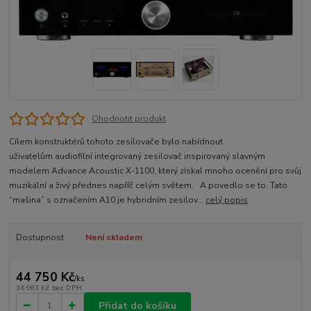
Ohodnotit produkt
Cílem konstruktérů tohoto zesilovače bylo nabídnout
uživatelům audiofilní integrovaný zesilovač inspirovaný slavným
modelem Advance Acoustic X-1100, který získal mnoho ocenění pro svůj
muzikální a živý přednes napříč celým světem. A povedlo se to. Tato
“mašina” s označením A10 je hybridním zesilov...
celý popis
Dostupnost
Není skladem
44 750 Kč
/
ks
36 983 Kč
bez DPH
Přidat do košíku