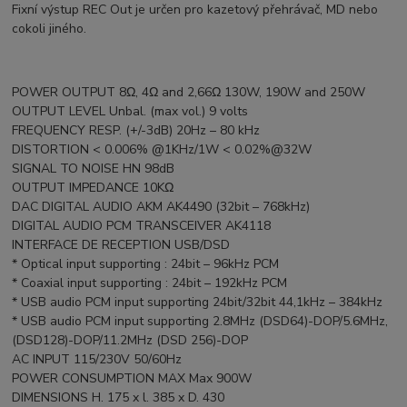
Fixní výstup REC Out je určen pro kazetový přehrávač, MD nebo
cokoli jiného.
POWER OUTPUT 8Ω, 4Ω and 2,66Ω 130W, 190W and 250W
OUTPUT LEVEL Unbal. (max vol.) 9 volts
FREQUENCY RESP. (+/-3dB) 20Hz – 80 kHz
DISTORTION < 0.006% @1KHz/1W < 0.02%@32W
SIGNAL TO NOISE HN 98dB
OUTPUT IMPEDANCE 10KΩ
DAC DIGITAL AUDIO AKM AK4490 (32bit – 768kHz)
DIGITAL AUDIO PCM TRANSCEIVER AK4118
INTERFACE DE RECEPTION USB/DSD
* Optical input supporting : 24bit – 96kHz PCM
* Coaxial input supporting : 24bit – 192kHz PCM
* USB audio PCM input supporting 24bit/32bit 44,1kHz – 384kHz
* USB audio PCM input supporting 2.8MHz (DSD64)-DOP/5.6MHz,
(DSD128)-DOP/11.2MHz (DSD 256)-DOP
AC INPUT 115/230V 50/60Hz
POWER CONSUMPTION MAX Max 900W
DIMENSIONS H. 175 x l. 385 x D. 430