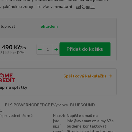
 jakéhokoli zdroje. To vše v miniaturní...
celý popis
tupnost
Skladem
 490 Kč
/
ks
Přidat do košíku
281 Kč
bez DPH
Splátková kalkulačka
up na splátky
BLS.POWERNODEEDGE.B
Výrobce:
BLUESOUND
u:
é provedení:
černé
Nalezli
Napište email na
jste
info@avemax.cz a my Vás
nižší
budeme kontaktovat.
cenu?:
(Prosíme zadat url adresu