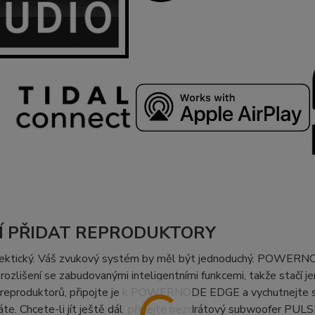
Í PŘIDAT REPRODUKTORY
 hektický. Váš zvukový systém by měl být jednoduchý. POWERN
ozlišení se zabudovanými inteligentními funkcemi, takže stačí jen
 reproduktorů, připojte je k POWERNODE EDGE a vychutnejte si 
te. Chcete-li jít ještě dál, přidejte bezdrátový subwoofer PU