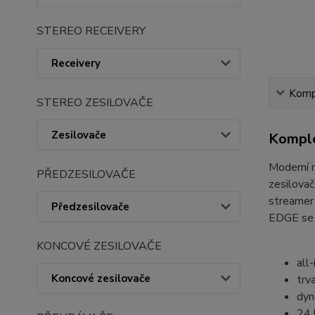
STEREO RECEIVERY
Receivery
Kompl
STEREO ZESILOVAČE
Zesilovače
Komple
Moderní 
PŘEDZESILOVAČE
zesilova
streamer
Předzesilovače
EDGE se p
KONCOVÉ ZESILOVAČE
all
Koncové zesilovače
trv
dyn
24 