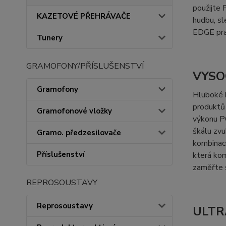
použijte
KAZETOVÉ PŘEHRÁVAČE
hudbu, sl
EDGE pra
Tunery
GRAMOFONY/PŘÍSLUŠENSTVÍ
VYSO
Gramofony
Hluboké k
produktů 
Gramofonové vložky
výkonu 
škálu zv
Gramo. předzesilovače
kombinací
Příslušenství
která kom
zaměřte s
REPROSOUSTAVY
Reprosoustavy
ULTR