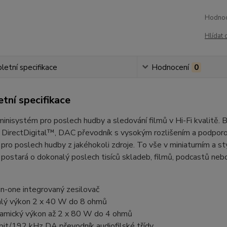
Hodnoc
Hlídat 
etní specifikace
Hodnocení
0
tní specifikace
minisystém pro poslech hudby a sledování filmů v Hi-Fi kval
č DirectDigital™, DAC převodník s vysokým rozlišením a podpo
 pro poslech hudby z jakéhokoli zdroje. To vše v miniaturním 
ostará o dokonalý poslech tisíců skladeb, filmů, podcastů nebo 
-in-one integrovaný zesilovač
alý výkon 2 x 40 W do 8 ohmů
amický výkon až 2 x 80 W do 4 ohmů
bit/192 kHz DA převodník audiofilské třídy