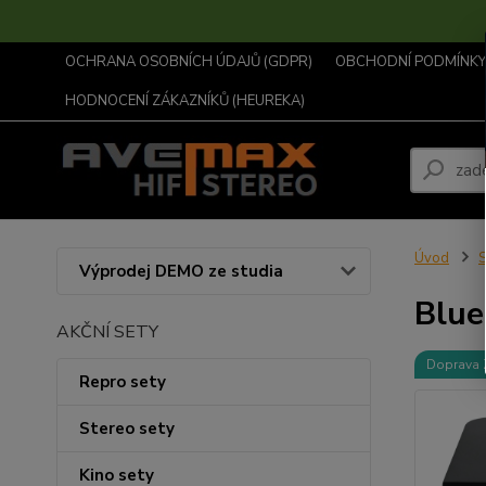
OCHRANA OSOBNÍCH ÚDAJŮ (GDPR)
OBCHODNÍ PODMÍNKY .
HODNOCENÍ ZÁKAZNÍKŮ (HEUREKA)
Úvod
S
Výprodej DEMO ze studia
Blu
AKČNÍ SETY
Doprava
Repro sety
Stereo sety
Kino sety