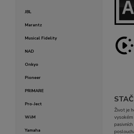
JBL
Marantz
Musical Fidelity
NAD
Onkyo
Pioneer
PRIMARE
STAČ
Pro-Ject
Život je
vysokém r
WiiM
pasivních
Yamaha
poslouchá