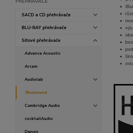
PŘEHRÁVAČE
Blu
růz
SACD a CD přehrávače
mod
výs
BLU-RAY přehrávače
obo
Síťové přehrávače
bez
pod
Advance Acoustic
šir
ovl
Arcam
Audiolab
Bluesound
Cambridge Audio
cocktailAudio
Denon