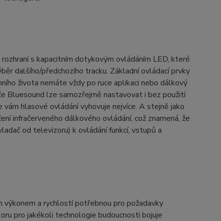
ozhraní s kapacitním dotykovým ovládáním LED, které
výběr dalšího/předchozího tracku. Základní ovládací prvky
nního života nemáte vždy po ruce aplikaci nebo dálkový
ače Bluesound lze samozřejmě nastavovat i bez použití
vám hlasové ovládání vyhovuje nejvíce. A stejně jako
í infračerveného dálkového ovládání, což znamená, že
adač od televizoru) k ovládání funkcí, vstupů a
ým výkonem a rychlostí potřebnou pro požadavky
u pro jakékoli technologie budoucnosti bojuje