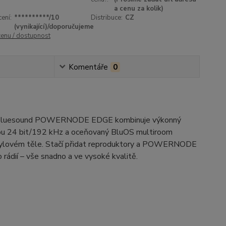
a cenu za kolik)
ení:
**********/10
Distribuce:
CZ
(vynikající)/doporučujeme
cenu / dostupnost
Komentáře
0
itě. Bluesound POWERNODE EDGE kombinuje výkonný
rou 24 bit/192 kHz a oceňovaný BluOS multiroom
a stylovém těle. Stačí přidat reproduktory a POWERNODE
rádií – vše snadno a ve vysoké kvalitě.