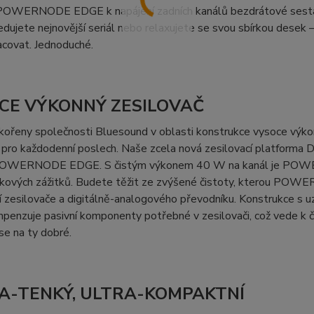
 POWERNODE EDGE k napájení zadních kanálů bezdrátové sesta
edujete nejnovější seriál nebo relaxujete se svou sbírkou des
covat. Jednoduché.
CE VÝKONNÝ ZESILOVAČ
ořeny společnosti Bluesound v oblasti konstrukce vysoce výkon
pro každodenní poslech. Naše zcela nová zesilovací platforma D
POWERNODE EDGE. S čistým výkonem 40 W na kanál je POWE
ukových zážitků. Budete těžit ze zvýšené čistoty, kterou POW
 zesilovače a digitálně-analogového převodníku. Konstrukce s u
penzuje pasivní komponenty potřebné v zesilovači, což vede k č
e na ty dobré.
A-TENKÝ, ULTRA-KOMPAKTNÍ