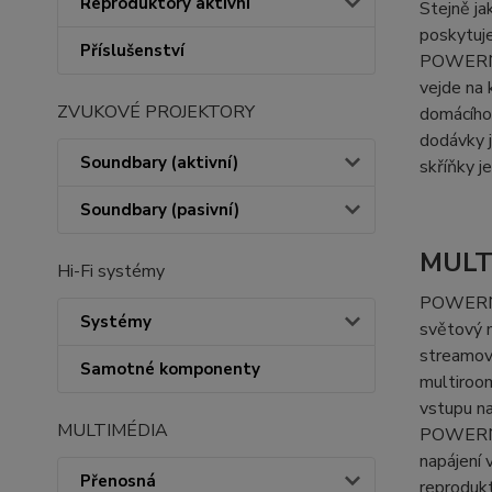
Reproduktory aktivní
Stejně j
poskytuje
Příslušenství
POWERNOD
vejde na 
ZVUKOVÉ PROJEKTORY
domácího
dodávky 
Soundbary (aktivní)
skříňky j
Soundbary (pasivní)
MULT
Hi-Fi systémy
POWERNOD
Systémy
světový m
streamova
Samotné komponenty
multiroo
vstupu na
MULTIMÉDIA
POWERNOD
napájení 
Přenosná
reprodukt