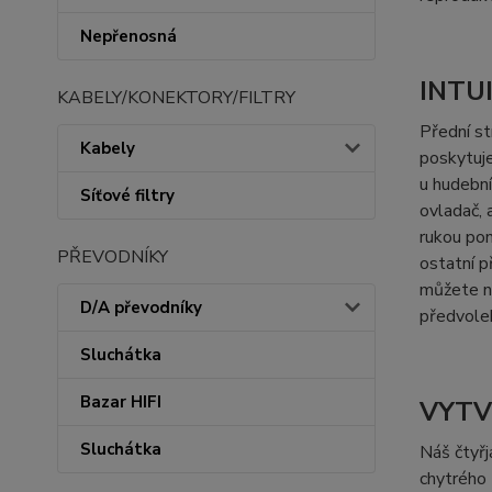
Nepřenosná
INTU
KABELY/KONEKTORY/FILTRY
Přední s
Kabely
poskytuje
u hudební
Síťové filtry
ovladač, 
rukou pom
PŘEVODNÍKY
ostatní 
můžete na
D/A převodníky
předvol
Sluchátka
Bazar HIFI
VYTV
Sluchátka
Náš čtyř
chytrého 