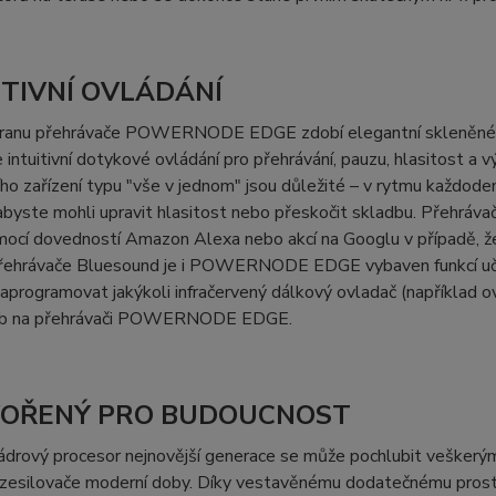
ITIVNÍ OVLÁDÁNÍ
tranu přehrávače POWERNODE EDGE zdobí elegantní skleněné r
 intuitivní dotykové ovládání pro přehrávání, pauzu, hlasitost a 
ho zařízení typu "vše v jednom" jsou důležité – v rytmu každode
abyste mohli upravit hlasitost nebo přeskočit skladbu. Přehráv
ocí dovedností Amazon Alexa nebo akcí na Googlu v případě, že 
přehrávače Bluesound je i POWERNODE EDGE vybaven funkcí učen
programovat jakýkoli infračervený dálkový ovladač (například ovl
eb na přehrávači POWERNODE EDGE.
OŘENÝ PRO BUDOUCNOST
jádrový procesor nejnovější generace se může pochlubit vešker
zesilovače moderní doby. Díky vestavěnému dodatečnému prostor