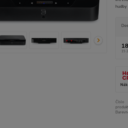
hudby z
Dos
18
15 
Nák
Číslo
produkt
Barevn