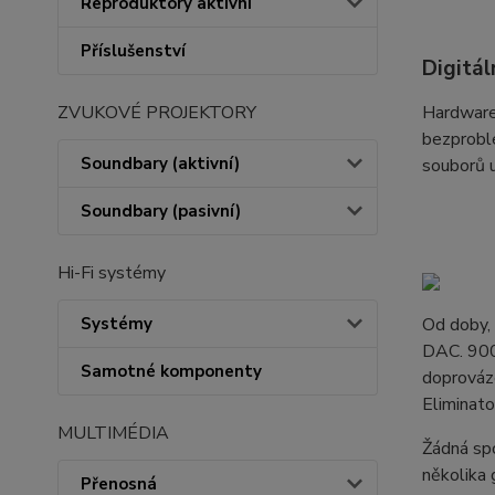
Reproduktory aktivní
Příslušenství
Digitál
Hardware
ZVUKOVÉ PROJEKTORY
bezproblé
Soundbary (aktivní)
souborů u
Soundbary (pasivní)
Hi-Fi systémy
Od doby, 
Systémy
DAC. 900
Samotné komponenty
doprováze
Eliminato
MULTIMÉDIA
Žádná spo
několika 
Přenosná