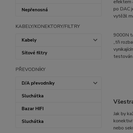
efektem a
po DAC j
Nepřenosná
vytěžil 
KABELY/KONEKTORY/FILTRY
9000N ta
Kabely
„tři rozb
vynikajíc
Síťové filtry
testován 
PŘEVODNÍKY
D/A převodníky
Sluchátka
Všestr
Bazar HIFI
Jak by ka
konektiv
Sluchátka
nebo seku