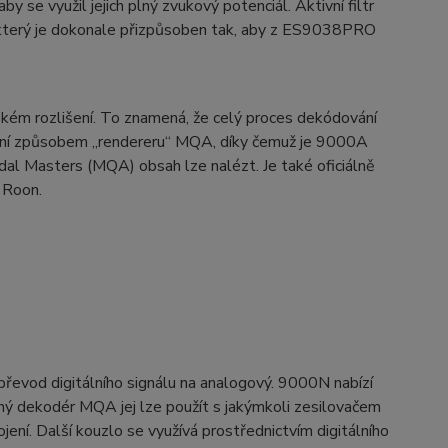
 se využil jejich plný zvukový potenciál. Aktivní filtr
 který je dokonale přizpůsoben tak, aby z ES9038PRO
ém rozlišení. To znamená, že celý proces dekódování
alení způsobem „rendereru“ MQA, díky čemuž je 9000A
idal Masters (MQA) obsah lze nalézt. Je také oficiálně
 Roon.
řevod digitálního signálu na analogový. 9000N nabízí
ý dekodér MQA jej lze použít s jakýmkoli zesilovačem
ní. Další kouzlo se využívá prostřednictvím digitálního