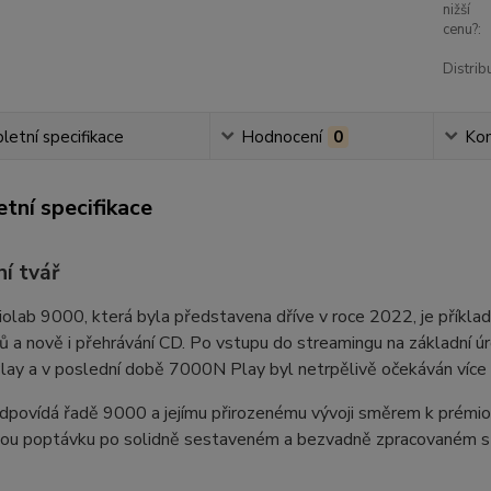
nižší
cenu?:
Distrib
etní specifikace
Hodnocení
0
Ko
tní specifikace
ní tvář
iolab 9000, která byla představena dříve v roce 2022, je příkla
ů a nově i přehrávání CD. Po vstupu do streamingu na základní
ay a v poslední době 7000N Play byl netrpělivě očekáván více
ovídá řadě 9000 a jejímu přirozenému vývoji směrem k prémiověj
kou poptávku po solidně sestaveném a bezvadně zpracovaném 