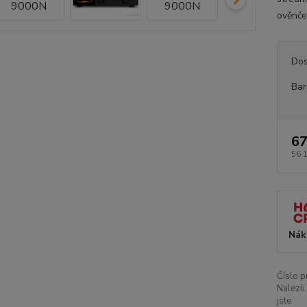
ověnče
Dos
Bar
67
56 
Nák
Číslo p
Nalezli
jste