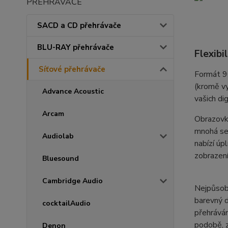
PŘEHRÁVAČE
SACD a CD přehrávače
BLU-RAY přehrávače
Flexibi
Síťové přehrávače
Formát 9
(kromě vy
Advance Acoustic
vašich di
Arcam
Obrazovka
mnohá se 
Audiolab
nabízí úp
zobrazení
Bluesound
Cambridge Audio
Nejpůsobi
barevný d
cocktailAudio
přehráván
podobě, z
Denon