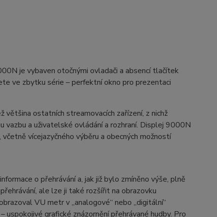
00N je vybaven otočnými ovladači a absencí tlačítek
te ve zbytku série – perfektní okno pro prezentaci
 většina ostatních streamovacích zařízení, z nichž
u vazbu a uživatelské ovládání a rozhraní. Displej 9000N
ní, včetně vícejazyčného výběru a obecných možností
nformace o přehrávání a, jak již bylo zmíněno výše, plně
řehrávání, ale lze ji také rozšířit na obrazovku
zobrazoval VU metr v „analogové“ nebo „digitální“
 – uspokojivé grafické znázornění přehrávané hudby. Pro