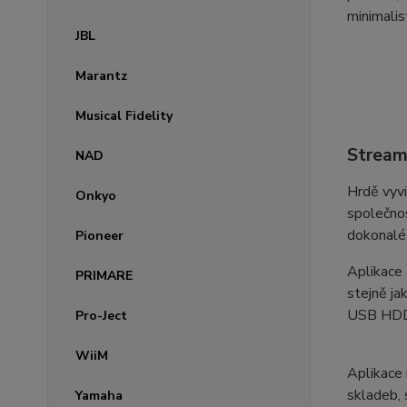
minimalis
JBL
Marantz
Musical Fidelity
Stream
NAD
Hrdě vyvi
Onkyo
společnos
dokonalé 
Pioneer
Aplikace
PRIMARE
stejně ja
USB HDD 
Pro-Ject
WiiM
Aplikace 
skladeb, 
Yamaha