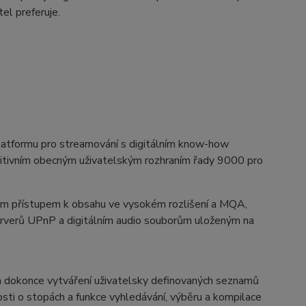
tel preferuje.
platformu pro streamování s digitálním know-how
uitivním obecným uživatelským rozhraním řady 9000 pro
ným přístupem k obsahu ve vysokém rozlišení a MQA,
serverů UPnP a digitálním audio souborům uloženým na
í a dokonce vytváření uživatelsky definovaných seznamů
osti o stopách a funkce vyhledávání, výběru a kompilace