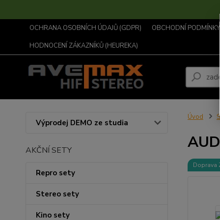
OCHRANA OSOBNÍCH ÚDAJŮ (GDPR)
OBCHODNÍ PODMÍNKY .
HODNOCENÍ ZÁKAZNÍKŮ (HEUREKA)
Úvod
S
Výprodej DEMO ze studia
AUD
AKČNÍ SETY
Doprava
Repro sety
Stereo sety
Kino sety