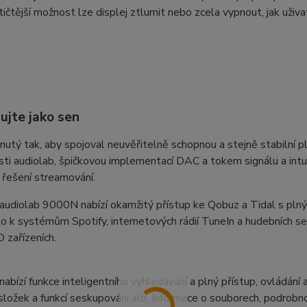
tičtější možnost lze displej ztlumit nebo zcela vypnout, jak uživa
ujte jako sen
nutý tak, aby spojoval neuvěřitelně schopnou a stejně stabilní 
ti audiolab, špičkovou implementací DAC a tokem signálu a int
řešení streamování.
 audiolab 9000N nabízí okamžitý přístup ke Qobuz a Tidal s pl
ko k systémům Spotify, internetových rádií TuneIn a hudebních 
zařízeních.
nabízí funkce inteligentního vyhledávání a plný přístup, ovládán
složek a funkcí seskupování alb. Informace o souborech, podrobn