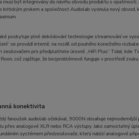
 musí být integrovány do návrhu obvodu produktu s opatrností, aby
e kritickým prvkem a společnost Audiolab vyvinula nový obvod,
maximum.
ké poskytuje plné dekódování technologie streamování ve vysok
alení“ se provádí interně, na rozdíl od pouhého konečného rozb
ím zesilovačem pro předplatitele úrovně „HiFi Plus“ Tidal, kde T
Roon, což zajišťuje, že bezproblémově funguje v prostředí zvuku
anná konektivita
ždý fanoušek audiolab očekával, 9000N obsahuje nejmodernější p
itu přes analogové XLR nebo RCA výstupy. Jako samostatný úpln
ndárním systémem předzesilovače, který nabízí analogové připoje