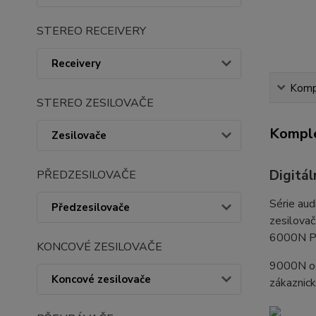
STEREO RECEIVERY
Receivery
Kompl
STEREO ZESILOVAČE
Komple
Zesilovače
Digitál
PŘEDZESILOVAČE
Série aud
Předzesilovače
zesilovač
6000N Pl
KONCOVÉ ZESILOVAČE
9000N odp
Koncové zesilovače
zákaznic