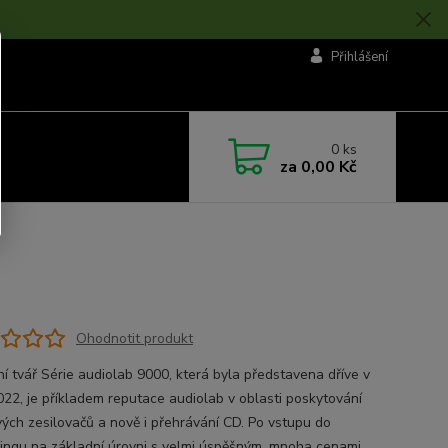
Přihlášení
0
ks
za
0,00 Kč
Ohodnotit produkt
ní tvář Série audiolab 9000, která byla představena dříve v
022, je příkladem reputace audiolab v oblasti poskytování
vých zesilovačů a nově i přehrávání CD. Po vstupu do
ingu na základní úrovni s velmi úspěšným, mnoha cenami