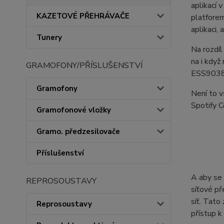
aplikací 
KAZETOVÉ PŘEHRÁVAČE
platfore
aplikaci,
Tunery
Na rozdíl
na i když
GRAMOFONY/PŘÍSLUŠENSTVÍ
ESS9038P
Gramofony
Není to v
Spotify C
Gramofonové vložky
Gramo. předzesilovače
Příslušenství
A aby se 
REPROSOUSTAVY
síťové př
síť. Tato
Reprosoustavy
přístup k