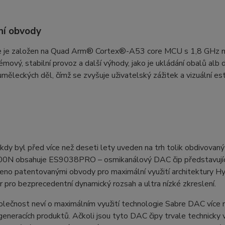
ní obvody
 je založen na Quad Arm® Cortex®-A53 core MCU s 1,8 GHz na 
mový, stabilní provoz a další výhody, jako je ukládání obalů alb 
měleckých děl, čímž se zvyšuje uživatelský zážitek a vizuální est
kdy byl před více než deseti lety uveden na trh tolik obdivov
0N obsahuje ES9038PRO – osmikanálový DAC čip představující 
no patentovanými obvody pro maximální využití architektury Hy
r pro bezprecedentní dynamický rozsah a ultra nízké zkreslení.
lečnost neví o maximálním využití technologie Sabre DAC více ne
generacích produktů. Ačkoli jsou tyto DAC čipy trvale technicky 