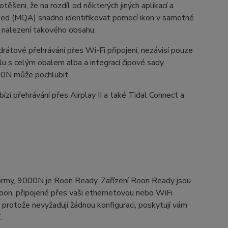
ěšeni, že na rozdíl od některých jiných aplikací a
ted (MQA) snadno identifikovat pomocí ikon v samotné
 k nalezení takového obsahu.
rátové přehrávání přes Wi-Fi připojení, nezávisí pouze
u s celým obalem alba a integrací čipové sady
00N může pochlubit.
í přehrávání přes Airplay II a také Tidal Connect a
formy, 9000N je Roon Ready. Zařízení Roon Ready jsou
oon, připojené přes vaši ethernetovou nebo WiFi
 protože nevyžadují žádnou konfiguraci, poskytují vám
.