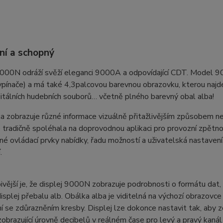
lní a schopný
000N odráží svěží eleganci 9000A a odpovídající CDT. Model 90
pínače) a má také 4,3palcovou barevnou obrazovku, kterou najde
gitálních hudebních souborů… včetně plného barevný obal alba!
 zobrazuje různé informace vizuálně přitažlivějším způsobem než
tradičně spoléhala na doprovodnou aplikaci pro provozní zpětno
lné ovládací prvky nabídky, řadu možností a uživatelská nastave
.
vější je, že displej 9000N zobrazuje podrobnosti o formátu dat, i
isplej přebalu alb. Obálka alba je viditelná na výchozí obrazovce p
í se zdůrazněním kresby. Displej lze dokonce nastavit tak, aby 
obrazující úrovně decibelů v reálném čase pro levý a pravý kanál