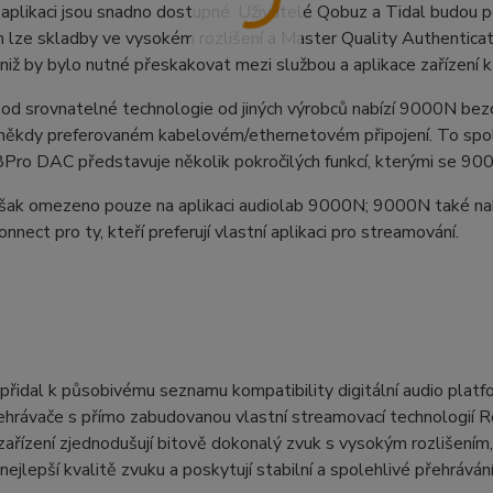
v aplikaci jsou snadno dostupné. Uživatelé Qobuz a Tidal budou pot
m lze skladby ve vysokém rozlišení a Master Quality Authentica
 aniž by bylo nutné přeskakovat mezi službou a aplikace zařízení
 od srovnatelné technologie od jiných výrobců nabízí 9000N bezd
 někdy preferovaném kabelovém/ethernetovém připojení. To spol
ro DAC představuje několik pokročilých funkcí, kterými se 90
šak omezeno pouze na aplikaci audiolab 9000N; 9000N také nabíz
onnect pro ty, kteří preferují vlastní aplikaci pro streamování.
přidal k působivému seznamu kompatibility digitální audio plat
ehrávače s přímo zabudovanou vlastní streamovací technologií R
 zařízení zjednodušují bitově dokonalý zvuk s vysokým rozlišením,
 nejlepší kvalitě zvuku a poskytují stabilní a spolehlivé přehrávání