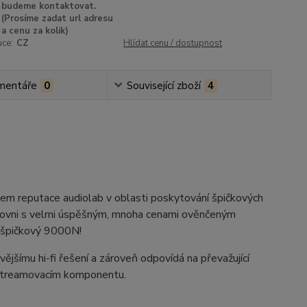
budeme kontaktovat.
(Prosíme zadat url adresu
a cenu za kolik)
uce:
CZ
Hlídat cenu / dostupnost
mentáře
0
Související zboží
4
dem reputace audiolab v oblasti poskytování špičkových
 úrovni s velmi úspěšným, mnoha cenami ověnčeným
 špičkový 9000N!
šímu hi-fi řešení a zároveň odpovídá na převažující
streamovacím komponentu.