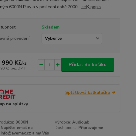
ným 6000N Play a v poslední době 7000...
celý popis
tupnost
Skladem
evné provedení
 990 Kč
/
ks
Přidat do košíku
190 Kč
bez DPH
Splátková kalkulačka
up na splátky
roduktu:
9000N
Výrobce:
Audiolab
Napište email na
Dostupnost:
Připravujeme
info@avemax.cz a my Vás