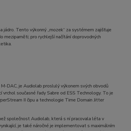
jádro. Tento výkonný „mozek“ za systémem zajišťuje
do mezipaměti; pro rychlejší načítání doprovodných
etika.
aný M-DAC, je Audiolab proslulý výkonem svých obvodů
vrchol současné řady Sabre od ESS Technology. To je
perStream II čipu a technologie Time Domain Jitter
ž společnost Audiolab, která s ní pracovala léta v
vynikající, je také náročné je implementovat s maximálním