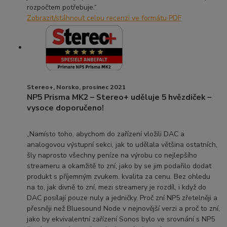
rozpočtem potřebuje.“
Zobrazit/stáhnout celou recenzi ve formátu PDF
Stereo+, Norsko, prosinec 2021
NP5 Prisma MK2 – Stereo+ uděluje 5 hvězdiček –
vysoce doporučeno!
„Namísto toho, abychom do zařízení vložili DAC a
analogovou výstupní sekci, jak to udělala většina ostatních,
šly naprosto všechny peníze na výrobu co nejlepšího
streameru a okamžitě to zní, jako by se jim podařilo dodat
produkt s příjemným zvukem. kvalita za cenu. Bez ohledu
na to, jak divně to zní, mezi streamery je rozdíl, i když do
DAC posílají pouze nuly a jedničky. Proč zní NP5 zřetelněji a
přesněji než Bluesound Node v nejnovější verzi a proč to zní,
jako by ekvivalentní zařízení Sonos bylo ve srovnání s NP5