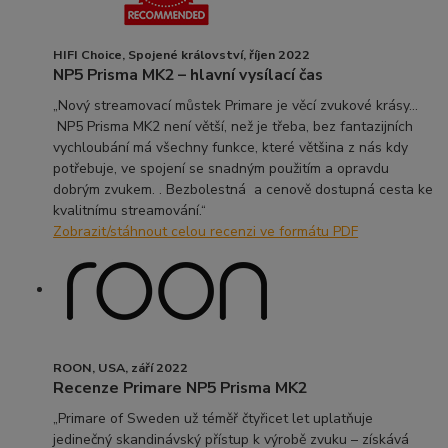
HIFI Choice, Spojené království, říjen 2022
NP5 Prisma MK2 – hlavní vysílací čas
„Nový streamovací můstek Primare je věcí zvukové krásy...
NP5 Prisma MK2 není větší, než je třeba, bez fantazijních
vychloubání má všechny funkce, které většina z nás kdy
potřebuje, ve spojení se snadným použitím a opravdu
dobrým zvukem. .
Bezbolestná a cenově dostupná cesta ke
kvalitnímu streamování.“
Zobrazit/stáhnout celou recenzi ve formátu PDF
ROON, USA, září 2022
Recenze Primare NP5 Prisma MK2
„Primare of Sweden už téměř čtyřicet let uplatňuje
jedinečný skandinávský přístup k výrobě zvuku – získává