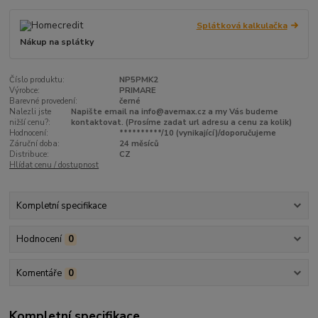
Splátková kalkulačka
Nákup na splátky
Číslo produktu:
NP5PMK2
Výrobce:
PRIMARE
Barevné provedení:
černé
Nalezli jste
Napište email na info@avemax.cz a my Vás budeme
nižší cenu?:
kontaktovat. (Prosíme zadat url adresu a cenu za kolik)
Hodnocení:
**********/10 (vynikající)/doporučujeme
Záruční doba:
24 měsíců
Distribuce:
CZ
Hlídat cenu / dostupnost
Kompletní specifikace
Hodnocení
0
Komentáře
0
Kompletní specifikace