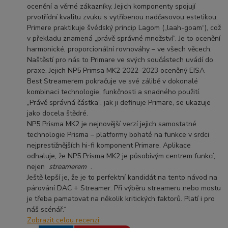
ocenění a věrné zákazníky. Jejich komponenty spojují
prvotřídní kvalitu zvuku s vytříbenou nadčasovou estetikou.
Primere praktikuje švédský princip Lagom („laah-goam“), což
v překladu znamená „právě správné množství“. Je to ocenění
harmonické, proporcionální rovnováhy – ve všech věcech.
Naštěstí pro nás to Primare ve svých součástech uvádí do
praxe. Jejich NP5 Primsa MK2 2022–2023 oceněný EISA
Best Streamerem pokračuje ve své zálibě v dokonalé
kombinaci technologie, funkčnosti a snadného použití.
„Právě správná částka“, jak ji definuje Primare, se ukazuje
jako docela štědré.
NP5 Prisma MK2 je nejnovější verzí jejich samostatné
technologie Prisma – platformy bohaté na funkce v srdci
nejprestižnějších hi-fi komponent Primare. Aplikace
odhaluje, že NP5 Prisma MK2 je působivým centrem funkcí,
nejen
streamerem
.
Ještě lepší je, že je to perfektní kandidát na tento návod na
párování DAC + Streamer. Při výběru streameru nebo mostu
je třeba pamatovat na několik kritických faktorů. Platí i pro
náš scénář.“
Zobrazit celou recenzi