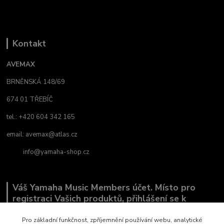
Kontakt
AVEMAX
BRNĚNSKÁ 148/69
674 01 TŘEBÍČ
tel.: +420 604 342 165
email:
avemax@atlas.cz
info@yamaha-shop.cz
Váš Yamaha Music Members účet. Místo pro
registraci Vašich produktů, přihlášení se k
odběru novinek a místo, kde nám můžete sdělit,
co Vás zajímá.
Pro základní funkčnost, zpříjemnění používání webu, analytické