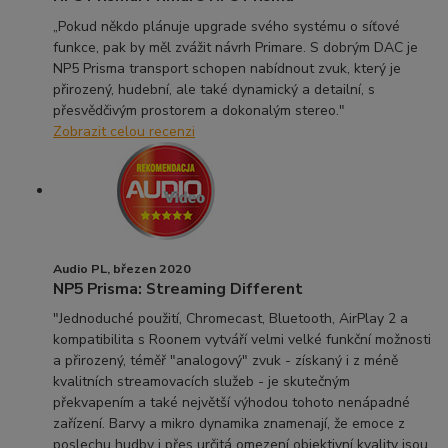
„Pokud někdo plánuje upgrade svého systému o síťové
funkce, pak by měl zvážit návrh Primare. S dobrým DAC je
NP5 Prisma transport schopen nabídnout zvuk, který je
přirozený, hudební, ale také dynamický a detailní, s
přesvědčivým prostorem a dokonalým stereo."
Zobrazit celou recenzi
Audio PL, březen 2020
NP5 Prisma: Streaming Different
"Jednoduché použití, Chromecast, Bluetooth, AirPlay 2 a
kompatibilita s Roonem vytváří velmi velké funkční možnosti
a přirozený, téměř "analogový" zvuk - získaný i z méně
kvalitních streamovacích služeb - je skutečným
překvapením a také největší výhodou tohoto nenápadné
zařízení. Barvy a mikro dynamika znamenají, že emoce z
poslechu hudby i přes určitá omezení objektivní kvality jsou