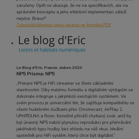
zaručeny. Opět se ukazuje, že ne na specifikacích, ale na
správném konceptu a jeho efektivní implementaci záleží
nejvíce. Bravo!"
Zobrazit/stáhnout celou recenzi ve formátu PDF
Le Blog d'Eric, Francie, duben 2020
NP5 Prisma: NP5
„Primare NP5 je HiFi streamer se třemi základními
vlastnostmi. Díky malému formátu a digitálním výstupům se
dokonale integruje s jakýmkoli existujícím systémem. Ve
svém provozu je univerzální tím, že zajišťuje kompatibilitu se
všemi hudebními službami přes Chromecast, AirPlay 2,
UPnP/DLNA a Roon. Konečně přináší chytlavý zvuk, aniž by
byl únavný. NP5 nabízí plynulou reprodukci pro přehrávání
jakéhokoli typu hudby, bez ohledu na váš vkus. Ideální
společník pro HiFi systém, který chce být digitální.”