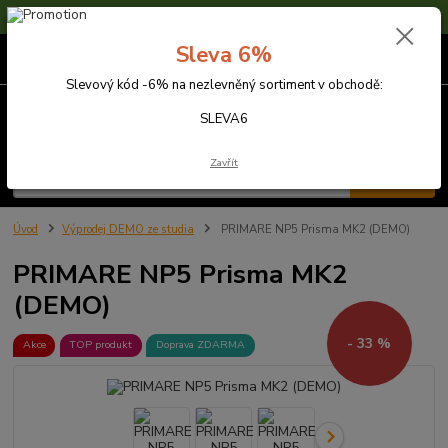
Sleva 6% na nezlevněné zboží s kódem SLEVA6
Sleva 6%
0
ks
za
0,00 Kč
Slevový kód -6% na nezlevněný sortiment v obchodě:
Menu
SLEVA6
Zavřít
Hledat
Úvod
Výprodej DEMO ze studia
PRIMARE NP5 Prisma MK2 (DEMO)
PRIMARE NP5 Prisma MK2
(DEMO)
- 33 %
Akce
TOP produkt
Doprava ZDARMA