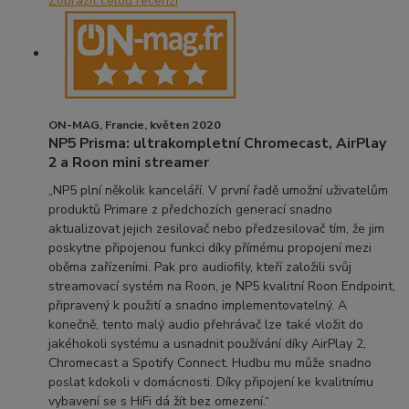
Zobrazit celou recenzi
ON-MAG, Francie, květen 2020
NP5 Prisma: ultrakompletní Chromecast, AirPlay
2 a Roon mini streamer
„NP5 plní několik kanceláří. V první řadě umožní uživatelům
produktů Primare z předchozích generací snadno
aktualizovat jejich zesilovač nebo předzesilovač tím, že jim
poskytne připojenou funkci díky přímému propojení mezi
oběma zařízeními. Pak pro audiofily, kteří založili svůj
streamovací systém na Roon, je NP5 kvalitní Roon Endpoint,
připravený k použití a snadno implementovatelný. A
konečně, tento malý audio přehrávač lze také vložit do
jakéhokoli systému a usnadnit používání díky AirPlay 2,
Chromecast a Spotify Connect. Hudbu mu může snadno
poslat kdokoli v domácnosti. Díky připojení ke kvalitnímu
vybavení se s HiFi dá žít bez omezení.“