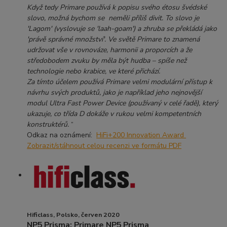
Když tedy Primare používá k popisu svého étosu švédské
slovo, možná bychom se
neměli příliš divit. To slovo je
'Lagom' (vyslovuje se 'laah-goam') a zhruba se překládá jako
'právě správné množství'. Ve světě Primare to znamená
udržovat vše v rovnováze, harmonii a proporcích a že
středobodem zvuku by měla být hudba – spíše než
technologie nebo krabice, ve které přichází.
Za tímto účelem používá Primare velmi modulární přístup k
návrhu svých produktů, jako je například jeho nejnovější
modul Ultra Fast Power Device (používaný v celé řadě), který
ukazuje, co třída D dokáže v rukou velmi kompetentních
konstruktérů.
“
Odkaz na oznámení:
HiFi+200 Innovation Award
Zobrazit/stáhnout celou recenzi ve formátu PDF
Hificlass, Polsko, červen 2020
NP5 Prisma: Primare NP5 Prisma