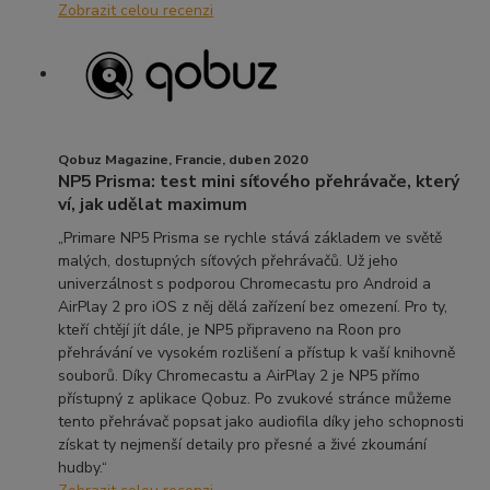
Zobrazit celou recenzi
Qobuz Magazine, Francie, duben 2020
NP5 Prisma: test mini síťového přehrávače, který
ví, jak udělat maximum
„Primare NP5 Prisma se rychle stává základem ve světě
malých, dostupných síťových přehrávačů. Už jeho
univerzálnost s podporou Chromecastu pro Android a
AirPlay 2 pro iOS z něj dělá zařízení bez omezení. Pro ty,
kteří chtějí jít dále, je NP5 připraveno na Roon pro
přehrávání ve vysokém rozlišení a přístup k vaší knihovně
souborů. Díky Chromecastu a AirPlay 2 je NP5 přímo
přístupný z aplikace Qobuz. Po zvukové stránce můžeme
tento přehrávač popsat jako audiofila díky jeho schopnosti
získat ty nejmenší detaily pro přesné a živé zkoumání
hudby.“