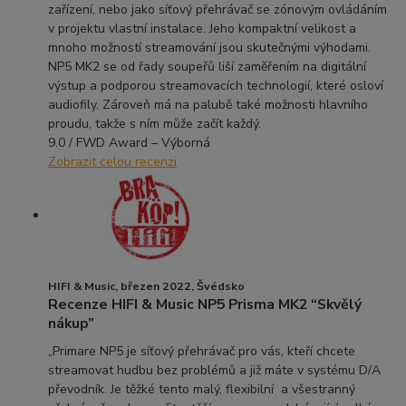
zařízení, nebo jako síťový přehrávač se zónovým ovládáním
v projektu vlastní instalace. Jeho kompaktní velikost a
mnoho možností streamování jsou skutečnými výhodami.
NP5 MK2 se od řady soupeřů liší zaměřením na digitální
výstup a podporou streamovacích technologií, které osloví
audiofily. Zároveň má na palubě také možnosti hlavního
proudu, takže s ním může začít každý.
9.0 / FWD Award – Výborná
Zobrazit celou recenzi
HIFI & Music, březen 2022, Švédsko
Recenze HIFI & Music NP5 Prisma MK2 “Skvělý
nákup”
„Primare NP5 je síťový přehrávač pro vás, kteří chcete
streamovat hudbu bez problémů a již máte v systému D/A
převodník. Je těžké tento malý, flexibilní
a všestranný