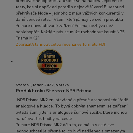
přehrávač nedoporučit a těšíme se na nadcházející velké
testy, kde si například poradí s nejnovější verzí Bluesound
přehrávače Node – jednoho z mála vážných konkurentů v
dané cenové relaci. Všem, kteří již mají ve svém produktu
Primare nainstalované zařízení Prisma, nezbývá než
poblahopřát. Každý z nás se může rozhodnout koupit NP5
Prisma MK2”
Zobrazit/stáhnout celou recenzi ve formátu PDF
Stereo+, leden 2022, Norsko
Produkt roku Stereo+ NP5 Prisma
„NP5 Prisma MK2 zní otevřeně a přesně a v neposlední řadě
analogově a hladce. To bývá dobrým znamením, že zařízení
ovládá šum, jitter a analogové šumové složky, které mohou
narušovat tok hudby na cestě.
Primare NP5 Prisma MK2 dělá to, co má, a v celé své
jednoduchosti je přesně to, co hi-fi nadšenec s omezeným