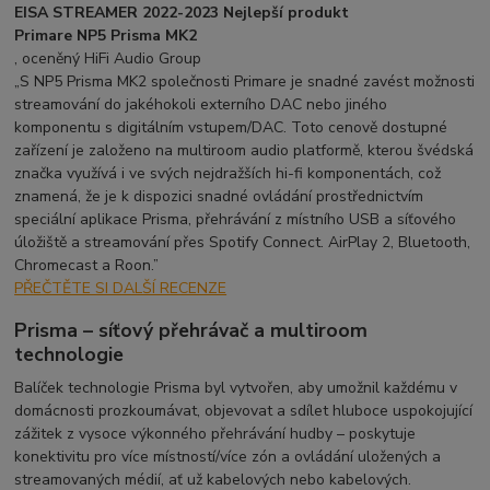
EISA STREAMER 2022-2023 Nejlepší produkt
Primare NP5 Prisma MK2
, oceněný HiFi Audio Group
„S NP5 Prisma MK2 společnosti Primare je snadné zavést možnosti
streamování do jakéhokoli externího DAC nebo jiného
komponentu s digitálním vstupem/DAC. Toto cenově dostupné
zařízení je založeno na multiroom audio platformě, kterou švédská
značka využívá i ve svých nejdražších hi-fi komponentách, což
znamená, že je k dispozici snadné ovládání prostřednictvím
speciální aplikace Prisma, přehrávání z místního USB a síťového
úložiště a streamování přes Spotify Connect. AirPlay 2, Bluetooth,
Chromecast a Roon.”
PŘEČTĚTE SI DALŠÍ RECENZE
Prisma – síťový přehrávač a multiroom
technologie
Balíček technologie Prisma byl vytvořen, aby umožnil každému v
domácnosti prozkoumávat, objevovat a sdílet hluboce uspokojující
zážitek z vysoce výkonného přehrávání hudby – poskytuje
konektivitu pro více místností/více zón a ovládání uložených a
streamovaných médií, ať už kabelových nebo kabelových.