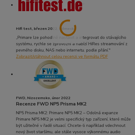
Hifi test, březen 2022, Německo
„Primare lze pohodlně nastavit a integrovat do stávajícího
systému, rychle se zprovozní a nabízí HiRes streamování z
pevného disku, NAS nebo internetu. podle přání."
Zobrazit/stáhnout celou recenzi ve formátu PDF
FWD, Nizozemsko, únor 2022
Recenze FWD NP5 Prisma MK2
NP5 Prisma MK2: Primare NP5 MK2 – Odolná expanze
Primare NP5 MK2 je velmi specifický typ zařízení, které může
být užitečné v řadě situací. Chcete-li například vdechnout
nový život staršímu, ale stále vysoce výkonnému audio