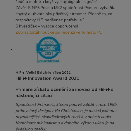
šedé a matné, i když vysílají digitální signál?
Závěr: S NP5 Prisma MK2 společnost Primare vytvořila
chytrý a uživatelsky přívětivý streamer. Přesně to, co
rozpočtový HIFI nadšenec potřebuje.”
5 hvězdiček – vysoce doporučeno!
Zobrazit/stáhnout celou recenzi ve formátu PDF
HiFi+, Velká Británie, říjen 2021
HiFi+ Innovation Award 2021
Primare získalo ocenění za inovaci od HiFi+ s
následující citací:
Společnost Primare's, kterou poprvé založil v roce 1985
průmyslový designér Bo Christensen, je možná jednou z
nejznámějších skandinávských značek v oblasti audia
.
Kombinace minimalismu a
dobrého výkonu ukazuje na
švédskou značku.