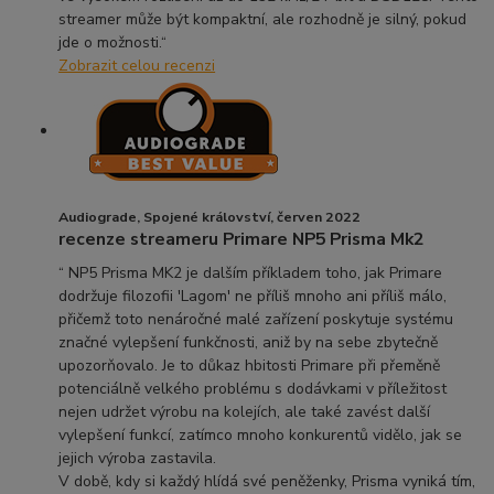
streamer může být kompaktní, ale rozhodně je silný, pokud
jde o možnosti.“
Zobrazit celou recenzi
Audiograde, Spojené království, červen 2022
recenze streameru Primare NP5 Prisma Mk2
“ NP5 Prisma MK2 je dalším příkladem toho, jak Primare
dodržuje filozofii 'Lagom' ne příliš mnoho ani příliš málo,
přičemž toto nenáročné malé zařízení poskytuje systému
značné vylepšení funkčnosti, aniž by na sebe zbytečně
upozorňovalo. Je to důkaz hbitosti Primare při přeměně
potenciálně velkého problému s dodávkami v příležitost
nejen udržet výrobu na kolejích, ale také zavést další
vylepšení funkcí, zatímco mnoho konkurentů vidělo, jak se
jejich výroba zastavila.
V době, kdy si každý hlídá své peněženky, Prisma vyniká tím,