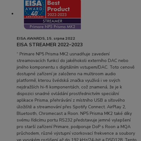
EISA AWARDS, 15. srpna 2022
EISA STREAMER 2022–2023
“ Primare NP5 Prisma MK2 usnadňuje zavedení
streamovacích funkcí do jakéhokoli externího DAC nebo
jiného komponentu s digitálním vstupem/DAC. Toto cenově
dostupné zařízení je založeno na multiroom audio
platformě, kterou švédská značka využívá i ve svých
nejdražších hi-fi komponentách, což znamená, že je k
dispozici snadné ovládání prostřednictvím speciální
aplikace Prisma, přehrávání z místního USB a síťového
úložiště a streamování přes Spotify Connect. AirPlay 2,
Bluetooth, Chromecast a Roon. NP5 Prisma MK2 také díky
svému řídicímu portu RS232 představuje jemné vylepšení
pro starší zařízení Primare, podporuje DoP s Roon a MQA
průchodem, různé výstupní vzorkovací frekvence a soubory
ve vysokém rozlišení až do 192 kHz/24-bit a DSD128. Tento