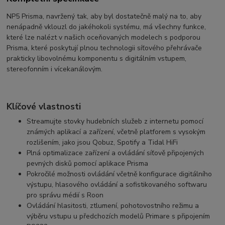
NP5 Prisma, navržený tak, aby byl dostatečně malý na to, aby
nenápadně vklouzl do jakéhokoli systému, má všechny funkce,
které lze nalézt v našich oceňovaných modelech s podporou
Prisma, které poskytují plnou technologii síťového přehrávače
prakticky libovolnému komponentu s digitálním vstupem,
stereofonním i vícekanálovým.
Klíčové vlastnosti
Streamujte stovky hudebních služeb z internetu pomocí
známých aplikací a zařízení, včetně platforem s vysokým
rozlišením, jako jsou Qobuz, Spotify a Tidal HiFi
Plná optimalizace zařízení a ovládání síťově připojených
pevných disků pomocí aplikace Prisma
Pokročilé možnosti ovládání včetně konfigurace digitálního
výstupu, hlasového ovládání a sofistikovaného softwaru
pro správu médií s Roon
Ovládání hlasitosti, ztlumení, pohotovostního režimu a
výběru vstupu u předchozích modelů Primare s připojením