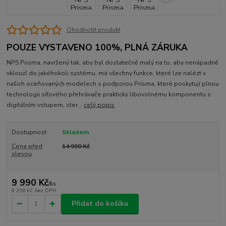
Ohodnotit produkt
POUZE VYSTAVENO 100%, PLNÁ ZÁRUKA
NP5 Prisma, navržený tak, aby byl dostatečně malý na to, aby nenápadně
vklouzl do jakéhokoli systému, má všechny funkce, které lze nalézt v
našich oceňovaných modelech s podporou Prisma, které poskytují plnou
technologii síťového přehrávače prakticky libovolnému komponentu s
digitálním vstupem, ster...
celý popis
Dostupnost
Skladem
Cena před
14 990 Kč
slevou
9 990 Kč
/
ks
8 256 Kč
bez DPH
Přidat do košíku