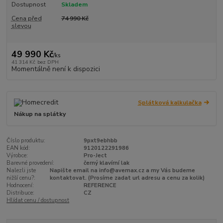
Dostupnost
Skladem
Cena před
74 990 Kč
slevou
49 990 Kč
/
ks
41 314 Kč
bez DPH
Momentálně není k dispozici
Splátková kalkulačka
Nákup na splátky
Číslo produktu:
9pxt9ebhbb
EAN kód:
9120122291986
Výrobce:
Pro-Ject
Barevné provedení:
černý klavírní lak
Nalezli jste
Napište email na info@avemax.cz a my Vás budeme
nižší cenu?:
kontaktovat. (Prosíme zadat url adresu a cenu za kolik)
Hodnocení:
REFERENCE
Distribuce:
CZ
Hlídat cenu / dostupnost