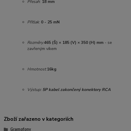
Přesah
:
18 mm
Přítlak
:
0 - 25 mN
Rozměry
:
465 (Š) × 185
(V) ×
350 (H) mm
- se
zavřeným víkem
Hmotnost
:
16
kg
Výstup:
5P kabel zakončený konektory
RCA
Zboží zařazeno v kategoriích
Gramofony