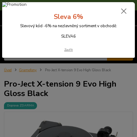
Sleva 6% na nezlevněné zboží s kódem SLEVA6
Sleva 6%
0
ks
za
0,00 Kč
Slevový kód -6% na nezlevněný sortiment v obchodě:
Menu
SLEVA6
Zavřít
Hledat
Úvod
Gramofony
Pro-Ject X-tension 9 Evo High Gloss Black
Pro-Ject X-tension 9 Evo High
Gloss Black
Doprava ZDARMA