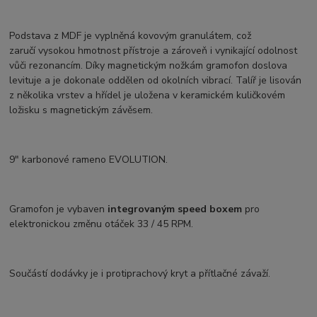
Podstava z MDF je vyplněná kovovým granulátem, což
zaručí vysokou hmotnost přístroje a zároveň i vynikající odolnost
vůči rezonancím. Díky magnetickým nožkám gramofon doslova
levituje a je dokonale oddělen od okolních vibrací. Talíř je lisován
z několika vrstev a hřídel je uložena v keramickém kuličkovém
ložisku s magnetickým závěsem.
9" karbonové rameno EVOLUTION.
Gramofon je vybaven
integrovaným speed boxem
pro
elektronickou změnu otáček 33 / 45 RPM.
Součástí dodávky je i protiprachový kryt a přítlačné závaží.