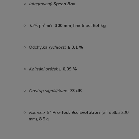
Integrovaný
Speed Box
Talíř:
průměr:
300 mm
, hmotnost
5,4 kg
Odchylka
rychlosti
:
±
0,1
%
Kolísání otáček
:
±
0,09
%
Odstup signál/
šum:
-
73
dB
Rameno
: 9"
Pro-Ject 9cc Evolution
(ef. délka
230
mm), 8,5 g