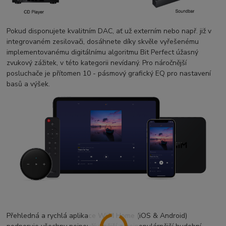
Pokud disponujete kvalitním DAC, ať už externím nebo např. již v
integrovaném zesilovači, dosáhnete díky skvěle vyřešenému
implementovanému digitálnímu algoritmu Bit Perfect úžasný
zvukový zážitek, v této kategorii nevídaný. Pro náročnější
posluchače je přítomen 10 - pásmový grafický EQ pro nastavení
basů a výšek.
Přehledná a rychlá aplikace WiiM Home (iOS & Android)