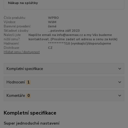
Nákup na splátky
Číslo produktu:
WPRO
Výrobce:
WiiM
Barevné provedení:
černé
Skladové zásoby:
...polovina září 2023
Nalezli jste
Napište email na info@avemax.cz a my Vás budeme
nižší cenu?:
kontaktovat. (Prosíme zadat url adresu a cenu za kolik)
Hodnocení:
**********/10 (vynikající)/doporučujeme
Distribuce:
CZ
Hlídat cenu / dostupnost
Kompletní specifikace
Hodnocení
1
Komentáře
0
Kompletní specifikace
Super jednoduché nastavení