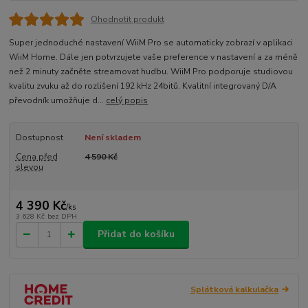
Ohodnotit produkt
Super jednoduché nastavení WiiM Pro se automaticky zobrazí v aplikaci
WiiM Home. Dále jen potvrzujete vaše preference v nastavení a za méně
než 2 minuty začněte streamovat hudbu. WiiM Pro podporuje studiovou
kvalitu zvuku až do rozlišení 192 kHz 24bitů. Kvalitní integrovaný D/A
převodník umožňuje d...
celý popis
Dostupnost
Není skladem
Cena před
4 590 Kč
slevou
4 390 Kč
/
ks
3 628 Kč
bez DPH
Přidat do košíku
Splátková kalkulačka