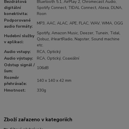
Bezdrátová
Bluetooth 5.1, AirPlay 2, Chromecast Audio,
digitální
Spotify Connect, TIDAL Connect, Alexa, DLNA,
konektivita
:
Roon
Podporované
MP3, AAC, ALAC, APE, FLAC, WAV, WMA, OGG
audio formáty
:
Spotify, Amazon Music, Deezer, Tunein, Tidal,
Hudební služby
Qobuz, iHeartRadio, Napster, Sound machine
v aplikaci
:
etc.
Audio vstupy
:
RCA, Optický
Audio výstupy
:
RCA, Optický, Coaxiální
Odstup signál /
106dB
šum
:
Rozměr
140 x 140 x 42 mm
přehrávače
:
Hmotnost
:
330g
Zboží zařazeno v kategoriích