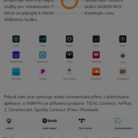
podporuje všechny nejpoužívanější a nejpopulárnější hudební
služby pro streamování. Pokud vlastníte lokální úložiště NAS
lehce se připojíte k místním souborům a streamujte svou
oblíbenou hudbu.
Pokud vám více vyhovuje audio streamování přímo z přehrávané
aplikace, u WiiM Pro je přítomna podpora TIDAL Connect, AirPlay
2, Chromecast, Spotify Connect (Free i Premium).