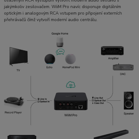
osazeným RCA výstupům vytvořit moderní audio sestavu s
jakýmkoliv zesilovačem. WiiM Pro navíc disponuje digitálním
optickým i analogovým RCA vstupem pro připojení externích
přehrávačů čímž vytvoří moderní audio centrálu.