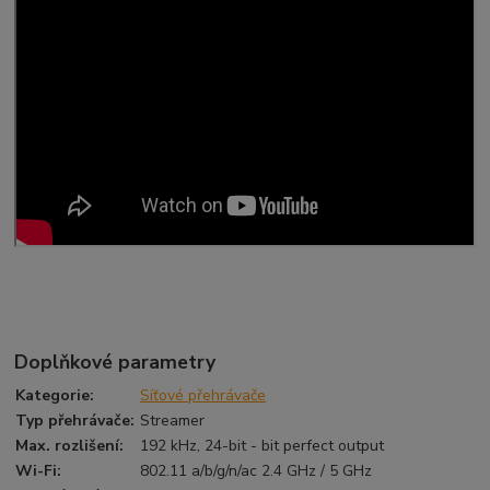
Doplňkové parametry
Kategorie
:
Síťové přehrávače
Typ přehrávače
:
Streamer
Max. rozlišení
:
192 kHz, 24-bit - bit perfect output
Wi-Fi
:
802.11 a/b/g/n/ac 2.4 GHz / 5 GHz