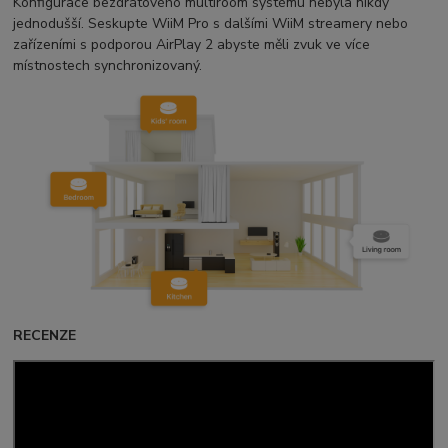
Konfigurace bezdrátového multiroom systému nebyla nikdy
jednodušší. Seskupte WiiM Pro s dalšími WiiM streamery nebo
zařízeními s podporou AirPlay 2 abyste měli zvuk ve více
místnostech synchronizovaný.
RECENZE