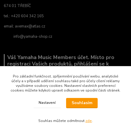
674 01 TŘEBÍČ
tel.: +420 604 342 165
email:
avemax@atlas.cz
info@yamaha-shop.cz
Váš Yamaha Music Members účet. Místo pro
registraci Vašich produktů, přihlášení se k
odběru novinek a místo, kde nám můžete sdělit,
co Vás zajímá.
Pro základní funkčnost, zpříjemnění používání webu, analytické
účely a v případě udělení souhlasu také pro účely cílení reklamy
využíváme soubory cookies. Nastavení vlastních preferencí
cookies můžete kdykoli upravit odkazem ve spodní části stránek.
Souhlasím
Nastavení
Copyright by AVEMAX
Souhlas můžete odmítnout
zde
.
Vytvořeno na
Eshop-rychle.cz