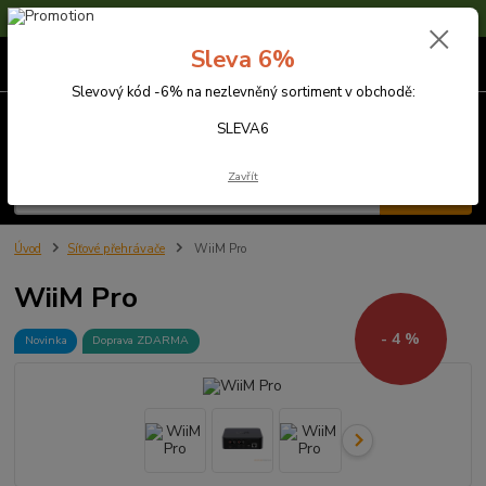
Sleva 6% na nezlevněné zboží s kódem SLEVA6
Sleva 6%
0
ks
za
0,00 Kč
Slevový kód -6% na nezlevněný sortiment v obchodě:
Menu
SLEVA6
Zavřít
Hledat
Úvod
Síťové přehrávače
WiiM Pro
WiiM Pro
- 4 %
Novinka
Doprava ZDARMA