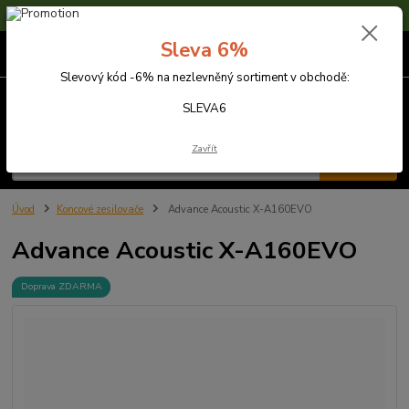
Sleva 6% na nezlevněné zboží s kódem SLEVA6
Sleva 6%
0
ks
za
0,00 Kč
Slevový kód -6% na nezlevněný sortiment v obchodě:
Menu
SLEVA6
Zavřít
Hledat
Úvod
Koncové zesilovače
Advance Acoustic X-A160EVO
Advance Acoustic X-A160EVO
Doprava ZDARMA