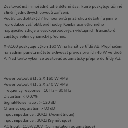
Zesilovač má mimořádně tuhé dělené šasi, které poskytuje účinné
stínění jednotlivých obvodů zařízení.
Použití „audiofilských“ komponentů je zárukou detailní a jemné
reprodukce vaší oblíbené hudby. Kombinace výkonného
napájecího zdroje a vysokoproudových výstupních tranzistorů
zajišťuje velmi dynamický přednes.
X-A160 poskytuje výkon 160 W na kanál ve třídě AB. Přepínačem
na zadním panelu můžete aktivovat provoz prvních 45 W ve třídě
A. Nad tento výkon se zesilovač automaticky přepne do třídy AB.
Power output 8 Ω : 2 X 160 W RMS
Power output 4 Ω : 2 X 240 W RMS
Frequency response : 10 Hz – 80 kHz
Distortion < 0,07%
Signal/Noise ratio : > 120 dB
Channel separation > 80 dB
Input impedance : 20KΩ (Asymétrique)
Input impedance : 38KΩ (Symétrique)
AC Input : 115V/230V (Commutation automatique)