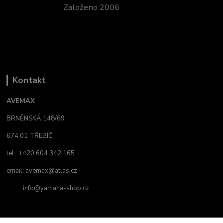
Založeno 2006
Kontakt
AVEMAX
BRNĚNSKÁ 148/69
674 01 TŘEBÍČ
tel.: +420 604 342 165
email:
avemax@atlas.cz
info@yamaha-shop.cz