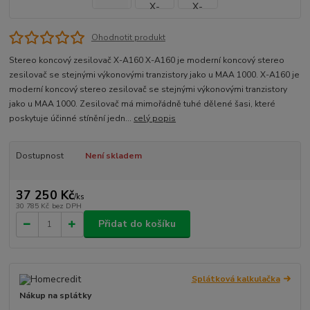
Ohodnotit produkt
Stereo koncový zesilovač X-A160 X-A160 je moderní koncový stereo
zesilovač se stejnými výkonovými tranzistory jako u MAA 1000. X-A160 je
moderní koncový stereo zesilovač se stejnými výkonovými tranzistory
jako u MAA 1000. Zesilovač má mimořádně tuhé dělené šasi, které
poskytuje účinné stínění jedn...
celý popis
Dostupnost
Není skladem
37 250 Kč
/
ks
30 785 Kč
bez DPH
Přidat do košíku
Splátková kalkulačka
Nákup na splátky