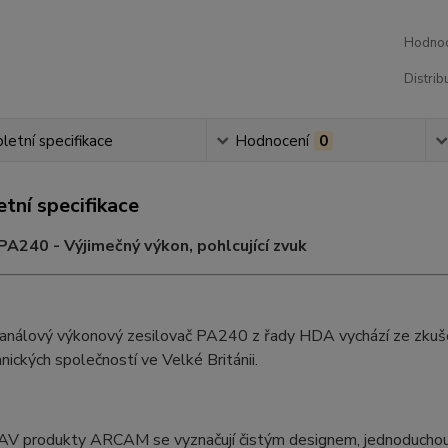
Hodnoc
Distrib
etní specifikace
Hodnocení
0
tní specifikace
240 - Výjimečný výkon, pohlcující zvuk
análový výkonový zesilovač PA240 z řady HDA vychází ze zkušen
nických společností ve Velké Británii.
AV produkty ARCAM se vyznačují čistým designem, jednoduchou o