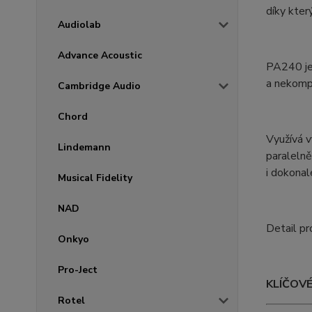
díky kter
Audiolab
Advance Acoustic
PA240 je 
a nekompr
Cambridge Audio
Chord
Využívá v
Lindemann
paralelně
i dokonal
Musical Fidelity
NAD
Detail pr
Onkyo
Pro-Ject
KLÍČOV
Rotel