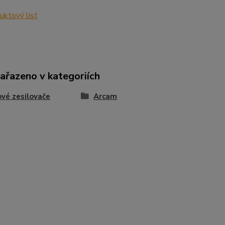
ktový list
zařazeno v kategoriích
vé zesilovače
Arcam