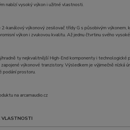
ým nabízí vysoký výkon i užitné vlastnosti.
2-kanálový výkonový zesilovač třídy G s působivým výkonem, kte
omisní výkon i zvukovou kvalitu. Až jednu čtvrtinu svého vysoké
ýhradně ty nejkvalitnější High-End komponenty i technologické p
 zapojené výkonové tranzistory. Výsledkem je výjimečně nízká úr
é podání prostoru.
oduktu na arcamaudio.cz
É VLASTNOSTI