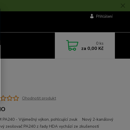
Přihlášení
0
ks
za
0,00 Kč
Ohodnotit produkt
MO
PA240 - Výjimečný výkon, pohlcující zvuk Nový 2-kanálový
vý zesilovač PA240 z řady HDA vychází ze zkušeností