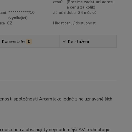
cenu?:
(Prosíme zadat url adresu
a cenu za kolik)
ení:
**********/10
Záruční doba:
24 měsíců
(vynikající)
uce:
CZ
Hlídat cenu / dostupnost
Komentáře
0
Ke stažení
ostí společnosti Arcam jako jedné z nejuznávanějších
bsluhou a obsahují ty nejmodernější AV technologie,