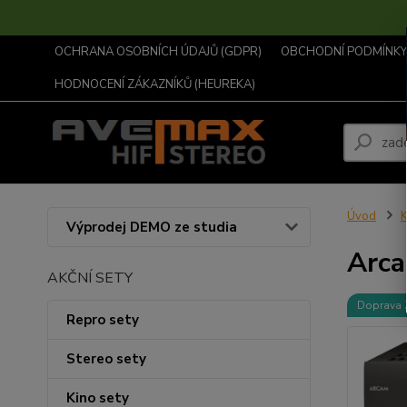
OCHRANA OSOBNÍCH ÚDAJŮ (GDPR)
OBCHODNÍ PODMÍNKY .
HODNOCENÍ ZÁKAZNÍKŮ (HEUREKA)
Úvod
K
Výprodej DEMO ze studia
Arc
AKČNÍ SETY
Doprava
Repro sety
Stereo sety
Kino sety