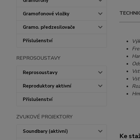
Gramofony
TECHNIC
Gramofonové vložky
Gramo. předzesilovače
Příslušenství
Výk
Fre
Har
REPROSOUSTAVY
Ods
Vst
Reprosoustavy
Vst
Reproduktory aktivní
Roz
Hm
Příslušenství
ZVUKOVÉ PROJEKTORY
Soundbary (aktivní)
Ke sta