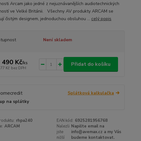
nosti Arcam jako jedné z nejuznávanějších audiotechnických
ností ve Velké Británii. Všechny AV produkty ARCAM se
ují čistým designem, jednoduchou obsluhou ...
celý popis
tupnost
Není skladem
 490 Kč
/
ks
Přidat do košíku
777 Kč
bez DPH
Splátková kalkulačka
up na splátky
roduktu:
rhpa240
EAN kód:
6925281956768
e:
ARCAM
Nalezli
Napište email na
jste
info@avemax.cz a my Vás
nižší
budeme kontaktovat.