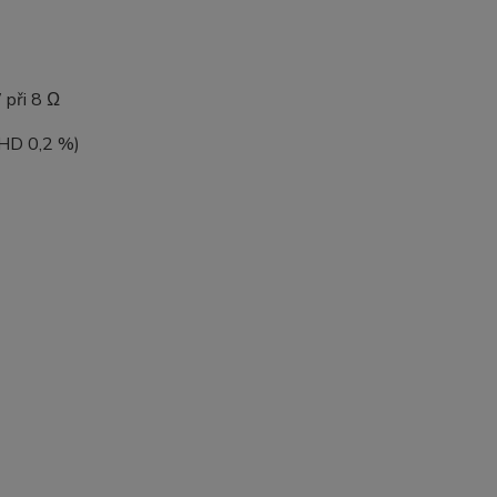
 při 8 Ω
THD 0,2 %)