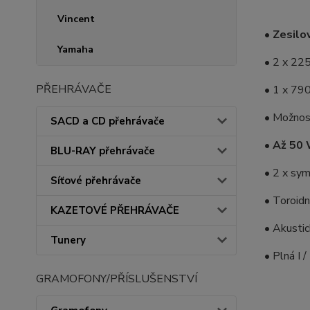
Vincent
•
Zesilov
Yamaha
• 2 x 22
PŘEHRÁVAČE
• 1 x 79
• Možnos
SACD a CD přehrávače
•
Až 50 
BLU-RAY přehrávače
• 2 x sy
Síťové přehrávače
• Toroidn
KAZETOVÉ PŘEHRÁVAČE
• Akustic
Tunery
• Plná I 
GRAMOFONY/PŘÍSLUŠENSTVÍ