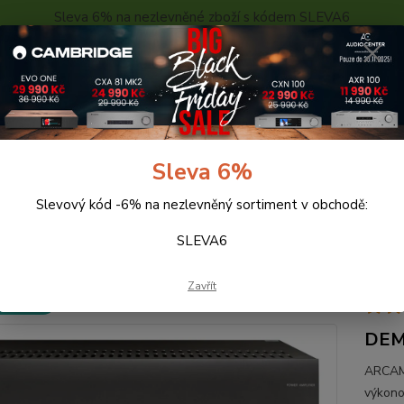
Sleva 6% na nezlevněné zboží s kódem SLEVA6
..
KONTAKTY
O NÁS
POPTÁVKA ZBOŽÍ - KALKULACE
Hledat
Sleva 6%
Slevový kód -6% na nezlevněný sortiment v obchodě:
oncové zesilovače
Arcam HDA PA240
SLEVA6
am HDA PA240
Zavřít
 ZDARMA
DE
ARCAM 
výkono