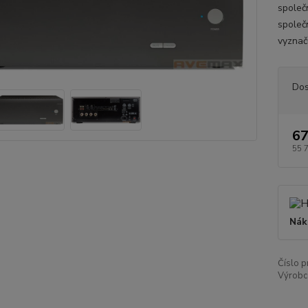
společ
společ
vyznač
Dos
67
55 
Nák
Číslo p
Výrobc