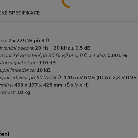
KÉ SPECIFIKACE
on:
2 x 225 W při 8 Ω
kvenční odezva:
20 Hz – 20 kHz ± 0,5 dB
monické zkreslení při 80 % výkonu, 8 Ω a 1 kHz:
0,001 %
tup signál / šum:
110 dB
upní impedance:
10 kΩ
upní citlivost při 50 W / 8 Ω:
1,15 mV RMS (RCA), 2,3 V RMS
měry:
433 x 177 x 425 mm (Š x V x H)
otnost:
18 kg
žení