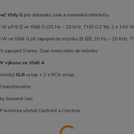
ač třídy G
pro dokonalý zvuk a maximální efektivitu
5 W při 8 Ω ve třídě G (20 Hz – 20 kHz, THD 0,2 %), 2 x 140 W
0 W ve třídě G při zapojení do můstku (8 ΩΩ, 20 Hz – 20 kHz, 
ti zapojení Stereo, Dual mono nebo do můstku
W výkonu ve třídě A
metrický
XLR
vstup + 2 x RCA vstup
í transformátor
ky tlumené šasi
/ P kontrola včetně Control4 a Crestron