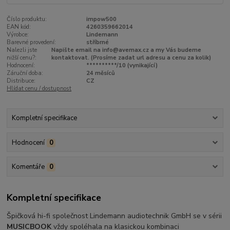
Číslo produktu:
impow500
EAN kód:
4260359662014
Výrobce:
Lindemann
Barevné provedení:
stříbrné
Nalezli jste
Napište email na info@avemax.cz a my Vás budeme
nižší cenu?:
kontaktovat. (Prosíme zadat url adresu a cenu za kolik)
Hodnocení:
**********/10 (vynikající)
Záruční doba:
24 měsíců
Distribuce:
CZ
Hlídat cenu / dostupnost
Kompletní specifikace
Hodnocení
0
Komentáře
0
Kompletní specifikace
Špičková hi-fi společnost Lindemann audiotechnik GmbH se v sérii
MUSICBOOK
vždy spoléhala na klasickou kombinaci