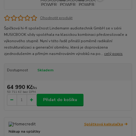
Ohodnotit produkt
Špičková hi-fi společnost Lindemann audiotechnik GmbH se v sérii
MUSICBOOK vždy spoléhala na klasickou kombinaci předzesilovače a
výkonového stupně. Nyní v této řadě přináší poměrně radikální
restrukturalizaci a generační obměnu, která je doprovázena
zjednodušením a přímým nasměrováním výrobků na po...
celý popis
Dostupnost
Skladem
64 990 Kč
/
ks
53 711 Kč
bez DPH
Přidat do košíku
Splátková kalkulačka
Nákup na splátky