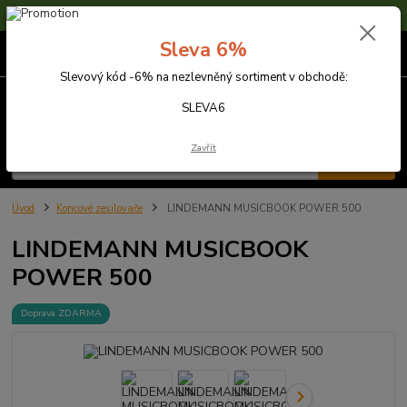
Sleva 6% na nezlevněné zboží s kódem SLEVA6
Sleva 6%
0
ks
za
0,00 Kč
Slevový kód -6% na nezlevněný sortiment v obchodě:
Menu
SLEVA6
Zavřít
Hledat
Úvod
Koncové zesilovače
LINDEMANN MUSICBOOK POWER 500
LINDEMANN MUSICBOOK
POWER 500
Doprava ZDARMA