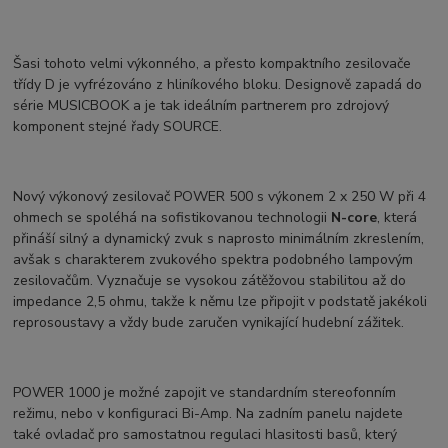
Šasi tohoto velmi výkonného, a přesto kompaktního zesilovače
třídy D je vyfrézováno z hliníkového bloku. Designově zapadá do
série MUSICBOOK a je tak ideálním partnerem pro zdrojový
komponent stejné řady SOURCE.
Nový výkonový zesilovač POWER 500 s výkonem 2 x 250 W při 4
ohmech se spoléhá na sofistikovanou technologii
N-core
, která
přináší silný a dynamický zvuk s naprosto minimálním zkreslením,
avšak s charakterem zvukového spektra podobného lampovým
zesilovačům. Vyznačuje se vysokou zátěžovou stabilitou až do
impedance 2,5 ohmu, takže k němu lze připojit v podstatě jakékoli
reprosoustavy a vždy bude zaručen vynikající hudební zážitek.
POWER 1000 je možné zapojit ve standardním stereofonním
režimu, nebo v konfiguraci Bi-Amp. Na zadním panelu najdete
také ovladač pro samostatnou regulaci hlasitosti basů, který