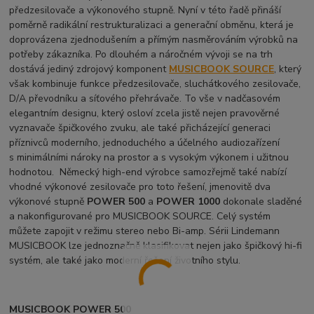
předzesilovače a výkonového stupně. Nyní v této řadě přináší
poměrně radikální restrukturalizaci a generační obměnu, která je
doprovázena zjednodušením a přímým nasměrováním výrobků na
potřeby zákazníka. Po dlouhém a náročném vývoji se na trh
dostává jediný zdrojový komponent
MUSICBOOK SOURCE
, který
však kombinuje funkce předzesilovače, sluchátkového zesilovače,
D/A převodníku a síťového přehrávače. To vše v nadčasovém
elegantním designu, který osloví zcela jistě nejen pravověrné
vyznavače špičkového zvuku, ale také přicházející generaci
příznivců moderního, jednoduchého a účelného audiozařízení
s minimálními nároky na prostor a s vysokým výkonem i užitnou
hodnotou. Německý high-end výrobce samozřejmě také nabízí
vhodné výkonové zesilovače pro toto řešení, jmenovitě dva
výkonové stupně
POWER 500
a
POWER 1000
dokonale sladěné
a nakonfigurované pro MUSICBOOK SOURCE. Celý systém
můžete zapojit v režimu stereo nebo Bi-amp. Sérii Lindemann
MUSICBOOK lze jednoznačně klasifikovat nejen jako špičkový hi-fi
systém, ale také jako moderní řešení životního stylu.
MUSICBOOK POWER 500