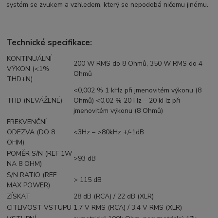
systém se zvukem a vzhledem, který se nepodobá ničemu jinému.
Technické specifikace:
KONTINUÁLNÍ
200 W RMS do 8 Ohmů, 350 W RMS do 4
VÝKON (<1%
Ohmů
THD+N)
<0,002 % 1 kHz při jmenovitém výkonu (8
THD (NEVÁŽENÉ)
Ohmů) <0,02 % 20 Hz – 20 kHz při
jmenovitém výkonu (8 Ohmů)
FREKVENČNÍ
ODEZVA (DO 8
<3Hz – >80kHz +/-1dB
OHM)
POMĚR S/N (REF 1W
>93 dB
NA 8 OHM)
S/N RATIO (REF
> 115 dB
MAX POWER)
ZÍSKAT
28 dB (RCA) / 22 dB (XLR)
CITLIVOST VSTUPU
1,7 V RMS (RCA) / 3,4 V RMS (XLR)