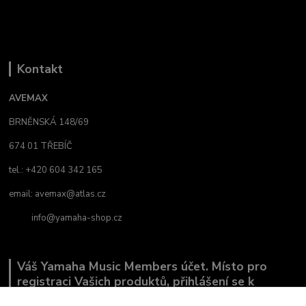
Kontakt
AVEMAX
BRNĚNSKÁ 148/69
674 01 TŘEBÍČ
tel.: +420 604 342 165
email:
avemax@atlas.cz
info@yamaha-shop.cz
Váš Yamaha Music Members účet. Místo pro
registraci Vašich produktů, přihlášení se k
odběru novinek a místo, kde nám můžete sdělit,