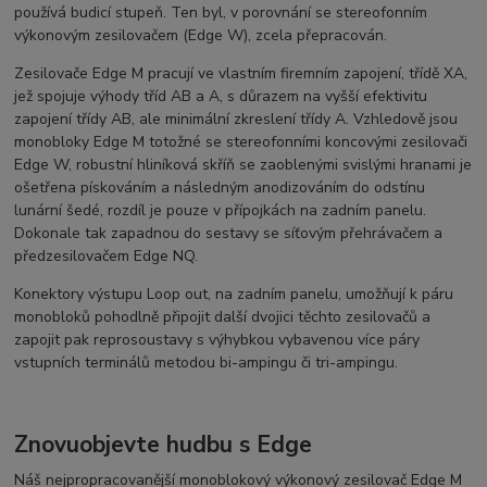
používá budicí stupeň. Ten byl, v porovnání se stereofonním
výkonovým zesilovačem (Edge W), zcela přepracován.
Zesilovače Edge M pracují ve vlastním firemním zapojení, třídě XA,
jež spojuje výhody tříd AB a A, s důrazem na vyšší efektivitu
zapojení třídy AB, ale minimální zkreslení třídy A. Vzhledově jsou
monobloky Edge M totožné se stereofonními koncovými zesilovači
Edge W, robustní hliníková skříň se zaoblenými svislými hranami je
ošetřena pískováním a následným anodizováním do odstínu
lunární šedé, rozdíl je pouze v přípojkách na zadním panelu.
Dokonale tak zapadnou do sestavy se síťovým přehrávačem a
předzesilovačem Edge NQ.
Konektory výstupu Loop out, na zadním panelu, umožňují k páru
monobloků pohodlně připojit další dvojici těchto zesilovačů a
zapojit pak reprosoustavy s výhybkou vybavenou více páry
vstupních terminálů metodou bi-ampingu či tri-ampingu.
Znovuobjevte hudbu s Edge
Náš nejpropracovanější monoblokový výkonový zesilovač Edge M