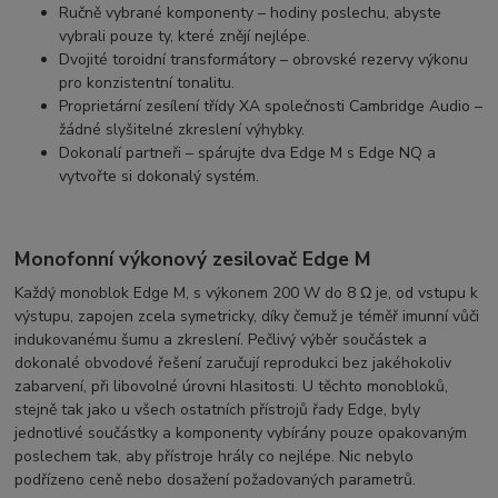
Ručně vybrané komponenty – hodiny poslechu, abyste
vybrali pouze ty, které znějí nejlépe.
Dvojité toroidní transformátory – obrovské rezervy výkonu
pro konzistentní tonalitu.
Proprietární zesílení třídy XA společnosti Cambridge Audio –
žádné slyšitelné zkreslení výhybky.
Dokonalí partneři – spárujte dva Edge M s Edge NQ a
vytvořte si dokonalý systém.
Monofonní výkonový zesilovač Edge M
Každý monoblok Edge M, s výkonem 200 W do 8 Ω je, od vstupu k
výstupu, zapojen zcela symetricky, díky čemuž je téměř imunní vůči
indukovanému šumu a zkreslení. Pečlivý výběr součástek a
dokonalé obvodové řešení zaručují reprodukci bez jakéhokoliv
zabarvení, při libovolné úrovni hlasitosti. U těchto monobloků,
stejně tak jako u všech ostatních přístrojů řady Edge, byly
jednotlivé součástky a komponenty vybírány pouze opakovaným
poslechem tak, aby přístroje hrály co nejlépe. Nic nebylo
podřízeno ceně nebo dosažení požadovaných parametrů.