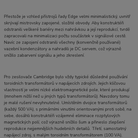
Přestože je vzhled přístrojů řady Edge velmi minimalistický, uvnitř
skrývají mistrovsky zapojené, složité obvody. Aby konstruktéři
odstranili veškeré bariéry mezi nahrávkou a její reprodukcí, tvrdě
zapracovali na minimalizaci počtu součástek v signálové cestě.
Navíc ze zapojení odstranili všechny (konvenčně používané)
vazební kondenzátory a nahradili je DC servem, což výrazně
snížilo zabarvení signálu a jeho zkreslení.
Pro zesilovače Cambridge bylo vždy typické důsledné používání
toroidních transformátorů v napájecích zdrojích. Jejich klíčovou
vlastností je velmi nízké elektromagnetické pole, které produkují
(mnohem nižší než u jiných typů transformátorů). Navzdory tomu
je malé rušení nevyhnutelné. Umístěním dvojice transformátorů
(každý 500 VA), s primárními vinutími orientovanými proti sobě, na
sebe, dosáhli konstruktéři vzájemné eliminace rozptylových
magnetických polí, což výrazně snížilo šum a přineslo zlepšení
reprodukce nejjemnějších hudebních detailů. Třetí, samostatný
napájecí zdroj, s malým toroidním transformátorem (100 VA),