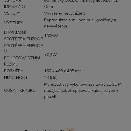
VSTUPNÍ
symetrický 100k Ohm, nesymetrický 47k
IMPEDANCE
Ohm
VSTUPY
Vyvážený, nevyvážený
Reproduktor out, Loop out (vyvážený a
VÝSTUPY
nevyvážený)
MAXIMÁLNÍ
1000W
SPOTŘEBA ENERGIE
SPOTŘEBA ENERGIE
V
<0,5W
POHOTOVOSTNÍM
REŽIMU
ROZMĚRY
150 x 460 x 405 mm
HMOTNOST
23,6 kg
Monoblokový výkonový zesilovač EDGE M,
OBSAH KRABICE
napájecí kabel, spojovací kabel, návod k
použití