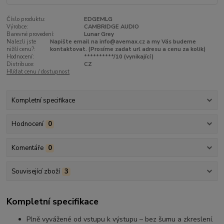
Číslo produktu:
EDGEMLG
Výrobce:
CAMBRIDGE AUDIO
Barevné provedení:
Lunar Grey
Nalezli jste
Napište email na info@avemax.cz a my Vás budeme
nižší cenu?:
kontaktovat. (Prosíme zadat url adresu a cenu za kolik)
Hodnocení:
**********/10 (vynikající)
Distribuce:
CZ
Hlídat cenu / dostupnost
Kompletní specifikace
Hodnocení
0
Komentáře
0
Související zboží
3
Kompletní specifikace
Plně vyvážené od vstupu k výstupu – bez šumu a zkreslení.