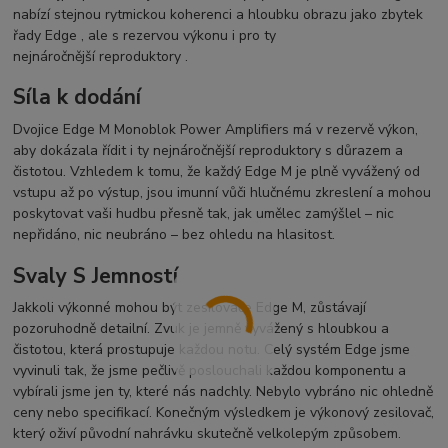
nabízí stejnou rytmickou koherenci a hloubku obrazu jako zbytek
řady
Edge
, ale s rezervou výkonu i pro ty
nejnáročnější
reproduktory
.
Síla k dodání
Dvojice Edge M Monoblok Power Amplifiers má v rezervě výkon,
aby dokázala řídit i ty nejnáročnější
reproduktory
s důrazem a
čistotou. Vzhledem k tomu, že každý Edge M je plně vyvážený od
vstupu až po výstup, jsou imunní vůči hlučnému zkreslení a mohou
poskytovat vaši hudbu přesně tak, jak umělec zamýšlel – nic
nepřidáno, nic neubráno – bez ohledu na hlasitost.
Svaly S Jemností
Jakkoli výkonné mohou být zesilovače Edge M, zůstávají
pozoruhodně detailní. Zvuk je jemně vyvážený s hloubkou a
čistotou, která prostupuje každou notu. Celý systém
Edge
jsme
vyvinuli tak, že jsme pečlivě poslouchali každou komponentu a
vybírali jsme jen ty, které nás nadchly. Nebylo vybráno nic ohledně
ceny nebo specifikací. Konečným výsledkem je výkonový zesilovač,
který oživí původní nahrávku skutečně velkolepým způsobem.