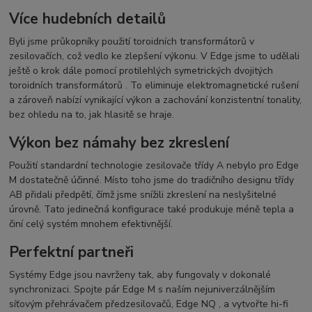
Více hudebních detailů
Byli jsme průkopníky použití toroidních transformátorů v
zesilovačích, což vedlo ke zlepšení výkonu. V Edge jsme to udělali
ještě o krok dále pomocí protilehlých symetrických
dvojitých
toroidních transformátorů
. To eliminuje elektromagnetické rušení
a zároveň nabízí vynikající výkon a zachování konzistentní tonality,
bez ohledu na to, jak hlasitě se hraje.
Výkon bez námahy bez zkreslení
Použití standardní technologie zesilovače třídy A nebylo pro Edge
M dostatečně účinné. Místo toho jsme do tradičního designu třídy
AB přidali předpětí, čímž jsme snížili zkreslení na neslyšitelné
úrovně. Tato jedinečná konfigurace také produkuje méně tepla a
činí celý systém mnohem efektivnější.
Perfektní partneři
Systémy Edge jsou navrženy tak, aby fungovaly v dokonalé
synchronizaci. Spojte pár Edge M s naším nejuniverzálnějším
síťovým přehrávačem předzesilovačů,
Edge NQ
, a vytvořte hi-fi