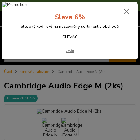
Sleva 6% na nezlevněné zboží s kódem SLEVA6
Sleva 6%
0
ks
za
0,00 Kč
Slevový kód -6% na nezlevněný sortiment v obchodě:
Menu
SLEVA6
Zavřít
Hledat
Úvod
Koncové zesilovače
Cambridge Audio Edge M (2ks)
Cambridge Audio Edge M (2ks)
Doprava ZDARMA