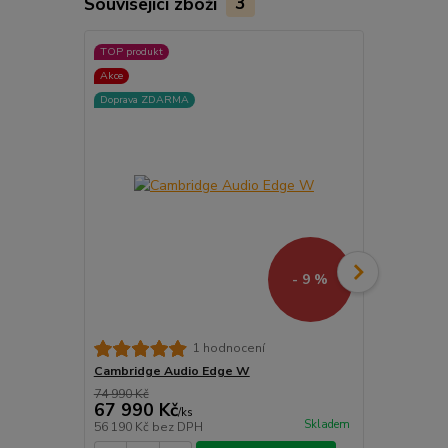
Související zboží
3
TOP produkt
Doprava ZD
Akce
Doprava ZDARMA
- 9 %
Cambridge 
1 hodnocení
Cambridge Audio Edge W
74 990 Kč
67 990 Kč
99 990 
/
ks
Skladem
56 190 Kč
bez DPH
82 636 Kč
be