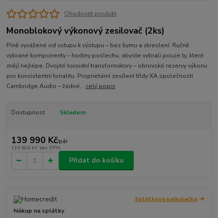
Ohodnotit produkt
Monoblokový výkonový zesilovač (2ks)
Plně vyvážené od vstupu k výstupu – bez šumu a zkreslení. Ručně
vybrané komponenty – hodiny poslechu, abyste vybrali pouze ty, které
znějí nejlépe. Dvojité toroidní transformátory – obrovské rezervy výkonu
pro konzistentní tonalitu. Proprietární zesílení třídy XA společnosti
Cambridge Audio – žádné...
celý popis
Dostupnost
Skladem
139 990 Kč
/
pár
115 694 Kč
bez DPH
Přidat do košíku
Splátková kalkulačka
Nákup na splátky