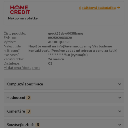
Splátková kalkulačka
Nákup na splátky
Číslo produktu:
qrock33sbw0035bang
EAN kód:
092592083820
Výrobce:
AUDIOQUEST
Nalezli jste
Napište email na info@avemax.cz a my Vás budeme
nižší cenu?:
kontaktovat. (Prosíme zadat url adresu a cenu za kolik)
Hodnocení:
**********/10 (vynikající)
Záruční doba:
24 měsíců
Distribuce:
CZ
Hlídat cenu / dostupnost
Kompletní specifikace
Hodnocení
0
Komentáře
0
Související zboží
3