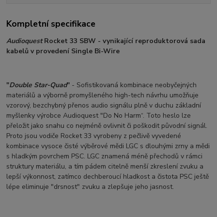
Kompletní specifikace
Audioquest
Rocket 33 SBW - vynikající reproduktorová sada
kabelů v provedení Single Bi-Wire
"
Double Star-Quad
"
- Sofistikovaná kombinace neobyčejných
materiálů a výborně promyšleného high-tech návrhu umožňuje
vzorový, bezchybný přenos audio signálu plně v duchu základní
myšlenky výrobce Audioquest "Do No Harm“. Toto heslo lze
přeložit jako snahu co nejméně ovlivnit či poškodit původní signál.
Proto jsou vodiče Rocket 33 vyrobeny z pečlivě vyvedené
kombinace vysoce čisté výběrové mědi LGC s dlouhými zrny a mědi
s hladkým povrchem PSC. LGC znamená méně přechodů v rámci
struktury materiálu, a tím pádem citelně menší zkreslení zvuku a
lepší výkonnost, zatímco dechberoucí hladkost a čistota PSC ještě
lépe eliminuje "drsnost" zvuku a zlepšuje jeho jasnost.