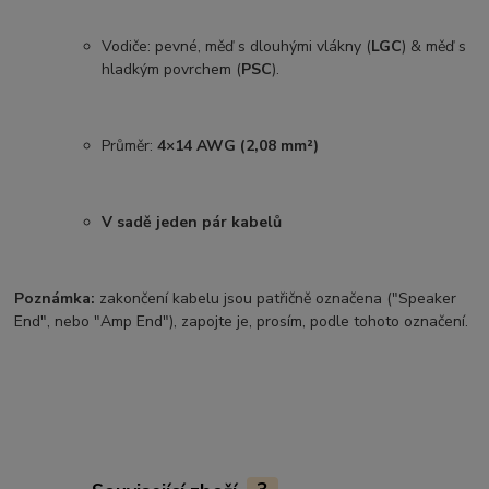
Vodiče: pevné, měď s dlouhými vlákny (
LGC
) & měď s
hladkým povrchem (
PSC
).
Průměr:
4×14 AWG (2,08 mm²)
V sadě jeden pár kabelů
Poznámka:
zakončení kabelu jsou patřičně označena ("Speaker
End", nebo "Amp End"), zapojte je, prosím, podle tohoto označení.