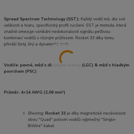
Spread Spectrum Technology (SST):
Každý vodič má, dle své
velikosti a tvaru, specificický profil rucšení. SST je metoda, která
značně omezuje vznikání nedokonalostí signálu pečlivou
kombinací vodičů s různým průřezem. Rocket 33 díky tomu
přináší čistý, čirý a dynamický zvuk.
Vodiče: pevné, měď s dlouhými vlákny (LGC) & měď s hladkým
povrchem (PSC)
Průměr: 4×14 AWG (2,08 mm²)
Biwiring
:
Rocket 33
je díky magnetické nezávislosti
obou "Quad" polovin vodičů výjimečný "Single-
BiWire" kabel