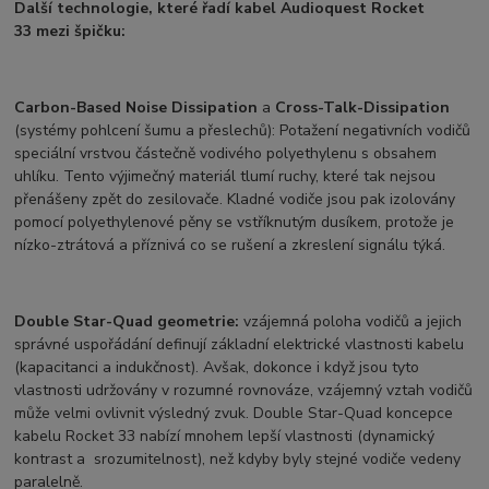
Další technologie, které řadí kabel Audioquest Rocket
33 mezi špičku:
Carbon-Based Noise Dissipation
a
Cross-Talk-Dissipation
(systémy pohlcení šumu a přeslechů): Potažení negativních vodičů
speciální vrstvou částečně vodivého polyethylenu s obsahem
uhlíku. Tento výjimečný materiál tlumí ruchy, které tak nejsou
přenášeny zpět do zesilovače. Kladné vodiče jsou pak izolovány
pomocí polyethylenové pěny se vstříknutým dusíkem, protože je
nízko-ztrátová a příznivá co se rušení a zkreslení signálu týká.
Double Star-Quad geometrie:
vzájemná poloha vodičů a jejich
správné uspořádání definují základní elektrické vlastnosti kabelu
(kapacitanci a indukčnost). Avšak, dokonce i když jsou tyto
vlastnosti udržovány v rozumné rovnováze, vzájemný vztah vodičů
může velmi ovlivnit výsledný zvuk. Double Star-Quad koncepce
kabelu Rocket 33 nabízí mnohem lepší vlastnosti (dynamický
kontrast a srozumitelnost), než kdyby byly stejné vodiče vedeny
paralelně.