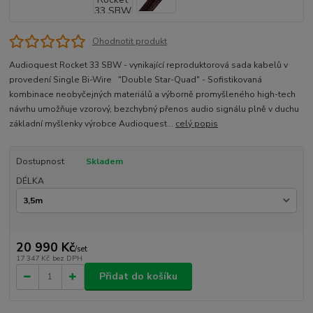
Ohodnotit produkt
Audioquest Rocket 33 SBW - vynikající reproduktorová sada kabelů v
provedení Single Bi-Wire "Double Star-Quad" - Sofistikovaná
kombinace neobyčejných materiálů a výborně promyšleného high-tech
návrhu umožňuje vzorový, bezchybný přenos audio signálu plně v duchu
základní myšlenky výrobce Audioquest...
celý popis
Dostupnost
Skladem
DÉLKA
20 990 Kč
/
set
17 347 Kč
bez DPH
Přidat do košíku