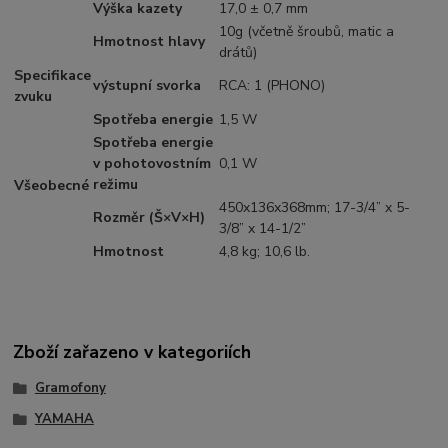
Výška kazety
17,0 ± 0,7 mm
10g (včetně šroubů, matic a
Hmotnost hlavy
drátů)
Specifikace
výstupní svorka
RCA: 1 (PHONO)
zvuku
Spotřeba energie
1,5 W
Spotřeba energie
v pohotovostním
0,1 W
režimu
Všeobecné
450x136x368mm; 17-3/4” x 5-
Rozměr (Š×V×H)
3/8” x 14-1/2”
Hmotnost
4,8 kg; 10,6 lb.
Zboží zařazeno v kategoriích
Gramofony
YAMAHA