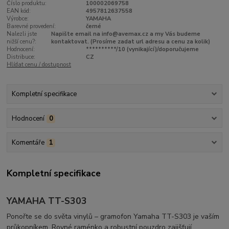
Číslo produktu:
100002069758
EAN kód:
4957812637558
Výrobce:
YAMAHA
Barevné provedení:
černé
Nalezli jste
Napište email na info@avemax.cz a my Vás budeme
nižší cenu?:
kontaktovat. (Prosíme zadat url adresu a cenu za kolik)
Hodnocení:
**********/10 (vynikající)/doporučujeme
Distribuce:
CZ
Hlídat cenu / dostupnost
Kompletní specifikace
Hodnocení
0
Komentáře
1
Kompletní specifikace
YAMAHA TT-S303
Ponořte se do světa vinylů – gramofon Yamaha TT-S303 je vaším
průkopníkem. Rovné raménko a robustní pouzdro zajišťují