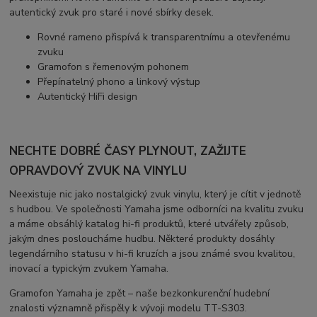
autentický zvuk pro staré i nové sbírky desek.
Rovné rameno přispívá k transparentnímu a otevřenému
zvuku
Gramofon s řemenovým pohonem
Přepínatelný phono a linkový výstup
Autentický HiFi design
NECHTE DOBRÉ ČASY PLYNOUT, ZAŽIJTE
OPRAVDOVÝ ZVUK NA VINYLU
Neexistuje nic jako nostalgický zvuk vinylu, který je cítit v jednotě
s hudbou. Ve společnosti Yamaha jsme odborníci na kvalitu zvuku
a máme obsáhlý katalog hi-fi produktů, které utvářely způsob,
jakým dnes posloucháme hudbu. Některé produkty dosáhly
legendárního statusu v hi-fi kruzích a jsou známé svou kvalitou,
inovací a typickým zvukem Yamaha.
Gramofon Yamaha je zpět – naše bezkonkurenční hudební
znalosti významně přispěly k vývoji modelu TT-S303.