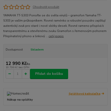
Ohodnotit produkt
YAMAHA TT-S303 Ponořte se do světa vinylů – gramofon Yamaha TT-
S303 je vaším průkopníkem. Rovné raménko a robustní pouzdro zajišťují
autentický zvuk pro staré i nové sbírky desek. Rovné rameno přispívá k
transparentnímu a otevřenému zvuku Gramofon s řemenovým pohonem
Přepínatelný phono a linkový ...
celý popis
Dostupnost
Skladem
12 990 Kč
/
ks
10 736 Kč
bez DPH
Přidat do košíku
Splátková kalkulačka
Nákup na splátky