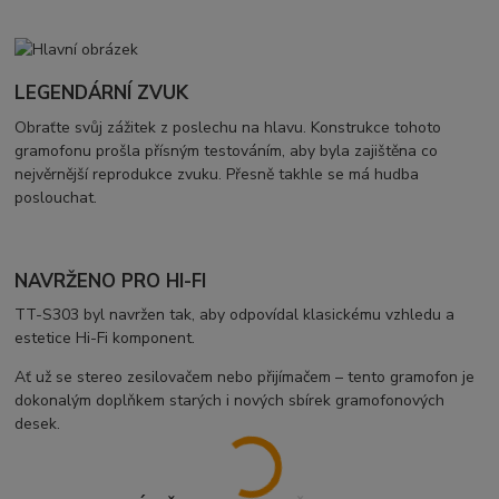
LEGENDÁRNÍ ZVUK
Obraťte svůj zážitek z poslechu na hlavu. Konstrukce tohoto
gramofonu prošla přísným testováním, aby byla zajištěna co
nejvěrnější reprodukce zvuku. Přesně takhle se má hudba
poslouchat.
NAVRŽENO PRO HI-FI
TT-S303 byl navržen tak, aby odpovídal klasickému vzhledu a
estetice Hi-Fi komponent.
Ať už se stereo zesilovačem nebo přijímačem – tento gramofon je
dokonalým doplňkem starých i nových sbírek gramofonových
desek.