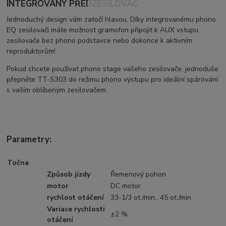
INTEGROVANÝ PŘEDZESILOVAČ
Jednoduchý design vám zatočí hlavou. Díky integrovanému phono
EQ zesilovači máte možnost gramofon připojit k AUX vstupu
zesilovače bez phono podstavce nebo dokonce k aktivním
reproduktorům!
Pokud chcete používat phono stage vašeho zesilovače, jednoduše
přepněte TT-S303 do režimu phono výstupu pro ideální spárování
s vaším oblíbeným zesilovačem.
Parametry:
Točna
Způsob jízdy
Řemenový pohon
motor
DC motor
rychlost otáčení
33-1/3 ot./min., 45 ot./min
Variace rychlosti
±2 %
otáčení