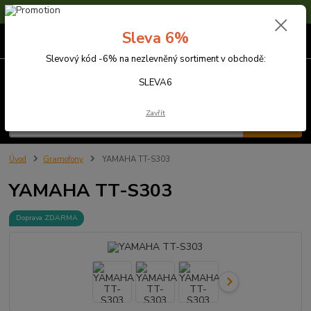
Sleva 6% na nezlevněné zboží s kódem SLEVA6
Sleva 6%
0
ks
za
0,00 Kč
Slevový kód -6% na nezlevněný sortiment v obchodě:
Menu
SLEVA6
Zavřít
Hledat
Úvod
Gramofony
YAMAHA TT-S303
YAMAHA TT-S303
Doprava ZDARMA