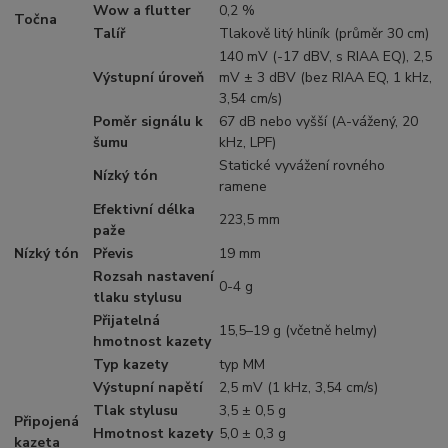
Wow a flutter
0,2 %
Točna
Talíř
Tlakově litý hliník (průměr 30 cm)
140 mV (-17 dBV, s RIAA EQ), 2,5
Výstupní úroveň
mV ± 3 dBV (bez RIAA EQ, 1 kHz,
3,54 cm/s)
Poměr signálu k
67 dB nebo vyšší (A-vážený, 20
šumu
kHz, LPF)
Statické vyvážení rovného
Nízký tón
ramene
Efektivní délka
223,5 mm
paže
Nízký tón
Převis
19 mm
Rozsah nastavení
0-4 g
tlaku stylusu
Přijatelná
15,5–19 g (včetně helmy)
hmotnost kazety
Typ kazety
typ MM
Výstupní napětí
2,5 mV (1 kHz, 3,54 cm/s)
Tlak stylusu
3,5 ± 0,5 g
Připojená
Hmotnost kazety
5,0 ± 0,3 g
kazeta