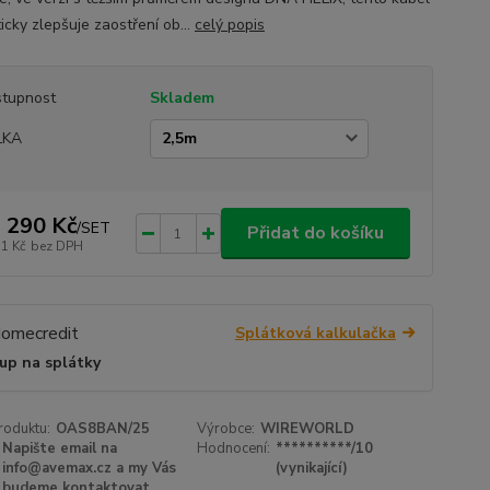
icky zlepšuje zaostření ob...
celý popis
tupnost
Skladem
LKA
 290 Kč
/
SET
Přidat do košíku
31 Kč
bez DPH
Splátková kalkulačka
up na splátky
roduktu:
OAS8BAN/25
Výrobce:
WIREWORLD
Napište email na
Hodnocení:
**********/10
info@avemax.cz a my Vás
(vynikající)
budeme kontaktovat.