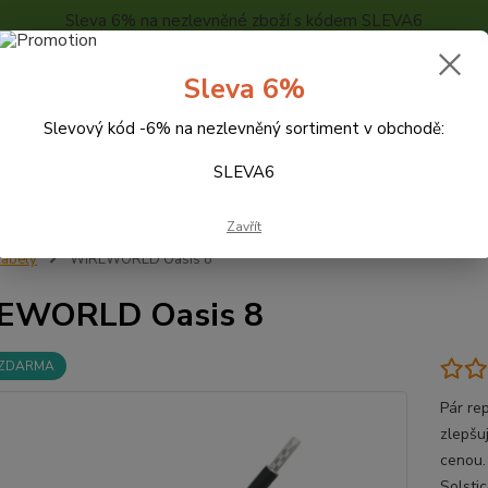
Sleva 6% na nezlevněné zboží s kódem SLEVA6
..
KONTAKTY
O NÁS
POPTÁVKA ZBOŽÍ - KALKULACE
Sleva 6%
Slevový kód -6% na nezlevněný sortiment v obchodě:
Hledat
SLEVA6
Zavřít
abely
WIREWORLD Oasis 8
EWORLD Oasis 8
 ZDARMA
Pár re
zlepšu
cenou.
Solsti