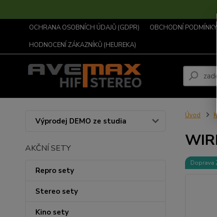
OCHRANA OSOBNÍCH ÚDAJŮ (GDPR)
OBCHODNÍ PODMÍNKY .
HODNOCENÍ ZÁKAZNÍKŮ (HEUREKA)
Úvod
K
Výprodej DEMO ze studia
WIR
AKČNÍ SETY
Doprava
Repro sety
Stereo sety
Kino sety