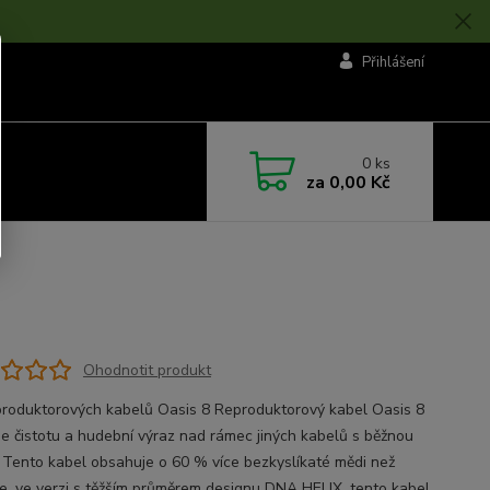
Přihlášení
0
ks
za
0,00 Kč
Ohodnotit produkt
produktorových kabelů Oasis 8 Reproduktorový kabel Oasis 8
je čistotu a hudební výraz nad rámec jiných kabelů s běžnou
 Tento kabel obsahuje o 60 % více bezkyslíkaté mědi než
ce, ve verzi s těžším průměrem designu DNA HELIX, tento kabel