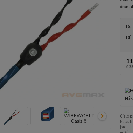
dramat
Dos
DÉ
11
9 3
Nák
Číslo p
Nalezli
jste
nižší