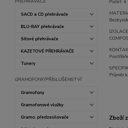
PŘEHRÁVAČE
Počet: 4
MATERI
SACD a CD přehrávače
Bezkyslí
BLU-RAY přehrávače
IZOLAC
COMPOS
Síťové přehrávače
KONTAK
KAZETOVÉ PŘEHRÁVAČE
Postříbř
Tunery
SPECIFI
Průměr k
GRAMOFONY/PŘÍSLUŠENSTVÍ
Gramofony
Gramofonové vložky
Zboží 
Gramo. předzesilovače