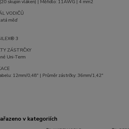
 (20 skupin vláken) | Měřidlo: 11AWG | 4 mm2
ÁL VODIČŮ
katá měď
E
ILEX® 3
TY ZÁSTRČKY
ené Uni-Term
KACE
abelu: 12mm/0,48" | Průměr zástrčky: 36mm/1,42"
zařazeno v kategoriích