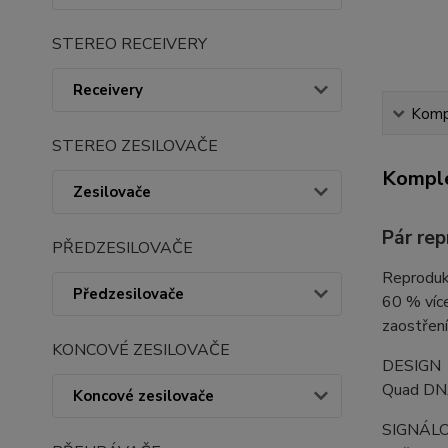
STEREO RECEIVERY
Receivery
Kompl
STEREO ZESILOVAČE
Komple
Zesilovače
Pár re
PŘEDZESILOVAČE
Reprodukt
Předzesilovače
60 % více
zaostření
KONCOVÉ ZESILOVAČE
DESIGN
Quad DN
Koncové zesilovače
SIGNÁL