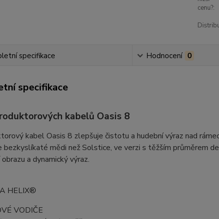
cenu?:
Distrib
etní specifikace
Hodnocení
0
tní specifikace
produktorových kabelů Oasis 8
orový kabel Oasis 8 zlepšuje čistotu a hudební výraz nad rámec
 bezkyslíkaté mědi než Solstice, ve verzi s těžším průměrem d
 obrazu a dynamický výraz.
A HELIX®
OVÉ VODIČE