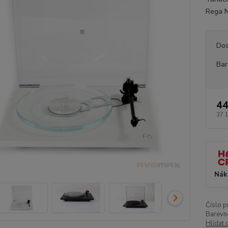
Rega N
Dos
Bar
44
37 
Nák
Číslo p
Barevn
Hlídat 