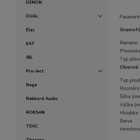
DENON
DUAL
Parametr
Gramof
Elac
Rameno
EAT
Přenosk
JBL
Typ přen
Obecné
Pro-Ject
Typ prod
Rega
Rozměry
Šířka (m
Rekkord Audio
Výška (
Hloubka
ROKSAN
Barva
TEAC
Hmotnos
Thorens