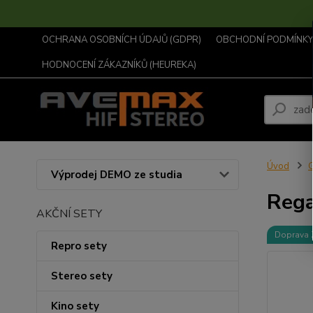
OCHRANA OSOBNÍCH ÚDAJŮ (GDPR)
OBCHODNÍ PODMÍNKY .
HODNOCENÍ ZÁKAZNÍKŮ (HEUREKA)
Úvod
Výprodej DEMO ze studia
Rega
AKČNÍ SETY
Doprava
Repro sety
Stereo sety
Kino sety