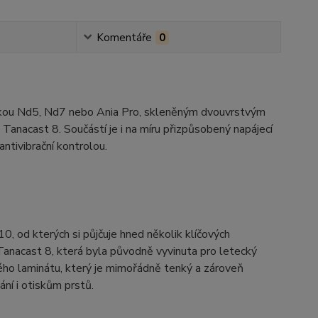
Komentáře
0
kou Nd5, Nd7 nebo Ania Pro, skleněným dvouvrstvým
anacast 8. Součástí je i na míru přizpůsobený napájecí
tivibrační kontrolou.
 od kterých si půjčuje hned několik klíčových
Tanacast 8, která byla původně vyvinuta pro letecký
ého laminátu, který je mimořádně tenký a zároveň
ní i otiskům prstů.