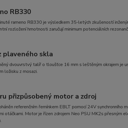
no RB330
inuté rameno RB330 je výsledkem 35-letých zkušeností inženýrů
entní rozložení hmotnosti zaručují minimum potenciálních rezonanč
 z plaveného skla
něný dvouvrstvý talíř o tloušťce 16 mm s leštěným okrajem je 
m ložisku z mosazi.
ru přizpůsobený motor a zdroj
poháněn referenčním řemínkem EBLT pomocí 24V synchronního mot
ími otáčkami. Motor je řízen zdrojem Neo PSU MK2s přesným elek
.