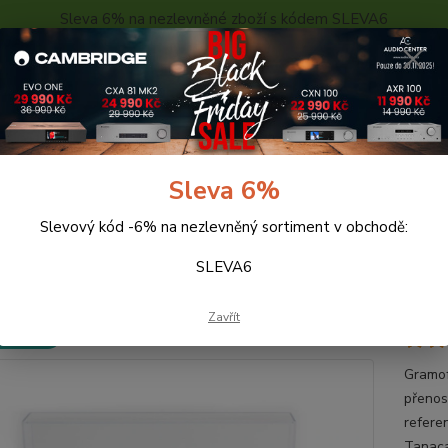
Sleva 6% na nezlevněné zboží s kódem SLEVA6
..
KONTAKTY
O NÁS
POPTÁVKA ZBOŽÍ - KALKULACE
Hledat
Sleva 6%
Slevový kód -6% na nezlevněný sortiment v obchodě:
Gramofony
Rega Planar 6 + Nd7 MM (bílý mat)
SLEVA6
 Planar 6 + Nd7 MM (bílý mat)
Zavřít
 ZDARMA
Gramof
přenos
refere
Tanaca