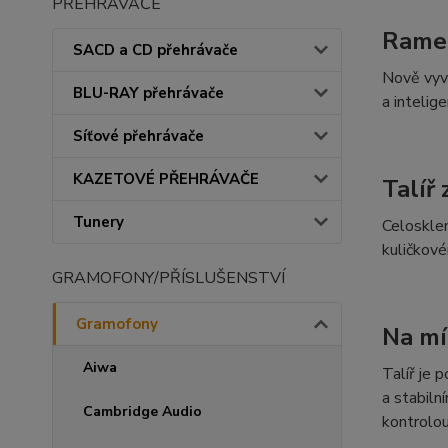
PŘEHRÁVAČE
Rame
SACD a CD přehrávače
Nově vyv
BLU-RAY přehrávače
a intelig
Síťové přehrávače
KAZETOVÉ PŘEHRÁVAČE
Talíř
Tunery
Celoskle
kuličkové
GRAMOFONY/PŘÍSLUŠENSTVÍ
Gramofony
Na mí
Aiwa
Talíř je 
a stabiln
Cambridge Audio
kontrolou