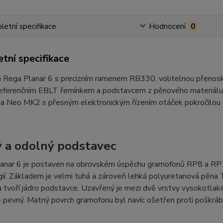
etní specifikace
Hodnocení
0
tní specifikace
 Rega Planar 6 s precizním ramenem RB330, volitelnou přenos
referenčním EBLT řemínkem a podstavcem z pěnového materiálu T
a Neo MK2 s přesným elektronickým řízením otáček pokročilou an
 a odolný podstavec
anar 6 je postaven na obrovském úspěchu gramofonů RP8 a RP10,
ií. Základem je velmi tuhá a zároveň lehká polyuretanová pěna 
 tvoří jádro podstavce. Uzavřený je mezi dvě vrstvy vysokotlak
pevný. Matný povrch gramofonu byl navíc ošetřen proti poškrábá