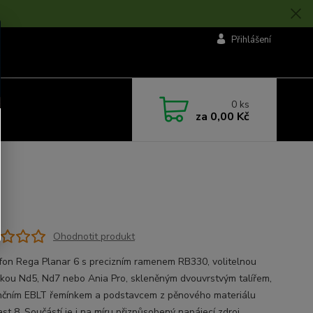
Přihlášení
0
ks
za
0,00 Kč
Ohodnotit produkt
on Rega Planar 6 s precizním ramenem RB330, volitelnou
kou Nd5, Nd7 nebo Ania Pro, skleněným dvouvrstvým talířem,
nčním EBLT řemínkem a podstavcem z pěnového materiálu
st 8. Součástí je i na míru přizpůsobený napájecí zdroj