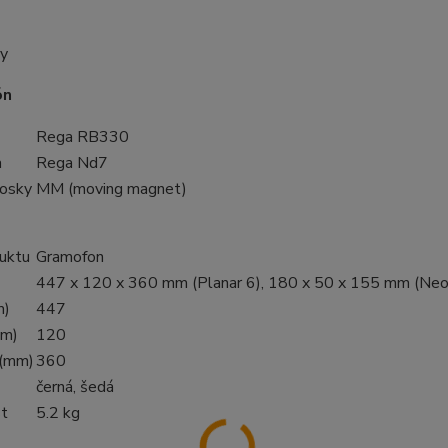
y
ón
Rega RB330
a
Rega Nd7
osky
MM (moving magnet)
uktu
Gramofon
447 x 120 x 360 mm (Planar 6), 180 x 50 x 155 mm (N
m)
447
mm)
120
 (mm)
360
černá, šedá
t
5.2 kg