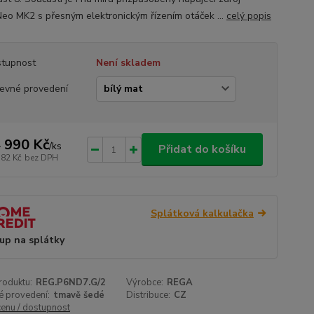
eo MK2 s přesným elektronickým řízením otáček ...
celý popis
tupnost
Není skladem
evné provedení
 990 Kč
/
ks
Přidat do košíku
182 Kč
bez DPH
Splátková kalkulačka
up na splátky
roduktu:
REG.P6ND7.G/2
Výrobce:
REGA
é provedení:
tmavě šedé
Distribuce:
CZ
cenu / dostupnost