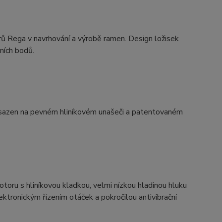
 Rega v navrhování a výrobě ramen. Design ložisek
ních bodů.
usazen na pevném hliníkovém unašeči a patentovaném
oru s hliníkovou kladkou, velmi nízkou hladinou hluku
tronickým řízením otáček a pokročilou antivibrační