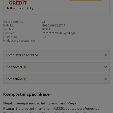
Nákup na splátky
Číslo produktu:
/3
EAN kód:
5056186702707
Výrobce:
REGA
Hodnocení:
**********/10 (vynikající)
Distribuce:
CZ
Hlídat cenu / dostupnost
Kompletní specifikace
Hodnocení
0
Komentáře
0
Kompletní specifikace
Nejoblíbenější model hifi gramofonů Rega
Planar 3
s precizním ramenem RB330, volitelnou přenoskou