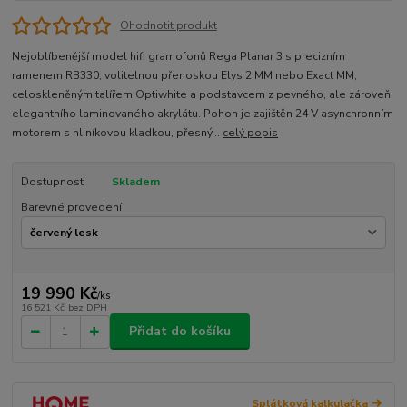
Ohodnotit produkt
Nejoblíbenější model hifi gramofonů Rega Planar 3 s precizním
ramenem RB330, volitelnou přenoskou Elys 2 MM nebo Exact MM,
celoskleněným talířem Optiwhite a podstavcem z pevného, ale zároveň
elegantního laminovaného akrylátu. Pohon je zajištěn 24 V asynchronním
motorem s hliníkovou kladkou, přesný...
celý popis
Dostupnost
Skladem
Barevné provedení
19 990 Kč
/
ks
16 521 Kč
bez DPH
Přidat do košíku
Splátková kalkulačka