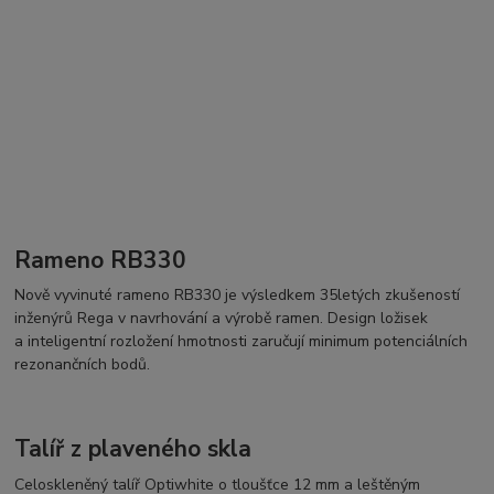
Rameno RB330
Nově vyvinuté rameno RB330 je výsledkem 35letých zkušeností
inženýrů Rega v navrhování a výrobě ramen. Design ložisek
a inteligentní rozložení hmotnosti zaručují minimum potenciálních
rezonančních bodů.
Talíř z plaveného skla
Celoskleněný talíř Optiwhite o tloušťce 12 mm a leštěným