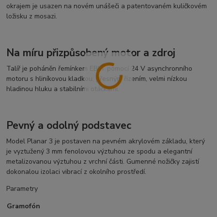
okrajem je usazen na novém unášeči a patentovaném kuličkovém
ložisku z mosazi.
Na míru přizpůsobený motor a zdroj
Talíř je poháněn řemínkem EBLT pomocí 24 V asynchronního
motoru s hliníkovou kladkou, přesným řízením, velmi nízkou
hladinou hluku a stabilními otáčkami.
Pevný a odolný podstavec
Model Planar 3 je postaven na pevném akrylovém základu, který
je vyztužený 3 mm fenolovou výztuhou ze spodu a elegantní
metalizovanou výztuhou z vrchní části. Gumenné nožičky zajistí
dokonalou izolaci vibrací z okolního prostředí.
Parametry
Gramofón