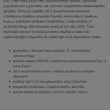
Elys 2 MM nebo Exact MM, celoskleněným talířem Optiwhite
a podstavcem z pevného, ale zároveň elegantního laminovaného
akrylátu. Pohon je zajištěn 24 V asynchronním motorem
s hliníkovou kladkou, přesným řízením, velmi nízkou hladinou
hluku a stabilními otáčkami. Gramofony z řady modelů „3“
od britské Regy těší milovníky vinylů již od roku 1970. Tato
nejnovější iterace nezůstává ničemu dlužná a nabízí tak
nejdostupnější vstupenku do světa high-end reprodukce zvuku.
gramofon z ikonické řady modelů „3“ od britského
výrobce Rega
přesné rameno RB330 s možností osazení přenoskou Elys 2
nebo Exact
24 V asynchronní motor s nízkou hlučností a nízkými
vibracemi
leštěný talíř z 12 mm plaveného skla Optiwhite
elegantní podstavec z laminovaného akrylátu
pevná fenolová výztuha z vrchní i spodní strany