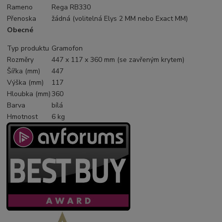
Rameno
Rega RB330
Přenoska
žádná (volitelná Elys 2 MM nebo Exact MM)
Obecné
Typ produktu
Gramofon
Rozměry
447 x 117 x 360 mm (se zavřeným krytem)
Šířka (mm)
447
Výška (mm)
117
Hloubka (mm)
360
Barva
bílá
Hmotnost
6 kg