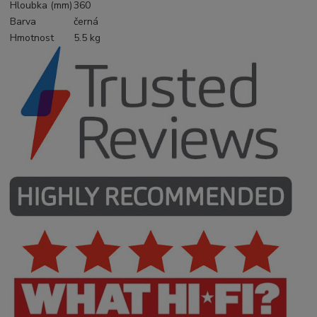
Hloubka (mm)
360
Barva
černá
Hmotnost
5.5 kg