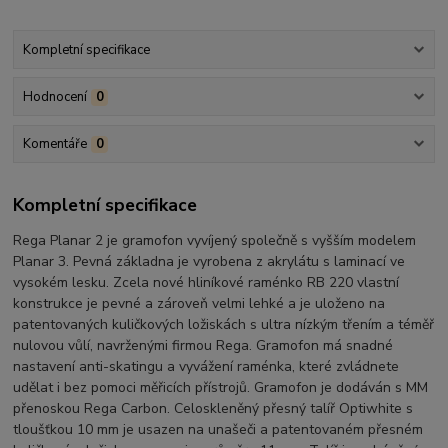
Kompletní specifikace
Hodnocení
0
Komentáře
0
Kompletní specifikace
Rega Planar 2 je gramofon vyvíjený společně s vyšším modelem
Planar 3. Pevná základna je vyrobena z akrylátu s laminací ve
vysokém lesku. Zcela nové hliníkové raménko RB 220 vlastní
konstrukce je pevné a zároveň velmi lehké a je uloženo na
patentovaných kuličkových ložiskách s ultra nízkým třením a téměř
nulovou vůlí, navrženými firmou Rega. Gramofon má snadné
nastavení anti-skatingu a vyvážení raménka, které zvládnete
udělat i bez pomoci měřicích přístrojů. Gramofon je dodáván s MM
přenoskou Rega Carbon. Celoskleněný přesný talíř Optiwhite s
tloušťkou 10 mm je usazen na unašeči a patentovaném přesném