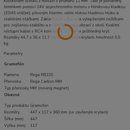
kuličkovém ložisku z mosazi o průměru 11 mm. Talíř je poháněný
řemínkem pomocí 24V asynchronního motoru s hliníkovou kladkou
(33/45 otáček), přesným řízením, velmi nízkou hladinou hluku a
stabilními otáčkami. Základna je vybavena vylepšenými nožičkami
pro zvýšenou stabilitu a snížení přenosu vibrací z okolí. Kvalitní
výstupní kabel s RCA konektory. V ceně je průhledný kryt.
Rozměry 44,7 x 36 x 11,7 cm se zavřeným krytem, hmotnost 5,5
kg.
Parametry
Gramofón
Rameno
Rega RB220
Přenoska
Rega Carbon MM
Typ přenosky
MM (moving magnet)
Obecné
Typ produktu
Gramofon
Rozměry
447 x 117 x 360 mm (se zavřeným krytem)
Šířka (mm)
447
Výška (mm)
117