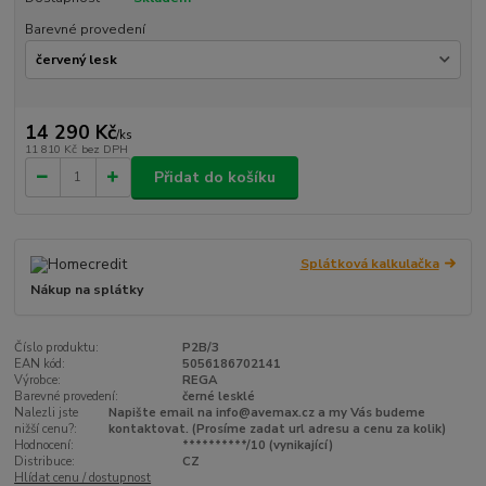
Barevné provedení
14 290 Kč
/
ks
11 810 Kč
bez DPH
Přidat do košíku
Splátková kalkulačka
Nákup na splátky
Číslo produktu:
P2B/3
EAN kód:
5056186702141
Výrobce:
REGA
Barevné provedení:
černé lesklé
Nalezli jste
Napište email na info@avemax.cz a my Vás budeme
nižší cenu?:
kontaktovat. (Prosíme zadat url adresu a cenu za kolik)
Hodnocení:
**********/10 (vynikající)
Distribuce:
CZ
Hlídat cenu / dostupnost