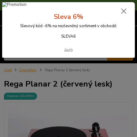
Sleva 6% na nezlevněné zboží s kódem SLEVA6
Sleva 6%
0
ks
za
0,00 Kč
Slevový kód -6% na nezlevněný sortiment v obchodě:
Menu
SLEVA6
Zavřít
Hledat
Úvod
Gramofony
Rega Planar 2 (červený lesk)
Rega Planar 2 (červený lesk)
Doprava ZDARMA