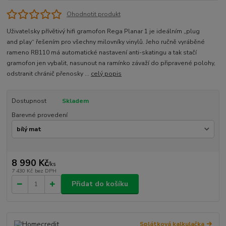
Ohodnotit produkt
Uživatelsky přívětivý hifi gramofon Rega Planar 1 je ideálním „plug
and play“ řešením pro všechny milovníky vinylů. Jeho ručně vyráběné
rameno RB110 má automatické nastavení anti-skatingu a tak stačí
gramofon jen vybalit, nasunout na ramínko závaží do připravené polohy,
odstranit chránič přenosky ...
celý popis
Dostupnost
Skladem
Barevné provedení
8 990 Kč
/
ks
7 430 Kč
bez DPH
Přidat do košíku
Splátková kalkulačka