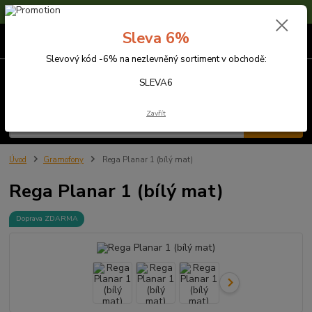
Sleva 6% na nezlevněné zboží s kódem SLEVA6
Sleva 6%
0
ks
za
0,00 Kč
Slevový kód -6% na nezlevněný sortiment v obchodě:
Menu
SLEVA6
Zavřít
Hledat
Úvod
Gramofony
Rega Planar 1 (bílý mat)
Rega Planar 1 (bílý mat)
Doprava ZDARMA