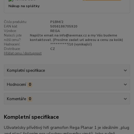
Nákup na splátky
Číslo produktu:
P1BM/2
EAN kód:
5056186705920
Výrobce:
REGA
Nalezli jste
Napište email na info@avemax.cz a my Vás budeme
nižší cenu?:
kontaktovat. (Prosíme zadat url adresu a cenu za kolik)
Hodnocení:
**********/10 (vynikající)
Distribuce:
CZ
Hlídat cenu / dostupnost
Kompletní specifikace
Hodnocení
0
Komentáře
0
Kompletní specifikace
Uživatelsky přívětivý hifi gramofon Rega Planar 1 je ideálním „plug
and play“ řešením pro všechny milovníky vinylů. Jeho ručně