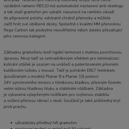
vyráběné rameno RB110 má automatické nastavení anti-skatingu
a tak stačí gramofon jen vybalit, nasunout na ramínko závaží
do připravené polohy, odstranit chránič přenosky a můžete
začít hrát své oblíbené desky. Společně s kvalitní MM přenoskou
Rega Carbon tak poskytne neuvěřitelný výkon daleko přesahující
jeho cenovou kategorii.
Základnu gramofonu tvoří rigidní termoset s matnou povrchovou
úpravou. Nový talíř se setrvačníkovým efektem pro minimalizaci
kolísání otáček je usazen na unášeči a patentovaném přesném
kuličkovém ložisku z mosazi. Talíř je poháněn EBLT řemínkem
(používaným u modelů Planar 8 a Planar 10) pomocí
24V synchronního motoru s hliníkovou kladkou, přesným řízením,
velmi nízkou hladinou hluku a stabilními otáčkami. Základna
je vybavena vylepšenými nožičkami pro zvýšenou stabilitu
a snížení přenosu vibrací z okolí. Součástí je také průhledný kryt
proti prachu.
uživatelsky přívětivý hifi gramofon
nastavení možné za méně než 30 sekund