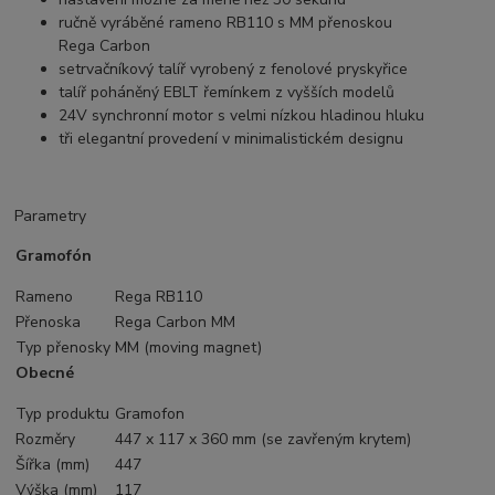
ručně vyráběné rameno RB110 s MM přenoskou
Rega Carbon
setrvačníkový talíř vyrobený z fenolové pryskyřice
talíř poháněný EBLT řemínkem z vyšších modelů
24V synchronní motor s velmi nízkou hladinou hluku
tři elegantní provedení v minimalistickém designu
Parametry
Gramofón
Rameno
Rega RB110
Přenoska
Rega Carbon MM
Typ přenosky
MM (moving magnet)
Obecné
Typ produktu
Gramofon
Rozměry
447 x 117 x 360 mm (se zavřeným krytem)
Šířka (mm)
447
Výška (mm)
117