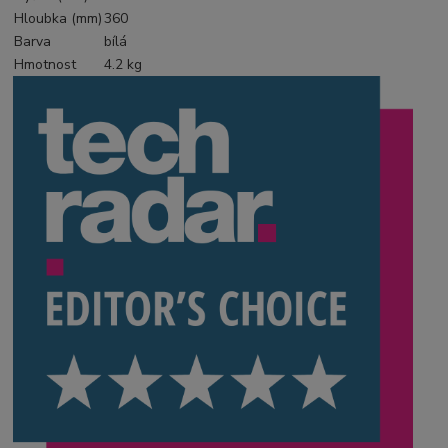
Hloubka (mm)
360
Barva
bílá
Hmotnost
4.2 kg