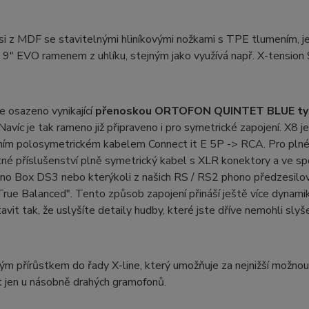
i z MDF se stavitelnými hliníkovými nožkami s TPE tlumením, je 
 9" EVO ramenem z uhlíku, stejným jako využívá např. X-tension 
 osazeno vynikající
přenoskou ORTOFON QUINTET BLUE ty
Navíc je tak rameno již připraveno i pro symetrické zapojení. X
ním polosymetrickém kabelem Connect it E 5P -> RCA. Pro plné 
é příslušenství plně symetrický kabel s XLR konektory a ve sp
no Box DS3 nebo kterýkoli z našich RS / RS2 phono předzesilov
True Balanced". Tento způsob zapojení přináší ještě více dynam
avit tak, že uslyšíte detaily hudby, které jste dříve nemohli slyš
ým přírůstkem do řady X-line, který umožňuje za nejnižší možnou c
 jen u násobně drahých gramofonů.