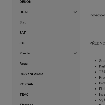
DENON
DUAL
Povrchovo
Elac
EAT
JBL
PŘEDNO
Pro-Ject
Gra
Rega
Kar
Těž
Rekkord Audio
Pre
Inv
ROKSAN
Ele
Inv
TEAC
Výš
Thorens