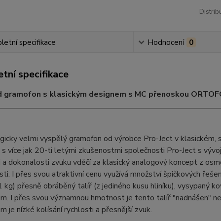
Distrib
etní specifikace
Hodnocení
0
tní specifikace
d gramofon s klasickým designem s MC přenoskou ORT
icky velmi vyspělý gramofon od výrobce Pro-Ject v klasickém, 
 s více jak 20-ti letými zkušenostmi společnosti Pro-Ject s vý
 a dokonalosti zvuku vděčí za klasický analogový koncept z osm
ti. I přes svou atraktivní cenu využívá množství špičkových řešen
1 kg) přesně obráběný talíř (z jediného kusu hliníku), vysypan
m. I přes svou významnou hmotnost je tento talíř "nadnášen" n
 je nízké kolísání rychlosti a přesnější zvuk.