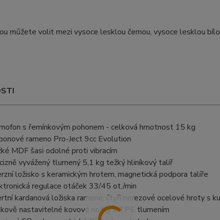
u můžete volit mezi vysoce lesklou černou, vysoce lesklou bíl
STI
mofon s řemínkovým pohonem - celková hmotnost 15 kg
bonové rameno Pro-Ject 9cc Evolution
ké MDF šasi odolné proti vibracím
cizně vyvážený tlumený 5,1 kg težký hliníkový talíř
erzní ložisko s keramickým hrotem, magnetická podpora talíře
ktronická regulace otáček 33/45 ot./min
ertní kardanová ložiska ramene; čtyři nerezové ocelové hroty s k
kově nastavitelné kovové nožky s TPE tlumením