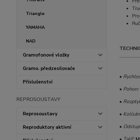
Pré
Tru
Triangle
Pro
Ruč
YAMAHA
NAD
TECHNIC
Gramofonové vložky
Gramo. předzesilovače
•
Rychlos
Příslušenství
•
Pohon:
REPROSOUSTAVY
•
Rozptyl
Reprosoustavy
•
Kolísání
•
Odstup 
Reproduktory aktivní
•
Talíř:
M