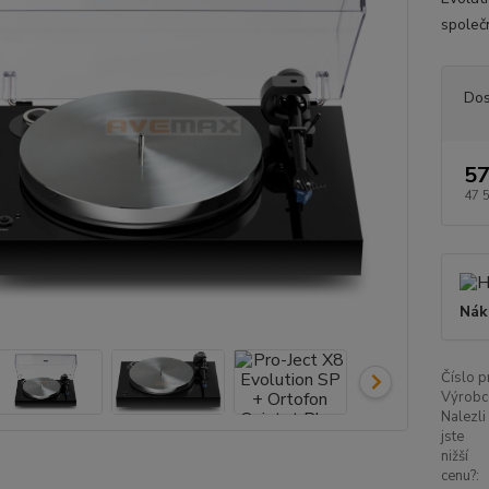
společ
Dos
57
47 
Nák
Číslo p
Výrobc
Nalezli
jste
nižší
cenu?: