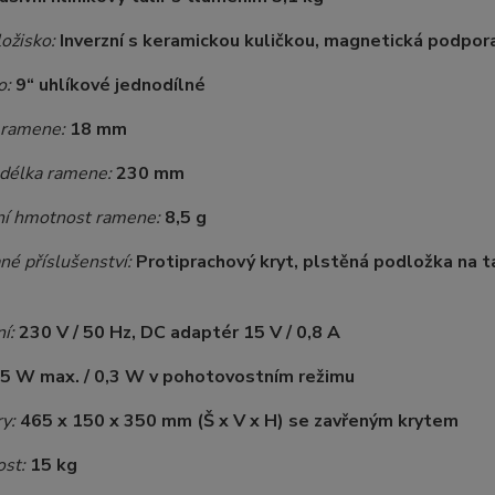
ložisko:
Inverzní s keramickou kuličkou, magnetická podpor
o:
9“ uhlíkové jednodílné
 ramene:
18 mm
 délka ramene:
230 mm
ní hmotnost ramene:
8,5 g
é příslušenství:
Protiprachový kryt, plstěná podložka na ta
í:
230 V / 50 Hz, DC adaptér 15 V / 0,8 A
5 W max. / 0,3 W v pohotovostním režimu
y:
465 x 150 x 350 mm (Š x V x H) se zavřeným krytem
st:
15 kg