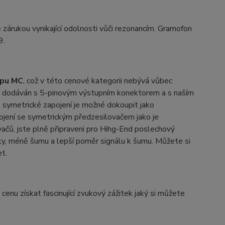
zárukou vynikající odolnosti vůči rezonancím. Gramofon
9.
pu MC
, což v této cenové kategorii nebývá vůbec
8 je dodáván s 5-pinovým výstupním konektorem a s naším
symetrické zapojení je možné dokoupit jako
ojení se symetrickým předzesilovačem jako je
ačů, jste plně připraveni pro Hihg-End poslechový
iky, méně šumu a lepší poměr signálu k šumu. Můžete si
et.
enu získat fascinující zvukový zážitek jaký si můžete