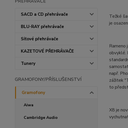
PŘEHRÁVAČE
SACD a CD přehrávače
Težké šas
je osazen
BLU-RAY přehrávače
Síťové přehrávače
Rameno je
KAZETOVÉ PŘEHRÁVAČE
obvyklé. 
standard
Tunery
samostatn
např. Pho
GRAMOFONY/PŘÍSLUŠENSTVÍ
zážitek "
to předst
Gramofony
Aiwa
X8 je nov
vychutnat
Cambridge Audio