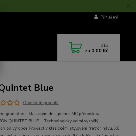
Přihlášení
0
ks
za
0,00 Kč
Quintet Blue
Ohodnotit produkt
nd gramofon s klasickým designem s MC přenoskou
ON QUINTET BLUE Technologicky velmi vyspělý
on od výrobce Pro-Ject v klasickém, stylovém "retro" hávu. X8
on, byl navržen a sestrojen s více jak 20-ti letými zkušenostmi