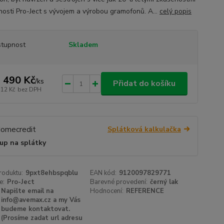
nosti Pro-Ject s vývojem a výrobou gramofonů. A...
celý popis
tupnost
Skladem
 490 Kč
/
ks
Přidat do košíku
512 Kč
bez DPH
Splátková kalkulačka
up na splátky
roduktu:
9pxt8ehbspqblu
EAN kód:
9120097829771
e:
Pro-Ject
Barevné provedení:
černý lak
Napište email na
Hodnocení:
REFERENCE
info@avemax.cz a my Vás
budeme kontaktovat.
(Prosíme zadat url adresu