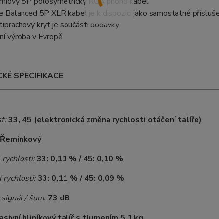
miový 5P polosymetrický RCA phono kabel
e Balanced 5P XLR kabel je k dispozici jako samostatné přísluš
tiprachový kryt je součástí dodávky
ní výroba v Evropě
KÉ SPECIFIKACE
t:
33, 45 (elektronická změna rychlosti otáčení talíře)
Řemínkový
 rychlosti:
33: 0,11 % / 45: 0,10 %
 rychlosti:
33: 0,11 % / 45: 0,09 %
signál / šum:
73 dB
asivní hliníkový talíř s tlumením 5,1 kg