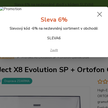
Sleva 6% na nezlevněné zboží s kódem SLEVA6
..
KONTAKTY
O NÁS
POPTÁVKA ZBOŽÍ - KALKULACE
Sleva 6%
Slevový kód -6% na nezlevněný sortiment v obchodě:
Hledat
SLEVA6
Zavřít
Gramofony
Pro-Ject X8 Evolution SP + Ortofon Quintet Blue
Ject X8 Evolution SP + Ortofon 
Doprava ZDARMA
High-E
ORTOF
gramof
Evoluti