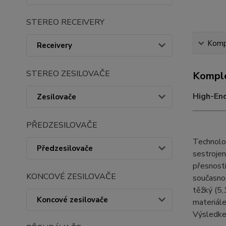
STEREO RECEIVERY
Kompl
Receivery
STEREO ZESILOVAČE
Komple
High-En
Zesilovače
PŘEDZESILOVAČE
Technolog
Předzesilovače
sestrojen
přesnosti
KONCOVÉ ZESILOVAČE
současnos
těžký (5,
Koncové zesilovače
materiále
Výsledkem