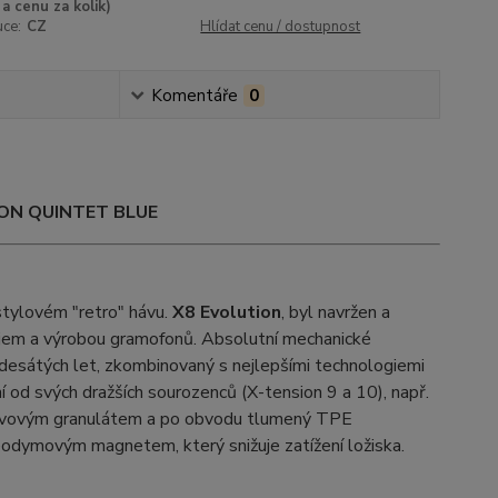
a cenu za kolik)
uce:
CZ
Hlídat cenu / dostupnost
Komentáře
0
OFON QUINTET BLUE
stylovém "retro" hávu.
X8 Evolution
, byl navržen a
vojem a výrobou gramofonů. Absolutní mechanické
desátých let, zkombinovaný s nejlepšími technologiemi
í od svých dražších sourozenců (X-tension 9 a 10), např.
ý kovovým granulátem a po obvodu tlumený TPE
eodymovým magnetem, který snižuje zatížení ložiska.