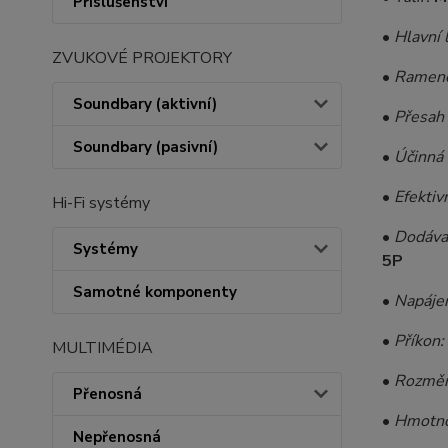
Příslušenství
•
Hlavní 
ZVUKOVÉ PROJEKTORY
•
Ramen
Soundbary (aktivní)
•
Přesah
Soundbary (pasivní)
•
Účinná
•
Efektiv
Hi-Fi systémy
•
Dodávan
Systémy
5P
Samotné komponenty
•
Napájen
•
Příkon:
MULTIMÉDIA
•
Rozměr
Přenosná
•
Hmotno
Nepřenosná