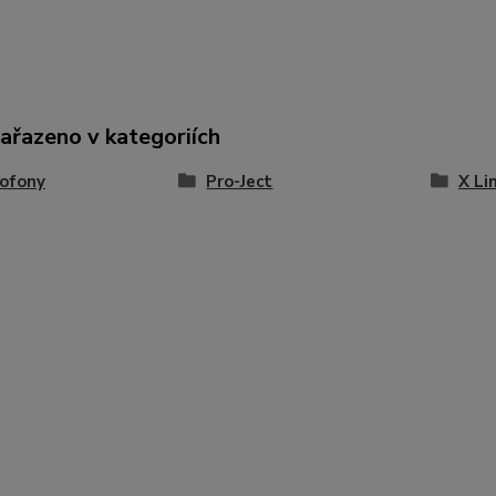
zařazeno v kategoriích
ofony
Pro-Ject
X Li