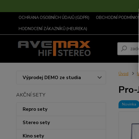
OCHRANA OSOBNÍCH ÚDAJŮ (GDPR)
OBCHODNÍ PODMÍNKY .
HODNOCENÍ ZÁKAZNÍKŮ (HEUREKA)
Úvod
Výprodej DEMO ze studia
Pro-
AKČNÍ SETY
Novinka
Repro sety
Stereo sety
Kino sety