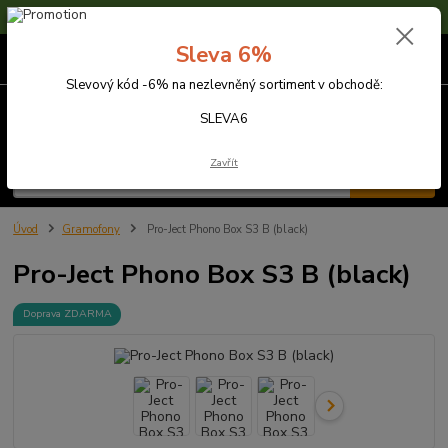
Sleva 6% na nezlevněné zboží s kódem SLEVA6
Sleva 6%
0
ks
za
0,00 Kč
Slevový kód -6% na nezlevněný sortiment v obchodě:
Menu
SLEVA6
Zavřít
Hledat
Úvod
Gramofony
Pro-Ject Phono Box S3 B (black)
Pro-Ject Phono Box S3 B (black)
Doprava ZDARMA