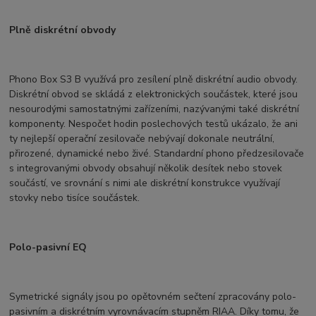
Plně diskrétní obvody
Phono Box S3 B využívá pro zesílení plně diskrétní audio obvody.
Diskrétní obvod se skládá z elektronických součástek, které jsou
nesourodými samostatnými zařízeními, nazývanými také diskrétní
komponenty. Nespočet hodin poslechových testů ukázalo, že ani
ty nejlepší operační zesilovače nebývají dokonale neutrální,
přirozené, dynamické nebo živé. Standardní phono předzesilovače
s integrovanými obvody obsahují několik desítek nebo stovek
součástí, ve srovnání s nimi ale diskrétní konstrukce využívají
stovky nebo tisíce součástek.
Polo-pasivní EQ
Symetrické signály jsou po opětovném sečtení zpracovány polo-
pasivním a diskrétním vyrovnávacím stupněm RIAA. Díky tomu, že