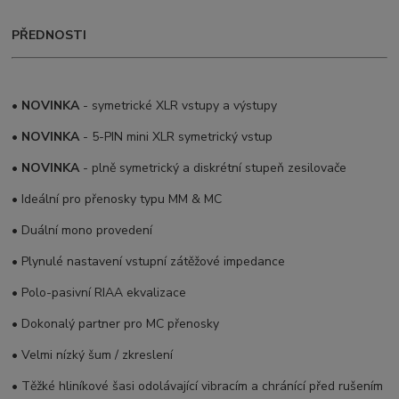
PŘEDNOSTI
•
NOVINKA
- symetrické XLR vstupy a výstupy
•
NOVINKA
- 5-PIN mini XLR symetrický vstup
•
NOVINKA
- plně symetrický a diskrétní stupeň zesilovače
• Ideální pro přenosky typu MM & MC
• Duální mono provedení
• Plynulé nastavení vstupní zátěžové impedance
• Polo-pasivní RIAA ekvalizace
• Dokonalý partner pro MC přenosky
• Velmi nízký šum / zkreslení
• Těžké hliníkové šasi odolávající vibracím a chránící před rušením