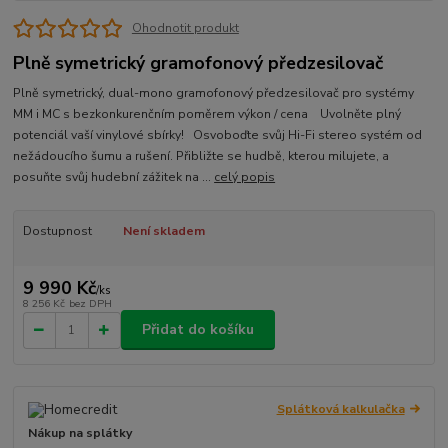
Ohodnotit produkt
Plně symetrický gramofonový předzesilovač
Plně symetrický, dual-mono gramofonový předzesilovač pro systémy
MM i MC s bezkonkurenčním poměrem výkon / cena Uvolněte plný
potenciál vaší vinylové sbírky! Osvoboďte svůj Hi-Fi stereo systém od
nežádoucího šumu a rušení. Přibližte se hudbě, kterou milujete, a
posuňte svůj hudební zážitek na ...
celý popis
Dostupnost
Není skladem
9 990 Kč
/
ks
8 256 Kč
bez DPH
Přidat do košíku
Splátková kalkulačka
Nákup na splátky