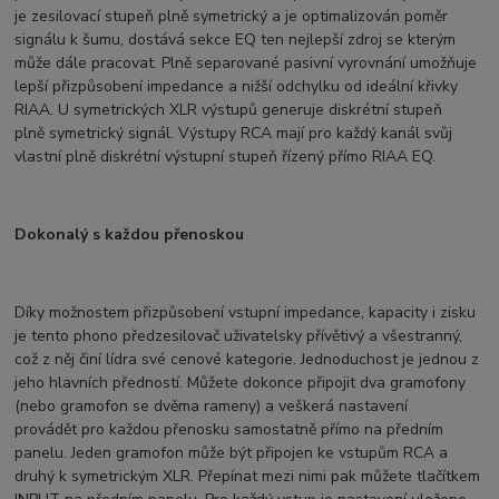
je zesilovací stupeň plně symetrický a je optimalizován poměr
signálu k šumu, dostává sekce EQ ten nejlepší zdroj se kterým
může dále pracovat. Plně separované pasivní vyrovnání umožňuje
lepší přizpůsobení impedance a nižší odchylku od ideální křivky
RIAA. U symetrických XLR výstupů generuje diskrétní stupeň
plně symetrický signál. Výstupy RCA mají pro každý kanál svůj
vlastní plně diskrétní výstupní stupeň řízený přímo RIAA EQ.
Dokonalý s každou přenoskou
Díky možnostem přizpůsobení vstupní impedance, kapacity i zisku
je tento phono předzesilovač uživatelsky přívětivý a všestranný,
což z něj činí lídra své cenové kategorie. Jednoduchost je jednou z
jeho hlavních předností. Můžete dokonce připojit dva gramofony
(nebo gramofon se dvěma rameny) a veškerá nastavení
provádět pro každou přenosku samostatně přímo na předním
panelu. Jeden gramofon může být připojen ke vstupům RCA a
druhý k symetrickým XLR. Přepínat mezi nimi pak můžete tlačítkem