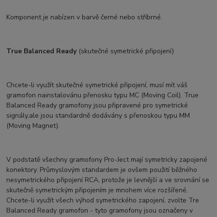
Komponent je nabízen v barvě černé nebo stříbrné.
True Balanced Ready
(skutečné symetrické připojení)
Chcete-li využít skutečné symetrické připojení, musí mít váš
gramofon nainstalovánu přenosku typu MC (Moving Coil). True
Balanced Ready gramofony jsou připravené pro symetrické
signály,ale jsou standardně dodávány s přenoskou typu MM
(Moving Magnet).
V podstatě všechny gramofony Pro-Ject mají symetricky zapojené
konektory. Průmyslovým standardem je ovšem použití běžného
nesymetrického připojení RCA, protože je levnější a ve srovnání se
skutečně symetrickým připojením je mnohem více rozšířené.
Chcete-li využít všech výhod symetrického zapojení, zvolte Tre
Balanced Ready gramofon - tyto gramofony jsou označeny v