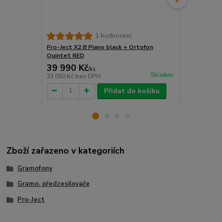
Pro-Ject X2 
1 hodnocení
Quintet RE
Pro-Ject X2 B Piano black + Ortofon
Quintet RED
39 990 Kč
39 990 
/
ks
Skladem
33 050 Kč
bez DPH
33 050 Kč
be
Přidat do košíku
Zboží zařazeno v kategoriích
Gramofony
Gramo. předzesilovače
Pro-Ject