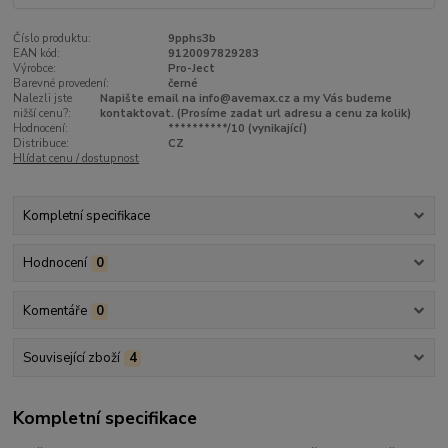
Číslo produktu:
9pphs3b
EAN kód:
9120097829283
Výrobce:
Pro-Ject
Barevné provedení:
černé
Nalezli jste
Napište email na info@avemax.cz a my Vás budeme
nižší cenu?:
kontaktovat. (Prosíme zadat url adresu a cenu za kolik)
Hodnocení:
**********/10 (vynikající)
Distribuce:
CZ
Hlídat cenu / dostupnost
Kompletní specifikace
Hodnocení
0
Komentáře
0
Související zboží
4
Kompletní specifikace