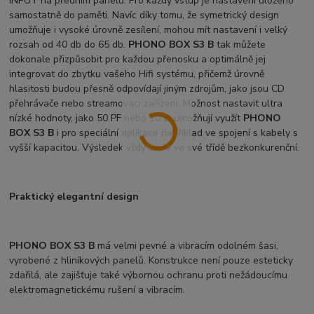
INPUT na předním panelu. Pro každý vstup je nastavení uloženo
samostatně do paměti. Navíc díky tomu, že symetrický design
umožňuje i vysoké úrovně zesílení, mohou mít nastavení i velký
rozsah od 40 db do 65 db.
PHONO BOX S3 B
tak můžete
dokonale přizpůsobit pro každou přenosku a optimálně jej
integrovat do zbytku vašeho Hifi systému, přičemž úrovně
hlasitosti budou přesně odpovídají jiným zdrojům, jako jsou CD
přehrávače nebo streamovací zařízení. Možnost nastavit ultra
nízké hodnoty, jako 50 PF nebo 10 Ω umožňují využít
PHONO
BOX S3 B
i pro speciální aplikace například ve spojení s kabely s
vyšší kapacitou. Výsledek vždy bude ve své třídě bezkonkurenční.
Praktický elegantní design
PHONO BOX S3 B
má velmi pevné a vibracím odolném šasi,
vyrobené z hliníkových panelů. Konstrukce není pouze esteticky
zdařilá, ale zajišťuje také výbornou ochranu proti nežádoucímu
elektromagnetickému rušení a vibracím.