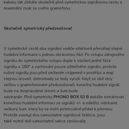
kabelu tak získáte skutečně plně symetrickou signálovou cestu a
maximální zvuk ze svého gramofonu.
Skutečně symetrický předzesilovač
V symetrické cestě oba signální vodiče efektivně přenášejí stejné
hudební informace s jednou obrácenou fází. Po vstupu zdrojového
signálu do symetrického vstupu dojde k otočení jedné fáze
signálu o 180° a zachování pouze užitečného signálu, protože
rušivé signály jsou před sečtením vzájemně v protifázi a mají
stejnou úroveň, dohromady se tedy vyruší. Když se obě vlny
sečtou v gramofonovém předzesilovači, konečný hudební signál
bude na dvojnásobné úrovni a šum bude
odstraněn. Plně symetrický
PHONO BOX S3 B
dokáže extrahovat
konečnou hudební informaci ze signálů +/- a odečíst, odstranit
veškerý šum, který by se mohl potenciálně přidat k přenosu.
Protože existují dva samostatné signálové řetězce, jsou
také nutné dvě samostatné sekce zesilovače.