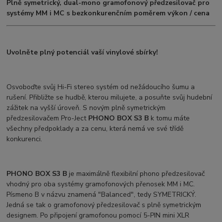
Plně symetrický, dual-mono gramofonový předzesilovač pro
systémy MM i MC s bezkonkurenčním poměrem výkon / cena
Uvolněte plný potenciál vaší vinylové sbírky!
Osvoboďte svůj Hi-Fi stereo systém od nežádoucího šumu a
rušení. Přibližte se hudbě, kterou milujete, a posuňte svůj hudební
zážitek na vyšší úroveň. S novým plně symetrickým
předzesilovačem Pro-Ject
PHONO BOX S3 B
k tomu máte
všechny předpoklady a za cenu, která nemá ve své třídě
konkurenci.
PHONO BOX S3 B
je maximálně flexibilní phono předzesilovač
vhodný pro oba systémy gramofonových přenosek MM i MC.
Písmeno B v názvu znamená "Balanced", tedy SYMETRICKÝ.
Jedná se tak o gramofonový předzesilovač s plně symetrickým
designem. Po připojení gramofonou pomocí 5-PIN mini XLR