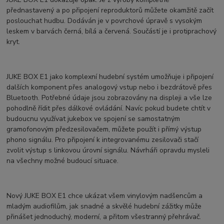
přednastavený a po připojení reproduktorů můžete okamžitě začít
poslouchat hudbu. Dodáván je v povrchové úpravě s vysokým
leskem v barvách černá, bílá a červená. Součástí je i protiprachový
kryt.
JUKE BOX E1 jako komplexní hudební systém umožňuje i připojení
dalších komponent přes analogový vstup nebo i bezdrátově přes
Bluetooth. Potřebné údaje jsou zobrazovány na displeji a vše lze
pohodlně řídit přes dálkové ovládání. Navíc pokud budete chtít v
budoucnu využívat jukebox ve spojení se samostatným
gramofonovým předzesilovačem, můžete použít i přímý výstup
phono signálu. Pro připojení k integrovanému zesilovači stačí
zvolit výstup s linkovou úrovní signálu. Návrháři opravdu mysleli
na všechny možné budoucí situace.
Nový JUKE BOX E1 chce ukázat všem vinylovým nadšencům a
mladým audiofilům, jak snadné a skvělé hudební zážitky může
přinášet jednoduchý, moderní, a přitom všestranný přehrávač.