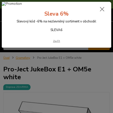
Sleva 6% na nezlevněné zboží s kódem SLEVA6
Sleva 6%
0
ks
za
0,00 Kč
Slevový kód -6% na nezlevněný sortiment v obchodě:
Menu
SLEVA6
Zavřít
Hledat
Úvod
Gramofony
Pro-Ject JukeBox E1 + OM5e white
Pro-Ject JukeBox E1 + OM5e
white
Doprava ZDARMA