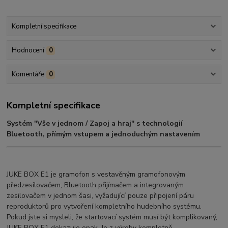
Kompletní specifikace
Hodnocení
0
Komentáře
0
Kompletní specifikace
Systém "Vše v jednom / Zapoj a hraj" s technologií
Bluetooth, přímým vstupem a jednoduchým nastavením
JUKE BOX E1 je gramofon s vestavěným gramofonovým
předzesilovačem, Bluetooth přijímačem a integrovaným
zesilovačem v jednom šasi, vyžadující pouze připojení páru
reproduktorů pro vytvoření kompletního hudebního systému.
Pokud jste si mysleli, že startovací systém musí být komplikovaný,
JUKE BOX E1 dokazuje opak. Je z výroby kompletně