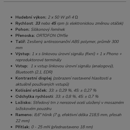
Hudební výkon:
2 x 50 W při 4 Ω
Rychlost
:
33
nebo
45
rpm (s elektronickou změnou otáček)
Pohon:
Silikonový řemínek
Přenoska:
ORTOFON OM5e
Talíř:
Zesílený a
ntirezonanční ABS polymer, průměr 300
mm
Výstup:
1 x s linkovou úrovní signálu (fixní) + 1 x Phono +
reproduktorové terminály
Vstup:
1 x vstup linkovou úrovní signálu (analogový),
Bluetooth (2.1, EDR)
Kontrastní displej
(zobrazení nastavené hlasitosti a
aktuálně používaných vstupů)
K
olísání otáček:
33: ± 0,29 %, 45: ± 0,27 %
Odchylka rychlosti
:
33: ± 0,8 %, 45: ± 0,7 %
Ložisko:
Středový trn z nerezové oceli uložený v mosazném
ložiskovém pouzdru
Rameno:
8,6" hliník (7 g, efektivní délka
218,5 mm, přesah
22 mm)
Přítlak:
0 - 25 mN (přednastaveno 18 nm)