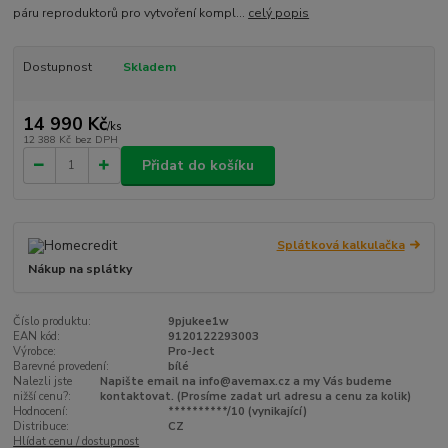
páru reproduktorů pro vytvoření kompl...
celý popis
Dostupnost
Skladem
14 990 Kč
/
ks
12 388 Kč
bez DPH
Přidat do košíku
Splátková kalkulačka
Nákup na splátky
Číslo produktu:
9pjukee1w
EAN kód:
9120122293003
Výrobce:
Pro-Ject
Barevné provedení:
bílé
Nalezli jste
Napište email na info@avemax.cz a my Vás budeme
nižší cenu?:
kontaktovat. (Prosíme zadat url adresu a cenu za kolik)
Hodnocení:
**********/10 (vynikající)
Distribuce:
CZ
Hlídat cenu / dostupnost