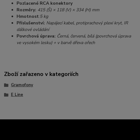
Pozlacené RCA konektory
Rozměry:
415 (Š) × 118 (V) ×
334 (H) mm
Hmotnost
:
5 kg
Příslušenství:
Napájecí
kabel, protiprachový plexi kryt, IR
dálkové ovládání
Povrchová úprava:
Černá, červená, bílá (povrchová úprava
ve vysokém lesku) + v barvě dřeva ořech
Zboží zařazeno v kategoriích
Gramofony
E Line