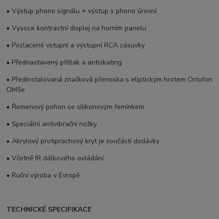
• Výstup phono signálu + výstup s phono úrovní
• Vysoce kontrastní displej na horním panelu
• Pozlacené vstupní a výstupní RCA zásuvky
• Přednastavený přítlak a antiskating
• Předinstalovaná značková přenoska s eliptickým hrotem Ortofon
OM5e
• Řemenový pohon se silikonovým řemínkem
• Speciální antivibrační nožky
• Akrylový protiprachový kryt je součástí dodávky
• Včetně IR dálkového ovládání
• Ruční výroba v Evropě
TECHNICKÉ SPECIFIKACE