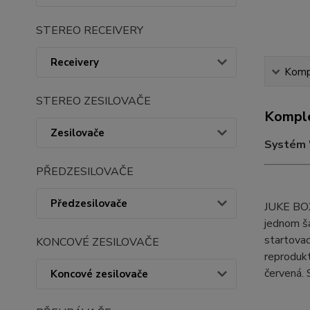
STEREO RECEIVERY
Receivery
Kompl
STEREO ZESILOVAČE
Komple
Zesilovače
Systém "
PŘEDZESILOVAČE
Předzesilovače
JUKE BOX
jednom ša
startova
KONCOVÉ ZESILOVAČE
reprodukt
červená. 
Koncové zesilovače