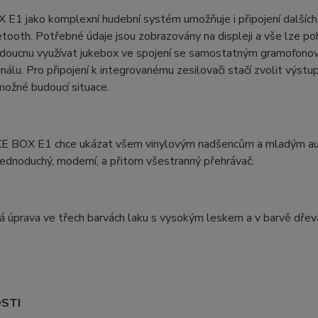
 E1 jako komplexní hudební systém umožňuje i připojení dalšíc
tooth. Potřebné údaje jsou zobrazovány na displeji a vše lze po
budoucnu využívat jukebox ve spojení se samostatným gramofono
nálu. Pro připojení k integrovanému zesilovači stačí zvolit výstup
ožné budoucí situace.
E BOX E1 chce ukázat všem vinylovým nadšencům a mladým audio
jednoduchý, moderní, a přitom všestranný přehrávač.
 úprava ve třech barvách laku s vysokým leskem a v barvě dřev
STI