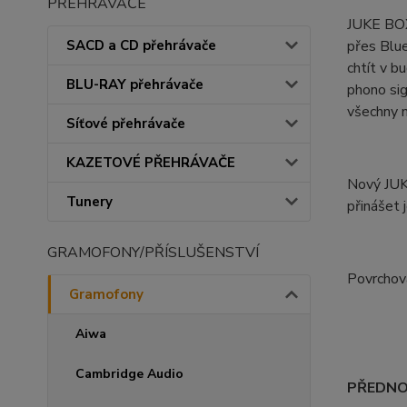
PŘEHRÁVAČE
JUKE BOX
SACD a CD přehrávače
přes Blue
chtít v 
BLU-RAY přehrávače
phono sig
všechny m
Síťové přehrávače
KAZETOVÉ PŘEHRÁVAČE
Nový JUK
Tunery
přinášet 
GRAMOFONY/PŘÍSLUŠENSTVÍ
Povrchová
Gramofony
Aiwa
Cambridge Audio
PŘEDNO