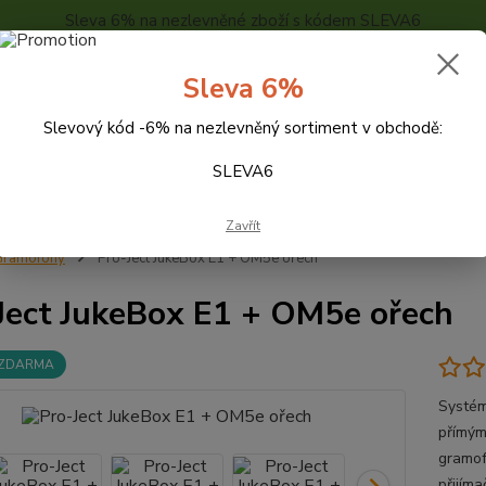
Sleva 6% na nezlevněné zboží s kódem SLEVA6
..
KONTAKTY
O NÁS
POPTÁVKA ZBOŽÍ - KALKULACE
Sleva 6%
Slevový kód -6% na nezlevněný sortiment v obchodě:
Hledat
SLEVA6
Zavřít
Gramofony
Pro-Ject JukeBox E1 + OM5e ořech
Ject JukeBox E1 + OM5e ořech
 ZDARMA
Systém
přímým
gramof
přijím