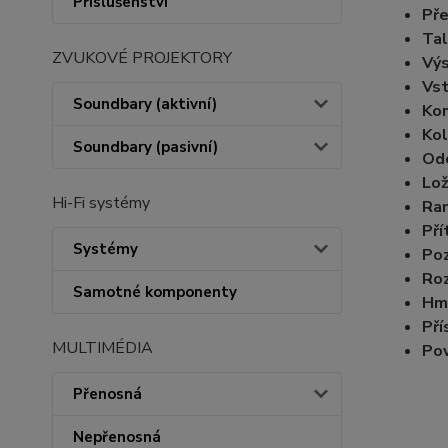
Příslušenství
Př
Tal
ZVUKOVÉ PROJEKTORY
Výs
Vst
Soundbary (aktivní)
Kon
K
ol
Soundbary (pasivní)
Odc
Lož
Hi-Fi systémy
Ra
Pří
Systémy
Po
Ro
Samotné komponenty
Hm
Pří
MULTIMÉDIA
Pov
Přenosná
Nepřenosná