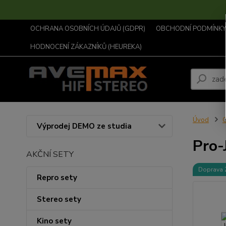
OCHRANA OSOBNÍCH ÚDAJŮ (GDPR)
OBCHODNÍ PODMÍNKY .
HODNOCENÍ ZÁKAZNÍKŮ (HEUREKA)
Úvod
Výprodej DEMO ze studia
Pro-
AKČNÍ SETY
Doprava
Repro sety
Stereo sety
Kino sety