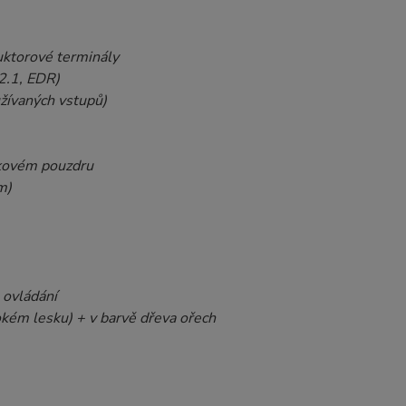
duktorové terminály
(2.1, EDR)
užívaných vstupů)
skovém pouzdru
m)
 ovládání
okém lesku) + v barvě dřeva ořech