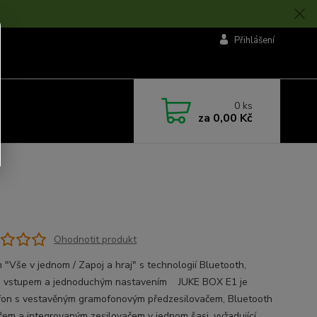
Přihlášení
0
ks
za
0,00 Kč
Ohodnotit produkt
 "Vše v jednom / Zapoj a hraj" s technologií Bluetooth,
 vstupem a jednoduchým nastavením JUKE BOX E1 je
on s vestavěným gramofonovým předzesilovačem, Bluetooth
ačem a integrovaným zesilovačem v jednom šasi, vyžadující