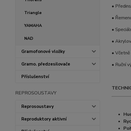
• Předin
Triangle
• Řemeno
YAMAHA
• Speciál
NAD
• Akrylov
Gramofonové vložky
• Včetně
Gramo. předzesilovače
• Ruční v
Příslušenství
TECHNIC
REPROSOUSTAVY
Reprosoustavy
Hud
Reproduktory aktivní
Ryc
Po