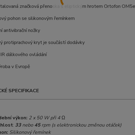
stalovaná značková přenoska s eliptickým hrotem Ortofon OM5
vý pohon se silikonovým řemínkem
ní antivibrační nožky
ý protiprachový kryt je součástí dodávky
 IR dálkového ovládání
ýroba v Evropě
KÉ SPECIFIKACE
ební výkon:
2 x 50 W při 4 Ω
hlost
:
33
nebo
45
rpm (s elektronickou změnou otáček)
hon:
Silikonový řemínek