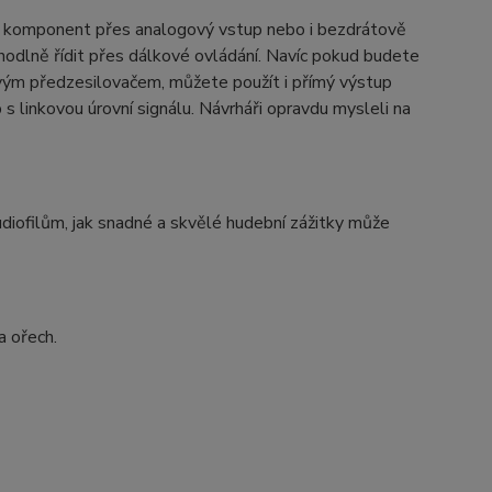
h komponent přes analogový vstup nebo i bezdrátově
hodlně řídit přes dálkové ovládání. Navíc pokud budete
vým předzesilovačem, můžete použít i přímý výstup
 s linkovou úrovní signálu. Návrháři opravdu mysleli na
filům, jak snadné a skvělé hudební zážitky může
a ořech.