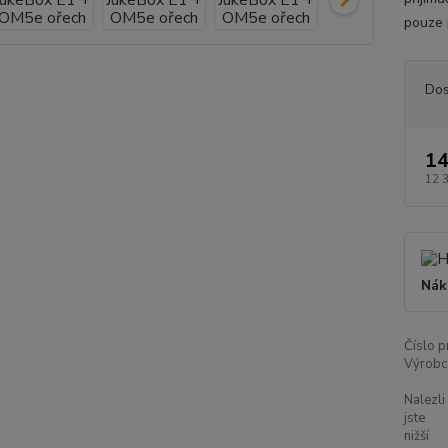
pouze 
Dos
14
12 
Nák
Číslo p
Výrobc
Nalezli
jste
nižší