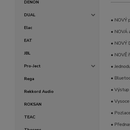
DENON
DUAL
• NOVÝ p
Elac
• NOVÁ a
EAT
• NOVÝ D
JBL
• NOVĚ ř
Pro-Ject
• Jednod
• Bluetoo
Rega
• Výstup 
Rekkord Audio
• Vysoce 
ROKSAN
• Pozlac
TEAC
• Přednas
Thorens