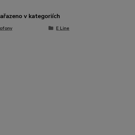
zařazeno v kategoriích
ofony
E Line