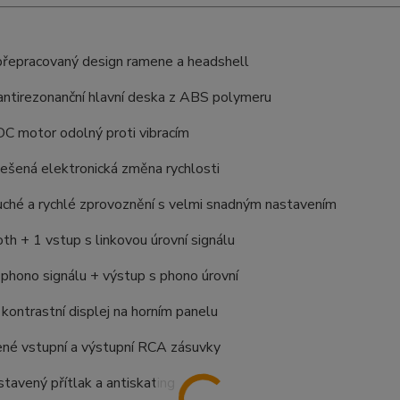
řepracovaný design ramene a headshell
ntirezonanční hlavní deska z ABS polymeru
C motor odolný proti vibracím
ešená elektronická změna rychlosti
uché a rychlé zprovoznění s velmi snadným nastavením
th + 1 vstup s linkovou úrovní signálu
phono signálu + výstup s phono úrovní
kontrastní displej na horním panelu
ené vstupní a výstupní RCA zásuvky
tavený přítlak a antiskating