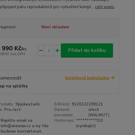
připojení páru reproduktorů pro vytvoření kompl...
celý popis
tupnost
Není skladem
 990 Kč
/
ks
Přidat do košíku
388 Kč
bez DPH
Splátková kalkulačka
up na splátky
roduktu:
9pjukee1wln
EAN kód:
9120122298121
e:
Pro-Ject
Barevné
ořech
provedení:
(WALNUT)
Napište email na
Hodnocení:
**********/10
info@avemax.cz a my Vás
(vynikající)
budeme kontaktovat.