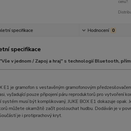
cenu?:
Distrib
etní specifikace
Hodnocení
0
tní specifikace
Vše v jednom / Zapoj a hraj" s technologií Bluetooth, p
 E1 je gramofon s vestavěným gramofonovým předzesilovačem,
si, vyžadující pouze připojení páru reproduktorů pro vytvoření k
cí systém musí být komplikovaný, JUKE BOX E1 dokazuje opak. J
orů můžete okamžitě začít poslouchat hudbu. Dodáván je v povr
Součástí je i protiprachový kryt.