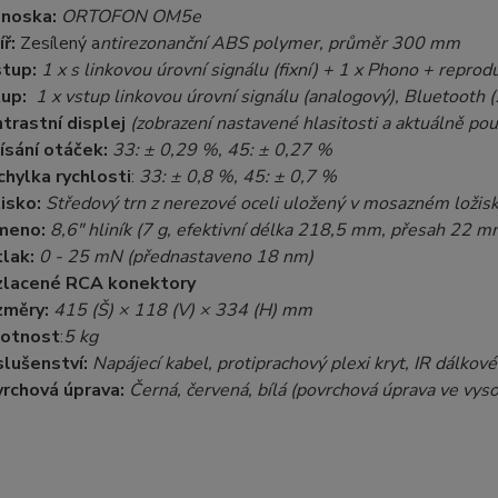
enoska:
ORTOFON OM5e
íř:
Zesílený a
ntirezonanční ABS polymer, průměr 300 mm
tup:
1 x s linkovou úrovní signálu (fixní) + 1 x Phono + repro
up:
1 x vstup linkovou úrovní signálu (analogový), Bluetooth 
trastní displej
(zobrazení nastavené hlasitosti a aktuálně po
ísání otáček:
33: ± 0,29 %, 45: ± 0,27 %
hylka rychlosti
:
33: ± 0,8 %, 45: ± 0,7 %
isko:
Středový trn z nerezové oceli uložený v mosazném loži
meno:
8,6" hliník (7 g, efektivní délka
218,5 mm, přesah 22 m
tlak:
0 - 25 mN (přednastaveno 18 nm)
zlacené RCA konektory
změry:
415 (Š) × 118 (V) ×
334 (H) mm
otnost
:
5 kg
slušenství:
Napájecí
kabel, protiprachový plexi kryt, IR dálkové
rchová úprava:
Černá, červená, bílá (povrchová úprava ve vys