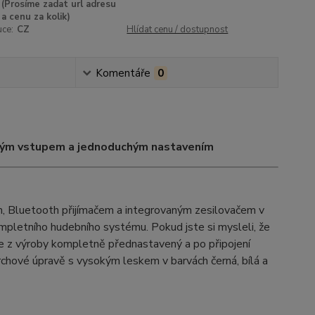
(Prosíme zadat url adresu
a cenu za kolik)
uce:
CZ
Hlídat cenu / dostupnost
Komentáře
0
římým vstupem a jednoduchým nastavením
 Bluetooth přijímačem a integrovaným zesilovačem v
ompletního hudebního systému. Pokud jste si mysleli, že
e z výroby kompletně přednastavený a po připojení
chové úpravě s vysokým leskem v barvách černá, bílá a