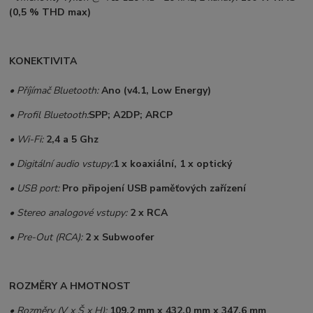
(0,5 % THD max)
KONEKTIVITA
• Příjímač Bluetooth:
Ano (v4.1, Low Energy)
•
Profil Bluetooth:
SPP; A2DP; ARCP
• Wi-Fi:
2,4 a 5 Ghz
• Digitální audio vstupy:
1 x koaxiální, 1 x optický
•
USB port:
Pro připojení USB paměťových zařízení
• Stereo analogové vstupy:
2 x RCA
• Pre-Out (RCA):
2 x Subwoofer
ROZMĚRY A HMOTNOST
• Rozměry (V x Š x H):
109,2 mm x 432,0 mm x 347,6 mm