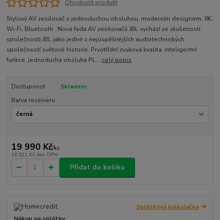
Ohodnotit produkt
Stylový AV zesilovač s jednoduchou obsluhou, moderním designem, 8K,
Wi-Fi, Bluetooth Nová řada AV zesilovačů JBL vychází ze zkušeností
společnosti JBL jako jedné z nejúspěšnějších audiotechnických
společností světové historie. Prvotřídní zvuková kvalita, inteligentní
funkce, jednoduchá obsluha PL...
celý popis
Dostupnost
Skladem
Barva receiveru
19 990 Kč
/
ks
16 521 Kč
bez DPH
Přidat do košíku
Splátková kalkulačka
Nákup na splátky