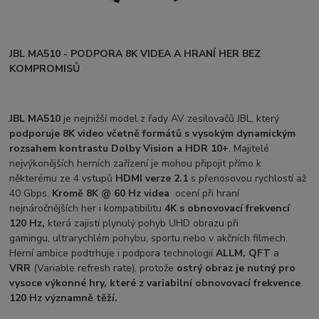
JBL MA510 - PODPORA 8K VIDEA A HRANÍ HER BEZ
KOMPROMISŮ
JBL MA510
je nejnižší model z řady AV zesilovačů JBL, který
podporuje 8K video včetně formátů s vysokým dynamickým
rozsahem kontrastu Dolby Vision a HDR 10+
. Majitelé
nejvýkonějších herních zařízení je mohou připojit přímo k
některému ze 4 vstupů
HDMI verze 2.1
s přenosovou rychlostí až
40 Gbps.
Kromě 8K
@ 60 Hz
videa
ocení při hraní
nejnáročnějších her i kompatibilitu
4K
s obnovovací frekvencí
120 Hz,
která zajistí plynulý pohyb UHD obrazu při
gamingu,
ultrarychlém pohybu, sportu nebo v akčních filmech.
Herní ambice podtrhuje i podpora
technologií
ALLM, QFT
a
VRR
(Variable refresh rate), protože
o
strý
obraz je nutný pro
vysoce výkonné hry, které z variabilní obnovovací frekvence
120 Hz významně těží.