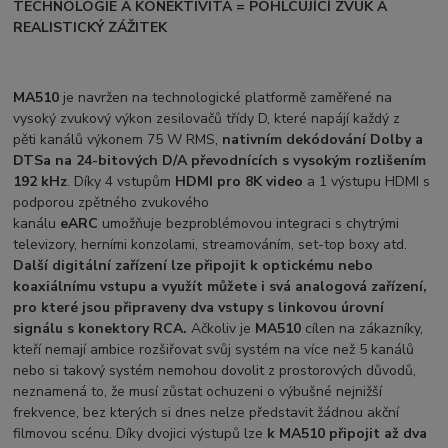
TECHNOLOGIE A KONEKTIVITA = POHLCUJÍCÍ ZVUK
A
REALISTICKÝ ZÁŽITEK
MA510
je navržen na technologické platformě zaměřené na
vysoký zvukový výkon zesilovačů třídy D, které napájí každý z
pěti kanálů výkonem 75 W RMS,
nativním dekódování Dolby a
DTS
a na 24-bitových D/A převodnících s vysokým rozlišením
192 kHz
. Díky 4 vstupům
HDMI pro 8K video
a 1 výstupu HDMI s
podporou zpětného zvukového
kanálu
eARC
umožňuje bezproblémovou integraci s chytrými
televizory, herními konzolami, streamováním, set-top boxy atd.
Další digitální zařízení
lze připojit k optickému nebo
koaxiálnímu vstupu a využít můžete i svá analogová zařízení,
pro které jsou připraveny dva vstupy s linkovou úrovní
signálu s konektory RCA.
Ačkoliv je
MA510
cílen na zákazníky,
kteří nemají ambice rozšiřovat svůj systém na více než 5 kanálů
nebo si takový systém nemohou dovolit z prostorových důvodů,
neznamená to, že musí zůstat ochuzeni o výbušné nejnižší
frekvence, bez kterých si dnes nelze představit žádnou akční
filmovou scénu. Díky dvojici výstupů lze
k MA510 připojit až dva