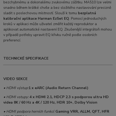
bezchybnému a dokonalému zvukovému zážitku. MA510 lze velmi
snadno během krátké chvíle a bez složitého nastavování precizně
sladit s poslechovou místností. Slouží k tomu
bezplatná
kalibrační aplikace Harman EzSet EQ
. Pomocí jednoduchých
kroků v aplikaci může uživatel změřit každý reproduktor a
aplikovat automatické nastavení EQ. Zkušenější integrátoři mohou
v případě potřeby upravit EQ křivku ručně podle osobních
preferencí.
TECHNICKÉ SPECIFIKACE
VIDEO SEKCE
• HDMI výstup:
1 x eARC (Audio Return Channel)
• HDMI vstupy:
4 x HDMI 2.1, HDCP 2.3 s podporou ultra HD
videa 8K / 60 Hz a 4K / 120 Hz, HDR 10+, Dolby Vision
• HDMI podpora herních funkcí:
Gaming
VRR, ALLM, QFT, HFR