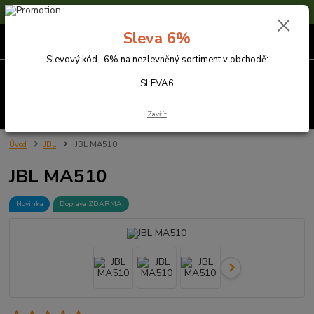
Sleva 6% na nezlevněné zboží s kódem SLEVA6
Sleva 6%
0
ks
za
0,00 Kč
Slevový kód -6% na nezlevněný sortiment v obchodě:
Menu
SLEVA6
Hledat
Zavřít
Úvod
JBL
JBL MA510
JBL MA510
Novinka
Doprava ZDARMA