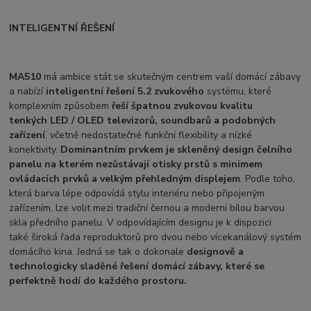
INTELIGENTNÍ ŘEŠENÍ
MA510
má ambice stát se skutečným centrem vaší domácí zábavy
a nabízí
inteligentní řešení 5.2 zvukového
systému, které
komplexním způsobem
řeší špatnou zvukovou kvalitu
tenkých LED / OLED televizorů, soundbarů a podobných
zařízení
, včetně nedostatečné funkční flexibility a nízké
konektivity.
Dominantním prvkem je skleněný design čelního
panelu na kterém nezůstávají otisky prstů s minimem
ovládacích prvků a velkým přehledným displejem
. Podle toho,
která barva lépe odpovídá stylu interiéru nebo připojeným
zařízením, lze volit mezi tradiční černou a moderní bílou barvou
skla předního panelu. V odpovídajícím designu je k dispozici
také široká řada reproduktorů pro dvou nebo vícekanálový systém
domácího kina. Jedná se tak o dokonale
designově a
technologicky sladěné řešení domácí zábavy, které se
perfektně hodí do každého prostoru.