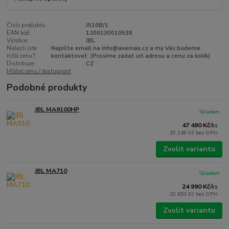
Číslo produktu:
J510B/1
EAN kód:
1200130010538
Výrobce:
JBL
Nalezli jste
Napište email na info@avemax.cz a my Vás budeme
nižší cenu?:
kontaktovat. (Prosíme zadat url adresu a cenu za kolik)
Distribuce:
CZ
Hlídat cenu / dostupnost
Podobné produkty
JBL MA9100HP
Skladem
47 490 Kč
/
ks
39 248 Kč
bez DPH
Zvolit variantu
JBL MA710
Skladem
24 990 Kč
/
ks
20 653 Kč
bez DPH
Zvolit variantu