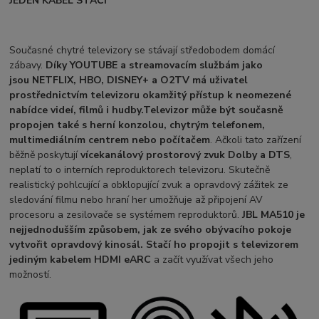
JEDEN KABEL STAČÍ
Současné chytré televizory se stávají středobodem domácí
zábavy.
Díky YOUTUBE a streamovacím službám jako
jsou NETFLIX, HBO, DISNEY+ a O2TV má uživatel
prostřednictvím televizoru okamžitý přístup k neomezené
nabídce videí, filmů i hudby.
Televizor může být současně
propojen také s herní konzolou,
chytrým telefonem,
multimediálním
centrem nebo
počítačem
. Ačkoli tato zařízení
běžně poskytují
vícekanálový prostorový
zvuk Dolby a DTS
,
neplatí to o interních reproduktorech televizoru. Skutečně
realistický pohlcující a obklopující zvuk a opravdový zážitek ze
sledování filmu nebo hraní her umožňuje až připojení AV
procesoru a zesilovače se systémem reproduktorů.
JBL MA510 je
nejjednodušším způsobem, jak ze svého obývacího pokoje
vytvořit opravdový kinosál. Stačí ho propojit s televizorem
jediným kabelem HDMI eARC
a začít využívat všech jeho
možností.