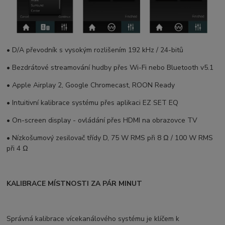
• D/A převodník s vysokým rozlišením 192 kHz / 24-bitů
• Bezdrátové streamování hudby přes Wi-Fi nebo Bluetooth v5.1
• Apple Airplay 2, Google Chromecast, ROON Ready
• Intuitivní kalibrace systému přes aplikaci EZ SET EQ
• On-screen display - ovládání přes HDMI na obrazovce TV
• Nízkošumový zesilovač třídy D, 75 W RMS při 8 Ω / 100 W RMS
při 4 Ω
KALIBRACE MÍSTNOSTI ZA PÁR MINUT
Správná kalibrace vícekanálového systému je klíčem k