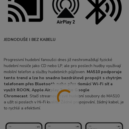
JEDNODUŠE I BEZ KABELU
Progresivní hudební fanoušci dnes již neshromažďují fyzické
hudební nosiče jako CD nebo LP, ale pro poslech hudby využívají
mobilní telefon a služby hudebních půjčoven.
MA510 podporuje
tento trend a lze ho snadno bezdrátově propojit s chytrým
telefonem přes Bluetooth nebo přes domácí Wi-Fi síť a
využít ROON, Apple Airplay 2 nebo Google
Chromecast
. Stačí streamovat své hudební soubory do MA510
a užít si poslech v Hi-Fi kvalitě. Žádné propojování, žádný kabel, je
to rychlé a efektivní.