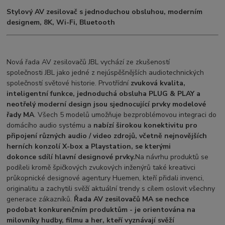
Stylový AV zesilovač s jednoduchou obsluhou, moderním
designem, 8K, Wi-Fi, Bluetooth
Nová řada AV zesilovačů JBL vychází ze zkušeností
společnosti JBL jako jedné z nejúspěšnějších audiotechnických
společností světové historie. Prvotřídní
zvuková kvalita,
inteligentní funkce, jednoduchá obsluha PLUG & PLAY a
neotřelý moderní design jsou sjednocující prvky modelové
řady MA
. Všech 5 modelů umožňuje bezproblémovou integraci do
domácího audio systému a
nabízí širokou konektivitu pro
připojení různých audio / video zdrojů, včetně nejnovějších
herních konzolí X-box a Playstation, se kterými
dokonce sdílí hlavní designové prvky.
Na návrhu produktů se
podíleli kromě špičkových zvukových inženýrů také kreativci
průkopnické designové agentury
Huemen, kteří přidali invenci,
originalitu a zachytili svěží aktuální trendy s cílem oslovit všechny
generace zákazníků.
Řada AV zesilovačů MA se nechce
podobat konkurenčním produktům - je orientována na
milovníky hudby, filmu a her, kteří vyznávají svěží