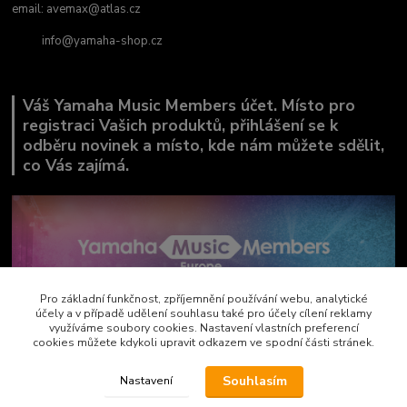
email:
avemax@atlas.cz
info@yamaha-shop.cz
Váš Yamaha Music Members účet. Místo pro
registraci Vašich produktů, přihlášení se k
odběru novinek a místo, kde nám můžete sdělit,
co Vás zajímá.
Pro základní funkčnost, zpříjemnění používání webu, analytické
účely a v případě udělení souhlasu také pro účely cílení reklamy
využíváme soubory cookies. Nastavení vlastních preferencí
cookies můžete kdykoli upravit odkazem ve spodní části stránek.
Souhlasím
Nastavení