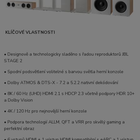
KLÍČOVÉ VLASTNOSTI
• Designově a technologicky sladěno s řadou reproduktorů JBL
STAGE 2
• Spodní podsvětlení volitelné s barvou světla herní konzole
• Dolby ATMOS & DTS-X - 7.2 a 5.2.2 nativní dekódování
• 8K / 60 Hz (UHD) HDMI 2.1 s HDCP 2.3 včetně podpory HDR 10+
a Dolby Vision
• 4K / 120 Hz pro nejnovější herní konzole
• Podpora technologií
ALLM, QFT
a
VRR
pro skvělý gaming a
perfektní obraz
• 6 vstupů HDMI + 1 výstup HDMI kompatibilní s eARC a 1 výstup