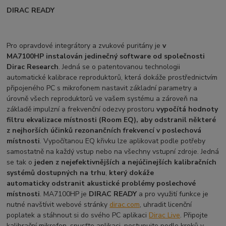
DIRAC READY
Pro opravdové integrátory a zvukové puritány je
v
MA7100HP instalován jedinečný software od společnosti
Dirac Research
. Jedná se o patentovanou technologii
automatické kalibrace reproduktorů, která dokáže prostřednictvím
připojeného PC s mikrofonem nastavit základní parametry a
úrovně všech reproduktorů ve vašem systému a zároveň na
základě impulzní a frekvenční odezvy prostoru
vypočítá hodnoty
filtru ekvalizace místnosti (Room EQ), aby odstranil některé
z nejhorších účinků rezonančních frekvencí v poslechová
místnosti
. Vypočítanou EQ křivku lze aplikovat podle potřeby
samostatně na každý vstup nebo na všechny vstupní zdroje. Jedná
se tak o
jeden z nejefektivnějších a nejúčinejších kalibračních
systémů dostupných na trhu
,
který dokáže
automaticky odstranit akustické problémy poslechové
místnosti
. MA7100HP je
DIRAC READY
a pro využití funkce je
nutné navštívit webové stránky
dirac.com
, uhradit licenční
poplatek a stáhnout si do svého PC aplikaci
Dirac Live
. Připojte
kalibrační mikrofon, spusťte aplikaci, postupujte podle kroků v