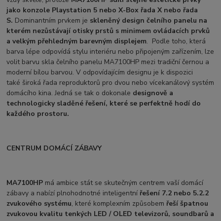
jako konzole Playstation 5 nebo X-Box řada X nebo řada
S.
Dominantním prvkem je
skleněný design čelního panelu na
kterém nezůstávají otisky prstů s minimem ovládacích prvků
a velkým přehledným barevným displejem
. Podle toho, která
barva lépe odpovídá stylu interiéru nebo připojeným zařízením, lze
volit barvu skla čelního panelu MA7100HP mezi tradiční černou a
moderní bílou barvou. V odpovídajícím designu je k dispozici
také široká řada reproduktorů pro dvou nebo vícekanálový systém
domácího kina. Jedná se tak o dokonale
designově a
technologicky sladěné řešení, které se perfektně hodí do
každého prostoru.
CENTRUM DOMÁCÍ ZÁBAVY
MA7100HP
má ambice stát se skutečným centrem vaší domácí
zábavy a nabízí plnohodnotné inteligentní
řešení 7.2 nebo 5.2.2
zvukového
systému
, které komplexním způsobem
řeší špatnou
zvukovou kvalitu tenkých LED / OLED televizorů, soundbarů a