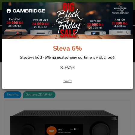
Sleva 6% na nezlevněné zboží s kódem SLEVA6
0
ks
za
0,00 Kč
Menu
Sleva 6%
Hledat
Slevový kód -6% na nezlevněný sortiment v obchodě:
SLEVA6
Úvod
JBL
JBL MA7100HP
JBL MA7100HP
Zavřít
Novinka
Doprava ZDARMA