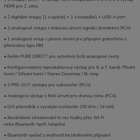
HDMI pro 2. zónu
• 2 digitální vstupy (1 x optický + 1 x koaxiální) + USB-A port
• 2 analogové vstupy s linkovou úrovní signálu (konektory RCA)
• 1 analogový vstup s phono úrovní pro připojení gramofonu s
přenoskou typu MM
• Režim PURE DIRECT pro vytvoření čistě analogové cesty
• Konfigurovatelný reproduktorový výstup pro 6. a 7. kanál: Přední
horní / Střední horní / Stereo Downmix / Bi-Amp
• 2 PRE-OUT výstupy pro subwoofer (RCA)
• Analogový výstup s fixní úrovní pro druhou zónu (RCA)
• D/A převodník s vysokým rozlišením 192 kHz / 24-bitů
• Bezdrátové streamování hi-res hudby přes Wi-Fi
nebo Bluetooth AptX Adaptive
• Bluetooth vysílač s možností bezdrátového připojení