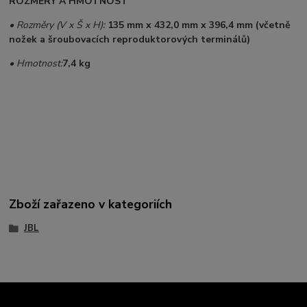
ROZMĚRY A HMOTNOST
• Rozměry (V x Š x H):
135 mm x 432,0 mm x 396,4 mm (včetně
nožek a šroubovacích reproduktorových terminálů)
• Hmotnost:
7,4 kg
Zboží zařazeno v kategoriích
JBL