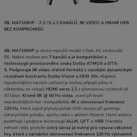
JBL MA7100HP - 7.2 / 5.2.2 KANÁLŮ, 8K VIDEO A HRANÍ HER
BEZ KOMPROMISŮ
JBL MA7100HP
je druhý nejvyšší model z řady AV zesilovačů
JBL. Nabízí zesílení pro
7 kanálů a je kompatibilní s
technologií prostorového zvuku Dolby ATMOS a DTS-
X. Podporuje 8K video včetně formátů s vysokým dynamickým
rozsahem kontrastu Dolby Vision a HDR 10+.
Majitelé
nejvýkonějších herních zařízení je mohou připojit přímo k
některému ze vstupů
HDMI verze 2.1
s přenosovou rychlostí až
40 Gbps.
Kromě 8K
@ 60 Hz
videa
ocení při hraní
nejnáročnějších her i kompatibilitu
4K
s obnovovací frekvencí
120 Hz,
která zajistí plynulý pohyb UHD obrazu při gamingu,
ultrarychlém pohybu, sportu nebo v akčních filmech. Herní ambice
podtrhuje i podpora technologií
ALLM, QFT
a
VRR
(Variable
refresh rate), protože
o
strý obraz je nutný pro vysoce výkonné
hry, které z variabilní obnovovací frekvence 120 Hz
vý
znamně