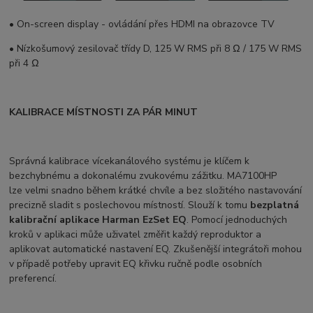
• On-screen display - ovládání přes HDMI na obrazovce TV
• Nízkošumový zesilovač třídy D, 125 W RMS při 8 Ω / 175 W RMS
při 4 Ω
KALIBRACE MÍSTNOSTI ZA PÁR MINUT
Správná kalibrace vícekanálového systému je klíčem k
bezchybnému a dokonalému zvukovému zážitku. MA7100HP
lze velmi snadno během krátké chvíle a bez složitého nastavování
precizně sladit s poslechovou místností. Slouží k tomu
bezplatná
kalibrační aplikace Harman EzSet EQ
. Pomocí jednoduchých
kroků v aplikaci může uživatel změřit každý reproduktor a
aplikovat automatické nastavení EQ. Zkušenější integrátoři mohou
v případě potřeby upravit EQ křivku ručně podle osobních
preferencí.