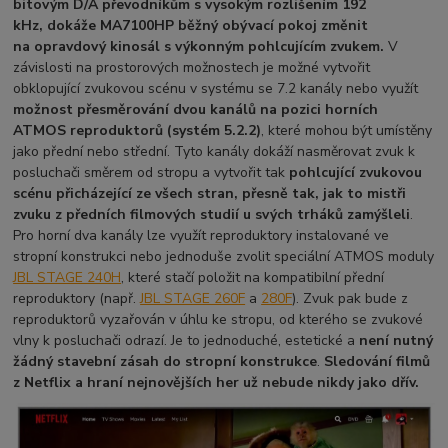
bitovým D/A převodníkům s vysokým rozlišením 192
kHz,
dokáže MA7100HP běžný obývací pokoj změnit
na opravdový kinosál s výkonným pohlcujícím zvukem.
V
závislosti na prostorových možnostech je možné vytvořit
obklopující zvukovou scénu v systému se 7.2 kanály nebo využít
možnost přesměrování dvou kanálů na pozici horních
ATMOS reproduktorů (systém 5.2.2)
, které mohou být umístěny
jako přední nebo střední. Tyto kanály dokáží nasměrovat zvuk k
posluchači směrem od stropu a vytvořit tak
pohlcující zvukovou
scénu přicházející
ze všech stran, přesně tak, jak to mistři
zvuku z předních filmových studií u svých trháků zamýšleli
.
Pro horní dva kanály lze využít reproduktory instalované ve
stropní konstrukci nebo jednoduše zvolit speciální ATMOS moduly
JBL STAGE 240H
, které stačí položit na kompatibilní přední
reproduktory (např.
JBL STAGE 260F
a
280F
). Zvuk pak bude z
reproduktorů vyzařován v úhlu ke stropu, od kterého se zvukové
vlny k posluchači odrazí. Je to jednoduché, estetické a
není nutný
žádný stavební zásah do stropní konstrukce
.
Sledování filmů
z Netflix a hraní nejnovějších her už nebude nikdy jako dřív.