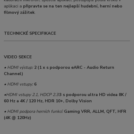
aplikaci a
připravte se na ten nejlepší hudební, herní nebo
filmový zážitek
.
TECHNICKÉ SPECIFIKACE
VIDEO SEKCE
• HDMI výstup:
2 (1 x s podporou eARC - Audio Return
Channel)
• HDMI vstupy:
6
•
HDMI vstupy 2.1, HDCP 2.3:
3 s podporou ultra HD videa 8K /
60 Hz a 4K / 120 Hz, HDR 10+, Dolby Vision
• HDMI podpora herních funkcí:
Gaming
VRR, ALLM, QFT, HFR
(4K @ 120Hz)