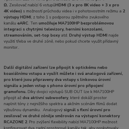
Ω.
Zesilovač nabízí 6 vstupů
HDMI (3 x pro 8K video + 3 x pro
4K video)
s možností průchodu videa i v pohotovostním režimu a
2
výstupy HDMI
, z toho 1 s podporou zpětného zvukového
kanálu
eARC
. Ten
umožňuje MA7100HP bezproblémovou
integraci s chytrými televizory, herními konzolami,
streamováním, set-top boxy
atd.
Druhý výstup HDMI
najde
využití třeba ve druhé zóně, nebo pokud chcete využít přídavný
monitor..
Další digitální zařízení
lze připojit k optickému nebo
koaxiálnímu vstupu a využít můžete i svá analogová zařízení,
pro které jsou připraveny dva vstupy s linkovou úrovní
signálu a jeden vstup s phono úrovní pro připojení
gramofonu.
Díky dvojici výstupů SUB OUT lze
k MA7100HP
připojit až
dva aktivní subwoofery
, které dokáží prostor
naplnit tóny z nejnižšího spektra a akčním scénám filmů dodat
výbušnou dynamiku. Analogový
signál s fixní úrovní pro
zesilovač ve druhé zóně
je směrován na výstupní konektory
RCA
ZONE 2
. Pro zvýšení flexibility nabízí MA7100HP možnost
konfigurovat dva zadní prostorové kanály tak, aby poskytovaly