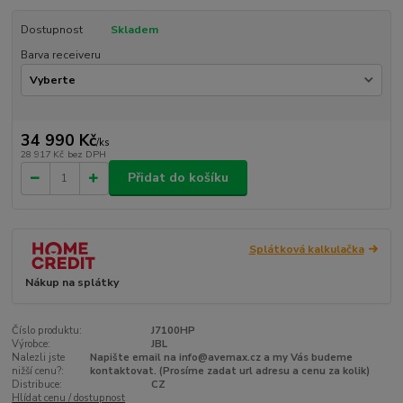
Dostupnost
Skladem
Barva receiveru
34 990 Kč
/
ks
28 917 Kč
bez DPH
Přidat do košíku
Splátková kalkulačka
Nákup na splátky
Číslo produktu:
J7100HP
Výrobce:
JBL
Nalezli jste
Napište email na info@avemax.cz a my Vás budeme
nižší cenu?:
kontaktovat. (Prosíme zadat url adresu a cenu za kolik)
Distribuce:
CZ
Hlídat cenu / dostupnost