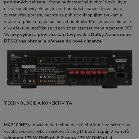
podobných zařízení
, včetně nedostatečné funkční flexibility a
nízké konektivity. Při poslechu hudebních koncertů nemusíte
zůstat před pódiem, nechte se pohltit obklopujícm zvukem a
vtáhnout přímo na pódium mezi hudebníky. Při sledování filmu se
díky efektům útočícím ze všech stran stanete třeba agentem 007.
Vysoký výkon a plný vícekanálový zvuk s Dolby Atmos nebo
DTS-X vás ohromí a přenese do nové dimenze.
TECHNOLOGIE A KONEKTIVITA
MA7100HP
je navržen na technologické platformě zaměřené na
vysoký zvukový výkon zesilovačů třídy D, které
napájí 7 kanálů
výkonem 125 W RMS při 8 Ω nebo 175 W RMS při 4