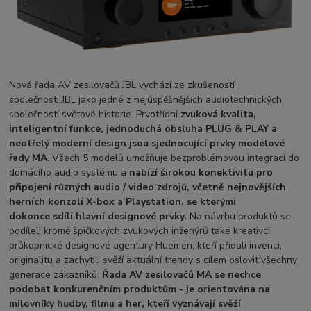
Nová řada AV zesilovačů JBL vychází ze zkušeností
společnosti JBL jako jedné z nejúspěšnějších audiotechnických
společností světové historie. Prvotřídní
zvuková kvalita,
inteligentní funkce, jednoduchá obsluha PLUG & PLAY a
neotřelý moderní design jsou sjednocující prvky modelové
řady MA
. Všech 5 modelů umožňuje bezproblémovou integraci do
domácího audio systému a
nabízí širokou konektivitu pro
připojení různých audio / video zdrojů, včetně nejnovějších
herních konzolí X-box a Playstation, se kterými
dokonce sdílí hlavní designové prvky.
Na návrhu produktů se
podíleli kromě špičkových zvukových inženýrů také kreativci
průkopnické designové agentury
Huemen, kteří přidali invenci,
originalitu a zachytili svěží aktuální trendy s cílem oslovit všechny
generace zákazníků.
Řada AV zesilovačů MA se nechce
podobat konkurenčním produktům - je orientována na
milovníky hudby, filmu a her, kteří vyznávají svěží