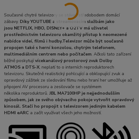
Současné chytré televizory se stávají středobodem domácí
zábavy.
Díky YOUTUBE a streamovacím službám jako
jsou NETFLIX, HBO, DISNEY+ a O2TV má uživatel
prostřednictvím televizoru okamžitý přístup k neomezené
nabídce videí, filmů i hudby.
Televizor může být současně
propojen také s herní konzolou,
chytrým telefonem,
multimediálním
centrem nebo
počítačem
. Ačkoli tato zařízení
běžně poskytují
vícekanálový prostorový
zvuk Dolby
ATMOS a DTS-X
, neplatí to o interních reproduktorech
televizoru. Skutečně realistický pohlcující a obklopující zvuk a
opravdový zážitek ze sledování filmu nebo hraní her umožňuje až
připojení AV procesoru a zesilovače se systémem
několika reproduktorů.
JBL MA7100HP je nejjednodušším
způsobem, jak ze svého obývacího pokoje vytvořit opravdový
kinosál. Stačí ho propojit s televizorem jediným kabelem
HDMI eARC
a začít využívat všech jeho možností.