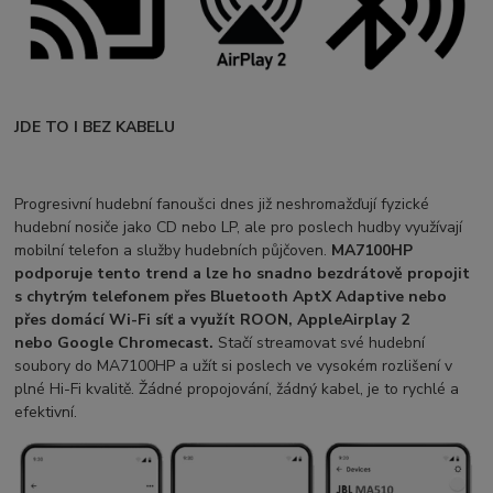
JDE TO I BEZ KABELU
Progresivní hudební fanoušci dnes již neshromažďují fyzické
hudební nosiče jako CD nebo LP, ale pro poslech hudby využívají
mobilní telefon a služby hudebních půjčoven.
MA7100HP
podporuje tento trend a lze ho snadno bezdrátově propojit
s chytrým telefonem přes Bluetooth AptX Adaptive nebo
přes domácí Wi-Fi síť a využít ROON, Apple
Airplay 2
nebo Google Chromecast.
Stačí streamovat
své hudební
soubory do MA7100HP a užít si poslech ve vysokém rozlišení v
plné Hi-Fi kvalitě. Žádné propojování, žádný kabel, je to rychlé a
efektivní.