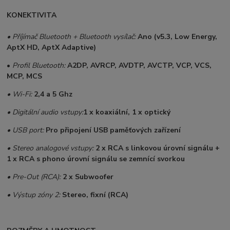
KONEKTIVITA
• Příjímač Bluetooth + Bluetooth vysílač:
Ano (v5.3, Low Energy,
AptX HD, AptX Adaptive)
•
Profil Bluetooth:
A2DP, AVRCP, AVDTP, AVCTP, VCP, VCS,
MCP, MCS
• Wi-Fi:
2,4 a 5 Ghz
• Digitální audio vstupy:
1 x koaxiální, 1 x optický
•
USB port:
Pro připojení USB paměťových zařízení
• Stereo analogové vstupy:
2 x RCA s linkovou úrovní signálu +
1 x RCA s phono úrovní signálu se zemnící svorkou
• Pre-Out (RCA):
2 x Subwoofer
• Výstup zóny 2:
Stereo, fixní (RCA)