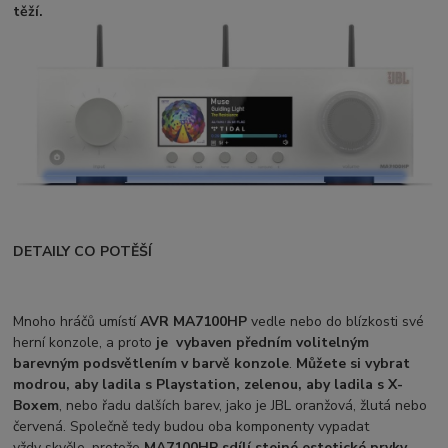
těží.
DETAILY CO POTĚŠÍ
Mnoho hráčů umístí
AVR MA7100HP
vedle nebo do blízkosti své
herní konzole, a proto
je vybaven předním volitelným
barevným podsvětlením v barvě konzole
.
Můžete si vybrat
modrou, aby ladila s Playstation, zelenou, aby ladila s X-
Boxem
, nebo řadu dalších barev, jako je JBL oranžová, žlutá nebo
červená. Společně tedy budou oba komponenty vypadat
vždy skvěle, protože
MA7100HP sdílí stejné estetické prvky