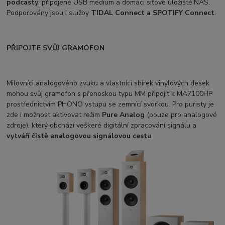
podcasty
, připojené USB médium a domácí síťové úložiště NAS.
Podporovány jsou i služby
TIDAL Connect a SPOTIFY Connect
.
PŘIPOJTE SVŮJ GRAMOFON
Milovníci analogového zvuku a vlastníci sbírek vinylových desek
mohou svůj gramofon s přenoskou typu MM připojit k MA7100HP
prostřednictvím PHONO vstupu se zemnící svorkou. Pro puristy je
zde i možnost aktivovat režim
Pure Analog
(pouze pro analogové
zdroje), který obchází veškeré digitální zpracování signálu a
vytváří čistě analogovou signálovou cestu
.