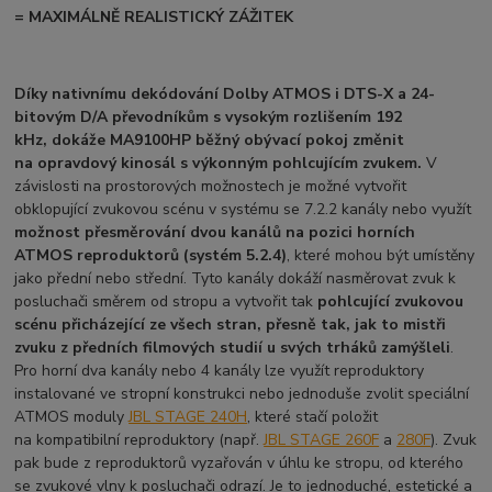
= MAXIMÁLNĚ REALISTICKÝ ZÁŽITEK
Díky
nativnímu dekódování Dolby ATMOS i DTS-X
a 24-
bitovým D/A převodníkům s vysokým rozlišením 192
kHz,
dokáže MA9100HP běžný obývací pokoj změnit
na opravdový kinosál s výkonným pohlcujícím zvukem.
V
závislosti na prostorových možnostech je možné vytvořit
obklopující zvukovou scénu v systému se 7.2.2 kanály nebo využít
možnost přesměrování dvou kanálů na pozici horních
ATMOS reproduktorů (systém 5.2.4)
, které mohou být umístěny
jako přední nebo střední. Tyto kanály dokáží nasměrovat zvuk k
posluchači směrem od stropu a vytvořit tak
pohlcující zvukovou
scénu přicházející
ze všech stran, přesně tak, jak to mistři
zvuku z předních filmových studií u svých trháků zamýšleli
.
Pro horní dva kanály nebo 4 kanály lze využít reproduktory
instalované ve stropní konstrukci nebo jednoduše zvolit speciální
ATMOS moduly
JBL STAGE 240H
, které stačí položit
na kompatibilní reproduktory (např.
JBL STAGE 260F
a
280F
). Zvuk
pak bude z reproduktorů vyzařován v úhlu ke stropu, od kterého
se zvukové vlny k posluchači odrazí. Je to jednoduché, estetické a