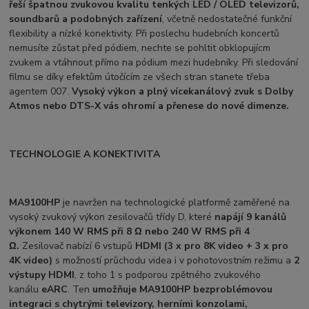
řeší špatnou zvukovou kvalitu tenkých LED / OLED televizorů,
soundbarů a podobných zařízení
, včetně nedostatečné funkční
flexibility a nízké konektivity. Při poslechu hudebních koncertů
nemusíte zůstat před pódiem, nechte se pohltit obklopujícm
zvukem a vtáhnout přímo na pódium mezi hudebníky. Při sledování
filmu se díky efektům útočícím ze všech stran stanete třeba
agentem 007.
Vysoký výkon a plný vícekanálový zvuk
s Dolby
Atmos nebo DTS-X vás ohromí a přenese do nové dimenze.
TECHNOLOGIE A KONEKTIVITA
MA9100HP
je navržen na technologické platformě zaměřené na
vysoký zvukový výkon zesilovačů třídy D, které
napájí 9 kanálů
výkonem 140 W RMS při 8 Ω nebo 240 W RMS při 4
Ω.
Zesilovač nabízí 6 vstupů
HDMI (3 x pro 8K video + 3 x pro
4K video)
s možností průchodu videa i v pohotovostním režimu a
2
výstupy HDMI
, z toho 1 s podporou zpětného zvukového
kanálu
eARC
. Ten
umožňuje MA9100HP bezproblémovou
integraci s chytrými televizory, herními konzolami,