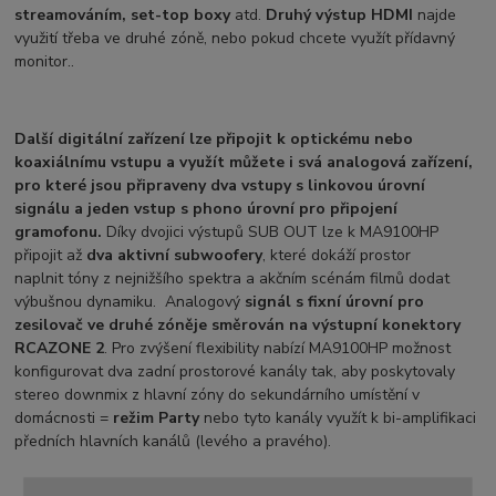
streamováním, set-top boxy
atd.
Druhý výstup HDMI
najde
využití třeba ve druhé zóně, nebo pokud chcete využít přídavný
monitor..
Další digitální zařízení
lze připojit k optickému nebo
koaxiálnímu vstupu a využít můžete i svá analogová zařízení,
pro které jsou připraveny dva vstupy s linkovou úrovní
signálu a jeden vstup s phono úrovní pro připojení
gramofonu.
Díky dvojici výstupů SUB OUT lze
k MA9100HP
připojit až
dva aktivní subwoofery
, které dokáží prostor
naplnit tóny z nejnižšího spektra a akčním scénám filmů dodat
výbušnou dynamiku. Analogový
signál s fixní úrovní pro
zesilovač ve druhé zóně
je směrován na výstupní konektory
RCA
ZONE 2
. Pro zvýšení flexibility nabízí MA9100HP možnost
konfigurovat dva zadní prostorové kanály tak, aby poskytovaly
stereo downmix z hlavní zóny do sekundárního umístění v
domácnosti =
režim Party
nebo tyto kanály využít k bi-amplifikaci
předních hlavních kanálů (levého a pravého).