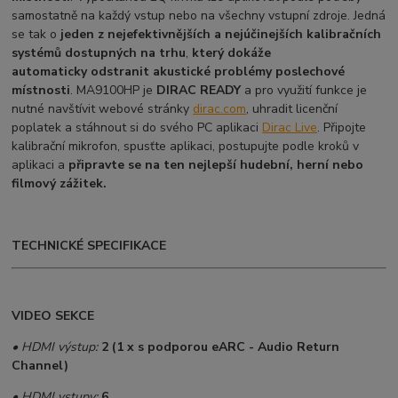
samostatně na každý vstup nebo na všechny vstupní zdroje. Jedná
se tak o
jeden z nejefektivnějších a nejúčinejších kalibračních
systémů dostupných na trhu
,
který dokáže
automaticky odstranit akustické problémy poslechové
místnosti
. MA9100HP je
DIRAC READY
a pro využití funkce je
nutné navštívit webové stránky
dirac.com
, uhradit licenční
poplatek a stáhnout si do svého PC aplikaci
Dirac Live
. Připojte
kalibrační mikrofon, spusťte aplikaci, postupujte podle kroků v
aplikaci a
připravte se na ten nejlepší hudební, herní nebo
filmový zážitek.
TECHNICKÉ SPECIFIKACE
VIDEO SEKCE
• HDMI výstup:
2 (1 x s podporou eARC - Audio Return
Channel)
• HDMI vstupy:
6