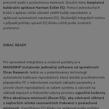
precizně sladit s poslechovou místností. Slouží k tomu
bezplatná
kalibrační aplikace Harman EzSet EQ
. Pomocí jednoduchých
kroků v aplikaci může uživatel změřit každý reproduktor a
aplikovat automatické nastavení EQ. Zkušenější integrátoři mohou
v případě potřeby upravit EQ křivku ručně podle osobních
preferencí.
DIRAC READY
Pro opravdové integrátory a zvukové puritány je
v
MA9100HP instalován jedinečný software od společnosti
Dirac Research
. Jedná se o patentovanou technologii
automatické kalibrace reproduktorů, která dokáže prostřednictvím
připojeného PC s mikrofonem nastavit základní parametry a
úrovně všech reproduktorů ve vašem systému a zároveň na
základě impulzní a frekvenční odezvy prostoru
vypočítá hodnoty
filtru ekvalizace místnosti (Room EQ), aby odstranil některé
z nejhorších účinků rezonančních frekvencí v poslechová
místnosti
. Vypočítanou EQ křivku lze aplikovat podle potřeby