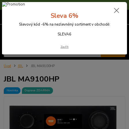
Sleva 6% na nezlevněné zboží s kódem SLEVA6
Sleva 6%
0
ks
za
0,00 Kč
Slevový kód -6% na nezlevněný sortiment v obchodě:
Menu
SLEVA6
Zavřít
Hledat
Úvod
JBL
JBL MA9100HP
JBL MA9100HP
Novinka
Doprava ZDARMA