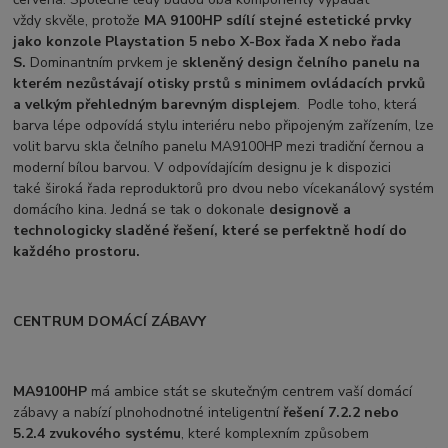
vždy skvěle, protože
MA 9100HP sdílí stejné estetické prvky
jako konzole Playstation 5 nebo X-Box řada X nebo řada
S.
Dominantním prvkem je
skleněný design čelního panelu na
kterém nezůstávají otisky prstů s minimem ovládacích prvků
a velkým přehledným barevným displejem
. Podle toho, která
barva lépe odpovídá stylu interiéru nebo připojeným zařízením, lze
volit barvu skla čelního panelu MA9100HP mezi tradiční černou a
moderní bílou barvou. V odpovídajícím designu je k dispozici
také široká řada reproduktorů pro dvou nebo vícekanálový systém
domácího kina. Jedná se tak o dokonale
designově a
technologicky sladěné řešení, které se perfektně hodí do
každého prostoru.
CENTRUM DOMÁCÍ ZÁBAVY
MA9100HP
má ambice stát se skutečným centrem vaší domácí
zábavy a nabízí plnohodnotné inteligentní
řešení 7.2.2 nebo
5.2.4 zvukového
systému
, které komplexním způsobem