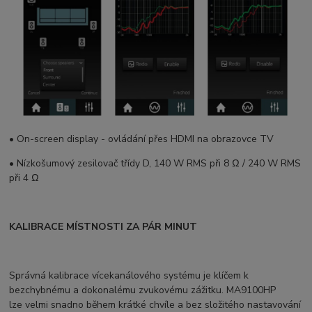
• On-screen display - ovládání přes HDMI na obrazovce TV
• Nízkošumový zesilovač třídy D, 140 W RMS při 8 Ω / 240 W RMS
při 4 Ω
KALIBRACE MÍSTNOSTI ZA PÁR MINUT
Správná kalibrace vícekanálového systému je klíčem k
bezchybnému a dokonalému zvukovému zážitku. MA9100HP
lze velmi snadno během krátké chvíle a bez složitého nastavování