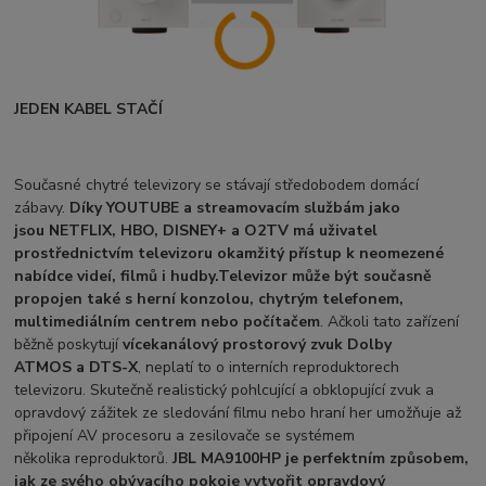
JEDEN KABEL STAČÍ
Současné chytré televizory se stávají středobodem domácí
zábavy.
Díky YOUTUBE a streamovacím službám jako
jsou NETFLIX, HBO, DISNEY+ a O2TV má uživatel
prostřednictvím televizoru okamžitý přístup k neomezené
nabídce videí, filmů i hudby.
Televizor může být současně
propojen také s herní konzolou,
chytrým telefonem,
multimediálním
centrem nebo
počítačem
. Ačkoli tato zařízení
běžně poskytují
vícekanálový prostorový
zvuk Dolby
ATMOS a DTS-X
, neplatí to o interních reproduktorech
televizoru. Skutečně realistický pohlcující a obklopující zvuk a
opravdový zážitek ze sledování filmu nebo hraní her umožňuje až
připojení AV procesoru a zesilovače se systémem
několika reproduktorů.
JBL MA9100HP je perfektním způsobem,
jak ze svého obývacího pokoje vytvořit opravdový