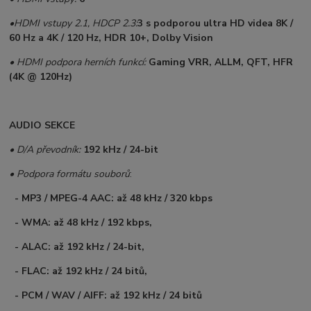
•
HDMI vstupy 2.1, HDCP 2.3:
3 s podporou ultra HD videa 8K /
60 Hz a 4K / 120 Hz, HDR 10+, Dolby Vision
• HDMI podpora herních funkcí:
Gaming
VRR, ALLM, QFT, HFR
(4K @ 120Hz)
AUDIO SEKCE
• D/A převodník:
192 kHz / 24-bit
• Podpora formátu souborů
:
- MP3 / MPEG-4 AAC: až 48 kHz / 320 kbps
- WMA: až 48 kHz / 192 kbps,
- ALAC: až 192 kHz / 24-bit,
- FLAC: až 192 kHz / 24 bitů,
- PCM / WAV / AIFF: až 192 kHz / 24 bitů