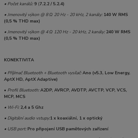
• Počet kanálů:
9
(
7.2.2 / 5.2.4)
• Jmenovitý výkon @ 8 Ω 20 Hz - 20 kHz, 2 kanály:
140 W RMS
(0,5 % THD max)
• Jmenovitý výkon @ 4 Ω 120 Hz - 20 kHz, 2 kanály:
240 W RMS
(0,5 % THD max)
KONEKTIVITA
• Příjímač Bluetooth + Bluetooth vysílač:
Ano (v5.3, Low Energy,
AptX HD, AptX Adaptive)
•
Profil Bluetooth:
A2DP, AVRCP, AVDTP, AVCTP, VCP, VCS,
MCP, MCS
• Wi-Fi:
2,4 a 5 Ghz
• Digitální audio vstupy:
1 x koaxiální, 1 x optický
•
USB port:
Pro připojení USB paměťových zařízení