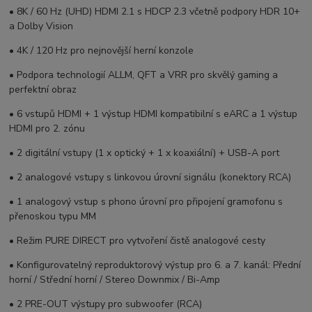
• 8K / 60 Hz (UHD) HDMI 2.1 s HDCP 2.3 včetně podpory HDR 10+
a Dolby Vision
• 4K / 120 Hz pro nejnovější herní konzole
• Podpora technologií
ALLM, QFT
a
VRR
pro skvělý gaming a
perfektní obraz
• 6 vstupů HDMI + 1 výstup HDMI kompatibilní s eARC a 1 výstup
HDMI pro 2. zónu
• 2 digitální vstupy (1 x optický + 1 x koaxiální) + USB-A port
• 2 analogové vstupy s linkovou úrovní signálu (konektory RCA)
• 1 analogový vstup s phono úrovní pro připojení gramofonu s
přenoskou typu MM
• Režim PURE DIRECT pro vytvoření čistě analogové cesty
• Konfigurovatelný reproduktorový výstup pro 6. a 7. kanál: Přední
horní / Střední horní / Stereo Downmix / Bi-Amp
• 2 PRE-OUT výstupy pro subwoofer (RCA)