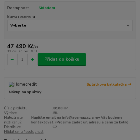
Dostupnost
Skladem
Barva receiveru
47 490 Kč
/
ks
39 248 Kč
bez DPH
Přidat do košíku
Splátková kalkulačka
Nákup na splátky
Číslo produktu:
J9100HP
Výrobce:
JBL
Nalezli jste
Napište email na info@avemax.cz a my Vás budeme
nižší cenu?:
kontaktovat. (Prosíme zadat url adresu a cenu za kolik)
Distribuce:
CZ
Hlídat cenu / dostupnost