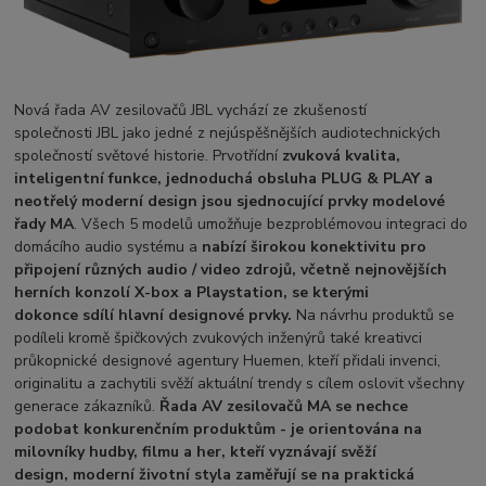
Nová řada AV zesilovačů JBL vychází ze zkušeností
společnosti JBL jako jedné z nejúspěšnějších audiotechnických
společností světové historie. Prvotřídní
zvuková kvalita,
inteligentní funkce, jednoduchá obsluha PLUG & PLAY a
neotřelý moderní design jsou sjednocující prvky modelové
řady MA
. Všech 5 modelů umožňuje bezproblémovou integraci do
domácího audio systému a
nabízí širokou konektivitu pro
připojení různých audio / video zdrojů, včetně nejnovějších
herních konzolí X-box a Playstation, se kterými
dokonce sdílí hlavní designové prvky.
Na návrhu produktů se
podíleli kromě špičkových zvukových inženýrů také kreativci
průkopnické designové agentury
Huemen, kteří přidali invenci,
originalitu a zachytili svěží aktuální trendy s cílem oslovit všechny
generace zákazníků.
Řada AV zesilovačů MA se nechce
podobat konkurenčním produktům - je orientována na
milovníky hudby, filmu a her, kteří vyznávají svěží
design, moderní životní styl
a zaměřují se na praktická