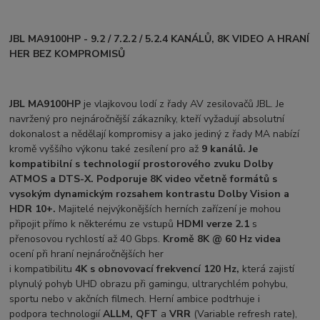
JBL MA9100HP - 9.2 / 7.2.2 / 5.2.4 KANÁLŮ, 8K VIDEO A HRANÍ
HER BEZ KOMPROMISŮ
JBL MA9100HP
je vlajkovou lodí z řady AV zesilovačů JBL. Je
navržený pro nejnáročnější zákazníky, kteří vyžadují absolutní
dokonalost a nědělají kompromisy a jako jediný z řady MA nabízí
kromě vyššího výkonu také zesílení pro až
9 kanálů. Je
kompatibilní s technologií prostorového zvuku Dolby
ATMOS a DTS-X. Podporuje 8K video včetně formátů s
vysokým dynamickým rozsahem kontrastu Dolby Vision a
HDR 10+.
Majitelé nejvýkonějších herních zařízení je mohou
připojit přímo k některému ze vstupů
HDMI verze 2.1
s
přenosovou rychlostí až 40 Gbps.
Kromě 8K
@ 60 Hz
videa
ocení při hraní nejnáročnějších her
i kompatibilitu
4K
s obnovovací frekvencí
120 Hz,
která zajistí
plynulý pohyb UHD obrazu při gamingu, ultrarychlém pohybu,
sportu nebo v akčních filmech. Herní ambice podtrhuje i
podpora technologií
ALLM, QFT
a
VRR
(Variable refresh rate),