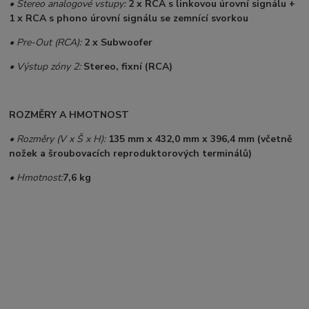
• Stereo analogové vstupy:
2 x RCA s linkovou úrovní signálu +
1 x RCA s phono úrovní signálu se zemnící svorkou
• Pre-Out (RCA):
2 x Subwoofer
• Výstup zóny 2:
Stereo, fixní (RCA)
ROZMĚRY A HMOTNOST
• Rozměry (V x Š x H):
135 mm x 432,0 mm x 396,4 mm (včetně
nožek a šroubovacích reproduktorových terminálů)
• Hmotnost:
7,6 kg