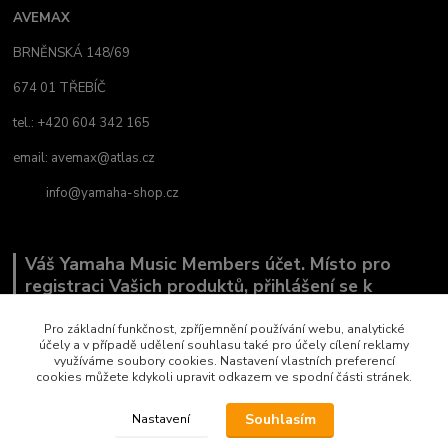
AVEMAX
BRNĚNSKÁ 148/69
674 01 TŘEBÍČ
tel.: +420 604 342 165
email:
avemax@atlas.cz
info@yamaha-shop.cz
Váš Yamaha Music Members účet. Místo pro
registraci Vašich produktů, přihlášení se k
odběru novinek a místo, kde nám můžete sdělit,
co Vás zajímá.
Pro základní funkčnost, zpříjemnění používání webu, analytické
účely a v případě udělení souhlasu také pro účely cílení reklamy
využíváme soubory cookies. Nastavení vlastních preferencí
cookies můžete kdykoli upravit odkazem ve spodní části stránek.
Souhlasím
Nastavení