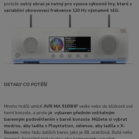
protože
o
strý obraz je nutný pro vysoce výkonné hry, které z
variabilní obnovovací frekvence 120 Hz
vý
znamně těží.
DETAILY CO POTĚŠÍ
Mnoho hráčů umístí
AVR MA 9100HP
vedle nebo do blízkosti své
herní konzole, a proto
je vybaven předním volitelným
barevným podsvětlením v barvě konzole
.
Můžete si vybrat
modrou, aby ladila s Playstation, zelenou, aby ladila s X-
Boxem
, nebo řadu dalších barev, jako je JBL oranžová, žlutá nebo
červená. Společně tedy budou oba komponenty vypadat