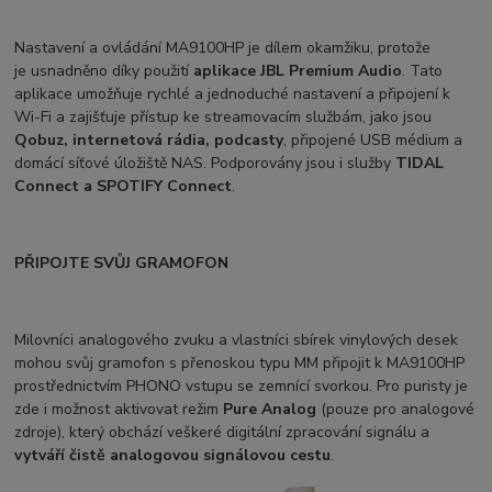
Nastavení a ovládání MA9100HP je dílem okamžiku, protože
je usnadněno díky použití
aplikace JBL Premium Audio
. Tato
aplikace umožňuje rychlé a jednoduché nastavení a připojení k
Wi-Fi a zajišťuje přístup ke streamovacím službám, jako jsou
Qobuz, internetová rádia, podcasty
, připojené USB médium a
domácí síťové úložiště NAS. Podporovány jsou i služby
TIDAL
Connect a SPOTIFY Connect
.
PŘIPOJTE SVŮJ GRAMOFON
Milovníci analogového zvuku a vlastníci sbírek vinylových desek
mohou svůj gramofon s přenoskou typu MM připojit k MA9100HP
prostřednictvím PHONO vstupu se zemnící svorkou. Pro puristy je
zde i možnost aktivovat režim
Pure Analog
(pouze pro analogové
zdroje), který obchází veškeré digitální zpracování signálu a
vytváří čistě analogovou signálovou cestu
.