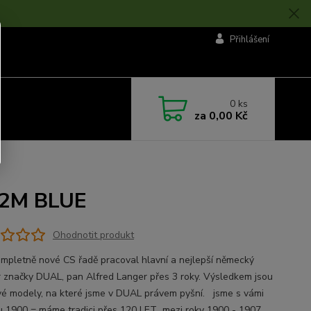
Přihlášení
0
ks
za
0,00 Kč
 2M BLUE
Ohodnotit produkt
pletně nové CS řadě pracoval hlavní a nejlepší německý
r značky DUAL, pan Alfred Langer přes 3 roky. Výsledkem jsou
vé modely, na které jsme v DUAL právem pyšní. jsme s vámi
u 1900 = máme tradici přes 120 LET mezi roky 1900 - 1907