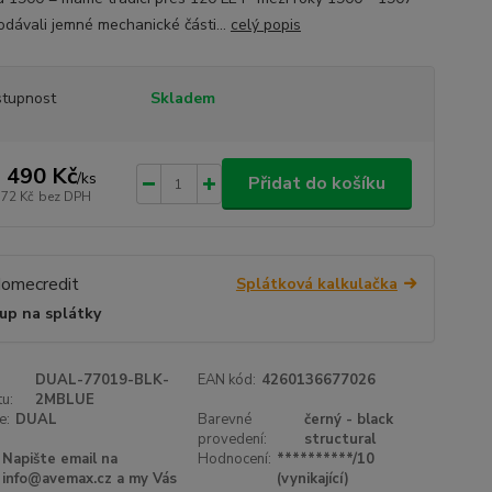
odávali jemné mechanické části...
celý popis
tupnost
Skladem
 490 Kč
/
ks
Přidat do košíku
372 Kč
bez DPH
Splátková kalkulačka
up na splátky
DUAL-77019-BLK-
EAN kód:
4260136677026
u:
2MBLUE
e:
DUAL
Barevné
černý - black
provedení:
structural
Napište email na
Hodnocení:
**********/10
info@avemax.cz a my Vás
(vynikající)