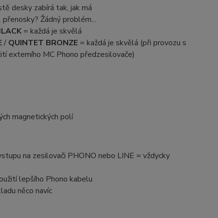
tě desky zabírá tak, jak má
2 přenosky? Žádný problém...
BLACK
= každá je skvělá
E
/
QUINTET BRONZE
= každá je skvělá (při provozu s
ití externího MC Phono předzesilovače)
ých magnetických polí
k vstupu na zesilovači PHONO nebo LINE = vždycky
oužití lepšího Phono kabelu
ladu něco navíc