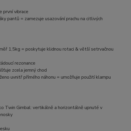
 první vibrace
áky pantů = zamezuje usazování prachu na citlivých
měř 1,5kg = poskytuje klidnou rotaci & větší setrvačnou
ádoucí rezonance
šťuje zcela jemný chod
ženo uvnitř přímého náhonu = umožňuje použití klampu
 Twin Gimbal: vertikálně a horizontálně upnuté v
enosky
desku