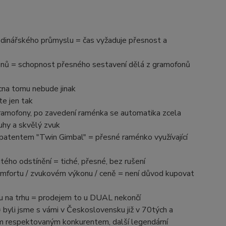
dinářského průmyslu = čas vyžaduje přesnost a
onů = schopnost přesného sestavení dělá z gramofonů
cna tomu nebude jinak
e jen tak
amofony, po zavedení raménka se automatika zcela
uhy a skvělý zvuk
atentem "Twin Gimbal" = přesné raménko využívající
ého odstínění = tiché, přesné, bez rušení
mfortu / zvukovém výkonu / ceně = není důvod kupovat
ruku na trhu = prodejem to u DUAL nekončí
 byli jsme s vámi v Československu již v 70tých a
ším respektovaným konkurentem, další legendární