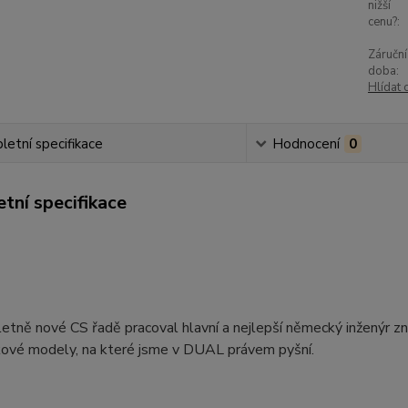
nižší
cenu?:
Záruční
doba:
Hlídat 
etní specifikace
Hodnocení
0
tní specifikace
etně nové CS řadě pracoval hlavní a nejlepší německý inženýr 
čkové modely, na které jsme v DUAL právem pyšní.