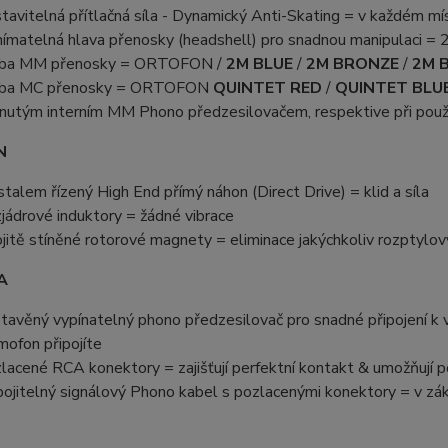
tavitelná přítlačná síla - Dynamický Anti-Skating = v každém mís
ímatelná hlava přenosky (headshell) pro snadnou manipulaci = 
lba MM přenosky = ORTOFON /
2M BLUE
/
2M BRONZE
/
2M 
lba MC přenosky = ORTOFON
QUINTET RED
/
QUINTET BLU
nutým interním MM Phono předzesilovačem, respektive při použ
N
stalem řízený High End přímý náhon (Direct Drive) = klid a síla
jádrové induktory = žádné vibrace
jitě stíněné rotorové magnety = eliminace jakýchkoliv rozptylov
A
tavěný vypínatelný phono předzesilovač pro snadné připojení 
mofon připojíte
lacené RCA konektory = zajišťují perfektní kontakt & umožňují p
ojitelný signálový Phono kabel s pozlacenými konektory = v zák