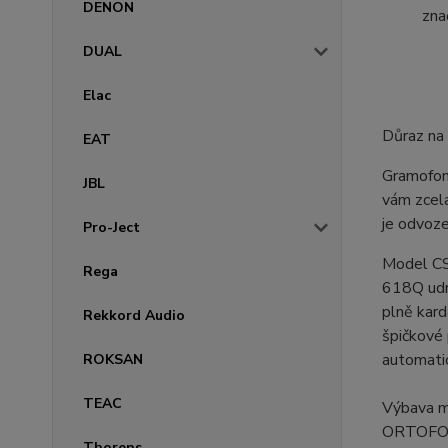
DENON
zna
DUAL
Elac
Důraz na
EAT
Gramofony
JBL
vám zcel
je odvoz
Pro-Ject
Model CS
Rega
618Q udrž
plně kard
Rekkord Audio
špičkové 
automatic
ROKSAN
TEAC
Výbava m
ORTOF
Thorens