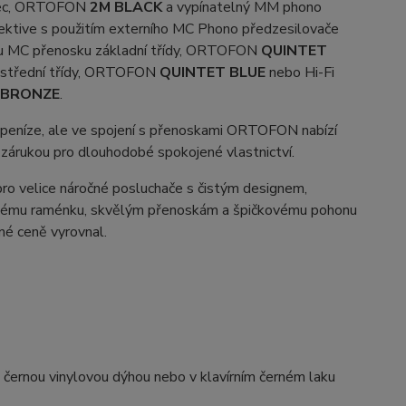
ůbec, ORTOFON
2M BLACK
a vypínatelný MM phono
ektive s použitím externího MC Phono předzesilovače
u MC přenosku základní třídy, ORTOFON
QUINTET
í střední třídy, ORTOFON
QUINTET BLUE
nebo Hi-Fi
 BRONZE
.
né peníze, ale ve spojení s přenoskami ORTOFON nabízí
 zárukou pro dlouhodobé spokojené vlastnictví.
ro velice náročné posluchače s čistým designem,
vanému raménku, skvělým přenoskám a špičkovému pohonu
né ceně vyrovnal.
černou vinylovou dýhou nebo v klavírním černém laku