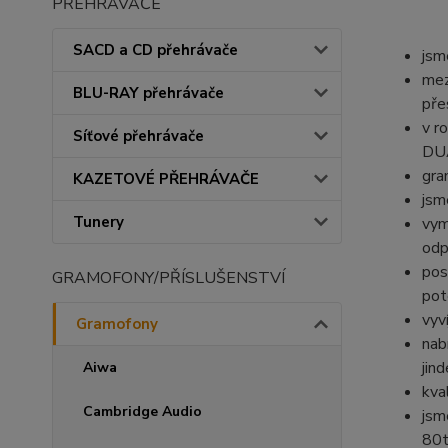
PŘEHRÁVAČE
SACD a CD přehrávače
jsm
mez
BLU-RAY přehrávače
pře
v r
Síťové přehrávače
DUA
gra
KAZETOVÉ PŘEHRÁVAČE
jsm
Tunery
vym
odp
pos
GRAMOFONY/PŘÍSLUŠENSTVÍ
pot
vyv
Gramofony
nab
jind
Aiwa
kva
Cambridge Audio
jsm
80t