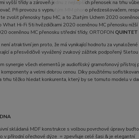
mi vyšší třídy a zároveň jednu z nejlepších přenosek na trhu v
lovač. Při provozu s vypnutým MM phono předzesilovačem, resp
te zvolit přenosky typu MC, a to Zlatým Uchem 2020 oceněno
 What Hi-Fi 5ti hvězdičkami 2020 oceněnou MC přenosku nižš
20 oceněnou MC přenosku střední třídy, ORTOFON
QUINTET
ení atraktivní jen proto, že má vynikající hodnotu za vynalože
kající a přesvědčivě vyvážený zvukový zážitek podpořený 5letou
 synergie všech elementů je audiofilský gramofonový přístroj p
mi komponenty a velmi dobrou cenou. Díky použitému sofistiko
 trhu těžko hledat konkurenta, který by se tomuto modelu v da
ADNA
ivní skládaná MDF konstrukce s volbou povrchové úpravy buďto 
o v přírodní ořechové dýze = zpevňuje celé šasi & je elegantní