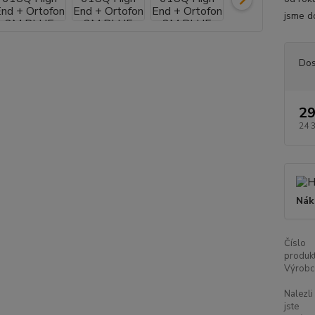
jsme d
Dos
29
24 
Nák
Číslo
produkt
Výrobc
Nalezli
jste