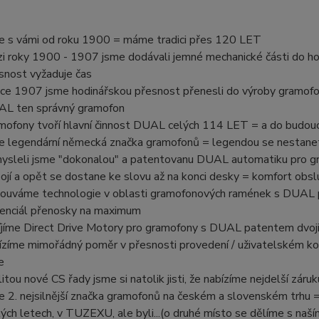
e s vámi od roku 1900 = máme tradici přes 120 LET
i roky 1900 - 1907 jsme dodávali jemné mechanické části do ho
snost vyžaduje čas
oce 1907 jsme hodinářskou přesnost přenesli do výroby gramof
L ten správný gramofon
mofony tvoří hlavní činnost DUAL celých 114 LET = a do budou
e legendární německá značka gramofonů = legendou se nestanet
ysleli jsme "dokonalou" a patentovanu DUAL automatiku pro gr
ojí a opět se dostane ke slovu až na konci desky = komfort obsl
ouváme technologie v oblasti gramofonových ramének s DUAL p
enciál přenosky na maximum
íjíme Direct Drive Motory pro gramofony s DUAL patentem dvojit
ízíme mimořádný poměr v přesnosti provedení / uživatelském ko
e
litou nové CS řady jsme si natolik jisti, že nabízíme nejdelší zá
e 2. nejsilnější značka gramofonů na českém a slovenském trhu =
ých letech, v TUZEXU, ale byli...(o druhé místo se dělíme s na