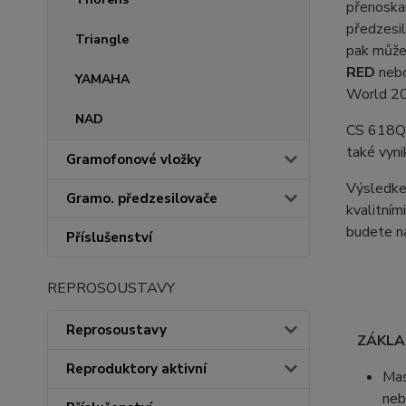
přenoska
předzesi
Triangle
pak může
RED
nebo
YAMAHA
World 20
NAD
CS 618Q n
také vyni
Gramofonové vložky
Výsledkem
Gramo. předzesilovače
kvalitní
budete na
Příslušenství
REPROSOUSTAVY
Reprosoustavy
ZÁKL
Reproduktory aktivní
Mas
neb