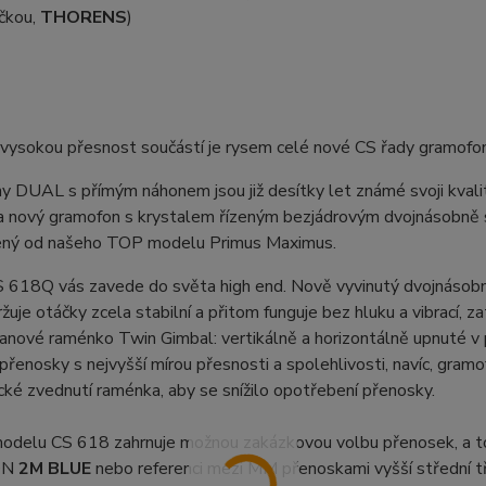
čkou,
THORENS
)
 vysokou přesnost součástí je rysem celé nové CS řady gramof
 DUAL s přímým náhonem jsou již desítky let známé svoji kvalito
a nový gramofon s krystalem řízeným bezjádrovým dvojnásobně 
ený od našeho TOP modelu Primus Maximus.
 618Q vás zavede do světa high end. Nově vyvinutý dvojnásobně
uje otáčky zcela stabilní a přitom funguje bez hluku a vibrací
anové raménko Twin Gimbal: vertikálně a horizontálně upnuté v 
přenosky s nejvyšší mírou přesnosti a spolehlivosti, navíc, gram
ké zvednutí raménka, aby se snížilo opotřebení přenosky.
odelu CS 618 zahrnuje možnou zakázkovou volbu přenosek, a to 
ON
2M BLUE
nebo referenci mezi MM přenoskami vyšší střední