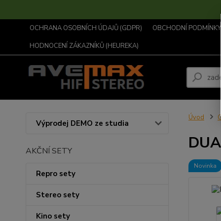
OCHRANA OSOBNÍCH ÚDAJŮ (GDPR)
OBCHODNÍ PODMÍNKY .
HODNOCENÍ ZÁKAZNÍKŮ (HEUREKA)
Úvod
Výprodej DEMO ze studia
DUAL
AKČNÍ SETY
Novinka
Repro sety
Stereo sety
Kino sety