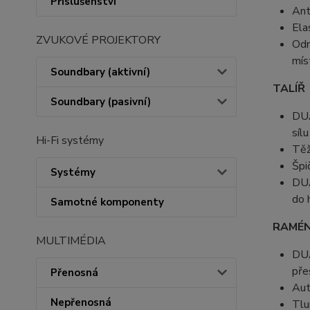
Příslušenství
Ant
Ela
ZVUKOVÉ PROJEKTORY
Odn
mís
Soundbary (aktivní)
TALÍŘ
Soundbary (pasivní)
DUA
síl
Hi-Fi systémy
Těž
Špi
Systémy
DUA
do 
Samotné komponenty
RAMÉ
MULTIMÉDIA
DUA
pře
Přenosná
Aut
Nepřenosná
Tlu