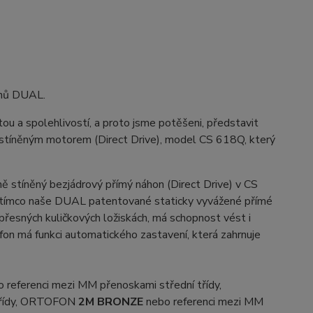
onů DUAL.
u a spolehlivostí, a proto jsme potěšeni, představit
stíněným motorem (Direct Drive), model CS 618Q, který
 stíněný bezjádrový přímý náhon (Direct Drive) v CS
, zatímco naše DUAL patentované staticky vyvážené přímé
přesných kuličkových ložiskách, má schopnost vést i
ofon má funkci automatického zastavení, která zahrnuje
referenci mezi MM přenoskami střední třídy,
 třídy, ORTOFON
2M BRONZE
nebo referenci mezi MM