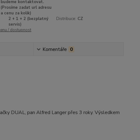
budeme kontaktovat.
(Prosíme zadat url adresu
a cenu za kolik)
2 + 1 + 2 (bezplatný
Distribuce:
CZ
servis)
cenu / dostupnost
Komentáře
0
značky DUAL, pan Alfred Langer přes 3 roky. Výsledkem