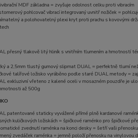
ivibrační MDF základna = zvyšuje odolnost celku proti vibracím
stomerový pohlcovač vibrací integrovaný uvnitř nožiček = pohlcuje
ímatelný a polohovatelný plexi kryt proti prachu s kovovými drž
tech
L přesný tlakově litý hliník s vnitřním tlumením a hmotností té
u
ký a 2,5mm tlustý gumový slipmat DUAL = perfektně tlumí než
čkové talířové ložisko vyráběno podle staré DUAL metody = zaji
L exkluzivní vřeteno z kalené oceli v mosazném pouzdře je ulo
hmotnosti až 500g
NKO
L patentované staticky vyvážené přímé plně kardanové raménko
sných kuličkových ložiskách = špičkové raménko pro špičkové př
omatické zvednutí raménka na konci desky = šetří vaši přenosku
mený zvedáček raménka = jemně položí přenosku na vinylovou 