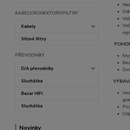
Nas
Odn
KABELY/KONEKTORY/FILTRY
Vo
Vo
Kabely
vyp
Síťové filtry
POHO
PŘEVODNÍKY
Kry
Bez
D/A převodníky
Dvo
Sluchátka
VÝBAV
Ves
Bazar HIFI
gra
Sluchátka
Poz
Odp
Novinky