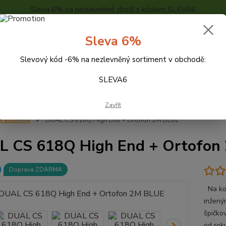
Sleva 6% na nezlevněné zboží s kódem SLEVA6
..
KONTAKTY
O NÁS
POPTÁVKA ZBOŽÍ - KALKULACE
Sleva 6%
Slevový kód -6% na nezlevněný sortiment v obchodě:
Hledat
SLEVA6
Zavřít
Gramofony
DUAL CS 618Q High End + Ortofon 2M BLUE
 CS 618Q High End + Ortofon
Doprava ZDARMA
Na kom
inžený
špičko
od rok