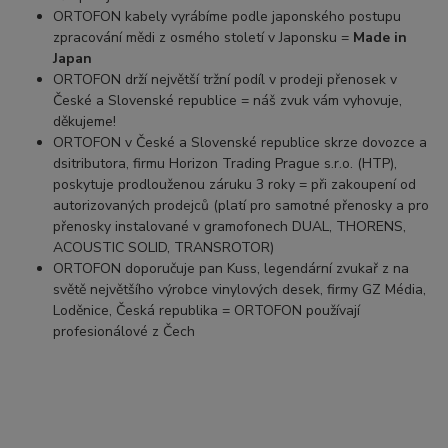
ORTOFON kabely vyrábíme podle japonského postupu
zpracování mědi z osmého století v Japonsku =
Made in
Japan
ORTOFON drží největší tržní podíl v prodeji přenosek v
České a Slovenské republice = náš zvuk vám vyhovuje,
děkujeme!
ORTOFON v České a Slovenské republice skrze dovozce a
dsitributora, firmu Horizon Trading Prague s.r.o. (HTP),
poskytuje prodlouženou záruku 3 roky = při zakoupení od
autorizovaných prodejců (platí pro samotné přenosky a pro
přenosky instalované v gramofonech DUAL, THORENS,
ACOUSTIC SOLID, TRANSROTOR)
ORTOFON doporučuje pan Kuss, legendární zvukař z na
světě největšího výrobce vinylových desek, firmy GZ Média,
Loděnice, Česká republika = ORTOFON používají
profesionálové z Čech