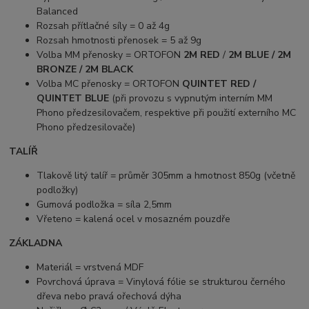
Balanced
Rozsah přítlačné síly = 0 až 4g
Rozsah hmotnosti přenosek = 5 až 9g
Volba MM přenosky = ORTOFON
2M RED
/
2M BLUE / 2M
BRONZE / 2M BLACK
Volba MC přenosky = ORTOFON
QUINTET RED /
QUINTET BLUE
(při provozu s vypnutým interním MM
Phono předzesilovačem, respektive při použití externího MC
Phono předzesilovače)
TALÍŘ
Tlakově litý talíř = průměr 305mm a hmotnost 850g (včetně
podložky)
Gumová podložka = síla 2,5mm
Vřeteno = kalená ocel v mosazném pouzdře
ZÁKLADNA
Materiál = vrstvená MDF
Povrchová úprava = Vinylová fólie se strukturou černého
dřeva nebo pravá ořechová dýha