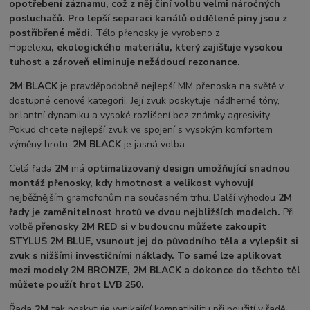
opotřebení záznamu, což z něj činí volbu velmi náročných
posluchačů. Pro lepší separaci kanálů oddělené piny jsou z
postříbřené mědi.
Tělo přenosky je vyrobeno z
Hopelexu
,
ekologického materiálu, který zajišťuje vysokou
tuhost a zároveň eliminuje nežádoucí rezonance.
2M BLACK
je pravděpodobně nejlepší MM přenoska na světě v
dostupné cenové kategorii. Její zvuk poskytuje nádherné tóny,
brilantní dynamiku a vysoké rozlišení bez známky agresivity.
Pokud chcete nejlepší zvuk ve spojení s vysokým komfortem
výměny hrotu,
2M BLACK
je jasná volba.
Celá řada
2M
má
optimalizovaný design umožňující snadnou
montáž přenosky, kdy hmotnost a velikost vyhovují
nejběžnějším gramofonům na současném trhu. Další výhodou
2M
řady je zaměnitelnost hrotů ve dvou nejbližších modelch.
Při
volbě
přenosky 2M RED si v budoucnu můžete zakoupit
STYLUS 2M BLUE, vsunout jej do původního těla a vylepšit si
zvuk s nižšími investičními náklady. To samé lze aplikovat
mezi modely 2M BRONZE, 2M BLACK a dokonce do těchto těl
můžete použít hrot LVB 250.
Řada
2M
tak poskytuje vynikající kompatibilitu při použití v řadě