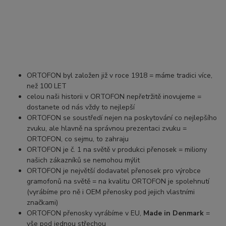
ORTOFON byl založen již v roce 1918 = máme tradici více,
než 100 LET
celou naši historii v ORTOFON nepřetržitě inovujeme =
dostanete od nás vždy to nejlepší
ORTOFON se soustředí nejen na poskytování co nejlepšího
zvuku, ale hlavně na správnou prezentaci zvuku =
ORTOFON, co sejmu, to zahraju
ORTOFON je č. 1 na světě v produkci přenosek = miliony
našich zákazníků se nemohou mýlit
ORTOFON je největší dodavatel přenosek pro výrobce
gramofonů na světě = na kvalitu ORTOFON je spolehnutí
(vyrábíme pro ně i OEM přenosky pod jejich vlastními
značkami)
ORTOFON přenosky vyrábíme v EU,
Made in Denmark
=
vše pod jednou střechou