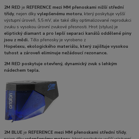
2M RED
je
REFERENCE mezi MM přenoskami nižší střední
třídy
, nejen díky
vylepšenému motoru
, který poskytuje vyšší
výstupní úroveň, 5,5 mV, ale také díky optimalizované reprodukci
zvuku s vysokou úrovní zvukové přesnosti. Hrot (stylus) je
eliptický diamant a pro lepší separaci kanálů oddělené piny
jsou z mědi.
Tělo přenosky je vyrobeno z
Hopelexu,
ekologického materiálu, který zajišťuje vysokou
tuhost a zároveň eliminuje nežádoucí rezonance.
2M RED
poskytuje otevřený, dynamický zvuk s lehkým
nádechem tepla.
2M BLUE
je
REFERENCE mezi MM přenoskami střední třídy
,
nejen díky
vylepšenému motoru,
který poskytuje vyšší výstupní