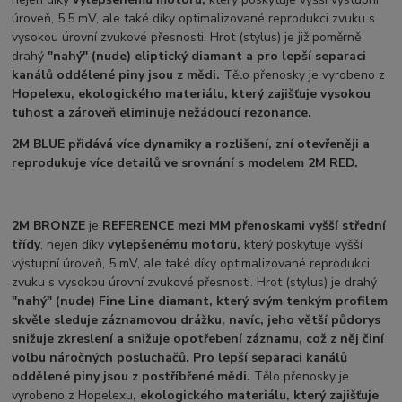
úroveň, 5,5 mV, ale také díky optimalizované reprodukci zvuku s
vysokou úrovní zvukové přesnosti. Hrot (stylus) je již poměrně
drahý
"nahý" (nude) eliptický diamant a pro lepší separaci
kanálů oddělené piny jsou z mědi.
Tělo přenosky je vyrobeno z
Hopelexu,
ekologického materiálu, který zajišťuje vysokou
tuhost a zároveň eliminuje nežádoucí rezonance.
2M BLUE
přidává více dynamiky a rozlišení, zní otevřeněji a
reprodukuje více detailů ve srovnání s modelem 2M RED.
2M BRONZE
je
REFERENCE mezi MM přenoskami vyšší střední
třídy
, nejen díky
vylepšenému motoru,
který poskytuje vyšší
výstupní úroveň, 5 mV, ale také díky optimalizované reprodukci
zvuku s vysokou úrovní zvukové přesnosti. Hrot (stylus) je drahý
"nahý" (nude) Fine Line diamant, který svým tenkým profilem
skvěle sleduje záznamovou drážku, navíc, jeho větší půdorys
snižuje zkreslení a snižuje opotřebení záznamu, což z něj činí
volbu náročných posluchačů. Pro lepší separaci kanálů
oddělené piny jsou z postříbřené mědi.
Tělo přenosky je
vyrobeno z Hopelexu
,
ekologického materiálu, který zajišťuje