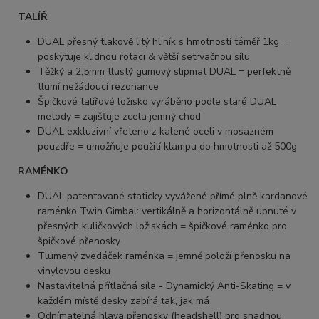
TALÍŘ
DUAL přesný tlakově litý hliník s hmotností téměř 1kg =
poskytuje klidnou rotaci & větší setrvačnou sílu
Těžký a 2,5mm tlustý gumový slipmat DUAL = perfektně
tlumí nežádoucí rezonance
Špičkové talířové ložisko vyráběno podle staré DUAL
metody = zajišťuje zcela jemný chod
DUAL exkluzivní vřeteno z kalené oceli v mosazném
pouzdře = umožňuje použití klampu do hmotnosti až 500g
RAMÉNKO
DUAL patentované staticky vyvážené přímé plně kardanové
raménko Twin Gimbal: vertikálně a horizontálně upnuté v
přesných kuličkových ložiskách = špičkové raménko pro
špičkové přenosky
Tlumený zvedáček raménka = jemně položí přenosku na
vinylovou desku
Nastavitelná přítlačná síla - Dynamický Anti-Skating = v
každém místě desky zabírá tak, jak má
Odnímatelná hlava přenosky (headshell) pro snadnou