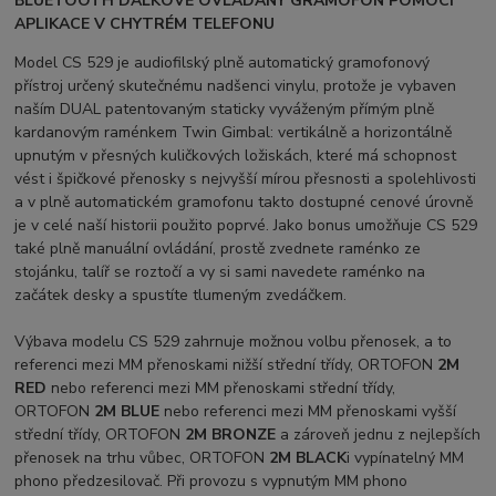
BLUETOOTH DÁLKOVĚ OVLÁDANÝ GRAMOFON POMOCÍ
APLIKACE V CHYTRÉM TELEFONU
Model CS 529 je audiofilský plně automatický gramofonový
přístroj určený skutečnému nadšenci vinylu, protože je vybaven
naším DUAL patentovaným staticky vyváženým přímým plně
kardanovým raménkem Twin Gimbal: vertikálně a horizontálně
upnutým v přesných kuličkových ložiskách, které má schopnost
vést i špičkové přenosky s nejvyšší mírou přesnosti a spolehlivosti
a v plně automatickém gramofonu takto dostupné cenové úrovně
je v celé naší historii použito poprvé. Jako bonus umožňuje CS 529
také plně manuální ovládání, prostě zvednete raménko ze
stojánku, talíř se roztočí a vy si sami navedete raménko na
začátek desky a spustíte tlumeným zvedáčkem.
Výbava modelu CS 529 zahrnuje možnou volbu přenosek, a to
referenci mezi MM přenoskami nižší střední třídy, ORTOFON
2M
RED
nebo referenci mezi MM přenoskami střední třídy,
ORTOFON
2M BLUE
nebo referenci mezi MM přenoskami vyšší
střední třídy, ORTOFON
2M BRONZE
a zároveň jednu z nejlepších
přenosek na trhu vůbec, ORTOFON
2M BLACK
i vypínatelný MM
phono předzesilovač. Při provozu s vypnutým MM phono