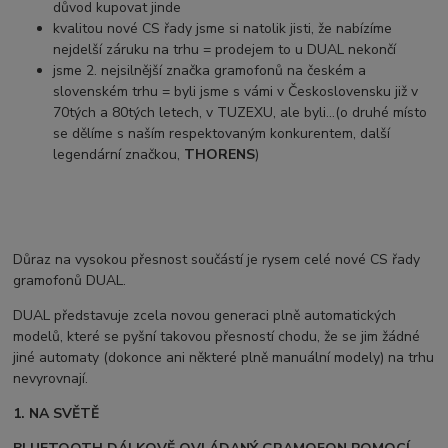
důvod kupovat jinde
kvalitou nové CS řady jsme si natolik jisti, že nabízíme
nejdelší záruku na trhu = prodejem to u DUAL nekončí
jsme 2. nejsilnější značka gramofonů na českém a
slovenském trhu = byli jsme s vámi v Československu již v
70tých a 80tých letech, v TUZEXU, ale byli...(o druhé místo
se dělíme s naším respektovaným konkurentem, další
legendární značkou,
THORENS
)
Důraz na vysokou přesnost součástí je rysem celé nové CS řady
gramofonů DUAL.
DUAL představuje zcela novou generaci plně automatických
modelů, které se pyšní takovou přesností chodu, že se jim žádné
jiné automaty (dokonce ani některé plně manuální modely) na trhu
nevyrovnají.
1. NA SVĚTĚ