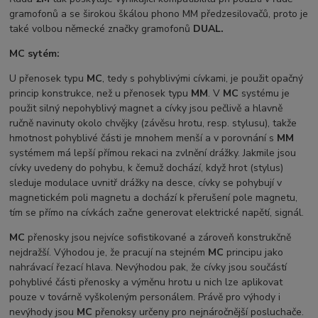
gramofonů a se širokou škálou phono MM předzesilovačů, proto je
také volbou německé značky gramofonů
DUAL.
MC sytém:
U přenosek typu
MC
, tedy s pohyblivými cívkami, je použit opačný
princip konstrukce, než u přenosek typu
MM
. V
MC
systému je
použit silný nepohyblivý magnet a cívky jsou pečlivě a hlavně
ručně navinuty okolo chvějky (závěsu hrotu, resp. stylusu), takže
hmotnost pohyblivé části je mnohem menší a v porovnání s
MM
systémem má lepší přímou rekaci na zvlnění drážky. Jakmile jsou
cívky uvedeny do pohybu, k čemuž dochází, když hrot (stylus)
sleduje modulace uvnitř drážky na desce, cívky se pohybují v
magnetickém poli magnetu a dochází k přerušení pole magnetu,
tím se přímo na cívkách začne generovat elektrické napětí, signál.
MC
přenosky jsou nejvíce sofistikované a zároveň konstrukčně
nejdražší. Výhodou je, že pracují na stejném
MC
principu jako
nahrávací řezací hlava. Nevýhodou pak, že cívky jsou součástí
pohyblivé části přenosky a výměnu hrotu u nich lze aplikovat
pouze v továrně vyškoleným personálem. Právě pro výhody i
nevýhody jsou
MC
přenoksy určeny pro nejnáročnější posluchače.