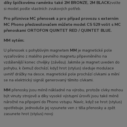
díky špičkovému raménku také 2M BRONZE, 2M BLACK
zvolte
si model podle vlastních zvukových potřeb.
Pro příznivce MC přenosek a pro případ provozu s externím
MC Phono předzesilovačem můžete model CS 529 volit s MC
přenoskami ORTOFON
QUINTET RED /
QUINTET BLUE.
MM sytém:
U přenosek s pohyblivým magnetem
MM
je magnetické pole
vyzařováno z malého pevného magnetu připevněného na
vzdálenější konec chvějky (závěsu). Jakmile je magnet uveden do
pohybu, k čemuž dochází, když hrot (stylus) sleduje modulace
uvnitř drážky na desce, magnetické pole prochází cívkami a mění
se na elektrický signál generovaný těmito cívkami.
MM
přenosky jsou méně nákladné na výrobu, protože cívky mohou
být vinuty strojově a díky vysoké výstupní úrovňi jsou také méně
náročné na připojení do Phono vstupu. Navíc, když se hrot (stylus)
opotřebuje, jednoduše jej vysunete ven z těla přenosky a zpět
zasunete hrot (stylus) nový.