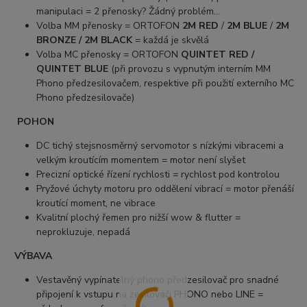
manipulaci = 2 přenosky? Žádný problém...
Volba MM přenosky = ORTOFON
2M RED
/
2M BLUE
/
2M
BRONZE / 2M BLACK
= každá je skvělá
Volba MC přenosky = ORTOFON
QUINTET RED /
QUINTET BLUE
(při provozu s vypnutým interním MM
Phono předzesilovačem, respektive při použití externího MC
Phono předzesilovače)
POHON
DC tichý stejsnosměrný servomotor s nízkými vibracemi a
velkým kroutícím momentem = motor není slyšet
Precizní optické řízení rychlosti = rychlost pod kontrolou
Pryžové úchyty motoru pro oddělení vibrací = motor přenáší
kroutící moment, ne vibrace
Kvalitní plochý řemen pro nižší wow & flutter =
neprokluzuje, nepadá
VÝBAVA
Vestavěný vypínatelný phono předzesilovač pro snadné
připojení k vstupu na zesilovači PHONO nebo LINE =