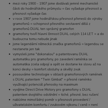
mezi roky 1900 - 1907 jsme dodávali jemné mechanické
části do hodinářského průmyslu = čas vyžaduje přesnost a
přesnost vyžaduje čas
v roce 1907 jsme hodinářskou přesnost přenesli do výroby
gramofonů = schopnost přesného sestavení dělá z
gramofonů DUAL ten správný gramofon
gramofony tvoří hlavní činnost DUAL celých 114 LET = a do
budoucna tomu nebude jinak
jsme legendární německá značka gramofonů = legendou se
nestanete jen tak
vymysleli jsme "dokonalou" a patentovanu DUAL
automatiku pro gramofony, po zavedení raménka se
automatika zcela odpojí a opět se dostane ke slovu až na
konci desky = komfort obsluhy a skvělý zvuk
posouváme technologie v oblasti gramofonových ramének
s DUAL patentem "Twin Gimbal" = přesné raménko
využívající potenciál přenosky na maximum
vyvíjíme Direct Drive Motory pro gramofony s DUAL
patentem dvojitého odstínění = tiché, přesné, bez rušení
nabízíme mimořádný poměr v přesnosti provedení /
uživatelském komfortu / zvukovém výkonu / ceně = není