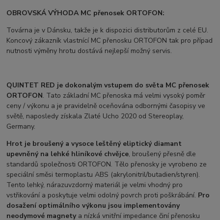
OBROVSKÁ VÝHODA MC přenosek ORTOFON:
Továrna je v Dánsku, takže je k dispozici distributorům z celé EU.
Koncový zákazník vlastnící MC přenosku ORTOFON tak pro případ
nutnosti výměny hrotu dostává nejlepší možný servis.
QUINTET RED
je dokonalým vstupem do světa MC přenosek
ORTOFON
. Tato základní MC přenoska má velmi vysoký poměr
ceny / výkonu a je pravidelně oceňována odbornými časopisy ve
světě, naposledy získala Zlaté Ucho 2020 od Stereoplay,
Germany.
Hrot je broušený a vysoce leštěný eliptický diamant
upevněný na lehké hliníkové chvějce
, broušený přesně dle
standardů společnosti ORTOFON. Tělo přenosky je vyrobeno ze
speciální směsi termoplastu ABS (akrylonitril/butadien/styren).
Tento lehký, nárazuvzdorný materiál je velmi vhodný pro
vstřikování a poskytuje velmi odolný povrch proti poškrábání.
Pro
dosažení optimálního výkonu jsou implementovány
neodymové magnety
a nízká vnitřní impedance činí přenosku