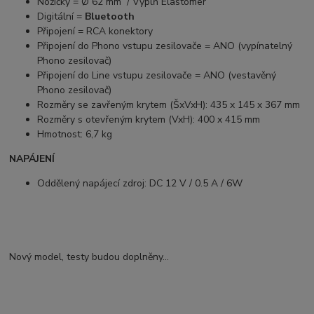
Nožičky = Ø 62 mm / Výplň Elastomer
Digitální =
Bluetooth
Připojení = RCA konektory
Připojení do Phono vstupu zesilovače = ANO (vypínatelný
Phono zesilovač)
Připojení do Line vstupu zesilovače = ANO (vestavěný
Phono zesilovač)
Rozměry se zavřeným krytem (ŠxVxH): 435 x 145 x 367 mm
Rozměry s otevřeným krytem (VxH): 400 x 415 mm
Hmotnost: 6,7 kg
NAPÁJENÍ
Oddělený napájecí zdroj: DC 12 V / 0.5 A / 6W
Nový model, testy budou doplněny...