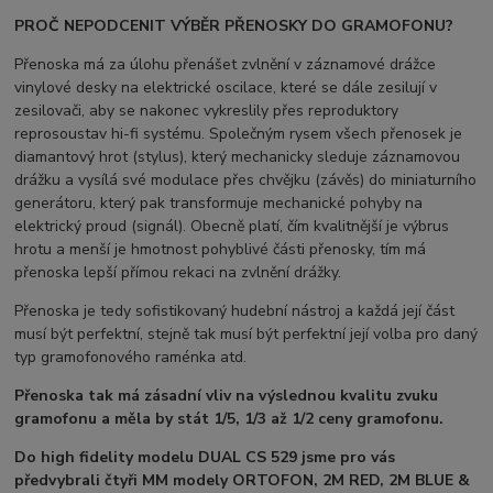
PROČ NEPODCENIT VÝBĚR PŘENOSKY DO GRAMOFONU?
Přenoska má za úlohu přenášet zvlnění v záznamové drážce
vinylové desky na elektrické oscilace, které se dále zesilují v
zesilovači, aby se nakonec vykreslily přes reproduktory
reprosoustav hi-fi systému. Společným rysem všech přenosek je
diamantový hrot (stylus), který mechanicky sleduje záznamovou
drážku a vysílá své modulace přes chvějku (závěs) do miniaturního
generátoru, který pak transformuje mechanické pohyby na
elektrický proud (signál). Obecně platí, čím kvalitnější je výbrus
hrotu a menší je hmotnost pohyblivé části přenosky, tím má
přenoska lepší přímou rekaci na zvlnění drážky.
Přenoska je tedy sofistikovaný hudební nástroj a každá její část
musí být perfektní, stejně tak musí být perfektní její volba pro daný
typ gramofonového raménka atd.
Přenoska tak má zásadní vliv na výslednou kvalitu zvuku
gramofonu a měla by stát 1/5, 1/3 až 1/2 ceny gramofonu.
Do high fidelity modelu DUAL CS 529 jsme pro vás
předvybrali čtyři MM modely ORTOFON, 2M RED, 2M BLUE &