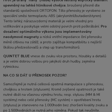
Hrot je drahý "nahý" (nude) vysoce leštěný eliptický diamant
upevněný na lehké hliníkové chvějce
, broušený přesně dle
standardů společnosti ORTOFON. Tělo přenosky je vyrobeno ze
speciální směsi termoplastu ABS (akrylonitril/butadien/styren).
Tento lehký, nárazuvzdorný materiál je velmi vhodný pro
vstřikování a poskytuje velmi odolný povrch proti poškrábání.
Pro
dosažení optimálního výkonu jsou implementovány
neodymové magnety
a nízká vnitřní impedance činí přenosku
méně citlivou na zátěž, a proto zajišťuje kompatibilitu s nejširší
škálou předzesilovačů a step up transformátorů.
QUINTET BLUE
vnese do zvuku více prostoru, hloubky a detailů
a je velmi dobrou volbou pro jakýkoli druh hudby, zejména
rytmickou.
NA CO SI DÁT U PŘENOSEK POZOR?
Samozřejmě je nutná celková opatrná manipulace s přenoskou,
chvějkou a hrotem (stylusem). Kromě zvýšené opatrnosti je také
nutné dbát na včasnou výměnu hrotu, resp. stylusu (MM & MI
systémy) nebo celé přenosky (MC systém) = opotřebení hrotu
(stylusu) je stanoveno na 1.000hodin bez zhoršení kvality zvuku a
po 1.500hodinách je nutná jeho výměna. Pokud tak neučiníte,