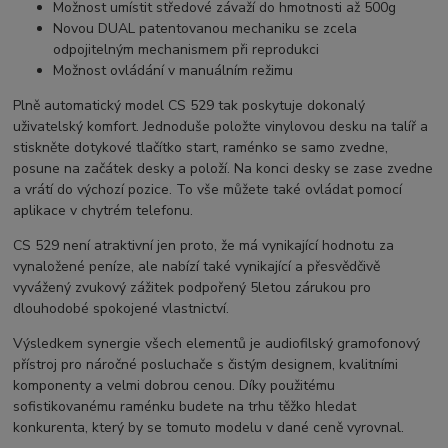
Možnost umístit středové závaží do hmotnosti až 500g
Novou DUAL patentovanou mechaniku se zcela
odpojitelným mechanismem při reprodukci
Možnost ovládání v manuálním režimu
Plně automatický model CS 529 tak poskytuje dokonalý
uživatelský komfort. Jednoduše položte vinylovou desku na talíř a
stiskněte dotykové tlačítko start, raménko se samo zvedne,
posune na začátek desky a položí. Na konci desky se zase zvedne
a vrátí do výchozí pozice. To vše můžete také ovládat pomocí
aplikace v chytrém telefonu.
CS 529 není atraktivní jen proto, že má vynikající hodnotu za
vynaložené peníze, ale nabízí také vynikající a přesvědčivě
vyvážený zvukový zážitek podpořený 5letou zárukou pro
dlouhodobé spokojené vlastnictví.
Výsledkem synergie všech elementů je audiofilský gramofonový
přístroj pro náročné posluchače s čistým designem, kvalitními
komponenty a velmi dobrou cenou. Díky použitému
sofistikovanému raménku budete na trhu těžko hledat
konkurenta, který by se tomuto modelu v dané ceně vyrovnal.