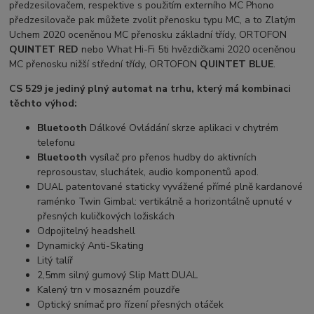
předzesilovačem, respektive s použitím externího MC Phono
předzesilovače pak můžete zvolit přenosku typu MC, a to Zlatým
Uchem 2020 oceněnou MC přenosku základní třídy, ORTOFON
QUINTET RED
nebo What Hi-Fi 5ti hvězdičkami 2020 oceněnou
MC přenosku nižší střední třídy, ORTOFON
QUINTET BLUE
.
CS 529 je jediný plný automat na trhu, který má kombinaci
těchto výhod:
Bluetooth
Dálkové Ovládání skrze aplikaci v chytrém
telefonu
Bluetooth
vysílač pro přenos hudby do aktivních
reprosoustav, sluchátek, audio komponentů apod.
DUAL patentované staticky vyvážené přímé plně kardanové
raménko Twin Gimbal: vertikálně a horizontálně upnuté v
přesných kuličkových ložiskách
Odpojitelný headshell
Dynamický Anti-Skating
Litý talíř
2,5mm silný gumový Slip Matt DUAL
Kalený trn v mosazném pouzdře
Optický snímač pro řízení přesných otáček