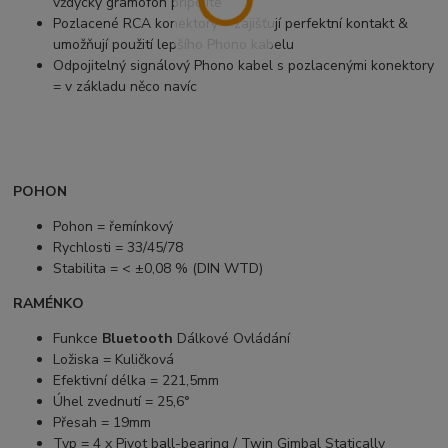
vždycky gramofon připojíte
Pozlacené RCA konektory = zajišťují perfektní kontakt &
umožňují použití lepšího Phono kabelu
Odpojitelný signálový Phono kabel s pozlacenými konektory
= v základu něco navíc
POHON
Pohon = řemínkový
Rychlosti = 33/45/78
Stabilita = < ±0,08 % (DIN WTD)
RAMÉNKO
Funkce
Bluetooth
Dálkové Ovládání
Ložiska = Kuličková
Efektivní délka = 221,5mm
Úhel zvednutí = 25,6°
Přesah = 19mm
Typ = 4 x Pivot ball-bearing / Twin Gimbal Statically