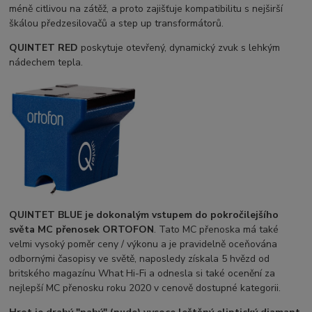
méně citlivou na zátěž, a proto zajišťuje kompatibilitu s nejširší
škálou předzesilovačů a step up transformátorů.
QUINTET RED
poskytuje otevřený, dynamický zvuk s lehkým
nádechem tepla.
QUINTET BLUE
je dokonalým vstupem do pokročilejšího
světa MC přenosek ORTOFON
. Tato MC přenoska má také
velmi vysoký poměr ceny / výkonu a je pravidelně oceňována
odbornými časopisy ve světě, naposledy získala 5 hvězd od
britského magazínu What Hi-Fi a odnesla si také ocenění za
nejlepší MC přenosku roku 2020 v cenově dostupné kategorii.