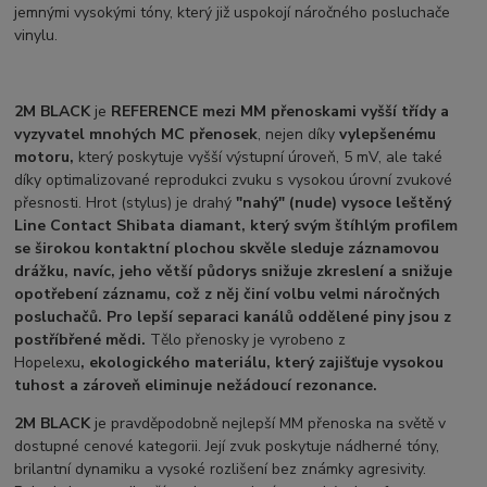
jemnými vysokými tóny, který již uspokojí náročného posluchače
vinylu.
2M BLACK
je
REFERENCE mezi MM přenoskami vyšší třídy a
vyzyvatel mnohých MC přenosek
, nejen díky
vylepšenému
motoru,
který poskytuje vyšší výstupní úroveň, 5 mV, ale také
díky optimalizované reprodukci zvuku s vysokou úrovní zvukové
přesnosti. Hrot (stylus) je drahý
"nahý" (nude) vysoce leštěný
Line Contact Shibata diamant, který svým štíhlým profilem
se širokou kontaktní plochou skvěle sleduje záznamovou
drážku, navíc, jeho větší půdorys snižuje zkreslení a snižuje
opotřebení záznamu, což z něj činí volbu velmi náročných
posluchačů. Pro lepší separaci kanálů oddělené piny jsou z
postříbřené mědi.
Tělo přenosky je vyrobeno z
Hopelexu
,
ekologického materiálu, který zajišťuje vysokou
tuhost a zároveň eliminuje nežádoucí rezonance.
2M BLACK
je pravděpodobně nejlepší MM přenoska na světě v
dostupné cenové kategorii. Její zvuk poskytuje nádherné tóny,
brilantní dynamiku a vysoké rozlišení bez známky agresivity.