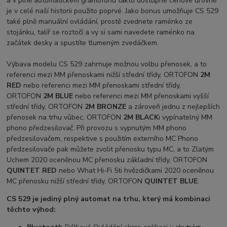
a v plně automatickém gramofonu takto dostupné cenové úrovně
je v celé naší historii použito poprvé. Jako bonus umožňuje CS 529
také plně manuální ovládání, prostě zvednete raménko ze
stojánku, talíř se roztočí a vy si sami navedete raménko na
začátek desky a spustíte tlumeným zvedáčkem.
Výbava modelu CS 529 zahrnuje možnou volbu přenosek, a to
referenci mezi MM přenoskami nižší střední třídy, ORTOFON
2M
RED
nebo referenci mezi MM přenoskami střední třídy,
ORTOFON
2M BLUE
nebo referenci mezi MM přenoskami vyšší
střední třídy, ORTOFON
2M BRONZE
a zároveň jednu z nejlepších
přenosek na trhu vůbec, ORTOFON
2M BLACK
i vypínatelný MM
phono předzesilovač. Při provozu s vypnutým MM phono
předzesilovačem, respektive s použitím externího MC Phono
předzesilovače pak můžete zvolit přenosku typu MC, a to Zlatým
Uchem 2020 oceněnou MC přenosku základní třídy, ORTOFON
QUINTET RED
nebo What Hi-Fi 5ti hvězdičkami 2020 oceněnou
MC přenosku nižší střední třídy, ORTOFON
QUINTET BLUE
.
CS 529 je jediný plný automat na trhu, který má kombinaci
těchto výhod: