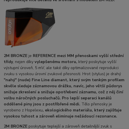
2M BRONZE
je
REFERENCE mezi MM přenoskami vyšší střední
třídy
, nejen díky
vylepšenému motoru,
který poskytuje vyšší
výstupní úroveň, 5 mV, ale také díky optimalizované reprodukci
zvuku s vysokou úrovní zvukové přesnosti. Hrot (stylus) je drahý
"nahý" (nude) Fine Line diamant, který svým tenkým profilem
skvěle sleduje záznamovou drážku, navíc, jeho větší půdorys
snižuje zkreslení a snižuje opotřebení záznamu, což z něj činí
volbu náročných posluchačů. Pro lepší separaci kanálů
oddělené piny jsou z postříbřené mědi.
Tělo přenosky je
vyrobeno z Hopelexu
,
ekologického materiálu, který zajišťuje
vysokou tuhost a zároveň eliminuje nežádoucí rezonance.
2M BRONZE
poskytuje teplejší a zároveň detailnější zvuk s