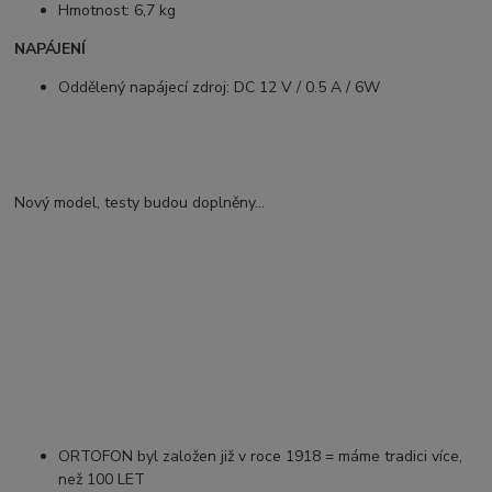
Hmotnost: 6,7 kg
NAPÁJENÍ
Oddělený napájecí zdroj: DC 12 V / 0.5 A / 6W
Nový model, testy budou doplněny...
ORTOFON byl založen již v roce 1918 = máme tradici více,
než 100 LET