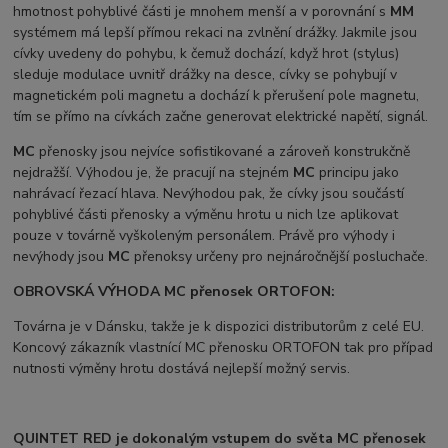
hmotnost pohyblivé části je mnohem menší a v porovnání s
MM
systémem má lepší přímou rekaci na zvlnění drážky. Jakmile jsou
cívky uvedeny do pohybu, k čemuž dochází, když hrot (stylus)
sleduje modulace uvnitř drážky na desce, cívky se pohybují v
magnetickém poli magnetu a dochází k přerušení pole magnetu,
tím se přímo na cívkách začne generovat elektrické napětí, signál.
MC
přenosky jsou nejvíce sofistikované a zároveň konstrukčně
nejdražší. Výhodou je, že pracují na stejném
MC
principu jako
nahrávací řezací hlava. Nevýhodou pak, že cívky jsou součástí
pohyblivé části přenosky a výměnu hrotu u nich lze aplikovat
pouze v továrně vyškoleným personálem. Právě pro výhody i
nevýhody jsou
MC
přenoksy určeny pro nejnáročnější posluchače.
OBROVSKÁ VÝHODA MC přenosek ORTOFON:
Továrna je v Dánsku, takže je k dispozici distributorům z celé EU.
Koncový zákazník vlastnící MC přenosku ORTOFON tak pro případ
nutnosti výměny hrotu dostává nejlepší možný servis.
QUINTET RED
je dokonalým vstupem do světa MC přenosek