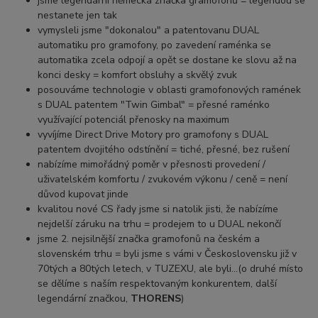
jsme legendární německá značka gramofonů = legendou se
nestanete jen tak
vymysleli jsme "dokonalou" a patentovanu DUAL
automatiku pro gramofony, po zavedení raménka se
automatika zcela odpojí a opět se dostane ke slovu až na
konci desky = komfort obsluhy a skvělý zvuk
posouváme technologie v oblasti gramofonových ramének
s DUAL patentem "Twin Gimbal" = přesné raménko
využívající potenciál přenosky na maximum
vyvíjíme Direct Drive Motory pro gramofony s DUAL
patentem dvojitého odstínění = tiché, přesné, bez rušení
nabízíme mimořádný poměr v přesnosti provedení /
uživatelském komfortu / zvukovém výkonu / ceně = není
důvod kupovat jinde
kvalitou nové CS řady jsme si natolik jisti, že nabízíme
nejdelší záruku na trhu = prodejem to u DUAL nekončí
jsme 2. nejsilnější značka gramofonů na českém a
slovenském trhu = byli jsme s vámi v Československu již v
70tých a 80tých letech, v TUZEXU, ale byli...(o druhé místo
se dělíme s naším respektovaným konkurentem, další
legendární značkou,
THORENS
)