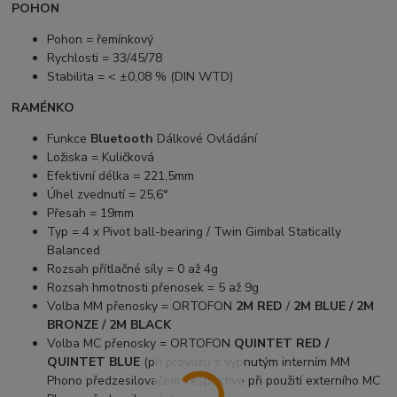
POHON
Pohon = řemínkový
Rychlosti = 33/45/78
Stabilita = < ±0,08 % (DIN WTD)
RAMÉNKO
Funkce
Bluetooth
Dálkové Ovládání
Ložiska = Kuličková
Efektivní délka = 221,5mm
Úhel zvednutí = 25,6°
Přesah = 19mm
Typ = 4 x Pivot ball-bearing / Twin Gimbal Statically
Balanced
Rozsah přítlačné síly = 0 až 4g
Rozsah hmotnosti přenosek = 5 až 9g
Volba MM přenosky = ORTOFON
2M RED
/
2M BLUE / 2M
BRONZE / 2M BLACK
Volba MC přenosky = ORTOFON
QUINTET RED /
QUINTET BLUE
(při provozu s vypnutým interním MM
Phono předzesilovačem, respektive při použití externího MC