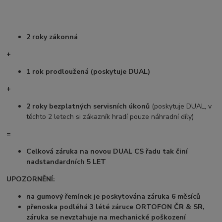
2 roky zákonná
+
1 rok prodloužená (poskytuje DUAL)
+
2 roky bezplatných servisních úkonů
(poskytuje DUAL, v
těchto 2 letech si zákazník hradí pouze náhradní díly)
=
Celková záruka na novou DUAL CS řadu tak činí
nadstandardních 5 LET
UPOZORNĚNÍ:
na gumový řemínek je poskytována záruka 6 měsíců
přenoska podléhá 3 lété záruce ORTOFON ČR & SR,
záruka se nevztahuje na mechanické poškození