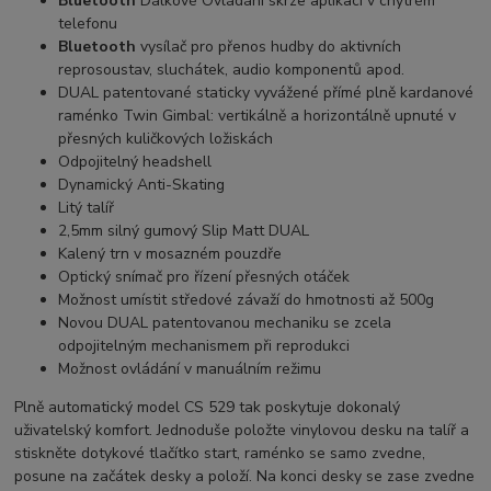
Bluetooth
Dálkové Ovládání skrze aplikaci v chytrém
telefonu
Bluetooth
vysílač pro přenos hudby do aktivních
reprosoustav, sluchátek, audio komponentů apod.
DUAL patentované staticky vyvážené přímé plně kardanové
raménko Twin Gimbal: vertikálně a horizontálně upnuté v
přesných kuličkových ložiskách
Odpojitelný headshell
Dynamický Anti-Skating
Litý talíř
2,5mm silný gumový Slip Matt DUAL
Kalený trn v mosazném pouzdře
Optický snímač pro řízení přesných otáček
Možnost umístit středové závaží do hmotnosti až 500g
Novou DUAL patentovanou mechaniku se zcela
odpojitelným mechanismem při reprodukci
Možnost ovládání v manuálním režimu
Plně automatický model CS 529 tak poskytuje dokonalý
uživatelský komfort. Jednoduše položte vinylovou desku na talíř a
stiskněte dotykové tlačítko start, raménko se samo zvedne,
posune na začátek desky a položí. Na konci desky se zase zvedne