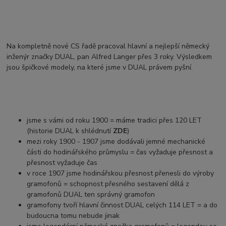
Na kompletně nové CS řadě pracoval hlavní a nejlepší německý
inženýr značky DUAL, pan Alfred Langer přes 3 roky. Výsledkem
jsou špičkové modely, na které jsme v DUAL právem pyšní.
jsme s vámi od roku 1900 = máme tradici přes 120 LET
(historie DUAL k shlédnutí
ZDE
)
mezi roky 1900 - 1907 jsme dodávali jemné mechanické
části do hodinářského průmyslu = čas vyžaduje přesnost a
přesnost vyžaduje čas
v roce 1907 jsme hodinářskou přesnost přenesli do výroby
gramofonů = schopnost přesného sestavení dělá z
gramofonů DUAL ten správný gramofon
gramofony tvoří hlavní činnost DUAL celých 114 LET = a do
budoucna tomu nebude jinak