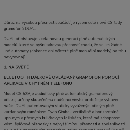
Důraz na vysokou přesnost součástí je rysem celé nové CS řady
gramofonů DUAL.
DUAL představuje zcela novou generaci plně automatických
modelů, které se pyšní takovou přesností chodu, že se jim žádné
jiné automaty (dokonce ani některé plně manuální modely) na trhu
nevyrovnají.
1. NA SVĚTĚ
BLUETOOTH DÁLKOVĚ OVLÁDANÝ GRAMOFON POMOCÍ
APLIKACE V CHYTRÉM TELEFONU
Model CS 529 je audiofilský plně automatický gramofonový
přístroj určený skutečnému nadšenci vinylu, protože je vybaven
naším DUAL patentovaným staticky vyváženým přímým plně
kardanovým raménkem Twin Gimbal: vertikálně a horizontálně
upnutým v přesných kuličkových ložiskách, které má schopnost
vést i špičkové přenosky s nejvyšší mírou přesnosti a spolehlivosti