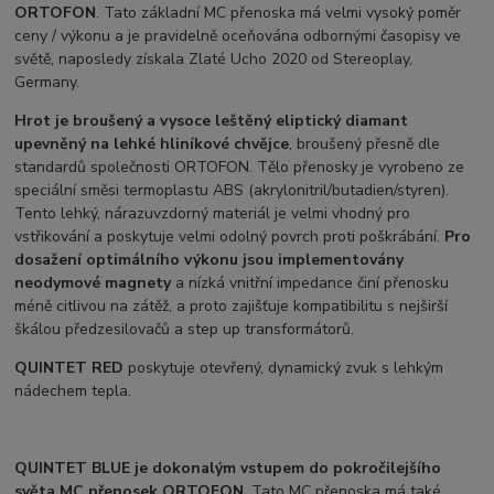
ORTOFON
. Tato základní MC přenoska má velmi vysoký poměr
ceny / výkonu a je pravidelně oceňována odbornými časopisy ve
světě, naposledy získala Zlaté Ucho 2020 od Stereoplay,
Germany.
Hrot je broušený a vysoce leštěný eliptický diamant
upevněný na lehké hliníkové chvějce
, broušený přesně dle
standardů společnosti ORTOFON. Tělo přenosky je vyrobeno ze
speciální směsi termoplastu ABS (akrylonitril/butadien/styren).
Tento lehký, nárazuvzdorný materiál je velmi vhodný pro
vstřikování a poskytuje velmi odolný povrch proti poškrábání.
Pro
dosažení optimálního výkonu jsou implementovány
neodymové magnety
a nízká vnitřní impedance činí přenosku
méně citlivou na zátěž, a proto zajišťuje kompatibilitu s nejširší
škálou předzesilovačů a step up transformátorů.
QUINTET RED
poskytuje otevřený, dynamický zvuk s lehkým
nádechem tepla.
QUINTET BLUE
je dokonalým vstupem do pokročilejšího
světa MC přenosek ORTOFON
. Tato MC přenoska má také