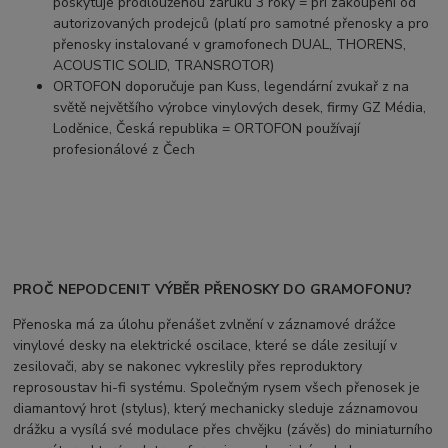
poskytuje prodlouženou záruku 3 roky = při zakoupení od
autorizovaných prodejců (platí pro samotné přenosky a pro
přenosky instalované v gramofonech DUAL, THORENS,
ACOUSTIC SOLID, TRANSROTOR)
ORTOFON doporučuje pan Kuss, legendární zvukař z na
světě největšího výrobce vinylových desek, firmy GZ Média,
Loděnice, Česká republika = ORTOFON používají
profesionálové z Čech
PROČ NEPODCENIT VÝBĚR PŘENOSKY DO GRAMOFONU?
Přenoska má za úlohu přenášet zvlnění v záznamové drážce
vinylové desky na elektrické oscilace, které se dále zesilují v
zesilovači, aby se nakonec vykreslily přes reproduktory
reprosoustav hi-fi systému. Společným rysem všech přenosek je
diamantový hrot (stylus), který mechanicky sleduje záznamovou
drážku a vysílá své modulace přes chvějku (závěs) do miniaturního