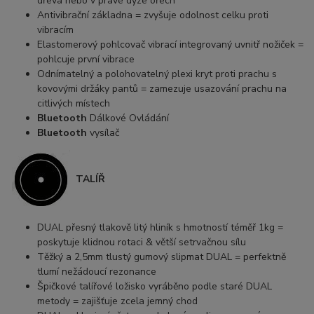
dřeva nebo v pravé dýze ořech
Antivibrační základna = zvyšuje odolnost celku proti
vibracím
Elastomerový pohlcovač vibrací integrovaný uvnitř nožiček =
pohlcuje první vibrace
Odnímatelný a polohovatelný plexi kryt proti prachu s
kovovými držáky pantů = zamezuje usazování prachu na
citlivých místech
Bluetooth
Dálkové Ovládání
Bluetooth
vysílač
TALÍŘ
DUAL přesný tlakově litý hliník s hmotností téměř 1kg =
poskytuje klidnou rotaci & větší setrvačnou sílu
Těžký a 2,5mm tlustý gumový slipmat DUAL = perfektně
tlumí nežádoucí rezonance
Špičkové talířové ložisko vyráběno podle staré DUAL
metody = zajišťuje zcela jemný chod