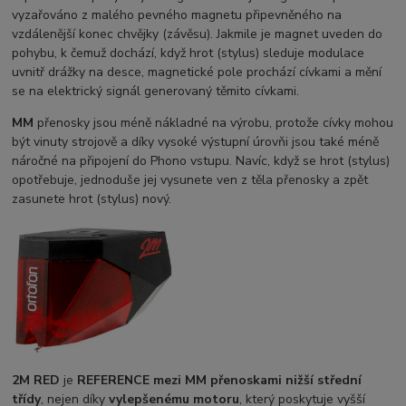
vyzařováno z malého pevného magnetu připevněného na
vzdálenější konec chvějky (závěsu). Jakmile je magnet uveden do
pohybu, k čemuž dochází, když hrot (stylus) sleduje modulace
uvnitř drážky na desce, magnetické pole prochází cívkami a mění
se na elektrický signál generovaný těmito cívkami.
MM
přenosky jsou méně nákladné na výrobu, protože cívky mohou
být vinuty strojově a díky vysoké výstupní úrovňi jsou také méně
náročné na připojení do Phono vstupu. Navíc, když se hrot (stylus)
opotřebuje, jednoduše jej vysunete ven z těla přenosky a zpět
zasunete hrot (stylus) nový.
2M RED
je
REFERENCE mezi MM přenoskami nižší střední
třídy
, nejen díky
vylepšenému motoru
, který poskytuje vyšší