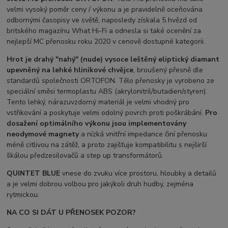
velmi vysoký poměr ceny / výkonu a je pravidelně oceňována
odbornými časopisy ve světě, naposledy získala 5 hvězd od
britského magazínu What Hi-Fi a odnesla si také ocenění za
nejlepší MC přenosku roku 2020 v cenově dostupné kategorii.
Hrot je drahý "nahý" (nude) vysoce leštěný eliptický diamant
upevněný na lehké hliníkové chvějce
, broušený přesně dle
standardů společnosti ORTOFON. Tělo přenosky je vyrobeno ze
speciální směsi termoplastu ABS (akrylonitril/butadien/styren).
Tento lehký, nárazuvzdorný materiál je velmi vhodný pro
vstřikování a poskytuje velmi odolný povrch proti poškrábání.
Pro
dosažení optimálního výkonu jsou implementovány
neodymové magnety
a nízká vnitřní impedance činí přenosku
méně citlivou na zátěž, a proto zajišťuje kompatibilitu s nejširší
škálou předzesilovačů a step up transformátorů.
QUINTET BLUE
vnese do zvuku více prostoru, hloubky a detailů
a je velmi dobrou volbou pro jakýkoli druh hudby, zejména
rytmickou.
NA CO SI DÁT U PŘENOSEK POZOR?