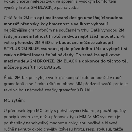
Pokud chcete nejlepší zvuk ve spojení s vysokým komfortem
výměny hrotu,
2M BLACK
je jasná volba.
Celá řada
2M
má
optimalizovaný design umožňující snadnou
montáž přenosky, kdy hmotnost a velikost vyhovují
nejběžnějším gramofonům na současném trhu. Další výhodou
2M
řady je zaměnitelnost hrotů ve dvou nejbližších modelch.
Při
volbě
přenosky 2M RED si v budoucnu můžete zakoupit
STYLUS 2M BLUE, vsunout jej do původního těla a vylepšit si
zvuk s nižšími investičními náklady. To samé lze aplikovat
mezi modely 2M BRONZE, 2M BLACK a dokonce do těchto těl
můžete použít hrot LVB 250.
Řada
2M
tak poskytuje vynikající kompatibilitu při použití v řadě
gramofonů a se širokou škálou phono MM předzesilovačů, proto je
také volbou německé značky gramofonů
DUAL.
MC sytém:
U přenosek typu
MC
, tedy s pohyblivými cívkami, je použit opačný
princip konstrukce, než u přenosek typu
MM
. V
MC
systému je
použit silný nepohyblivý magnet a cívky jsou pečlivě a hlavně
ručně navinuty okolo chvějky (závěsu hrotu, resp. stylusu), takže