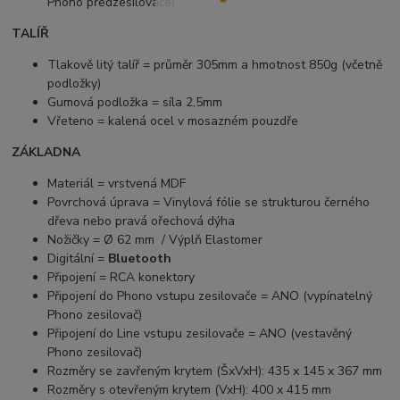
Phono předzesilovače)
TALÍŘ
Tlakově litý talíř = průměr 305mm a hmotnost 850g (včetně
podložky)
Gumová podložka = síla 2,5mm
Vřeteno = kalená ocel v mosazném pouzdře
ZÁKLADNA
Materiál = vrstvená MDF
Povrchová úprava = Vinylová fólie se strukturou černého
dřeva nebo pravá ořechová dýha
Nožičky = Ø 62 mm / Výplň Elastomer
Digitální =
Bluetooth
Připojení = RCA konektory
Připojení do Phono vstupu zesilovače = ANO (vypínatelný
Phono zesilovač)
Připojení do Line vstupu zesilovače = ANO (vestavěný
Phono zesilovač)
Rozměry se zavřeným krytem (ŠxVxH): 435 x 145 x 367 mm
Rozměry s otevřeným krytem (VxH): 400 x 415 mm