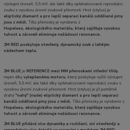
výstupní úroveň, 5,5 mV, ale také díky optimalizované reprodukci
zvuku s vysokou úrovní zvukové přesnosti. Hrot (stylus) je
eliptický diamant a pro lepší separaci kanálů oddělené piny
jsou z mědi.
Tělo přenosky je vyrobeno z
Hopelexu,
ekologického materiálu, který zajišťuje vysokou
tuhost a zároveň eliminuje nežádoucí rezonance.
2M RED
poskytuje otevřený, dynamický zvuk s lehkým
nádechem tepla.
2M BLUE
je
REFERENCE mezi MM přenoskami střední třídy
,
nejen díky
vylepšenému motoru,
který poskytuje vyšší výstupní
úroveň, 5,5 mV, ale také díky optimalizované reprodukci zvuku s
vysokou úrovní zvukové přesnosti. Hrot (stylus) je již poměrně
drahý
"nahý" (nude) eliptický diamant a pro lepší separaci
kanálů oddělené piny jsou z mědi.
Tělo přenosky je vyrobeno z
Hopelexu,
ekologického materiálu, který zajišťuje vysokou
tuhost a zároveň eliminuje nežádoucí rezonance.
2M BLUE
přidává více dynamiky a rozlišení, zní otevřeněji a
reprodukuje více detailů ve srovnání s modelem 2M RED.