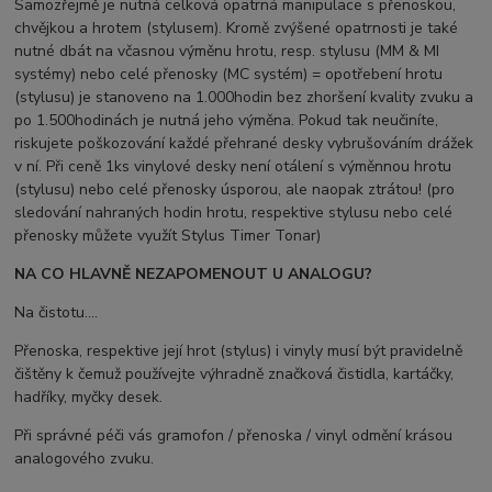
Samozřejmě je nutná celková opatrná manipulace s přenoskou,
chvějkou a hrotem (stylusem). Kromě zvýšené opatrnosti je také
nutné dbát na včasnou výměnu hrotu, resp. stylusu (MM & MI
systémy) nebo celé přenosky (MC systém) = opotřebení hrotu
(stylusu) je stanoveno na 1.000hodin bez zhoršení kvality zvuku a
po 1.500hodinách je nutná jeho výměna. Pokud tak neučiníte,
riskujete poškozování každé přehrané desky vybrušováním drážek
v ní. Při ceně 1ks vinylové desky není otálení s výměnnou hrotu
(stylusu) nebo celé přenosky úsporou, ale naopak ztrátou! (pro
sledování nahraných hodin hrotu, respektive stylusu nebo celé
přenosky můžete využít Stylus Timer Tonar)
NA CO HLAVNĚ NEZAPOMENOUT U ANALOGU?
Na čistotu....
Přenoska, respektive její hrot (stylus) i vinyly musí být pravidelně
čištěny k čemuž používejte výhradně značková čistidla, kartáčky,
hadříky, myčky desek.
Při správné péči vás gramofon / přenoska / vinyl odmění krásou
analogového zvuku.