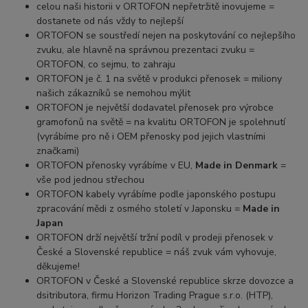
celou naši historii v ORTOFON nepřetržitě inovujeme =
dostanete od nás vždy to nejlepší
ORTOFON se soustředí nejen na poskytování co nejlepšího
zvuku, ale hlavně na správnou prezentaci zvuku =
ORTOFON, co sejmu, to zahraju
ORTOFON je č. 1 na světě v produkci přenosek = miliony
našich zákazníků se nemohou mýlit
ORTOFON je největší dodavatel přenosek pro výrobce
gramofonů na světě = na kvalitu ORTOFON je spolehnutí
(vyrábíme pro ně i OEM přenosky pod jejich vlastními
značkami)
ORTOFON přenosky vyrábíme v EU,
Made in Denmark
=
vše pod jednou střechou
ORTOFON kabely vyrábíme podle japonského postupu
zpracování mědi z osmého století v Japonsku =
Made in
Japan
ORTOFON drží největší tržní podíl v prodeji přenosek v
České a Slovenské republice = náš zvuk vám vyhovuje,
děkujeme!
ORTOFON v České a Slovenské republice skrze dovozce a
dsitributora, firmu Horizon Trading Prague s.r.o. (HTP),