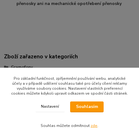
přenosky ani na mechanické opotřebení přenosky
Zboží zařazeno v kategoriích
Gramofony
DUAL
Pro základní funkčnost, zpříjemnění používání webu, analytické
účely a v případě udělení souhlasu také pro účely cílení reklamy
CS LINE
využíváme soubory cookies. Nastavení vlastních preferencí
cookies můžete kdykoli upravit odkazem ve spodní části stránek.
Souhlasím
Nastavení
Souhlas můžete odmítnout
zde
.