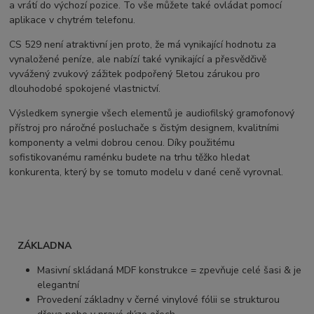
a vrátí do výchozí pozice. To vše můžete také ovládat pomocí
aplikace v chytrém telefonu.
CS 529 není atraktivní jen proto, že má vynikající hodnotu za
vynaložené peníze, ale nabízí také vynikající a přesvědčivě
vyvážený zvukový zážitek podpořený 5letou zárukou pro
dlouhodobé spokojené vlastnictví.
Výsledkem synergie všech elementů je audiofilský gramofonový
přístroj pro náročné posluchače s čistým designem, kvalitními
komponenty a velmi dobrou cenou. Díky použitému
sofistikovanému raménku budete na trhu těžko hledat
konkurenta, který by se tomuto modelu v dané ceně vyrovnal.
ZÁKLADNA
Masivní skládaná MDF konstrukce = zpevňuje celé šasi & je
elegantní
Provedení základny v černé vinylové fólii se strukturou