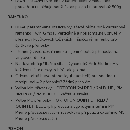
DUAL exkluzivní vřeteno z kalené oceli v mosazném
pouzdře = umožňuje použití klampu do hmotnosti až 500g
RAMÉNKO
DUAL patentované staticky vyvážené přímé plně kardanové
raménko Twin Gimbal: vertikálně a horizontálně upnuté v
přesných kuličkových ložiskách = špičkové raménko pro
špičkové přenosky
Tlumený zvedáček raménka = jemně položí přenosku na
vinylovou desku
Nastavitelná přítlačná síla - Dynamický Anti-Skating = v
každém místě desky zabírá tak, jak má
Odnímatelná hlava přenosky (headshell) pro snadnou
manipulaci = 2 přenosky? Žádný problém...
Volba MM přenosky = ORTOFON
2M RED
/
2M BLUE
/
2M
BRONZE / 2M BLACK
= každá je skvělá
Volba MC přenosky = ORTOFON
QUINTET RED /
QUINTET BLUE
(při provozu s vypnutým interním MM
Phono předzesilovačem, respektive při použití externího MC
Phono předzesilovače)
POHON