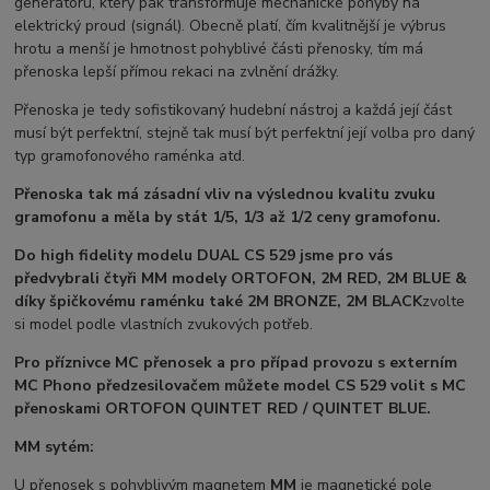
generátoru, který pak transformuje mechanické pohyby na
elektrický proud (signál). Obecně platí, čím kvalitnější je výbrus
hrotu a menší je hmotnost pohyblivé části přenosky, tím má
přenoska lepší přímou rekaci na zvlnění drážky.
Přenoska je tedy sofistikovaný hudební nástroj a každá její část
musí být perfektní, stejně tak musí být perfektní její volba pro daný
typ gramofonového raménka atd.
Přenoska tak má zásadní vliv na výslednou kvalitu zvuku
gramofonu a měla by stát 1/5, 1/3 až 1/2 ceny gramofonu.
Do high fidelity modelu DUAL CS 529 jsme pro vás
předvybrali čtyři MM modely ORTOFON, 2M RED, 2M BLUE &
díky špičkovému raménku také 2M BRONZE, 2M BLACK
zvolte
si model podle vlastních zvukových potřeb.
Pro příznivce MC přenosek a pro případ provozu s externím
MC Phono předzesilovačem můžete model CS 529 volit s MC
přenoskami ORTOFON
QUINTET RED /
QUINTET BLUE.
MM sytém:
U přenosek s pohyblivým magnetem
MM
je magnetické pole