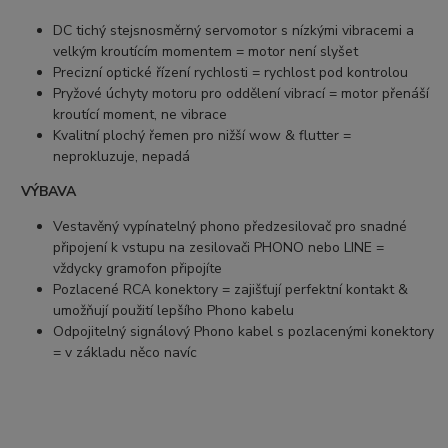
DC tichý stejsnosměrný servomotor s nízkými vibracemi a
velkým kroutícím momentem = motor není slyšet
Precizní optické řízení rychlosti = rychlost pod kontrolou
Pryžové úchyty motoru pro oddělení vibrací = motor přenáší
kroutící moment, ne vibrace
Kvalitní plochý řemen pro nižší wow & flutter =
neprokluzuje, nepadá
VÝBAVA
Vestavěný vypínatelný phono předzesilovač pro snadné
připojení k vstupu na zesilovači PHONO nebo LINE =
vždycky gramofon připojíte
Pozlacené RCA konektory = zajišťují perfektní kontakt &
umožňují použití lepšího Phono kabelu
Odpojitelný signálový Phono kabel s pozlacenými konektory
= v základu něco navíc