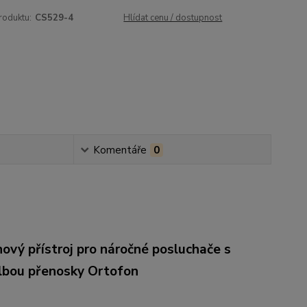
roduktu:
CS529-4
Hlídat cenu / dostupnost
Komentáře
0
ový přístroj pro náročné posluchače s
lbou přenosky Ortofon