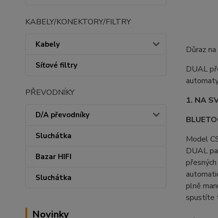
KABELY/KONEKTORY/FILTRY
Kabely
Důraz na
Síťové filtry
DUAL před
automaty 
PŘEVODNÍKY
1. NA S
D/A převodníky
BLUETO
Sluchátka
Model CS 
DUAL pat
Bazar HIFI
přesných 
automatic
Sluchátka
plně manu
spustíte
Novinky