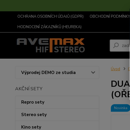
OCHRANA OSOBNÍCH ÚDAJŮ (GDPR)
OBCHODNÍ PODMÍNKY .
HODNOCENÍ ZÁKAZNÍKŮ (HEUREKA)
Úvod
Výprodej DEMO ze studia
DUAL
AKČNÍ SETY
(OŘ
Repro sety
Novinka
Stereo sety
Kino sety