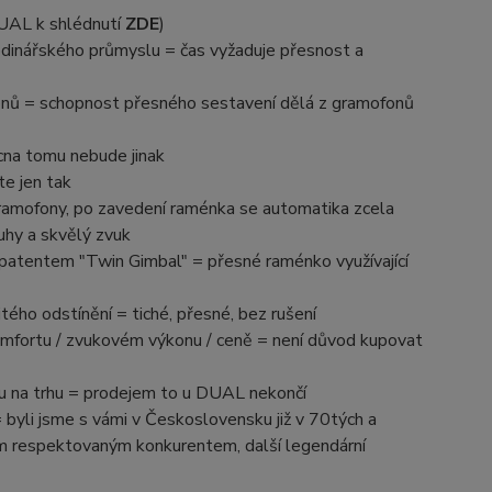
DUAL k shlédnutí
ZDE
)
dinářského průmyslu = čas vyžaduje přesnost a
onů = schopnost přesného sestavení dělá z gramofonů
cna tomu nebude jinak
e jen tak
amofony, po zavedení raménka se automatika zcela
uhy a skvělý zvuk
atentem "Twin Gimbal" = přesné raménko využívající
ého odstínění = tiché, přesné, bez rušení
mfortu / zvukovém výkonu / ceně = není důvod kupovat
ruku na trhu = prodejem to u DUAL nekončí
 byli jsme s vámi v Československu již v 70tých a
ším respektovaným konkurentem, další legendární