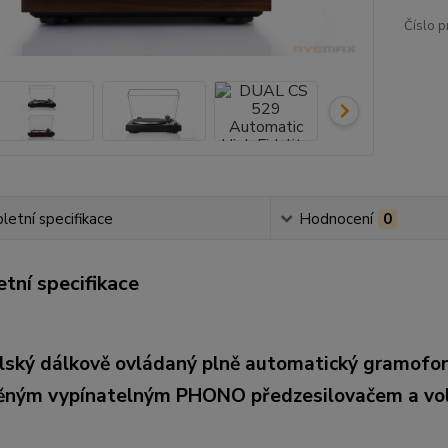
Číslo p
etní specifikace
Hodnocení
0
tní specifikace
lský dálkově ovládaný plně automatický gramofon
ěným vypínatelným PHONO předzesilovačem a vo