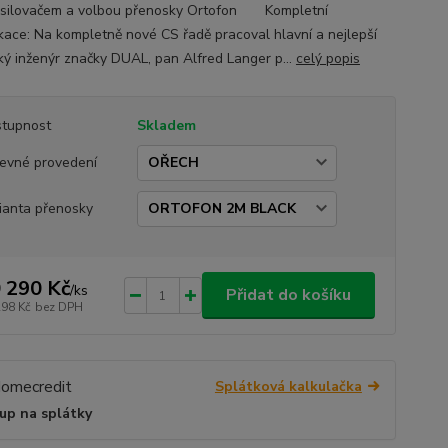
silovačem a volbou přenosky Ortofon Kompletní
ikace: Na kompletně nové CS řadě pracoval hlavní a nejlepší
ý inženýr značky DUAL, pan Alfred Langer p...
celý popis
tupnost
Skladem
evné provedení
ianta přenosky
 290 Kč
/
ks
Přidat do košíku
298 Kč
bez DPH
Splátková kalkulačka
up na splátky