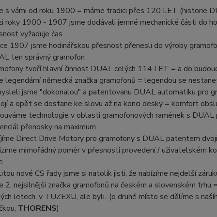
e s vámi od roku 1900 = máme tradici přes 120 LET (historie 
i roky 1900 - 1907 jsme dodávali jemné mechanické části do ho
snost vyžaduje čas
oce 1907 jsme hodinářskou přesnost přenesli do výroby gramof
L ten správný gramofon
mofony tvoří hlavní činnost DUAL celých 114 LET = a do budou
e legendární německá značka gramofonů = legendou se nestanet
ysleli jsme "dokonalou" a patentovanu DUAL automatiku pro gr
ojí a opět se dostane ke slovu až na konci desky = komfort obsl
ouváme technologie v oblasti gramofonových ramének s DUAL p
enciál přenosky na maximum
íjíme Direct Drive Motory pro gramofony s DUAL patentem dvojit
ízíme mimořádný poměr v přesnosti provedení / uživatelském ko
e
litou nové CS řady jsme si natolik jisti, že nabízíme nejdelší zá
e 2. nejsilnější značka gramofonů na českém a slovenském trhu =
ých letech, v TUZEXU, ale byli...(o druhé místo se dělíme s na
čkou,
THORENS
)