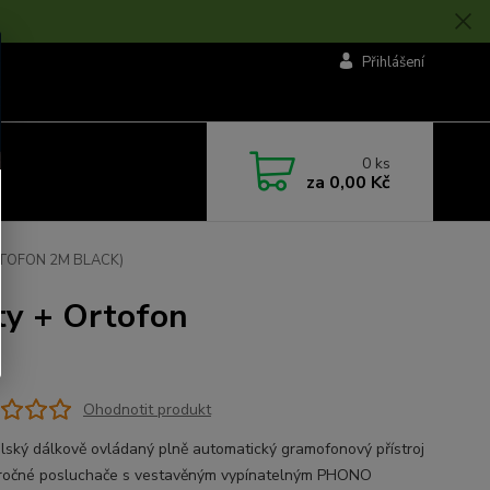
Přihlášení
0
ks
za
0,00 Kč
ORTOFON 2M BLACK)
ty + Ortofon
Ohodnotit produkt
ilský dálkově ovládaný plně automatický gramofonový přístroj
ročné posluchače s vestavěným vypínatelným PHONO