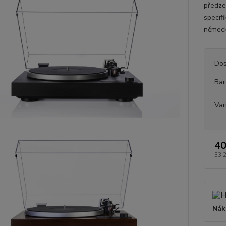
předze
specif
německ
Dos
Bar
Var
40
33 
Nák