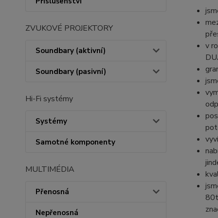
Příslušenství
jsm
mez
ZVUKOVÉ PROJEKTORY
pře
v r
Soundbary (aktivní)
DUA
gra
Soundbary (pasivní)
jsm
vym
Hi-Fi systémy
odp
pos
Systémy
pot
vyv
Samotné komponenty
nab
jind
MULTIMÉDIA
kva
jsm
Přenosná
80t
zna
Nepřenosná