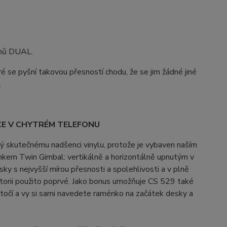
onů DUAL.
se pyšní takovou přesností chodu, že se jim žádné jiné
.
E V CHYTRÉM TELEFONU
ý skutečnému nadšenci vinylu, protože je vybaven naším
m Twin Gimbal: vertikálně a horizontálně upnutým v
ky s nejvyšší mírou přesnosti a spolehlivosti a v plně
torii použito poprvé. Jako bonus umožňuje CS 529 také
ztočí a vy si sami navedete raménko na začátek desky a