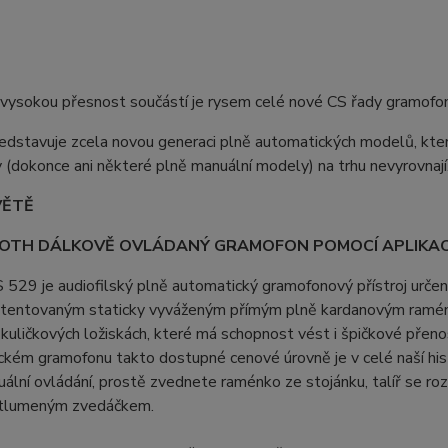
 vysokou přesnost součástí je rysem celé nové CS řady gramof
stavuje zcela novou generaci plně automatických modelů, které 
(dokonce ani některé plně manuální modely) na trhu nevyrovnají
VĚTĚ
OTH DÁLKOVĚ OVLÁDANÝ GRAMOFON POMOCÍ APLIKAC
529 je audiofilský plně automatický gramofonový přístroj určen
entovaným staticky vyváženým přímým plně kardanovým raménke
kuličkových ložiskách, které má schopnost vést i špičkové přenos
kém gramofonu takto dostupné cenové úrovně je v celé naší his
ální ovládání, prostě zvednete raménko ze stojánku, talíř se ro
 tlumeným zvedáčkem.