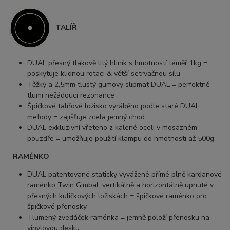
TALÍŘ
DUAL přesný tlakově litý hliník s hmotností téměř 1kg =
poskytuje klidnou rotaci & větší setrvačnou sílu
Těžký a 2,5mm tlustý gumový slipmat DUAL = perfektně
tlumí nežádoucí rezonance
Špičkové talířové ložisko vyráběno podle staré DUAL
metody = zajišťuje zcela jemný chod
DUAL exkluzivní vřeteno z kalené oceli v mosazném
pouzdře = umožňuje použití klampu do hmotnosti až 500g
RAMÉNKO
DUAL patentované staticky vyvážené přímé plně kardanové
raménko Twin Gimbal: vertikálně a horizontálně upnuté v
přesných kuličkových ložiskách = špičkové raménko pro
špičkové přenosky
Tlumený zvedáček raménka = jemně položí přenosku na
vinylovou desku