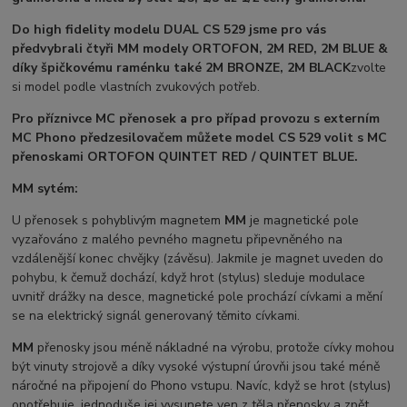
Do high fidelity modelu DUAL CS 529 jsme pro vás
předvybrali čtyři MM modely ORTOFON, 2M RED, 2M BLUE &
díky špičkovému raménku také 2M BRONZE, 2M BLACK
zvolte
si model podle vlastních zvukových potřeb.
Pro příznivce MC přenosek a pro případ provozu s externím
MC Phono předzesilovačem můžete model CS 529 volit s MC
přenoskami ORTOFON
QUINTET RED /
QUINTET BLUE.
MM sytém:
U přenosek s pohyblivým magnetem
MM
je magnetické pole
vyzařováno z malého pevného magnetu připevněného na
vzdálenější konec chvějky (závěsu). Jakmile je magnet uveden do
pohybu, k čemuž dochází, když hrot (stylus) sleduje modulace
uvnitř drážky na desce, magnetické pole prochází cívkami a mění
se na elektrický signál generovaný těmito cívkami.
MM
přenosky jsou méně nákladné na výrobu, protože cívky mohou
být vinuty strojově a díky vysoké výstupní úrovňi jsou také méně
náročné na připojení do Phono vstupu. Navíc, když se hrot (stylus)
opotřebuje, jednoduše jej vysunete ven z těla přenosky a zpět