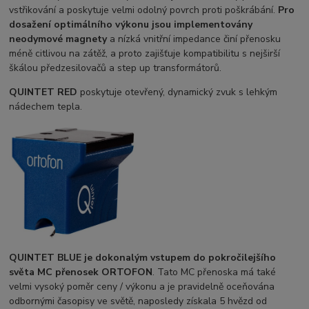
vstřikování a poskytuje velmi odolný povrch proti poškrábání.
Pro
dosažení optimálního výkonu jsou implementovány
neodymové magnety
a nízká vnitřní impedance činí přenosku
méně citlivou na zátěž, a proto zajišťuje kompatibilitu s nejširší
škálou předzesilovačů a step up transformátorů.
QUINTET RED
poskytuje otevřený, dynamický zvuk s lehkým
nádechem tepla.
QUINTET BLUE
je dokonalým vstupem do pokročilejšího
světa MC přenosek ORTOFON
. Tato MC přenoska má také
velmi vysoký poměr ceny / výkonu a je pravidelně oceňována
odbornými časopisy ve světě, naposledy získala 5 hvězd od