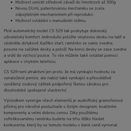
Možnost umístit středové závaží do hmotnosti až 500g
Novou DUAL patentovanou mechaniku se zcela
odpojitelným mechanismem při reprodukci
Možnost ovládání v manuálním režimu
Plně automatický model CS 529 tak poskytuje dokonalý
uživatelský komfort. Jednoduše položte vinylovou desku na talíř a
stiskněte dotykové tlačítko start, raménko se samo zvedne,
posune na začátek desky a položí. Na konci desky se zase zvedne
a vrátí do výchozí pozice. To vše můžete také ovládat pomocí
aplikace v chytrém telefonu.
CS 529 není atraktivní jen proto, že má vynikající hodnotu za
vynaložené peníze, ale nabízí také vynikající a přesvědčivě
vyvážený zvukový zážitek podpořený 5letou zárukou pro
dlouhodobé spokojené vlastnictví.
Výsledkem synergie všech elementů je audiofilský gramofonový
přístroj pro náročné posluchače s čistým designem, kvalitními
komponenty a velmi dobrou cenou. Díky použitému
sofistikovanému raménku budete na trhu těžko hledat
konkurenta, který by se tomuto modelu v dané ceně vyrovnal.