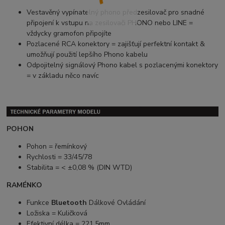
Vestavěný vypínatelný phono předzesilovač pro snadné
připojení k vstupu na zesilovači PHONO nebo LINE =
vždycky gramofon připojíte
Pozlacené RCA konektory = zajišťují perfektní kontakt &
umožňují použití lepšího Phono kabelu
Odpojitelný signálový Phono kabel s pozlacenými konektory
= v základu něco navíc
POHON
Pohon = řemínkový
Rychlosti = 33/45/78
Stabilita = < ±0,08 % (DIN WTD)
RAMÉNKO
Funkce
Bluetooth
Dálkové Ovládání
Ložiska = Kuličková
Efektivní délka = 221,5mm