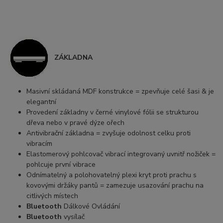
ZÁKLADNA
Masivní skládaná MDF konstrukce = zpevňuje celé šasi & je
elegantní
Provedení základny v černé vinylové fólii se strukturou
dřeva nebo v pravé dýze ořech
Antivibrační základna = zvyšuje odolnost celku proti
vibracím
Elastomerový pohlcovač vibrací integrovaný uvnitř nožiček =
pohlcuje první vibrace
Odnímatelný a polohovatelný plexi kryt proti prachu s
kovovými držáky pantů = zamezuje usazování prachu na
citlivých místech
Bluetooth
Dálkové Ovládání
Bluetooth
vysílač