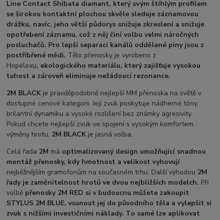
Line Contact Shibata diamant, který svým štíhlým profilem
se širokou kontaktní plochou skvěle sleduje záznamovou
drážku, navíc, jeho větší půdorys snižuje zkreslení a snižuje
opotřebení záznamu, což z něj činí volbu velmi náročných
posluchačů. Pro lepší separaci kanálů oddělené piny jsou z
postříbřené mědi.
Tělo přenosky je vyrobeno z
Hopelexu
,
ekologického materiálu, který zajišťuje vysokou
tuhost a zároveň eliminuje nežádoucí rezonance.
2M BLACK
je pravděpodobně nejlepší MM přenoska na světě v
dostupné cenové kategorii. Její zvuk poskytuje nádherné tóny,
brilantní dynamiku a vysoké rozlišení bez známky agresivity.
Pokud chcete nejlepší zvuk ve spojení s vysokým komfortem
výměny hrotu,
2M BLACK
je jasná volba.
Celá řada
2M
má
optimalizovaný design umožňující snadnou
montáž přenosky, kdy hmotnost a velikost vyhovují
nejběžnějším gramofonům na současném trhu. Další výhodou
2M
řady je zaměnitelnost hrotů ve dvou nejbližších modelch.
Při
volbě
přenosky 2M RED si v budoucnu můžete zakoupit
STYLUS 2M BLUE, vsunout jej do původního těla a vylepšit si
zvuk s nižšími investičními náklady. To samé lze aplikovat