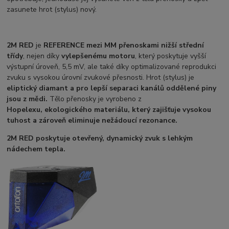
zasunete hrot (stylus) nový.
2M RED
je
REFERENCE mezi MM přenoskami nižší střední
třídy
, nejen díky
vylepšenému motoru
, který poskytuje vyšší
výstupní úroveň, 5,5 mV, ale také díky optimalizované reprodukci
zvuku s vysokou úrovní zvukové přesnosti. Hrot (stylus) je
eliptický diamant a pro lepší separaci kanálů oddělené piny
jsou z mědi.
Tělo přenosky je vyrobeno z
Hopelexu,
ekologického materiálu, který zajišťuje vysokou
tuhost a zároveň eliminuje nežádoucí rezonance.
2M RED
poskytuje otevřený, dynamický zvuk s lehkým
nádechem tepla.