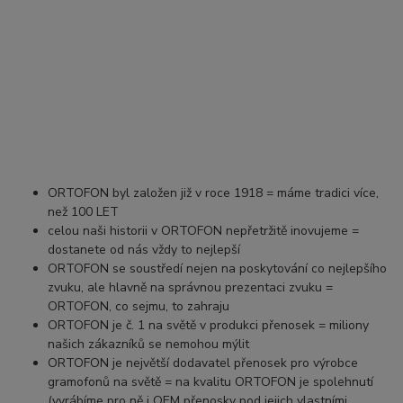
ORTOFON byl založen již v roce 1918 = máme tradici více,
než 100 LET
celou naši historii v ORTOFON nepřetržitě inovujeme =
dostanete od nás vždy to nejlepší
ORTOFON se soustředí nejen na poskytování co nejlepšího
zvuku, ale hlavně na správnou prezentaci zvuku =
ORTOFON, co sejmu, to zahraju
ORTOFON je č. 1 na světě v produkci přenosek = miliony
našich zákazníků se nemohou mýlit
ORTOFON je největší dodavatel přenosek pro výrobce
gramofonů na světě = na kvalitu ORTOFON je spolehnutí
(vyrábíme pro ně i OEM přenosky pod jejich vlastními