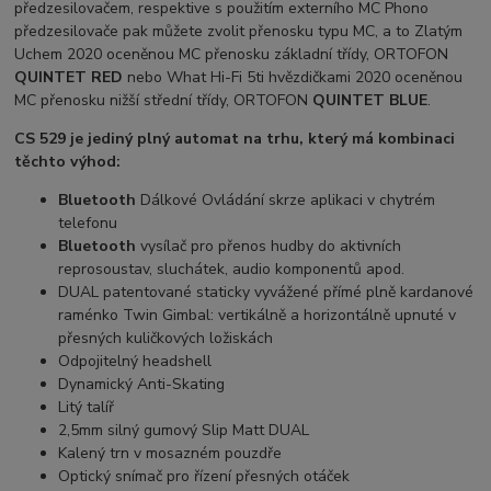
předzesilovačem, respektive s použitím externího MC Phono
předzesilovače pak můžete zvolit přenosku typu MC, a to Zlatým
Uchem 2020 oceněnou MC přenosku základní třídy, ORTOFON
QUINTET RED
nebo What Hi-Fi 5ti hvězdičkami 2020 oceněnou
MC přenosku nižší střední třídy, ORTOFON
QUINTET BLUE
.
CS 529 je jediný plný automat na trhu, který má kombinaci
těchto výhod:
Bluetooth
Dálkové Ovládání skrze aplikaci v chytrém
telefonu
Bluetooth
vysílač pro přenos hudby do aktivních
reprosoustav, sluchátek, audio komponentů apod.
DUAL patentované staticky vyvážené přímé plně kardanové
raménko Twin Gimbal: vertikálně a horizontálně upnuté v
přesných kuličkových ložiskách
Odpojitelný headshell
Dynamický Anti-Skating
Litý talíř
2,5mm silný gumový Slip Matt DUAL
Kalený trn v mosazném pouzdře
Optický snímač pro řízení přesných otáček