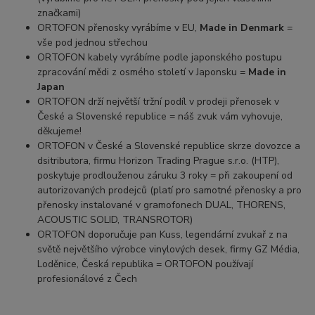
značkami)
ORTOFON přenosky vyrábíme v EU,
Made in Denmark
=
vše pod jednou střechou
ORTOFON kabely vyrábíme podle japonského postupu
zpracování mědi z osmého století v Japonsku =
Made in
Japan
ORTOFON drží největší tržní podíl v prodeji přenosek v
České a Slovenské republice = náš zvuk vám vyhovuje,
děkujeme!
ORTOFON v České a Slovenské republice skrze dovozce a
dsitributora, firmu Horizon Trading Prague s.r.o. (HTP),
poskytuje prodlouženou záruku 3 roky = při zakoupení od
autorizovaných prodejců (platí pro samotné přenosky a pro
přenosky instalované v gramofonech DUAL, THORENS,
ACOUSTIC SOLID, TRANSROTOR)
ORTOFON doporučuje pan Kuss, legendární zvukař z na
světě největšího výrobce vinylových desek, firmy GZ Média,
Loděnice, Česká republika = ORTOFON používají
profesionálové z Čech