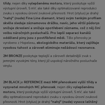
třídy
, nejen díky
vylepšenému motoru,
který poskytuje vyšší
výstupní úroveň, 5 mV, ale také díky optimalizované reprodukci
zvuku s vysokou úrovní zvukové přesnosti. Hrot (stylus) je drahý
"nahý" (nude) Fine Line diamant, který svým tenkým profilem
skvěle sleduje záznamovou drážku, navíc, jeho větší půdorys
snižuje zkreslení a snižuje opotřebení záznamu, což z něj činí
volbu náročných posluchačů. Pro lepší separaci kanálů
oddělené piny jsou z postříbřené mědi.
Tělo přenosky je
vyrobeno z Hopelexu
,
ekologického materiálu, který zajišťuje
vysokou tuhost a zároveň eliminuje nežádoucí rezonance.
2M BRONZE
poskytuje teplejší a zároveň detailnější zvuk s
jemnými vysokými tóny, který již uspokojí náročného posluchače
vinylu.
2M BLACK
je
REFERENCE mezi MM přenoskami vyšší třídy a
vyzyvatel mnohých MC přenosek
, nejen díky
vylepšenému
motoru,
který poskytuje vyšší výstupní úroveň, 5 mV, ale také
díky optimalizované reprodukci zvuku s vysokou úrovní zvukové
přesnosti. Hrot (stylus) je drahý
"nahý" (nude) vysoce leštěný