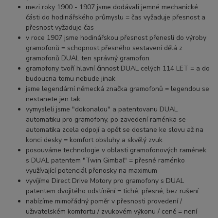
mezi roky 1900 - 1907 jsme dodávali jemné mechanické
části do hodinářského průmyslu = čas vyžaduje přesnost a
přesnost vyžaduje čas
v roce 1907 jsme hodinářskou přesnost přenesli do výroby
gramofonů = schopnost přesného sestavení dělá z
gramofonů DUAL ten správný gramofon
gramofony tvoří hlavní činnost DUAL celých 114 LET = a do
budoucna tomu nebude jinak
jsme legendární německá značka gramofonů = legendou se
nestanete jen tak
vymysleli jsme "dokonalou" a patentovanu DUAL
automatiku pro gramofony, po zavedení raménka se
automatika zcela odpojí a opět se dostane ke slovu až na
konci desky = komfort obsluhy a skvělý zvuk
posouváme technologie v oblasti gramofonových ramének
s DUAL patentem "Twin Gimbal" = přesné raménko
využívající potenciál přenosky na maximum
vyvíjíme Direct Drive Motory pro gramofony s DUAL
patentem dvojitého odstínění = tiché, přesné, bez rušení
nabízíme mimořádný poměr v přesnosti provedení /
uživatelském komfortu / zvukovém výkonu / ceně = není