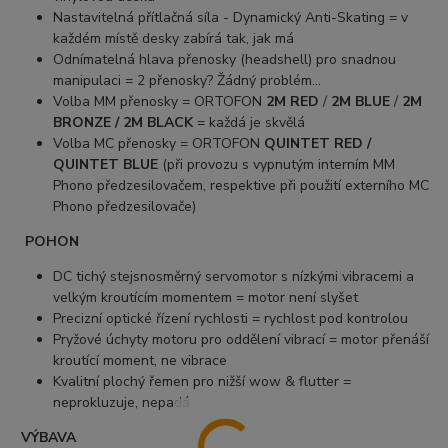
Nastavitelná přítlačná síla - Dynamický Anti-Skating = v
každém místě desky zabírá tak, jak má
Odnímatelná hlava přenosky (headshell) pro snadnou
manipulaci = 2 přenosky? Žádný problém...
Volba MM přenosky = ORTOFON
2M RED
/
2M BLUE
/
2M
BRONZE / 2M BLACK
= každá je skvělá
Volba MC přenosky = ORTOFON
QUINTET RED /
QUINTET BLUE
(při provozu s vypnutým interním MM
Phono předzesilovačem, respektive při použití externího MC
Phono předzesilovače)
POHON
DC tichý stejsnosměrný servomotor s nízkými vibracemi a
velkým kroutícím momentem = motor není slyšet
Precizní optické řízení rychlosti = rychlost pod kontrolou
Pryžové úchyty motoru pro oddělení vibrací = motor přenáší
kroutící moment, ne vibrace
Kvalitní plochý řemen pro nižší wow & flutter =
neprokluzuje, nepadá
VÝBAVA