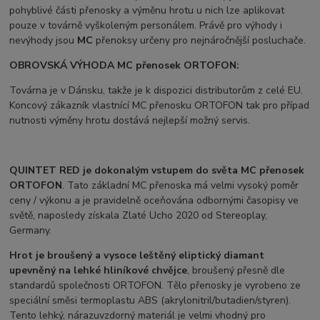
pohyblivé části přenosky a výměnu hrotu u nich lze aplikovat
pouze v továrně vyškoleným personálem. Právě pro výhody i
nevýhody jsou
MC
přenoksy určeny pro nejnáročnější posluchače.
OBROVSKÁ VÝHODA MC přenosek ORTOFON:
Továrna je v Dánsku, takže je k dispozici distributorům z celé EU.
Koncový zákazník vlastnící MC přenosku ORTOFON tak pro případ
nutnosti výměny hrotu dostává nejlepší možný servis.
QUINTET RED
je dokonalým vstupem do světa MC přenosek
ORTOFON
. Tato základní MC přenoska má velmi vysoký poměr
ceny / výkonu a je pravidelně oceňována odbornými časopisy ve
světě, naposledy získala Zlaté Ucho 2020 od Stereoplay,
Germany.
Hrot je broušený a vysoce leštěný eliptický diamant
upevněný na lehké hliníkové chvějce
, broušený přesně dle
standardů společnosti ORTOFON. Tělo přenosky je vyrobeno ze
speciální směsi termoplastu ABS (akrylonitril/butadien/styren).
Tento lehký, nárazuvzdorný materiál je velmi vhodný pro