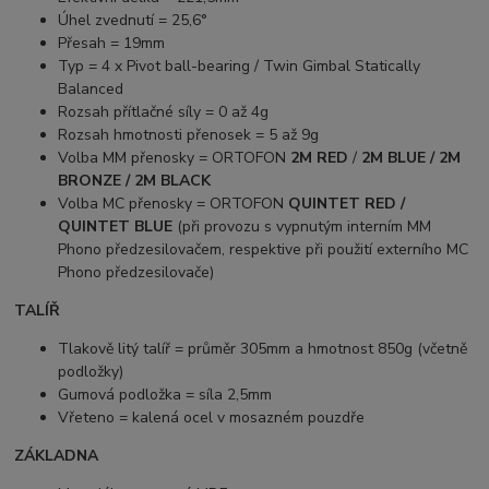
Úhel zvednutí = 25,6°
Přesah = 19mm
Typ = 4 x Pivot ball-bearing / Twin Gimbal Statically
Balanced
Rozsah přítlačné síly = 0 až 4g
Rozsah hmotnosti přenosek = 5 až 9g
Volba MM přenosky = ORTOFON
2M RED
/
2M BLUE / 2M
BRONZE / 2M BLACK
Volba MC přenosky = ORTOFON
QUINTET RED /
QUINTET BLUE
(při provozu s vypnutým interním MM
Phono předzesilovačem, respektive při použití externího MC
Phono předzesilovače)
TALÍŘ
Tlakově litý talíř = průměr 305mm a hmotnost 850g (včetně
podložky)
Gumová podložka = síla 2,5mm
Vřeteno = kalená ocel v mosazném pouzdře
ZÁKLADNA