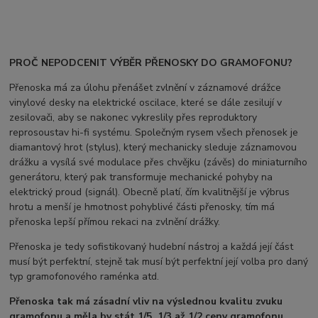
PROČ NEPODCENIT VÝBĚR PŘENOSKY DO GRAMOFONU?
Přenoska má za úlohu přenášet zvlnění v záznamové drážce
vinylové desky na elektrické oscilace, které se dále zesilují v
zesilovači, aby se nakonec vykreslily přes reproduktory
reprosoustav hi-fi systému. Společným rysem všech přenosek je
diamantový hrot (stylus), který mechanicky sleduje záznamovou
drážku a vysílá své modulace přes chvějku (závěs) do miniaturního
generátoru, který pak transformuje mechanické pohyby na
elektrický proud (signál). Obecně platí, čím kvalitnější je výbrus
hrotu a menší je hmotnost pohyblivé části přenosky, tím má
přenoska lepší přímou rekaci na zvlnění drážky.
Přenoska je tedy sofistikovaný hudební nástroj a každá její část
musí být perfektní, stejně tak musí být perfektní její volba pro daný
typ gramofonového raménka atd.
Přenoska tak má zásadní vliv na výslednou kvalitu zvuku
gramofonu a měla by stát 1/5, 1/3 až 1/2 ceny gramofonu.