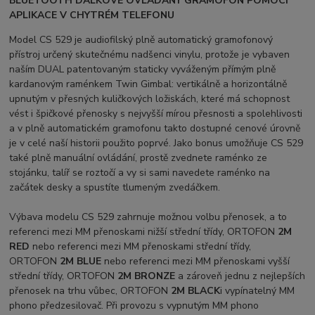
BLUETOOTH DÁLKOVĚ OVLÁDANÝ GRAMOFON POMOCÍ
APLIKACE V CHYTRÉM TELEFONU
Model CS 529 je audiofilský plně automatický gramofonový
přístroj určený skutečnému nadšenci vinylu, protože je vybaven
naším DUAL patentovaným staticky vyváženým přímým plně
kardanovým raménkem Twin Gimbal: vertikálně a horizontálně
upnutým v přesných kuličkových ložiskách, které má schopnost
vést i špičkové přenosky s nejvyšší mírou přesnosti a spolehlivosti
a v plně automatickém gramofonu takto dostupné cenové úrovně
je v celé naší historii použito poprvé. Jako bonus umožňuje CS 529
také plně manuální ovládání, prostě zvednete raménko ze
stojánku, talíř se roztočí a vy si sami navedete raménko na
začátek desky a spustíte tlumeným zvedáčkem.
Výbava modelu CS 529 zahrnuje možnou volbu přenosek, a to
referenci mezi MM přenoskami nižší střední třídy, ORTOFON
2M
RED
nebo referenci mezi MM přenoskami střední třídy,
ORTOFON
2M BLUE
nebo referenci mezi MM přenoskami vyšší
střední třídy, ORTOFON
2M BRONZE
a zároveň jednu z nejlepších
přenosek na trhu vůbec, ORTOFON
2M BLACK
i vypínatelný MM
phono předzesilovač. Při provozu s vypnutým MM phono