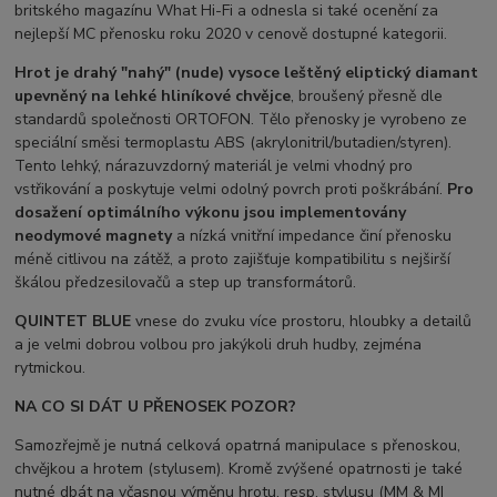
britského magazínu What Hi-Fi a odnesla si také ocenění za
nejlepší MC přenosku roku 2020 v cenově dostupné kategorii.
Hrot je drahý "nahý" (nude) vysoce leštěný eliptický diamant
upevněný na lehké hliníkové chvějce
, broušený přesně dle
standardů společnosti ORTOFON. Tělo přenosky je vyrobeno ze
speciální směsi termoplastu ABS (akrylonitril/butadien/styren).
Tento lehký, nárazuvzdorný materiál je velmi vhodný pro
vstřikování a poskytuje velmi odolný povrch proti poškrábání.
Pro
dosažení optimálního výkonu jsou implementovány
neodymové magnety
a nízká vnitřní impedance činí přenosku
méně citlivou na zátěž, a proto zajišťuje kompatibilitu s nejširší
škálou předzesilovačů a step up transformátorů.
QUINTET BLUE
vnese do zvuku více prostoru, hloubky a detailů
a je velmi dobrou volbou pro jakýkoli druh hudby, zejména
rytmickou.
NA CO SI DÁT U PŘENOSEK POZOR?
Samozřejmě je nutná celková opatrná manipulace s přenoskou,
chvějkou a hrotem (stylusem). Kromě zvýšené opatrnosti je také
nutné dbát na včasnou výměnu hrotu, resp. stylusu (MM & MI