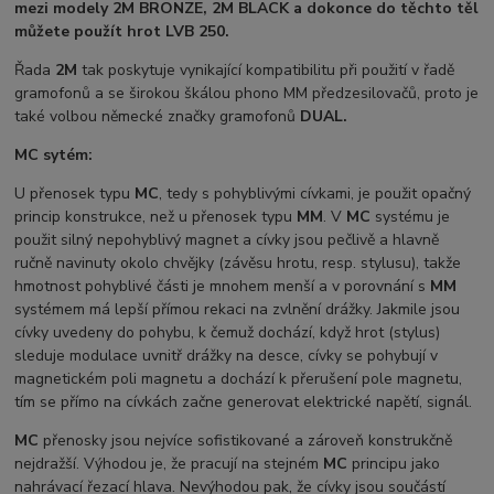
mezi modely 2M BRONZE, 2M BLACK a dokonce do těchto těl
můžete použít hrot LVB 250.
Řada
2M
tak poskytuje vynikající kompatibilitu při použití v řadě
gramofonů a se širokou škálou phono MM předzesilovačů, proto je
také volbou německé značky gramofonů
DUAL.
MC sytém:
U přenosek typu
MC
, tedy s pohyblivými cívkami, je použit opačný
princip konstrukce, než u přenosek typu
MM
. V
MC
systému je
použit silný nepohyblivý magnet a cívky jsou pečlivě a hlavně
ručně navinuty okolo chvějky (závěsu hrotu, resp. stylusu), takže
hmotnost pohyblivé části je mnohem menší a v porovnání s
MM
systémem má lepší přímou rekaci na zvlnění drážky. Jakmile jsou
cívky uvedeny do pohybu, k čemuž dochází, když hrot (stylus)
sleduje modulace uvnitř drážky na desce, cívky se pohybují v
magnetickém poli magnetu a dochází k přerušení pole magnetu,
tím se přímo na cívkách začne generovat elektrické napětí, signál.
MC
přenosky jsou nejvíce sofistikované a zároveň konstrukčně
nejdražší. Výhodou je, že pracují na stejném
MC
principu jako
nahrávací řezací hlava. Nevýhodou pak, že cívky jsou součástí