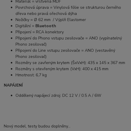
Materiál = vrstvená MDF
Povrchová úprava = Vinylová fólie se strukturou černého
dřeva nebo pravá ořechová dýha
Nožičky = Ø 62 mm / Výplň Elastomer
Digitální =
Bluetooth
Připojení = RCA konektory
Připojení do Phono vstupu zesilovače = ANO (vypínatelný
Phono zesilovač)
Připojení do Line vstupu zesilovače = ANO (vestavěný
Phono zesilovač)
Rozměry se zavřeným krytem (ŠxVxH): 435 x 145 x 367 mm
Rozměry s otevřeným krytem (VxH): 400 x 415 mm
Hmotnost: 6,7 kg
NAPÁJENÍ
Oddělený napájecí zdroj: DC 12 V / 0.5 A / 6W
Nový model, testy budou doplněny...