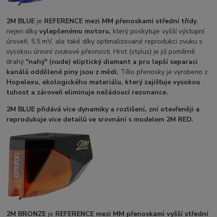
2M BLUE
je
REFERENCE mezi MM přenoskami střední třídy
,
nejen díky
vylepšenému motoru,
který poskytuje vyšší výstupní
úroveň, 5,5 mV, ale také díky optimalizované reprodukci zvuku s
vysokou úrovní zvukové přesnosti. Hrot (stylus) je již poměrně
drahý
"nahý" (nude) eliptický diamant a pro lepší separaci
kanálů oddělené piny jsou z mědi.
Tělo přenosky je vyrobeno z
Hopelexu,
ekologického materiálu, který zajišťuje vysokou
tuhost a zároveň eliminuje nežádoucí rezonance.
2M BLUE
přidává více dynamiky a rozlišení, zní otevřeněji a
reprodukuje více detailů ve srovnání s modelem 2M RED.
2M BRONZE
je
REFERENCE mezi MM přenoskami vyšší střední