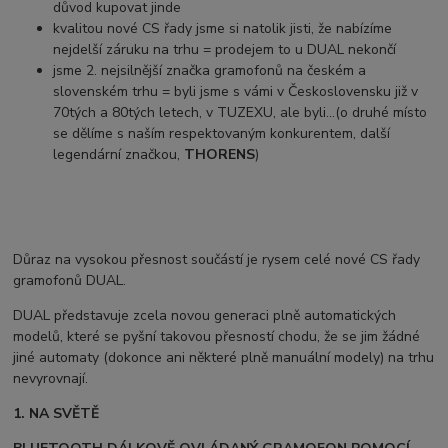
důvod kupovat jinde
kvalitou nové CS řady jsme si natolik jisti, že nabízíme
nejdelší záruku na trhu = prodejem to u DUAL nekončí
jsme 2. nejsilnější značka gramofonů na českém a
slovenském trhu = byli jsme s vámi v Československu již v
70tých a 80tých letech, v TUZEXU, ale byli...(o druhé místo
se dělíme s naším respektovaným konkurentem, další
legendární značkou,
THORENS
)
Důraz na vysokou přesnost součástí je rysem celé nové CS řady
gramofonů DUAL.
DUAL představuje zcela novou generaci plně automatických
modelů, které se pyšní takovou přesností chodu, že se jim žádné
jiné automaty (dokonce ani některé plně manuální modely) na trhu
nevyrovnají.
1. NA SVĚTĚ