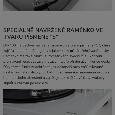
SPECIÁLNĚ NAVRŽENÉ RAMÉNKO VE
TVARU PÍSMENE "S"
DP-400 má pečlivě navržené raménko ve tvaru písmene "S", které
zajišťuji optimální úhel jehly v jakémkoliv místě přehrávané desky.
Raménko má také funkci automatického zvednutí a ukončení
přehrávání resp. zastavení otáčení talíře při dosažení konce desky.
Díky těmto funkcím ochráníte jak dokonalý stav vaší milované
desky, tak i stav vložky. Unikátní tvar raménka napomáhá redukci
harmonického zkreslení a zajišťuje tak křišťálově čistý zvukový
signál s každým poslechem.