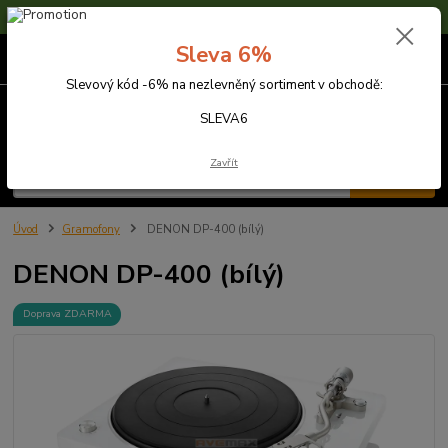
Sleva 6% na nezlevněné zboží s kódem SLEVA6
Sleva 6%
0
ks
za
0,00 Kč
Slevový kód -6% na nezlevněný sortiment v obchodě:
Menu
SLEVA6
Zavřít
Hledat
Úvod
Gramofony
DENON DP-400 (bílý)
DENON DP-400 (bílý)
Doprava ZDARMA