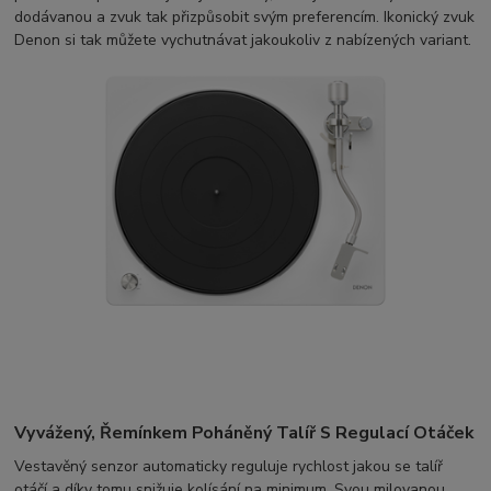
dodávanou a zvuk tak přizpůsobit svým preferencím. Ikonický zvuk
Denon si tak můžete vychutnávat jakoukoliv z nabízených variant.
Vyvážený, Řemínkem Poháněný Talíř S Regulací Otáček
Vestavěný senzor automaticky reguluje rychlost jakou se talíř
otáčí a díky tomu snižuje kolísání na minimum. Svou milovanou