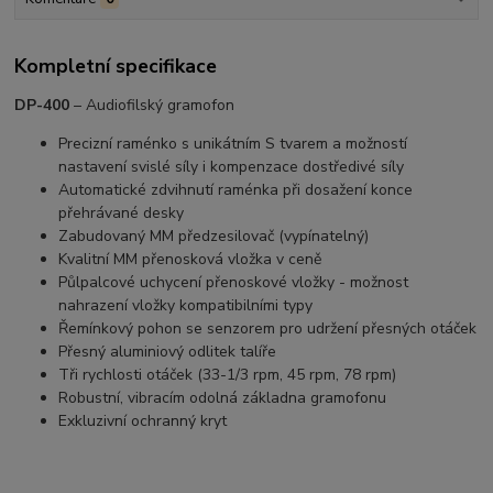
Kompletní specifikace
DP-400
– Audiofilský gramofon
Precizní raménko s unikátním S tvarem a možností
nastavení svislé síly i kompenzace dostředivé síly
Automatické zdvihnutí raménka při dosažení konce
přehrávané desky
Zabudovaný MM předzesilovač (vypínatelný)
Kvalitní MM přenosková vložka v ceně
Půlpalcové uchycení přenoskové vložky - možnost
nahrazení vložky kompatibilními typy
Řemínkový pohon se senzorem pro udržení přesných otáček
Přesný aluminiový odlitek talíře
Tři rychlosti otáček (33-1/3 rpm, 45 rpm, 78 rpm)
Robustní, vibracím odolná základna gramofonu
Exkluzivní ochranný kryt