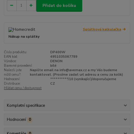
Přidat do košíku
Splátková kalkulačka
Nákup na splátky
Číslo produktu:
DP400W
EAN kód:
4951035067789
Výrobce:
DENON
Barevné provedení:
bílé
Nalezli jste
Napište email na info@avemax.cz a my Vás budeme
nižší cenu?:
kontaktovat. (Prosíme zadat url adresu a cenu za kolik)
Hodnocení:
**********/10 (vynikající)/doporučujeme
Distribuce:
CZ
Hlídat cenu / dostupnost
Kompletní specifikace
Hodnocení
0
Komentáře
0