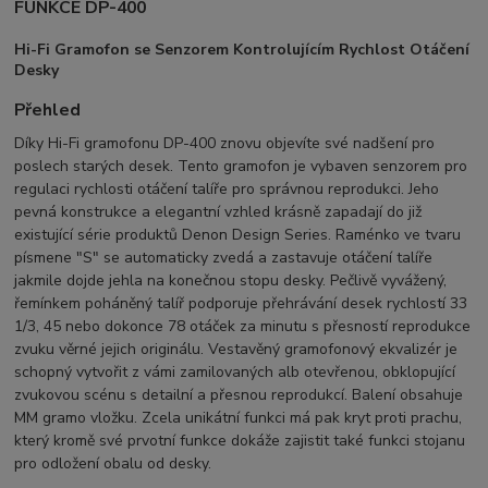
FUNKCE DP-400
Hi-Fi Gramofon se Senzorem Kontrolujícím Rychlost Otáčení
Desky
Přehled
Díky Hi-Fi gramofonu DP-400 znovu objevíte své nadšení pro
poslech starých desek. Tento gramofon je vybaven senzorem pro
regulaci rychlosti otáčení talíře pro správnou reprodukci. Jeho
pevná konstrukce a elegantní vzhled krásně zapadají do již
existující série produktů Denon Design Series. Raménko ve tvaru
písmene "S" se automaticky zvedá a zastavuje otáčení talíře
jakmile dojde jehla na konečnou stopu desky. Pečlivě vyvážený,
řemínkem poháněný talíř podporuje přehrávání desek rychlostí 33
1/3, 45 nebo dokonce 78 otáček za minutu s přesností reprodukce
zvuku věrné jejich originálu. Vestavěný gramofonový ekvalizér je
schopný vytvořit z vámi zamilovaných alb otevřenou, obklopující
zvukovou scénu s detailní a přesnou reprodukcí. Balení obsahuje
MM gramo vložku. Zcela unikátní funkci má pak kryt proti prachu,
který kromě své prvotní funkce dokáže zajistit také funkci stojanu
pro odložení obalu od desky.