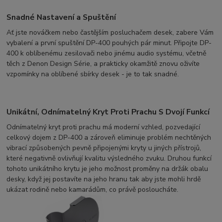
Snadné Nastavení a Spuštění
Ať jste nováčkem nebo častějším posluchačem desek, zabere Vám
vybalení a první spuštění DP-400 pouhých pár minut. Připojte DP-
400 k oblíbenému zesilovači nebo jinému audio systému, včetně
těch z Denon Design Série, a prakticky okamžitě znovu oživíte
vzpomínky na oblíbené sbírky desek - je to tak snadné.
Unikátní, Odnímatelný Kryt Proti Prachu S Dvojí Funkcí
Odnímatelný kryt proti prachu má moderní vzhled, pozvedající
celkový dojem z DP-400 a zároveň eliminuje problém nechtěných
vibrací způsobených pevně připojenými kryty u jiných přístrojů,
které negativně ovlivňují kvalitu výsledného zvuku. Druhou funkcí
tohoto unikátního krytu je jeho možnost proměny na držák obalu
desky, když jej postavíte na jeho hranu tak aby jste mohli hrdě
ukázat rodině nebo kamarádům, co právě posloucháte.