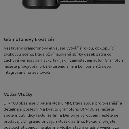
Gramofonový Ekvalizér
Vestavěný gramofonový ekvalizér vytváří širokou, obklopující
zvukovou scénu, která oživí milované sbírky desek zatím co
zachová věrnost nahrávky tak, jak jí zamýšlel její autor. Gramofon
můžete připojit přímo k některému z mini komponentů nebo
integrovanému zesilovači.
Volba Vložky
DP-400 obsahuje v balení vložku MM, která slouží pro přesnější a
detailnější poslech. Na kvalitu gramofonu DP-400 se můžete
spolehnout i díky faktu, že firma Denon je výrobcem nejdéle se
prodávajících gramofonových vložek na trhu. Pokud si přejete
poslouchat pomocí nějaké jiné vložky, stačí jí snadno vyměnit za