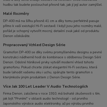
hudbu tak budete poslouchat přesně tak, jak jí její autor zamýšlel.
Malé Rozměry
DP-400 má na šířku přesně 41 cm a díky tomu perfektně pasuje
přímo k vaší existující Hi-Fi sestavě. I když jsou jeho rozměry malé,
pořád je schopný vytvořit mocný, detailní zvuk jaké od produktu
Denon očekáváte.
Propracovaný Vzhled Design Série
Gramofon DP-400 se díky svému promyšlenému designu a pevné
konstrukci nádherně hodí do kombinace s oblíbenou Design Sérií
Denon. Odolné hliníkové prvky vytváří moderní vhled tohoto
gramofonu. Pokud chcete získat elegantní Hi-Fi sestavu, která
bude lahodit vašemu oku i uchu, spárujte tento gramofon s
kterýmkoliv jiným produktem z Denon Design Série.
Více Jak 100 Let Leader V Audio Technologiích
Firma Denon, založena v roce 1910, má bohaté zkušenosti s tím,
jak být "Prvními" v oblasti audio technologií - od prvního
Japonského výrobce audio elektroniky, až po výrobu prvního