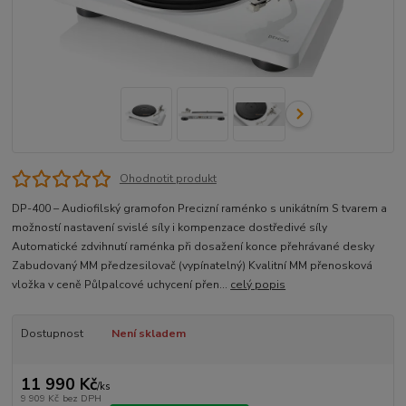
Ohodnotit produkt
DP-400 – Audiofilský gramofon Precizní raménko s unikátním S tvarem a
možností nastavení svislé síly i kompenzace dostředivé síly
Automatické zdvihnutí raménka při dosažení konce přehrávané desky
Zabudovaný MM předzesilovač (vypínatelný) Kvalitní MM přenosková
vložka v ceně Půlpalcové uchycení přen...
celý popis
Dostupnost
Není skladem
11 990 Kč
/
ks
9 909 Kč
bez DPH