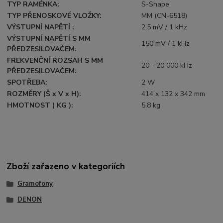
TYP RAMÉNKA:
S-Shape
TYP PŘENOSKOVÉ VLOŽKY:
MM (CN-6518)
VÝSTUPNÍ NAPĚTÍ :
2,5 mV / 1 kHz
VÝSTUPNÍ NAPĚTÍ S MM
150 mV / 1 kHz
PŘEDZESILOVAČEM:
FREKVENČNÍ ROZSAH S MM
20 - 20 000 kHz
PŘEDZESILOVAČEM:
SPOTŘEBA:
2 W
ROZMĚRY (Š x V x H):
414 x 132 x 342 mm
HMOTNOST ( KG ):
5,8 kg
Zboží zařazeno v kategoriích
Gramofony
DENON