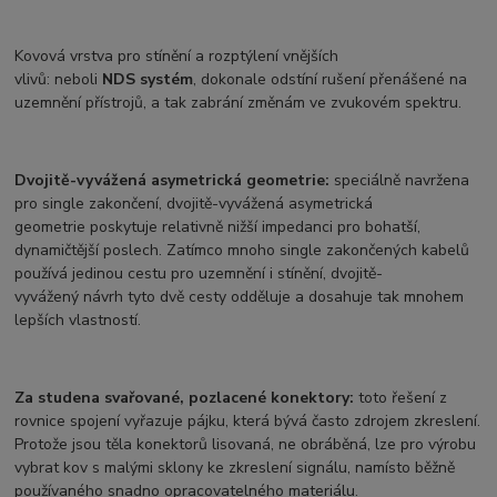
Kovová vrstva pro stínění a rozptýlení vnějších
vlivů: neboli
NDS systém
, dokonale odstíní rušení přenášené na
uzemnění přístrojů, a tak zabrání změnám ve zvukovém spektru.
Dvojitě-vyvážená asymetrická geometrie:
speciálně navržena
pro single zakončení, dvojitě-vyvážená asymetrická
geometrie poskytuje relativně nižší impedanci pro bohatší,
dynamičtější poslech. Zatímco mnoho single zakončených kabelů
používá jedinou cestu pro uzemnění i stínění, dvojitě-
vyvážený návrh tyto dvě cesty odděluje a dosahuje tak mnohem
lepších vlastností.
Za studena svařované, pozlacené konektory:
toto řešení z
rovnice spojení vyřazuje pájku, která bývá často zdrojem zkreslení.
Protože jsou těla konektorů lisovaná, ne obráběná, lze pro výrobu
vybrat kov s malými sklony ke zkreslení signálu, namísto běžně
používaného snadno opracovatelného materiálu.