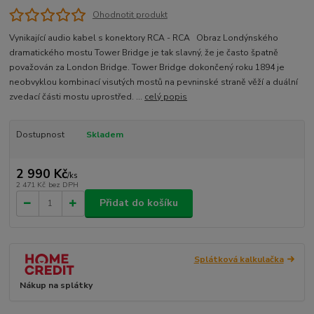
Ohodnotit produkt
Vynikající audio kabel s konektory RCA - RCA Obraz Londýnského
dramatického mostu Tower Bridge je tak slavný, že je často špatně
považován za London Bridge. Tower Bridge dokončený roku 1894 je
neobvyklou kombinací visutých mostů na pevninské straně věží a duální
zvedací části mostu uprostřed. ...
celý popis
Dostupnost
Skladem
2 990 Kč
/
ks
2 471 Kč
bez DPH
Přidat do košíku
Splátková kalkulačka
Nákup na splátky