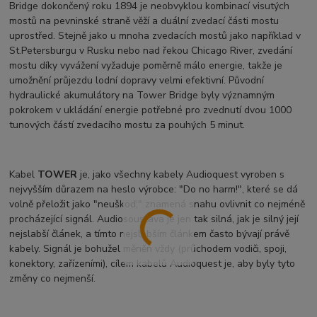
Bridge dokončený roku 1894 je neobvyklou kombinací visutých
mostů na pevninské straně věží a duální zvedací části mostu
uprostřed. Stejně jako u mnoha zvedacích mostů jako například v
St.Petersburgu v Rusku nebo nad řekou Chicago River, zvedání
mostu díky vyvážení vyžaduje poměrně málo energie, takže je
umožnění průjezdu lodní dopravy velmi efektivní. Původní
hydraulické akumulátory na Tower Bridge byly významným
pokrokem v ukládání energie potřebné pro zvednutí dvou 1000
tunových částí zvedacího mostu za pouhých 5 minut.
Kabel
TOWER
je, jako všechny kabely Audioquest vyroben s
nejvyšším důrazem na heslo výrobce: "Do no harm!", které se dá
volně přeložit jako "neuškoď;" znamená snahu ovlivnit co nejméně
procházející signál. Audiosoustava je jen tak silná, jak je silný její
nejslabší článek, a tímto nejslabším článkem často bývají právě
kabely. Signál je bohužel měněn vždy (průchodem vodiči, spoji,
konektory, zařízeními), cílem kabelů Audioquest je, aby byly tyto
změny co nejmenší.