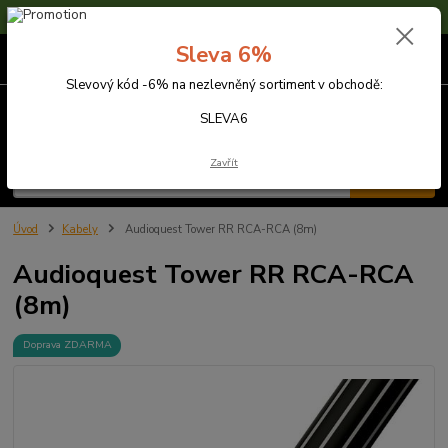
Sleva 6% na nezlevněné zboží s kódem SLEVA6
Sleva 6%
0
ks
za
0,00 Kč
Slevový kód -6% na nezlevněný sortiment v obchodě:
Menu
SLEVA6
Zavřít
Hledat
Úvod
Kabely
Audioquest Tower RR RCA-RCA (8m)
Audioquest Tower RR RCA-RCA
(8m)
Doprava ZDARMA