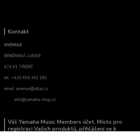
Kontakt
AVEMAX
BRNĚNSKÁ 148/69
674 01 TŘEBÍČ
tel.: +420 604 342 165
email:
avemax@atlas.cz
info@yamaha-shop.cz
Váš Yamaha Music Members účet. Místo pro
registraci Vašich produktů, přihlášení se k
odběru novinek a místo, kde nám můžete sdělit,