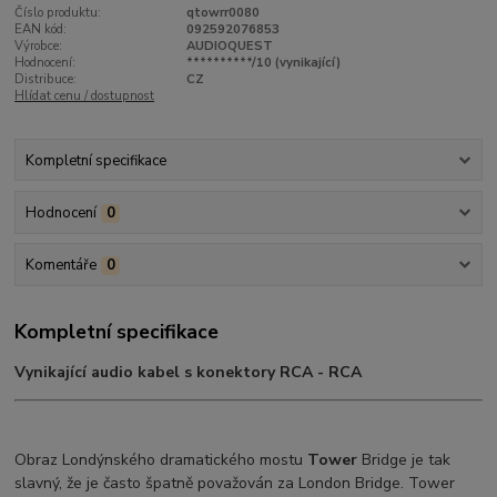
Číslo produktu:
qtowrr0080
EAN kód:
092592076853
Výrobce:
AUDIOQUEST
Hodnocení:
**********/10 (vynikající)
Distribuce:
CZ
Hlídat cenu / dostupnost
Kompletní specifikace
Hodnocení
0
Komentáře
0
Kompletní specifikace
Vynikající audio kabel s konektory RCA - RCA
Obraz Londýnského dramatického mostu
Tower
Bridge je tak
slavný, že je často špatně považován za London Bridge. Tower