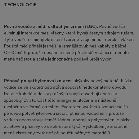
TECHNOLOGIE
Pevné vodiče z mědi s dlouhým zrnem (LGC):
Pevné vodiče
eliminují interakce mezi vlákny, které bývají častým zdrojem rušení.
Tyto vodiče eliminují zkreslení tvořené vzájemnou interakcí vláken.
Použitá měď přináší jasnější a jemnější zvuk než kabely z běžné
OFHC mědi, protože obsahuje méně přechodů v rámci materiálu,
méně nečistot a zcela jednoznačně podává lepší výkon.
Pěnová polyethylenová izolace:
jakýkoliv pevný materiál blízko
vodiče se ve skutečnosti stává součástí nedokonalého obvodu.
Izolace kabelů a desky plošných spojů absorbují energii a
způsobují ztráty. Část této energie je uložena a následně
uvolněna ve formě zkreslení. Evergreen využívá k izolaci vodičů
pěnovou polyethylenovou izolaci plněnou vzduchem, protože
vzduch neabsorbuje téměř žádnou energii a polyethylen je nízko-
ztrátový a příznivý co se zkreslení týká. Výsledkem je znatelně
méně zkreslený zvuk než při použití běžných materiálů.