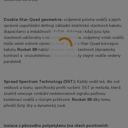
Double Star-Quad geometrie:
vzájemná poloha vodičů a jejich
správné uspořádání definují základní elektrické vlastnosti kabelu
(kapacitanci a indukčnost). Avšak, dokonce i když jsou tyto
vlastnosti udržovány v rozumné rovnováze, vzájemný vztah vodičů
může velmi ovlivnit výsledný zvuk. Double Star-Quad koncepce
kabelu
Rocket 88
nabízí mnohem lepší vlastnosti (dynamický
kontrast a srozumitelnost), než kdyby byly stejné vodiče vedeny
paralelně.
Spread Spectrum Technology (SST):
Každý vodič má, dle své
velikosti a tvaru, specificický profil rucšení. SST je metoda, která
značně omezuje vznikání nedokonalostí signálu pečlivou
kombinací vodičů s různým průřezem.
Rocket 88
díky tomu
přináší čistý, čirý a dynamický zvuk.
Izolace z pěnového polyetylenu (na všech pozitivních