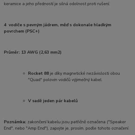
keramice a jeho předností je silná odolnost proti rušení.
4 vodiče s pevným jádrem, měď s dokonale hladkým
povrchem (PSC+)
Průměr: 13 AWG (2,63 mm2)
Rocket 88
je díky magnetické nezávislosti obou
"Quad" polovin vodičů výjimečný kabel.
V sadě jeden pár kabelů
Poznámka:
zakončení kabelu jsou patřičně označena ("Speaker
End", nebo "Amp End"), zapojte je, prosím, podle tohoto označení.