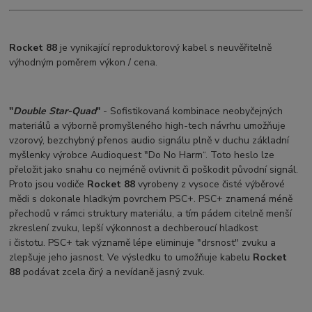
Rocket 88
je vynikající reproduktorový kabel s neuvěřitelně
výhodným poměrem výkon / cena.
"
Double Star-Quad
"
- Sofistikovaná kombinace neobyčejných
materiálů a výborně promyšleného high-tech návrhu umožňuje
vzorový, bezchybný přenos audio signálu plně v duchu základní
myšlenky výrobce Audioquest "Do No Harm“. Toto heslo lze
přeložit jako snahu co nejméně ovlivnit či poškodit původní signál.
Proto jsou vodiče
Rocket 88
vyrobeny z vysoce čisté výběrové
mědi s dokonale hladkým povrchem PSC+. PSC+ znamená méně
přechodů v rámci struktury materiálu, a tím pádem citelně menší
zkreslení zvuku, lepší výkonnost a dechberoucí hladkost
i čistotu. PSC+ tak významě lépe eliminuje "drsnost" zvuku a
zlepšuje jeho jasnost. Ve výsledku to umožňuje kabelu
Rocket
88
podávat zcela čirý a nevídaně jasný zvuk.