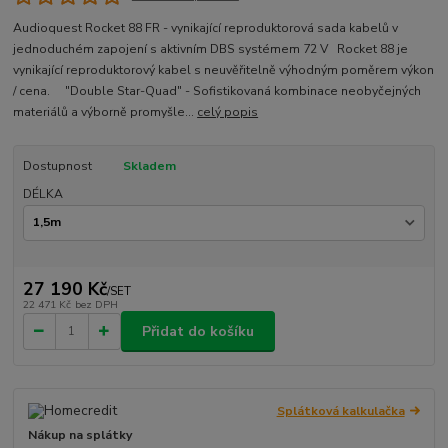
Audioquest Rocket 88 FR - vynikající reproduktorová sada kabelů v
jednoduchém zapojení s aktivním DBS systémem 72 V Rocket 88 je
vynikající reproduktorový kabel s neuvěřitelně výhodným poměrem výkon
/ cena. "Double Star-Quad" - Sofistikovaná kombinace neobyčejných
materiálů a výborně promyšle...
celý popis
Dostupnost
Skladem
DÉLKA
27 190 Kč
/
SET
22 471 Kč
bez DPH
Přidat do košíku
Splátková kalkulačka
Nákup na splátky