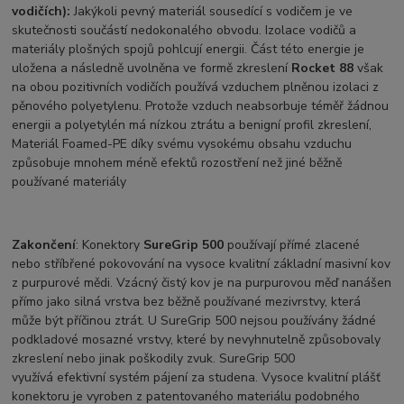
vodičích):
Jakýkoli pevný materiál sousedící s vodičem je ve
skutečnosti součástí nedokonalého obvodu. Izolace vodičů a
materiály plošných spojů pohlcují energii. Část této energie je
uložena a následně uvolněna ve formě zkreslení
Rocket 88
však
na obou pozitivních vodičích používá vzduchem plněnou izolaci z
pěnového polyetylenu. Protože vzduch neabsorbuje téměř žádnou
energii a polyetylén má nízkou ztrátu a benigní profil zkreslení,
Materiál Foamed-PE díky svému vysokému obsahu vzduchu
způsobuje mnohem méně efektů rozostření než jiné běžně
používané materiály
Zakončení
: Konektory
SureGrip 500
používají přímé zlacené
nebo stříbřené pokovování na vysoce kvalitní základní masivní kov
z purpurové mědi. Vzácný čistý kov je na purpurovou měď nanášen
přímo jako silná vrstva bez běžně používané mezivrstvy, která
může být příčinou ztrát. U SureGrip 500 nejsou používány žádné
podkladové mosazné vrstvy, které by nevyhnutelně způsobovaly
zkreslení nebo jinak poškodily zvuk. SureGrip 500
využívá efektivní systém pájení za studena. Vysoce kvalitní plášť
konektoru je vyroben z patentovaného materiálu podobného