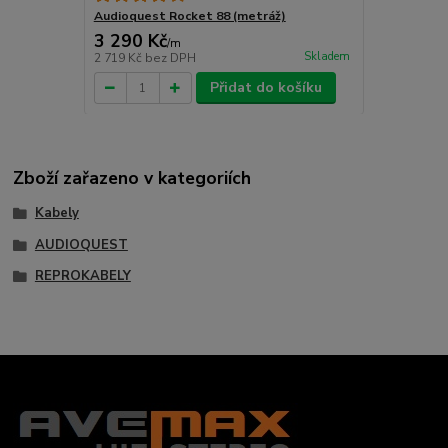
Audioquest Rocket 88 (metráž)
3 290 Kč
/
m
Skladem
2 719 Kč
bez DPH
Přidat do košíku
Zboží zařazeno v kategoriích
Kabely
AUDIOQUEST
REPROKABELY