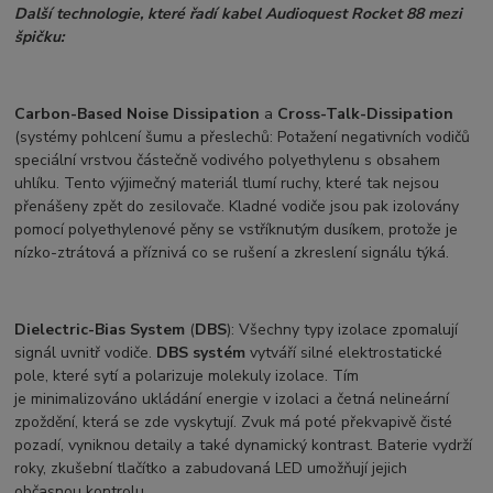
Další technologie, které řadí kabel Audioquest Rocket 88 mezi
špičku:
Carbon-Based Noise Dissipation
a
Cross-Talk-Dissipation
(systémy pohlcení šumu a přeslechů: Potažení negativních vodičů
speciální vrstvou částečně vodivého polyethylenu s obsahem
uhlíku. Tento výjimečný materiál tlumí ruchy, které tak nejsou
přenášeny zpět do zesilovače. Kladné vodiče jsou pak izolovány
pomocí polyethylenové pěny se vstříknutým dusíkem, protože je
nízko-ztrátová a příznivá co se rušení a zkreslení signálu týká.
Dielectric-Bias System
(
DBS
): Všechny typy izolace zpomalují
signál uvnitř vodiče.
DBS systém
vytváří silné elektrostatické
pole, které sytí a polarizuje molekuly izolace. Tím
je minimalizováno ukládání energie v izolaci a četná nelineární
zpoždění, která se zde vyskytují. Zvuk má poté překvapivě čisté
pozadí, vyniknou detaily a také dynamický kontrast. Baterie vydrží
roky, zkušební tlačítko a zabudovaná LED umožňují jejich
občasnou kontrolu.