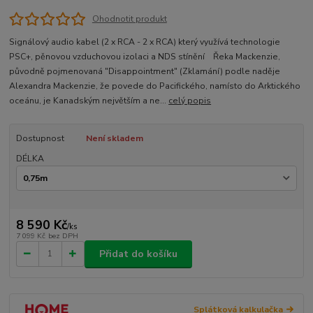
Ohodnotit produkt
Signálový audio kabel (2 x RCA - 2 x RCA) který využívá technologie
PSC+, pěnovou vzduchovou izolaci a NDS stínění Řeka Mackenzie,
původně pojmenovaná "Disappointment" (Zklamání) podle naděje
Alexandra Mackenzie, že povede do Pacifického, namísto do Arktického
oceánu, je Kanadským největším a ne...
celý popis
Dostupnost
Není skladem
DÉLKA
8 590 Kč
/
ks
7 099 Kč
bez DPH
Přidat do košíku
Splátková kalkulačka