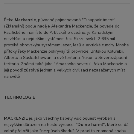
Řeka
Mackenzie
, původně pojmenovaná "Disappointment"
(Zklamání) podle naděje Alexandra Mackenzie, že povede do
Pacifického, namísto do Arktického oceánu, je Kanadským
největším a nejdelším systémem řek. Skrze svých 2 635 mil
protéká obrovským systémem jezer, lesů a arktické tundry. Mnohé
přítoky řeky Mackenzie pokrývají tři provincie; Britskou Kolumbii,
Albertu a Saskatchewan; a dvě teritoria: Yukon a Severozápadní
teritoria. Známá také jako "Amazonka severu", řeka Mackenzie a
její povodí zůstává jedním z velkých civilizací nezasažených míst
na světě.
TECHNOLOGIE
MACKENZIE
je, jako všechny kabely Audioquest vyroben s
nejvyšším důrazem na heslo výrobce:
"Do no harm!",
které se dá
volně přeložit jako "nezpůsob škodu". V praxi to znamená snahu