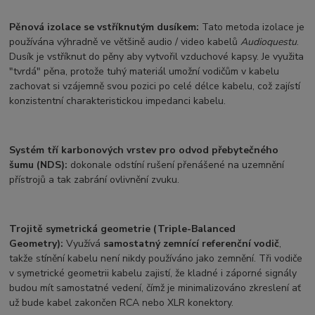
Pěnová izolace se vstříknutým dusíkem:
Tato metoda izolace je
používána výhradně ve většině audio / video kabelů
Audioquestu
.
Dusík je vstříknut do pěny aby vytvořil vzduchové kapsy. Je využita
"tvrdá" pěna, protože tuhý materiál umožní vodičům v kabelu
zachovat si vzájemně svou pozici po celé délce kabelu, což zajístí
konzistentní charakteristickou impedanci kabelu.
Systém tří karbonových vrstev pro odvod přebytečného
šumu (NDS):
dokonale odstíní rušení přenášené na uzemnění
přístrojů a tak zabrání ovlivnění zvuku.
Trojitě symetrická geometrie (Triple-Balanced
Geometry):
Využívá
samostatný zemnící referenční vodič
,
takže stínění kabelu není nikdy používáno jako zemnění. Tři vodiče
v symetrické geometrii kabelu zajistí, že kladné i záporné signály
budou mít samostatné vedení, čímž je minimalizováno zkreslení ať
už bude kabel zakončen RCA nebo XLR konektory.