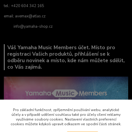
tel.: +420 604 342 165
email:
avemax@atlas.cz
info@yamaha-shop.cz
Váš Yamaha Music Members účet. Místo pro
registraci Vašich produktů, přihlášení se k
odběru novinek a místo, kde nám můžete sdělit,
co Vás zajímá.
Pro základní funkčnost, zpříjemnění používání webu, analytické
účely a v případě udělení souhlasu také pro účely cílení reklamy
využíváme soubory cookies. Nastavení vlastních preferencí
cookies můžete kdykoli upravit odkazem ve spodní části stránek.