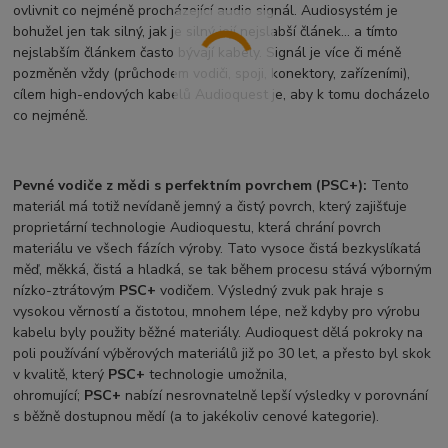
ovlivnit co nejméně procházející audio signál. Audiosystém je
bohužel jen tak silný, jak je silný její nejslabší článek… a tímto
nejslabším článkem často bývají kabely. Signál je více či méně
pozměněn vždy (průchodem vodiči, spoji, konektory, zařízeními),
cílem high-endových kabelů Audioquest je, aby k tomu docházelo
co nejméně.
Pevné vodiče z mědi s perfektním povrchem (PSC+):
Tento
materiál má totiž nevídaně jemný a čistý povrch, který zajišťuje
proprietární technologie Audioquestu, která chrání povrch
materiálu ve všech fázích výroby. Tato vysoce čistá bezkyslíkatá
měď, měkká, čistá a hladká, se tak během procesu stává výborným
nízko-ztrátovým
PSC+
vodičem. Výsledný zvuk pak hraje s
vysokou věrností a čistotou, mnohem lépe, než kdyby pro výrobu
kabelu byly použity běžné materiály. Audioquest dělá pokroky na
poli používání výběrových materiálů již po 30 let, a přesto byl skok
v kvalitě, který
PSC+
technologie umožnila,
ohromující;
PSC+
nabízí nesrovnatelně lepší výsledky v porovnání
s běžně dostupnou mědí (a to jakékoliv cenové kategorie).