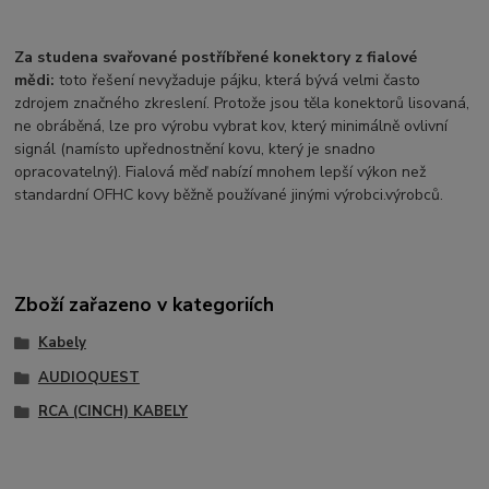
Za studena svařované postříbřené konektory z fialové
mědi:
toto řešení nevyžaduje pájku, která bývá velmi často
zdrojem značného zkreslení. Protože jsou těla konektorů lisovaná,
ne obráběná, lze pro výrobu vybrat kov, který minimálně ovlivní
signál (namísto upřednostnění kovu, který je snadno
opracovatelný). Fialová měď nabízí mnohem lepší výkon než
standardní OFHC kovy běžně používané jinými výrobci.výrobců.
Zboží zařazeno v kategoriích
Kabely
AUDIOQUEST
RCA (CINCH) KABELY